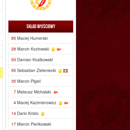
r
Skład wyjściowy
85
Maciej Humerski
y
28
Marcin Kozłowski
93
Damian Kostkowski
95
Sebastian Zieleniecki
35
Marcin Pigiel
7
Mateusz Michalski
4
Maciej Kazimierowicz
14
Dario Kristo
17
Marcin Pieńkowski