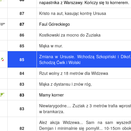
napastnika z Warszawy. Kończy się to kornerem.
87
Kristo na aut, kasując kontrę Ursusa
87
Faul Góreckiego
86
Kostkowski za mocno do Zuziaka
85
Mąka w mur.
Zmiana w Ursusie. Wchodzą Szkopiński i Dikof
85
Schodzą Ćwik i Wolski
84
Rzut wolny z 18 metrów dla WIdzewa
83
Mąka z dystansu i znów róg,
83
Mamy korner
Niewiarygodne.... Zuziak z 3 metrów trafia wpros
83
w bramkarza.
Ależ akcja Widzewa... Sam na sam wyszed
82
Demjan i minimalnie się pomylił... 10-15cm obo