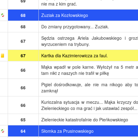
69
nie ma z kim grać.
68
Zuziak za Kozłowskiego
68
Do zmiany przygotowany... Zuziak.
Sędzia ostrzega Ariela Jakubowskiego i groz
67
wyrzuceniem na trybuny.
67
Kartka dla Kazimierowicza za faul.
Mąka wpadł w pole karne. Wyłożył na 5 metr 
66
tam nikt z naszych nie trafił w piłkę
Pigiel dośrodkowuje, ale nie ma nikogo aby t
66
zamknął
Kuriozalna sytuacja w meczu... Mąka krzyczy d
66
Zielenieckiego co ma grać i jak ustawiać zespół...
65
Zielenieckie katastrofalnie do Pieńkowskiego
64
Słomka za Prusinowskiego