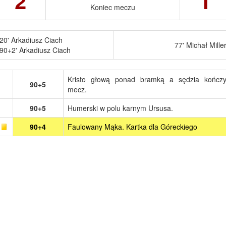
2
1
Koniec meczu
20' Arkadiusz Ciach
77' Michał Mille
90+2' Arkadiusz Ciach
Kristo głową ponad bramką a sędzia kończ
90+5
mecz.
90+5
Humerski w polu karnym Ursusa.
90+4
Faulowany Mąka. Kartka dla Góreckiego