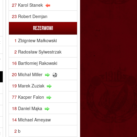
27
Karol Stanek
23
Robert Demjan
Rezerwowi
1
Zbigniew Małkowski
t
2
Radosław Sylwestrzak
w
16
Bartłomiej Rakowski
20
Michał Miller
19
Marek Zuziak
77
Kacper Falon
18
Daniel Mąka
14
Michael Ameyaw
2
b
i