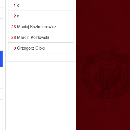
1
c
2
d
26
Maciej Kazimierowicz
28
Marcin Kozłowski
0
Grzegorz Gibki
.
t
ł
k