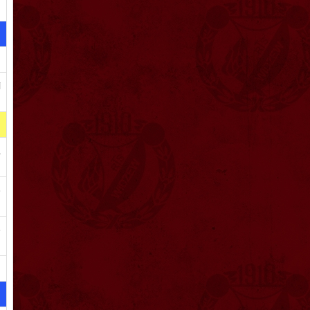
i
a
o
o