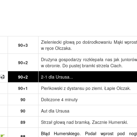
Zieleniecki głową po dośrodkowaniu Mąki wpros
90+3
w ręce Olczaka.
Drużyna gospodarzy rozklepała nas jak junioró
90+2
w obronie. Do pustej bramki strzela Ciach.
90+2
2-1 dla Ursusa...
90+1
Pieńkowski z dystansu po ziemi. Łapie Olczak.
90
Doliczone 4 minuty
90
Aut dla Ursusa
89
Strzał głową nad bramką. Zacznie Humerski.
Błąd Humerskiego. Podał wprost pod nog
88