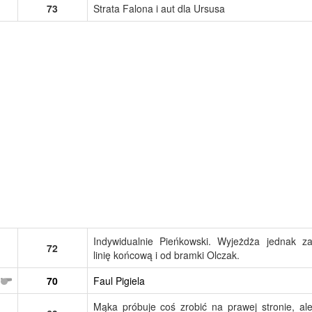
73
Strata Falona i aut dla Ursusa
Indywidualnie Pieńkowski. Wyjeżdża jednak z
72
linię końcową i od bramki Olczak.
70
Faul Pigiela
Mąka próbuje coś zrobić na prawej stronie, al