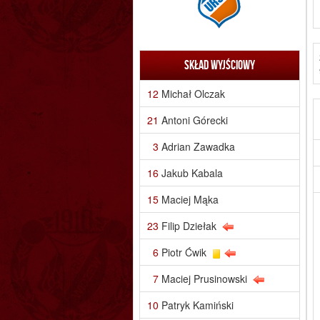
Skład wyjściowy
12
Michał Olczak
21
Antoni Górecki
3
Adrian Zawadka
16
Jakub Kabala
15
Maciej Mąka
23
Filip Dziełak
6
Piotr Ćwik
7
Maciej Prusinowski
10
Patryk Kamiński