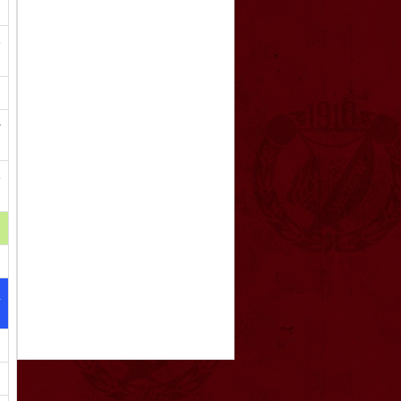
e
y
ę
a