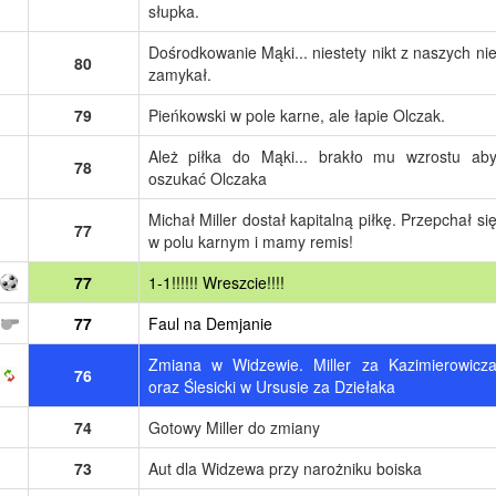
słupka.
Dośrodkowanie Mąki... niestety nikt z naszych ni
80
zamykał.
79
Pieńkowski w pole karne, ale łapie Olczak.
Ależ piłka do Mąki... brakło mu wzrostu ab
78
oszukać Olczaka
Michał Miller dostał kapitalną piłkę. Przepchał si
77
w polu karnym i mamy remis!
77
1-1!!!!!! Wreszcie!!!!
77
Faul na Demjanie
Zmiana w Widzewie. Miller za Kazimierowicz
76
oraz Ślesicki w Ursusie za Dziełaka
74
Gotowy Miller do zmiany
73
Aut dla Widzewa przy narożniku boiska