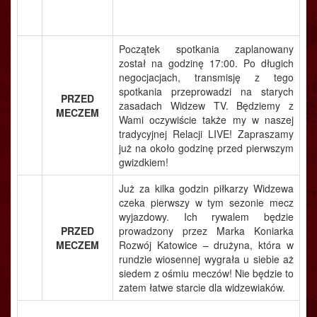
Początek spotkania zaplanowany
został na godzinę 17:00. Po długich
negocjacjach, transmisję z tego
spotkania przeprowadzi na starych
PRZED
zasadach Widzew TV. Będziemy z
MECZEM
Wami oczywiście także my w naszej
tradycyjnej Relacji LIVE! Zapraszamy
już na około godzinę przed pierwszym
gwizdkiem!
Już za kilka godzin piłkarzy Widzewa
czeka pierwszy w tym sezonie mecz
wyjazdowy. Ich rywalem będzie
PRZED
prowadzony przez Marka Koniarka
MECZEM
Rozwój Katowice – drużyna, która w
rundzie wiosennej wygrała u siebie aż
siedem z ośmiu meczów! Nie będzie to
zatem łatwe starcie dla widzewiaków.