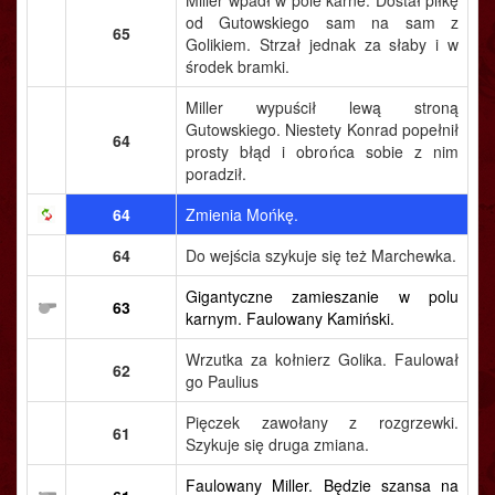
Miller wpadł w pole karne. Dostał piłkę
od Gutowskiego sam na sam z
65
Golikiem. Strzał jednak za słaby i w
środek bramki.
Miller wypuścił lewą stroną
Gutowskiego. Niestety Konrad popełnił
64
prosty błąd i obrońca sobie z nim
poradził.
64
Zmienia Mońkę.
64
Do wejścia szykuje się też Marchewka.
Gigantyczne zamieszanie w polu
63
karnym. Faulowany Kamiński.
Wrzutka za kołnierz Golika. Faulował
62
go Paulius
Pięczek zawołany z rozgrzewki.
61
Szykuje się druga zmiana.
Faulowany Miller. Będzie szansa na