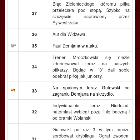
Błąd Zielenieckiego, któremu piłka
przeleciała pod stopą. Szybko na
37
szczęście naprawiony przez
Sylwestrzaka
36
Aut dla Widzewa
35
Faul Demjana w ataku.
Trener Mroczkowski się nieźle
zdenerwował teraz na naszych
34
piłkarzy. Będąc w "3" dali sobie
odebrał piłkę jak juniorzy.
Na spalonym teraz Gutowski po
33
zagraniu Demjana na skrzydło.
Indywidualnie teraz Niedojad,
32
natomiast wybiegł poza linię boczną i
od bramki Wolański
Gutowski po raz 3 w tym meczu
spróbował dryblingu. Ograł zwodem
31