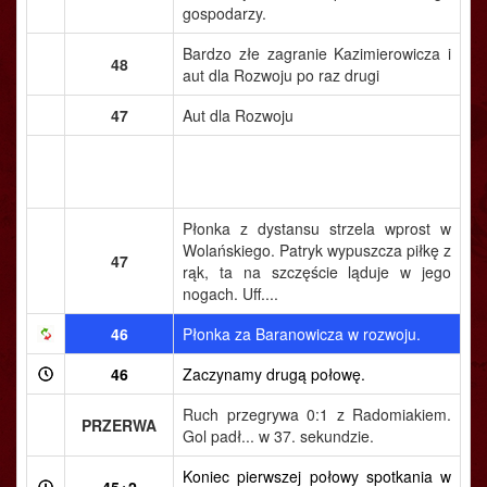
gospodarzy.
Bardzo złe zagranie Kazimierowicza i
48
aut dla Rozwoju po raz drugi
47
Aut dla Rozwoju
Płonka z dystansu strzela wprost w
Wolańskiego. Patryk wypuszcza piłkę z
47
rąk, ta na szczęście ląduje w jego
nogach. Uff....
46
Płonka za Baranowicza w rozwoju.
46
Zaczynamy drugą połowę.
Ruch przegrywa 0:1 z Radomiakiem.
PRZERWA
Gol padł... w 37. sekundzie.
Koniec pierwszej połowy spotkania w