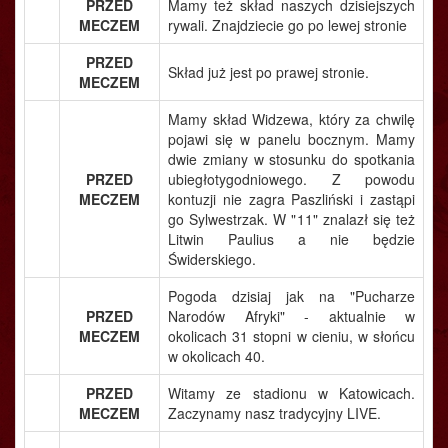
PRZED
Mamy też skład naszych dzisiejszych
MECZEM
rywali. Znajdziecie go po lewej stronie
PRZED
Skład już jest po prawej stronie.
MECZEM
Mamy skład Widzewa, który za chwilę
pojawi się w panelu bocznym. Mamy
dwie zmiany w stosunku do spotkania
PRZED
ubiegłotygodniowego. Z powodu
MECZEM
kontuzji nie zagra Paszliński i zastąpi
go Sylwestrzak. W "11" znalazł się też
Litwin Paulius a nie będzie
Świderskiego.
Pogoda dzisiaj jak na "Pucharze
PRZED
Narodów Afryki" - aktualnie w
MECZEM
okolicach 31 stopni w cieniu, w słońcu
w okolicach 40.
PRZED
Witamy ze stadionu w Katowicach.
MECZEM
Zaczynamy nasz tradycyjny LIVE.