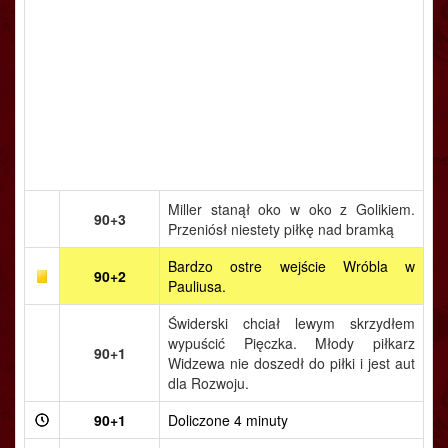
Miller stanął oko w oko z Golikiem.
90+3
Przeniósł niestety piłkę nad bramką
Bardzo ostre wejście Wróbla w
90+2
Pauliusa.
Świderski chciał lewym skrzydłem
wypuścić Pięczka. Młody piłkarz
90+1
Widzewa nie doszedł do piłki i jest aut
dla Rozwoju.
90+1
Doliczone 4 minuty