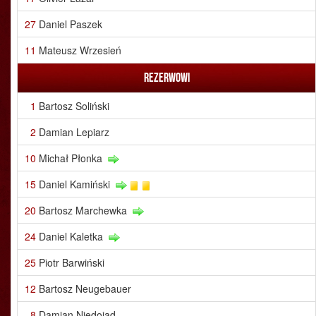
27
Daniel Paszek
11
Mateusz Wrzesień
Rezerwowi
1
Bartosz Soliński
2
Damian Lepiarz
10
Michał Płonka
15
Daniel Kamiński
20
Bartosz Marchewka
24
Daniel Kaletka
25
Piotr Barwiński
12
Bartosz Neugebauer
8
Damian Niedojad