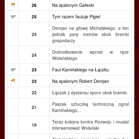
26
Na spalonym Gałecki
25
Tym razem fauluje Pigiel
Demjan na głowę Michalskiego, a ten
24
jednak parę metrów obok bramki
gospodarzy
Dośrodkowanie wprost w ręce
24
Wolańskiego
23
Faul Kamińskiego na Łączku
23
Na spalonym Robert Demjan
22
Łączek z dystansu sporo obok bramki.
Paszek sztuczką techniczną ograł
21
Kamińskiego...
Teraz kolejna kontra Rozwoju i musiał
19
interweniować Wolański