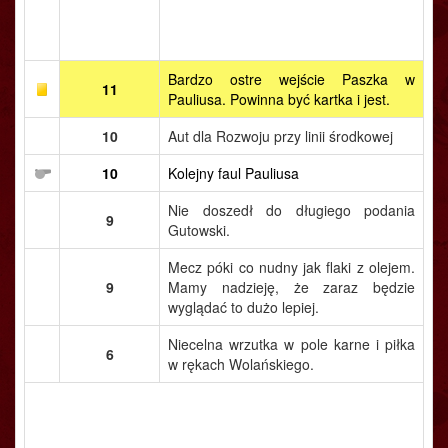
Bardzo ostre wejście Paszka w
11
Pauliusa. Powinna być kartka i jest.
10
Aut dla Rozwoju przy linii środkowej
10
Kolejny faul Pauliusa
Nie doszedł do długiego podania
9
Gutowski.
Mecz póki co nudny jak flaki z olejem.
9
Mamy nadzieję, że zaraz będzie
wyglądać to dużo lepiej.
Niecelna wrzutka w pole karne i piłka
6
w rękach Wolańskiego.