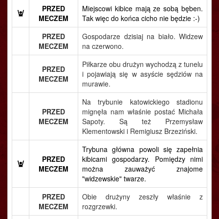
PRZED
Miejscowi kibice mają ze sobą bęben.
MECZEM
Tak więc do końca cicho nie będzie :-)
PRZED
Gospodarze dzisiaj na biało. Widzew
MECZEM
na czerwono.
Piłkarze obu drużyn wychodzą z tunelu
PRZED
i pojawiają się w asyście sędziów na
MECZEM
murawie.
Na trybunie katowickiego stadionu
PRZED
mignęła nam właśnie postać Michała
MECZEM
Sapoty. Są też Przemysław
Klementowski i Remigiusz Brzeziński.
Trybuna główna powoli się zapełnia
PRZED
kibicami gospodarzy. Pomiędzy nimi
MECZEM
można zauważyć znajome
"widzewskie" twarze.
PRZED
Obie drużyny zeszły właśnie z
MECZEM
rozgrzewki.