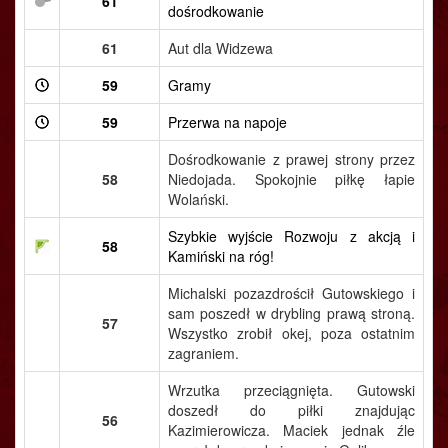
61
dośrodkowanie
61
Aut dla Widzewa
59
Gramy
59
Przerwa na napoje
Dośrodkowanie z prawej strony przez
58
Niedojada. Spokojnie piłkę łapie
Wolański.
Szybkie wyjście Rozwoju z akcją i
58
Kamiński na róg!
Michalski pozazdrościł Gutowskiego i
sam poszedł w drybling prawą stroną.
57
Wszystko zrobił okej, poza ostatnim
zagraniem.
Wrzutka przeciągnięta. Gutowski
doszedł do piłki znajdując
56
Kazimierowicza. Maciek jednak źle