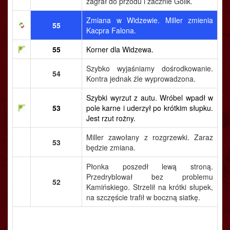
zagrał do przodu i zacznie Golik.
Zmiana w Widzewie. Miller zmienia
55
Kacpra Falona.
55
Korner dla Widzewa.
Szybko wyjaśniamy dośrodkowanie.
54
Kontra jednak źle wyprowadzona.
Szybki wyrzut z autu. Wróbel wpadł w
53
pole karne i uderzył po krótkim słupku.
Jest rzut rożny.
Miller zawołany z rozgrzewki. Zaraz
53
będzie zmiana.
Płonka poszedł lewą stroną.
Przedryblował bez problemu
52
Kamińskiego. Strzelił na krótki słupek,
na szczęście trafił w boczną siatkę.