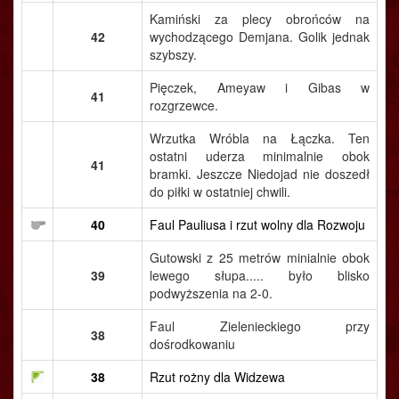
Kamiński za plecy obrońców na
42
wychodzącego Demjana. Golik jednak
szybszy.
Pięczek, Ameyaw i Gibas w
41
rozgrzewce.
Wrzutka Wróbla na Łączka. Ten
ostatni uderza minimalnie obok
41
bramki. Jeszcze Niedojad nie doszedł
do piłki w ostatniej chwili.
40
Faul Pauliusa i rzut wolny dla Rozwoju
Gutowski z 25 metrów minialnie obok
39
lewego słupa..... było blisko
podwyższenia na 2-0.
Faul Zielenieckiego przy
38
dośrodkowaniu
38
Rzut rożny dla Widzewa