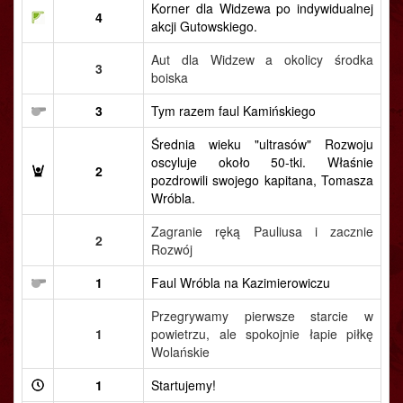
Korner dla Widzewa po indywidualnej
4
akcji Gutowskiego.
Aut dla Widzew a okolicy środka
3
boiska
3
Tym razem faul Kamińskiego
Średnia wieku "ultrasów" Rozwoju
oscyluje około 50-tki. Właśnie
2
pozdrowili swojego kapitana, Tomasza
Wróbla.
Zagranie ręką Pauliusa i zacznie
2
Rozwój
1
Faul Wróbla na Kazimierowiczu
Przegrywamy pierwsze starcie w
1
powietrzu, ale spokojnie łapie piłkę
Wolańskie
1
Startujemy!