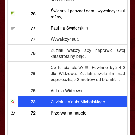
Świderski poszedł sam i wywalczył rzut
78
rożny,
77
Faul na Świderskim
77
Wywalczył aut.
Zuziak walczy aby naprawić swój
76
katastrofalny błąd.
Co tu się stało?!!!!! Powinno być 4-0
76
dla Widzewa. Zuziak strzela 5m nad
poprzeczką z 3 metrów od bramki....
75
Aut dla Widzewa
73
Zuziak zmienia Michalskiego.
72
Przerwa na napoje.