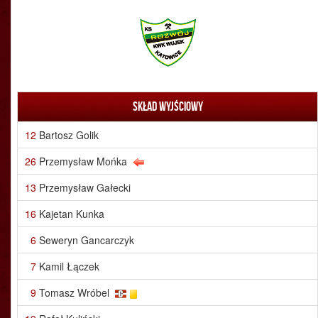
Skład wyjściowy
12
Bartosz Golik
26
Przemysław Mońka
13
Przemysław Gałecki
16
Kajetan Kunka
6
Seweryn Gancarczyk
7
Kamil Łączek
9
Tomasz Wróbel