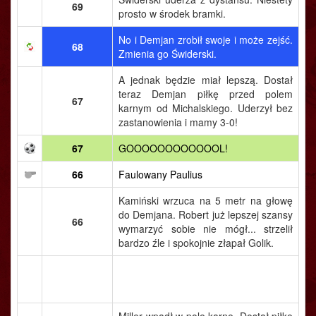
69
prosto w środek bramki.
No i Demjan zrobił swoje i może zejść.
68
Zmienia go Świderski.
A jednak będzie miał lepszą. Dostał
teraz Demjan piłkę przed polem
67
karnym od Michalskiego. Uderzył bez
zastanowienia i mamy 3-0!
67
GOOOOOOOOOOOOL!
66
Faulowany Paulius
Kamiński wrzuca na 5 metr na głowę
do Demjana. Robert już lepszej szansy
66
wymarzyć sobie nie mógł... strzelił
bardzo źle i spokojnie złapał Golik.