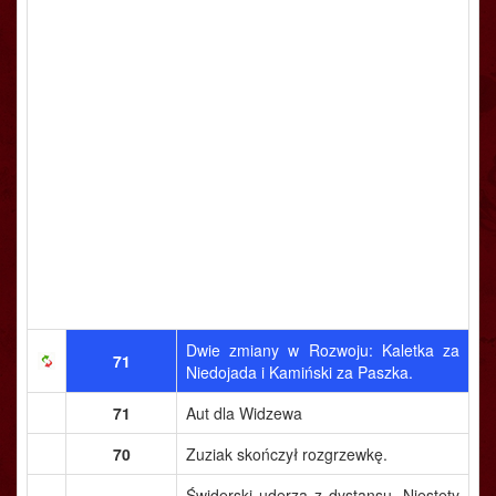
Dwie zmiany w Rozwoju: Kaletka za
71
Niedojada i Kamiński za Paszka.
71
Aut dla Widzewa
70
Zuziak skończył rozgrzewkę.
Świderski uderza z dystansu. Niestety