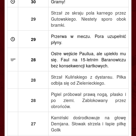
30
Gramy!
Strzał ze skraju pola karnego przez
29
Gutowskiego. Niestety sporo obok
bramki.
Przerwa w meczu. Pora uzupełnić
29
płyny.
Ostre wejście Pauliua, ale upiekło mu
28
się. Faul na 15-letnim Baranowiczu
bez konsekwencji kartkowych.
Strzał Kulińskiego z dystansu. Piłka
28
odbija się od Zielenieckiego.
Pigiel próbował prawą nogą, płasko i
28
po ziemi. Zablokowany przez
obrońców.
Kamiński dośrodkowuje na głowę
27
Demjana. Słowak strzela i łapie piłkę
Golik