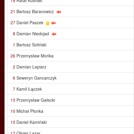
19
Rafał Kuliński
21
Bartosz Baranowicz
27
Daniel Paszek
8
Damian Niedojad
1
Bartosz Soliński
26
Przemysław Mońka
2
Damian Lepiarz
6
Seweryn Gancarczyk
7
Kamil Łączek
13
Przemysław Gałecki
10
Michał Płonka
15
Daniel Kamiński
17
Olivier Lazar