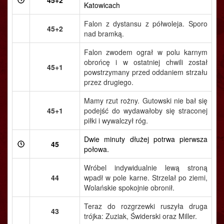
45+2
Katowicach
Falon z dystansu z półwoleja. Sporo
45+2
nad bramką.
Falon zwodem ograł w polu karnym
obrońcę i w ostatniej chwili został
45+1
powstrzymany przed oddaniem strzału
przez drugiego.
Mamy rzut rożny. Gutowski nie bał się
45+1
podejść do wydawałoby się straconej
piłki i wywalczył róg.
Dwie minuty dłużej potrwa pierwsza
45
połowa.
Wróbel indywidualnie lewą stroną
44
wpadł w pole karne. Strzelał po ziemi,
Wolańskie spokojnie obronił.
Teraz do rozgrzewki ruszyła druga
43
trójka: Zuziak, Świderski oraz Miller.