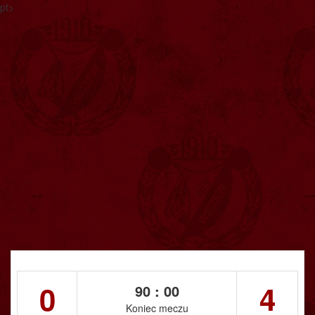
pt>
0
4
90 : 00
Koniec meczu