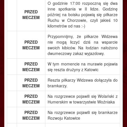
O godzinie 17:00 rozpoczną się dwa
inne spotkania w II lidze. Godzinę
PRZED
później na boisku pojawią się piłkarze
MECZEM
Ruchu w Chorzowie, czyli jakieś 10
kilometrów od nas :-)
Przypomnijmy, że piłkarze Widzewa
PRZED
nie mogą liczyć dziś na wsparcie
MECZEM
swoich kibiców. Na łodzian nałożono
dwumeczowy zakaz wyjazdowy.
PRZED
W tym momencie na murawie pojawia
MECZEM
się reszta drużyny z Katowic
PRZED
Reszta piłkarzy Widzewa dołączyła do
MECZEM
bramkarzy.
PRZED
Na rozgrzewce pojawili się Wolański z
MECZEM
Humerskim w towarzystwie Woźniaka
PRZED
Na rozgrzewce pojawili się bramkarze
MECZEM
Rozwoju Katowice