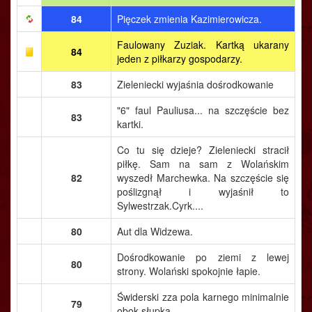
84
Pięczek zmienia Kazimierowicza.
Faulowany Zuziak. Kartką ukarany
84
jeden z piłkarzy gospodarzy.
83
Zieleniecki wyjaśnia dośrodkowanie
"6" faul Pauliusa... na szczęście bez
83
kartki.
Co tu się dzieje? Zieleniecki stracił
piłkę. Sam na sam z Wolańskim
82
wyszedł Marchewka. Na szczęście się
poślizgnął i wyjaśnił to
Sylwestrzak.Cyrk....
80
Aut dla Widzewa.
Dośrodkowanie po ziemi z lewej
80
strony. Wolański spokojnie łapie.
Świderski zza pola karnego minimalnie
79
obok słupka