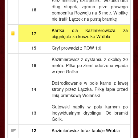
Ależ mieliśmy szczęście... wrzutka dna
dług słupek, zgrana prze prawego
18
pomocnika Rozwoju na 5 metr. W piłkę
nie trafił Łączek na pustą bramkę
Kartka dla Kazimierowicza za
17
ciągnięcie za koszulkę Wróbla
15
Gryf prowadzi z ROW 1:0.
Kazimierowicz z dystansu z okolicy 20
15
metra. Piłka po ziemi uderzona wpada
w ręce Golika.
Dośrodkowanie w pole karne z lewej
14
strony przez Łączka. Piłkę łapie przed
linią bramkową Wolański
Gutowski nabity w polu karnym po
13
indywidualnym dryblingu. Od bramki
Golik.
12
Kazimierowicz teraz fauluje Wróbla