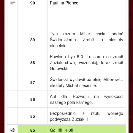
90
Faul na Płonce.
Tym razem Miller chciał oddać
89
Świderskiemu. Zrobił to niestety
niecelnie.
Powinno być 5-0. To samo co zrobił
88
Zuziak chwilę wcześniej, teraz zrobił
Gutowski.
Świderski wystawił patelnię Millerowi...
87
niestety Michał niecelnie.
Aut dla Rozwoju na wysokości
86
naszego pola karnego.
Bezpośrednio z rzutu wolnego
85
podwyższa Zuziak!!!
85
Gol!!!!!! 4-0!!!