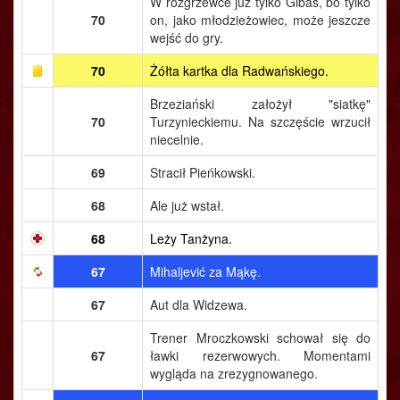
W rozgrzewce już tylko Gibas, bo tylko
70
on, jako młodzieżowiec, może jeszcze
wejść do gry.
70
Żółta kartka dla Radwańskiego.
Brzeziański założył "siatkę"
70
Turzynieckiemu. Na szczęście wrzucił
niecelnie.
69
Stracił Pieńkowski.
68
Ale już wstał.
68
Leży Tanżyna.
67
Mihaljević za Mąkę.
67
Aut dla Widzewa.
Trener Mroczkowski schował się do
67
ławki rezerwowych. Momentami
wygląda na zrezygnowanego.