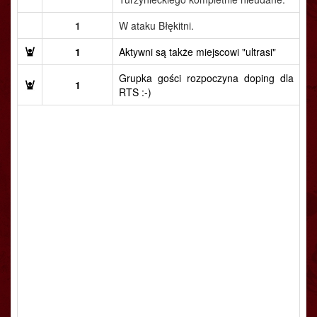
1
W ataku Błękitni.
1
Aktywni są także miejscowi "ultrasi"
Grupka gości rozpoczyna doping dla
1
RTS :-)