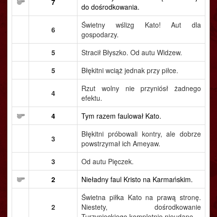
7
do dośrodkowania.
Świetny wślizg Kato! Aut dla
6
gospodarzy.
5
Stracił Błyszko. Od autu Widzew.
5
Błękitni wciąż jednak przy piłce.
Rzut wolny nie przyniósł żadnego
4
efektu.
4
Tym razem faulował Kato.
Błękitni próbowali kontry, ale dobrze
3
powstrzymał ich Ameyaw.
3
Od autu Pięczek.
2
Nieładny faul Kristo na Karmańskim.
Świetna piłka Kato na prawą stronę.
2
Niestety, dośrodkowanie
Turzynieckiego kompletnie nieudane.