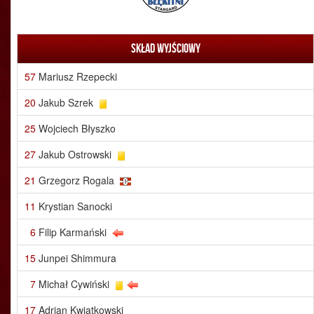
Skład wyjściowy
57
Mariusz Rzepecki
20
Jakub Szrek
25
Wojciech Błyszko
27
Jakub Ostrowski
21
Grzegorz Rogala
11
Krystian Sanocki
6
Filip Karmański
15
Junpei Shimmura
7
Michał Cywiński
17
Adrian Kwiatkowski