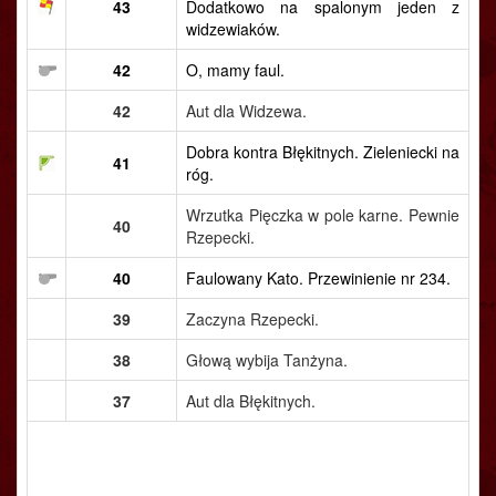
43
Dodatkowo na spalonym jeden z
widzewiaków.
42
O, mamy faul.
42
Aut dla Widzewa.
Dobra kontra Błękitnych. Zieleniecki na
41
róg.
Wrzutka Pięczka w pole karne. Pewnie
40
Rzepecki.
40
Faulowany Kato. Przewinienie nr 234.
39
Zaczyna Rzepecki.
38
Głową wybija Tanżyna.
37
Aut dla Błękitnych.