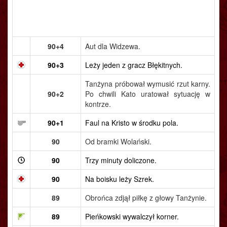
90+4
Aut dla Widzewa.
90+3
Leży jeden z gracz Błękitnych.
Tanżyna próbował wymusić rzut karny.
90+2
Po chwili Kato uratował sytuację w
kontrze.
90+1
Faul na Kristo w środku pola.
90
Od bramki Wolański.
90
Trzy minuty doliczone.
90
Na boisku leży Szrek.
89
Obrońca zdjął piłkę z głowy Tanżynie.
89
Pieńkowski wywalczył korner.