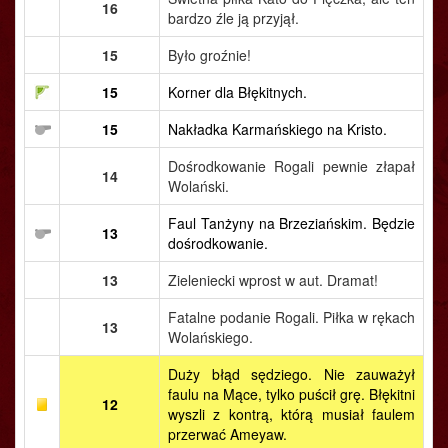
16
bardzo źle ją przyjął.
15
Było groźnie!
15
Korner dla Błękitnych.
15
Nakładka Karmańskiego na Kristo.
Dośrodkowanie Rogali pewnie złapał
14
Wolański.
Faul Tanżyny na Brzeziańskim. Będzie
13
dośrodkowanie.
13
Zieleniecki wprost w aut. Dramat!
Fatalne podanie Rogali. Piłka w rękach
13
Wolańskiego.
Duży błąd sędziego. Nie zauważył
faulu na Mące, tylko puścił grę. Błękitni
12
wyszli z kontrą, którą musiał faulem
przerwać Ameyaw.