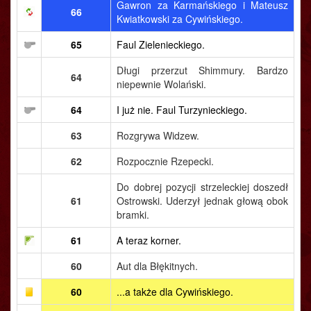
Gawron za Karmańskiego i Mateusz
66
Kwiatkowski za Cywińskiego.
65
Faul Zielenieckiego.
Długi przerzut Shimmury. Bardzo
64
niepewnie Wolański.
64
I już nie. Faul Turzynieckiego.
63
Rozgrywa Widzew.
62
Rozpocznie Rzepecki.
Do dobrej pozycji strzeleckiej doszedł
61
Ostrowski. Uderzył jednak głową obok
bramki.
61
A teraz korner.
60
Aut dla Błękitnych.
60
...a także dla Cywińskiego.