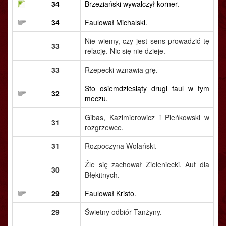
34
Brzeziański wywalczył korner.
34
Faulował Michalski.
Nie wiemy, czy jest sens prowadzić tę
33
relację. Nic się nie dzieje.
33
Rzepecki wznawia grę.
Sto osiemdziesiąty drugi faul w tym
32
meczu.
Gibas, Kazimierowicz i Pieńkowski w
31
rozgrzewce.
31
Rozpoczyna Wolański.
Źle się zachował Zieleniecki. Aut dla
30
Błękitnych.
29
Faulował Kristo.
29
Świetny odbiór Tanżyny.