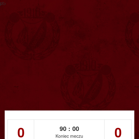
pt>
0
0
90 : 00
Koniec meczu