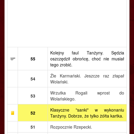
Kolejny faul Tanżyny. Sędzia
55
oszczędził obrońcę, choć nie musiał
tego zrobić.
Źle Karmański. Jeszcze raz złapał
54
Wolański.
Wrzutka Rogali wprost do
53
Wolańskiego.
Klasyczne "sanki" w wykonaniu
52
Tanżyny. Dobrze, że tylko żółta kartka.
51
Rozpocznie Rzepecki.