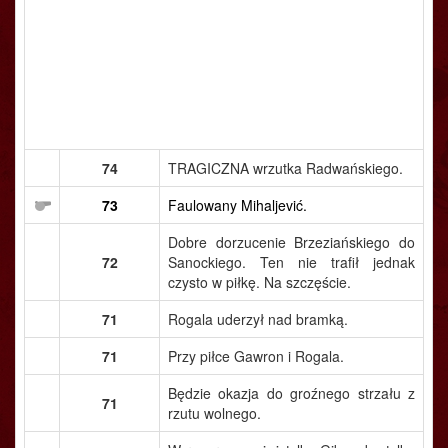
74
TRAGICZNA wrzutka Radwańskiego.
73
Faulowany Mihaljević.
Dobre dorzucenie Brzeziańskiego do
72
Sanockiego. Ten nie trafił jednak
czysto w piłkę. Na szczęście.
71
Rogala uderzył nad bramką.
71
Przy piłce Gawron i Rogala.
Będzie okazja do groźnego strzału z
71
rzutu wolnego.