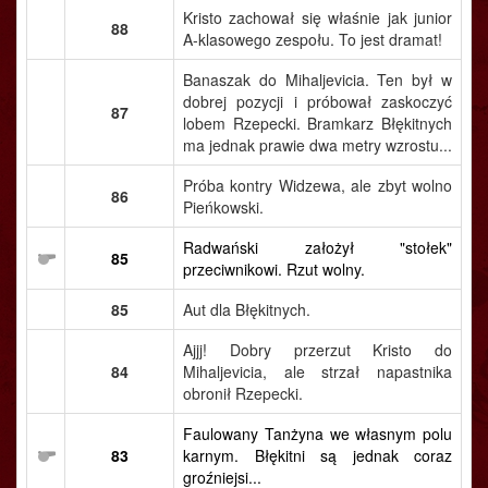
Kristo zachował się właśnie jak junior
88
A-klasowego zespołu. To jest dramat!
Banaszak do Mihaljevicia. Ten był w
dobrej pozycji i próbował zaskoczyć
87
lobem Rzepecki. Bramkarz Błękitnych
ma jednak prawie dwa metry wzrostu...
Próba kontry Widzewa, ale zbyt wolno
86
Pieńkowski.
Radwański założył "stołek"
85
przeciwnikowi. Rzut wolny.
85
Aut dla Błękitnych.
Ajjj! Dobry przerzut Kristo do
84
Mihaljevicia, ale strzał napastnika
obronił Rzepecki.
Faulowany Tanżyna we własnym polu
83
karnym. Błękitni są jednak coraz
groźniejsi...