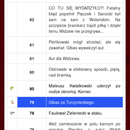
CO TU SIĘ WYDARZYŁO?! Fatalny
błąd popełnił Pięczek i Sanocki był
82
sam na sam z Wolańskim. Na
szczęście bramkarz trącił piłkę i dzięki
temu Widzew nie przegrywa...
Pieńkowski mógł strzelać, ale się
81
zawahał. Gibas wywalczył aut.
81
Aut dla Widzewa.
Ostrowski w efektowny sposób, piętą,
80
nad bramką.
Mateusz Kwiatkowski uderzył po
80
nodze obrońcy. Korner.
79
Gibas za Turzynieckiego.
78
Faulował Zieleniecki w ataku.
Ależ zamieszanie w polu karnym po
78
wrzutce Pięczka z autu! Wybili