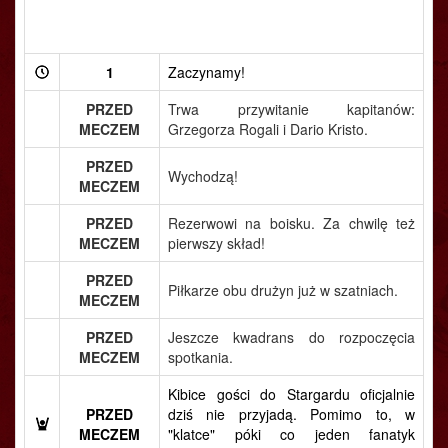
1
Zaczynamy!
PRZED
Trwa przywitanie kapitanów:
MECZEM
Grzegorza Rogali i Dario Kristo.
PRZED
Wychodzą!
MECZEM
PRZED
Rezerwowi na boisku. Za chwilę też
MECZEM
pierwszy skład!
PRZED
Piłkarze obu drużyn już w szatniach.
MECZEM
PRZED
Jeszcze kwadrans do rozpoczęcia
MECZEM
spotkania.
Kibice gości do Stargardu oficjalnie
PRZED
dziś nie przyjadą. Pomimo to, w
MECZEM
"klatce" póki co jeden fanatyk