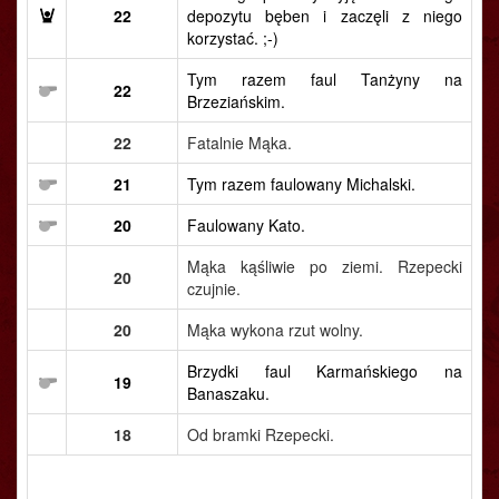
22
depozytu bęben i zaczęli z niego
korzystać. ;-)
Tym razem faul Tanżyny na
22
Brzeziańskim.
22
Fatalnie Mąka.
21
Tym razem faulowany Michalski.
20
Faulowany Kato.
Mąka kąśliwie po ziemi. Rzepecki
20
czujnie.
20
Mąka wykona rzut wolny.
Brzydki faul Karmańskiego na
19
Banaszaku.
18
Od bramki Rzepecki.