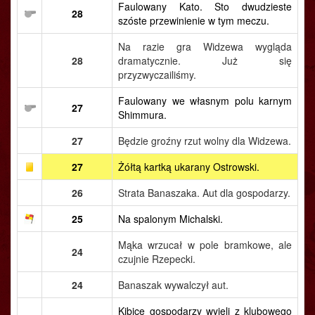
Faulowany Kato. Sto dwudzieste
28
szóste przewinienie w tym meczu.
Na razie gra Widzewa wygląda
28
dramatycznie. Już się
przyzwyczailiśmy.
Faulowany we własnym polu karnym
27
Shimmura.
27
Będzie groźny rzut wolny dla Widzewa.
27
Żółtą kartką ukarany Ostrowski.
26
Strata Banaszaka. Aut dla gospodarzy.
25
Na spalonym Michalski.
Mąka wrzucał w pole bramkowe, ale
24
czujnie Rzepecki.
24
Banaszak wywalczył aut.
Kibice gospodarzy wyjęli z klubowego