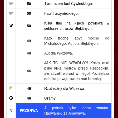
50
Tym razem faul Cywińskiego.
50
Faul Turzynieckiego.
Kilka flag na kijach powiewa w
50
sektorze ultrasów Błękitnych.
Kato trochę zbyt mocno do
49
Michalskiego. Aut dla Błękitnych.
48
Aut dla Widzewa.
JAK TO NIE WPADŁO?! Kristo miał
piłkę kilka metrów przed Rzepeckim,
46
ale strzelił wprost w niego! Późniejsza
dobitka powędrowała nad bramką.
46
Rzut rożny dla Widzewa.
46
Gramy!
A jednak tylko jedna zmiana.
PRZERWA
Radwański za Ameyawa.