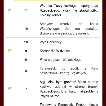
Wrzutka Turzynieckiego i spory błąd
11
Rzepeckiego, który nie złapał piłki.
Kolejny korner.
Ameyaw wsadził na konia
10
Wolańskiego, źle mu podając.
Bramkarz wyszedł cało z opresji.
10
Wybili obrońcy.
9
Korner dla Widzewa.
9
Piłka w rękach Wolańskiego.
Turzyniecki do spółki z Kato
8
powstrzymali kontrę Błękitnych.
Ajjjjj! Ależ było groźnie! Mąka bardzo
kąśliwie uderzył w stronę bramki
7
Rzepeckiego. Bramkarz miał problemy
i wybił na róg!
Faulowany Banaszak. Będzie okazja