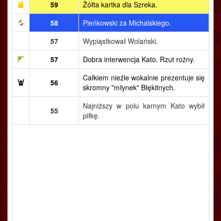
59
Żółta kartka dla Szreka.
58
Pieńkowski za Michalskiego.
57
Wypiąstkował Wolański.
57
Dobra interwencja Kato. Rzut rożny.
Całkiem nieźle wokalnie prezentuje się
56
skromny "młynek" Błękitnych.
Najniższy w polu karnym Kato wybił
55
piłkę.