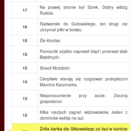
Na prawej stronie był Szrek. Dobry wślizg
17
Rudola.
Radwański do Gutowskiego, ten drugi nie
16
utrzymał piłki w boisku.
15
Źle Kordas.
Pomocnik szybko naprawił błąd i przerwał atak
15
Błękitnych.
15
Stracił Możdżeń.
Cierpliwie starają się rozgrywać podopieczni
14
Marcina Kaczmarka.
Nieporozumienie przy aucie. Zaczną
13
gospodarze.
Kilka niezłych zagrań widzewiaków. Jeden z
12
obrońców wybija na aut.
Żółta kartka dla Sitkowskiego za faul w kontrze