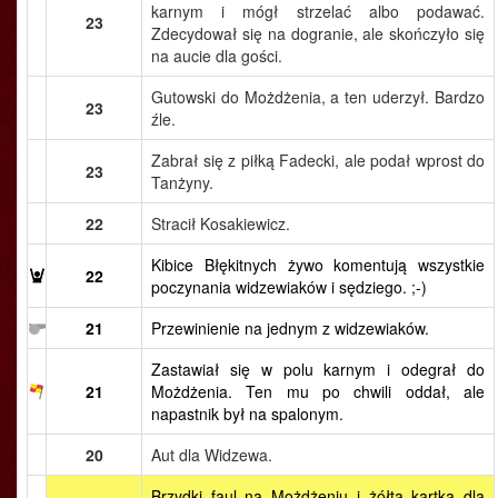
karnym i mógł strzelać albo podawać.
23
Zdecydował się na dogranie, ale skończyło się
na aucie dla gości.
Gutowski do Możdżenia, a ten uderzył. Bardzo
23
źle.
Zabrał się z piłką Fadecki, ale podał wprost do
23
Tanżyny.
22
Stracił Kosakiewicz.
Kibice Błękitnych żywo komentują wszystkie
22
poczynania widzewiaków i sędziego. ;-)
21
Przewinienie na jednym z widzewiaków.
Zastawiał się w polu karnym i odegrał do
21
Możdżenia. Ten mu po chwili oddał, ale
napastnik był na spalonym.
20
Aut dla Widzewa.
Brzydki faul na Możdżeniu i żółta kartka dla