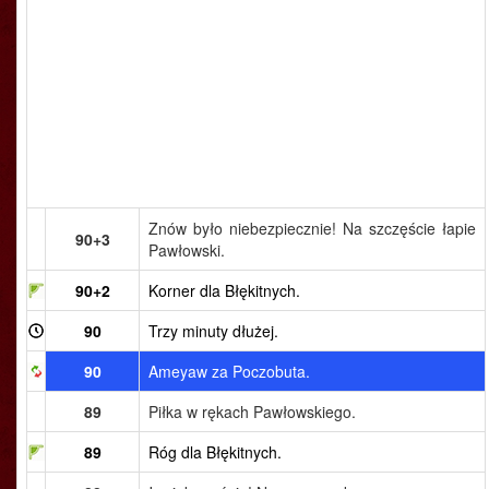
Znów było niebezpiecznie! Na szczęście łapie
90+3
Pawłowski.
90+2
Korner dla Błękitnych.
90
Trzy minuty dłużej.
90
Ameyaw za Poczobuta.
89
Piłka w rękach Pawłowskiego.
89
Róg dla Błękitnych.