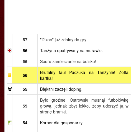
57
"Dixon" już zdolny do gry.
56
Tanżyna opatrywany na murawie.
56
Spore zamieszanie na boisku!
Brutalny faul Paczuka na Tanżynie! Żółta
56
kartka!
55
Błękitni zaczęli doping.
Było groźnie! Ostrowski musnął futbolówkę
55
głową, jednak zbyt lekko, żeby uderzyć ją w
stronę bramki.
54
Korner dla gospodarzy.