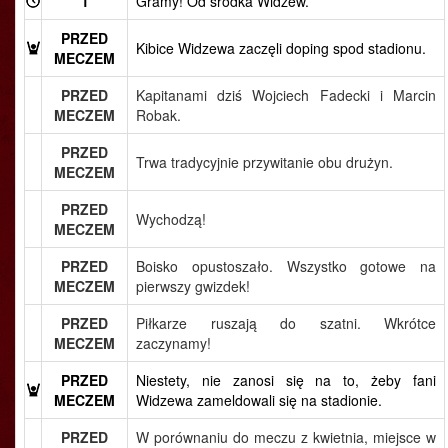
1
Gramy! Od środka Widzew.
PRZED
Kibice Widzewa zaczęli doping spod stadionu.
MECZEM
PRZED
Kapitanami dziś Wojciech Fadecki i Marcin
MECZEM
Robak.
PRZED
Trwa tradycyjnie przywitanie obu drużyn.
MECZEM
PRZED
Wychodzą!
MECZEM
PRZED
Boisko opustoszało. Wszystko gotowe na
MECZEM
pierwszy gwizdek!
PRZED
Piłkarze ruszają do szatni. Wkrótce
MECZEM
zaczynamy!
PRZED
Niestety, nie zanosi się na to, żeby fani
MECZEM
Widzewa zameldowali się na stadionie.
PRZED
W porównaniu do meczu z kwietnia, miejsce w