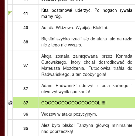
Kita postanowił uderzyć. Po nogach rywala
41
mamy róg.
40
Aut dla Widzewa. Wybijają Błękitni.
Błękitni szybko rzucili się do ataku, ale na razie
38
nic z tego nie wyszło.
Akcja została zainicjowana przez Konrada
Gutowskiego, który chciał dośrodkować do
37
Mateusza Możdżenia. Futbolówka trafiła do
Radwańskiego, a ten zdobył gola!
Adam Radwański uderzył z pola karnego i
37
otworzył wynik spotkania!
37
GOOOOOOOOOOOOOOOOL!!!!!
36
Widzew w ataku pozycyjnym.
Ależ było blisko! Tanżyna główką minimalnie
35
nad poprzeczką!