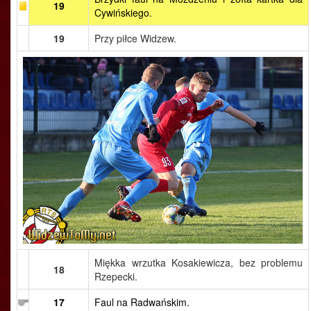
19
Cywińskiego.
19
Przy piłce Widzew.
Miękka wrzutka Kosakiewicza, bez problemu
18
Rzepecki.
17
Faul na Radwańskim.