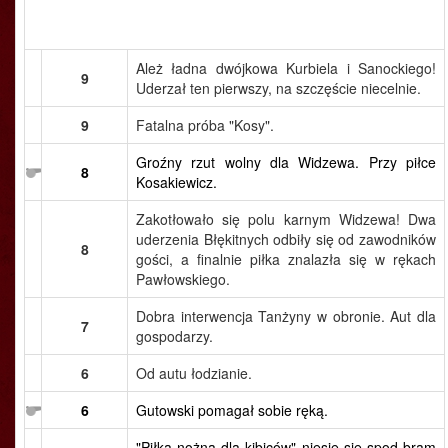
Ależ ładna dwójkowa Kurbiela i Sanockiego!
9
Uderzał ten pierwszy, na szczęście niecelnie.
9
Fatalna próba "Kosy".
Groźny rzut wolny dla Widzewa. Przy piłce
8
Kosakiewicz.
Zakotłowało się polu karnym Widzewa! Dwa
uderzenia Błękitnych odbiły się od zawodników
8
gości, a finalnie piłka znalazła się w rękach
Pawłowskiego.
Dobra interwencja Tanżyny w obronie. Aut dla
7
gospodarzy.
6
Od autu łodzianie.
6
Gutowski pomagał sobie ręką.
"Piłka nożna dla kibiców" niesie się spod bram