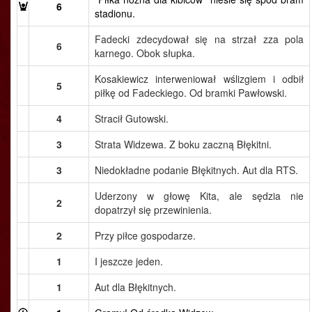
6
stadionu.
Fadecki zdecydował się na strzał zza pola
6
karnego. Obok słupka.
Kosakiewicz interweniował wślizgiem i odbił
5
piłkę od Fadeckiego. Od bramki Pawłowski.
4
Stracił Gutowski.
3
Strata Widzewa. Z boku zaczną Błękitni.
3
Niedokładne podanie Błękitnych. Aut dla RTS.
Uderzony w głowę Kita, ale sędzia nie
2
dopatrzył się przewinienia.
2
Przy piłce gospodarze.
1
I jeszcze jeden.
1
Aut dla Błękitnych.