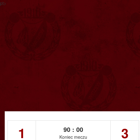
pt>
1
3
90 : 00
Koniec meczu