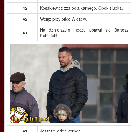
42
Kosakiewicz zza pola karnego. Obok slupka.
42
Wciąż przy piłce Widzew.
Na dzisiejszym meczu pojawił się Bartosz
41
Fabiniak!
41
Jeszcze jeden korner.