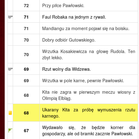
72
Przy piłce Pawłowski.
71
Faul Robaka na jednym z rywali.
71
Mandiangu za moment pojawi się na boisku.
70
Dobry odbiór Gutowskiego.
Wrzutka Kosakiewicza na głowę Rudola. Ten
70
zbyt lekko.
69
Rzut wolny dla Widzewa.
69
Wrzutka w pole karne, pewnie Pawłowski.
Kita nie zagra w pierwszym meczu wiosny z
68
Olimpią Elbląg.
Ukarany Kita za próbę wymuszenia rzutu
68
karnego.
Wydawało się, że będzie korner dla
67
gospodarzy, ale od bramki zacznie Pawłowski.