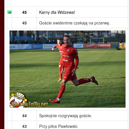
45
Karny dla Widzewa!
45
Goście ewidentnie czekają na przerwę.
44
Spokojnie rozgrywają goście.
43
Przy piłce Pawłowski.