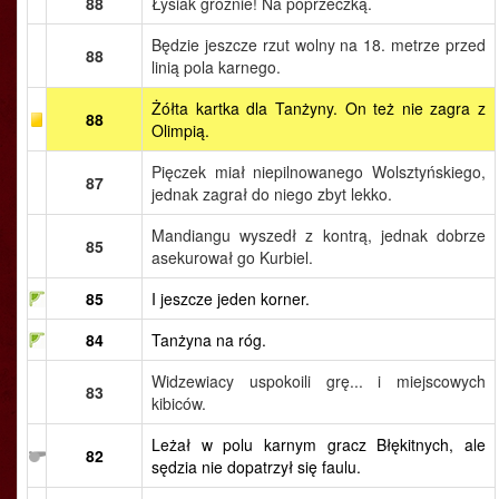
88
Łysiak groźnie! Na poprzeczką.
Będzie jeszcze rzut wolny na 18. metrze przed
88
linią pola karnego.
Żółta kartka dla Tanżyny. On też nie zagra z
88
Olimpią.
Pięczek miał niepilnowanego Wolsztyńskiego,
87
jednak zagrał do niego zbyt lekko.
Mandiangu wyszedł z kontrą, jednak dobrze
85
asekurował go Kurbiel.
85
I jeszcze jeden korner.
84
Tanżyna na róg.
Widzewiacy uspokoili grę... i miejscowych
83
kibiców.
Leżał w polu karnym gracz Błękitnych, ale
82
sędzia nie dopatrzył się faulu.