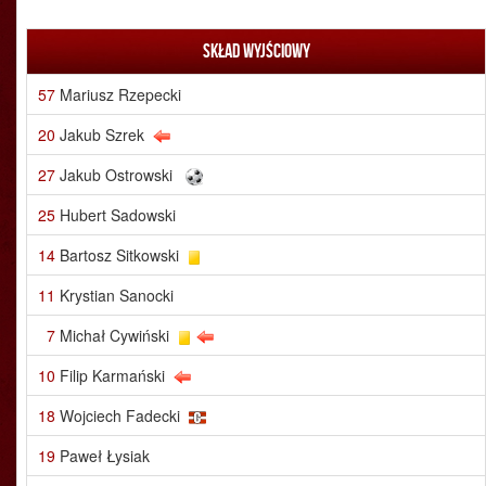
Skład wyjściowy
57
Mariusz Rzepecki
20
Jakub Szrek
27
Jakub Ostrowski
25
Hubert Sadowski
14
Bartosz Sitkowski
11
Krystian Sanocki
7
Michał Cywiński
10
Filip Karmański
18
Wojciech Fadecki
19
Paweł Łysiak