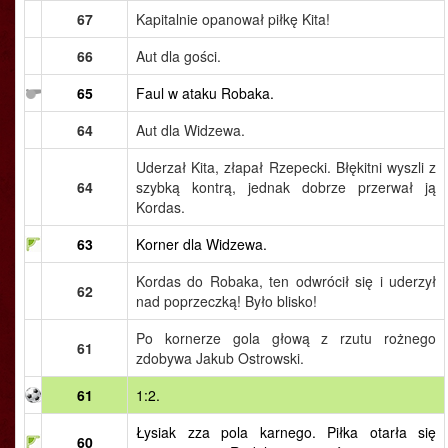
67
Kapitalnie opanował piłkę Kita!
66
Aut dla gości.
65
Faul w ataku Robaka.
64
Aut dla Widzewa.
Uderzał Kita, złapał Rzepecki. Błękitni wyszli z
64
szybką kontrą, jednak dobrze przerwał ją
Kordas.
63
Korner dla Widzewa.
Kordas do Robaka, ten odwrócił się i uderzył
62
nad poprzeczką! Było blisko!
Po kornerze gola głową z rzutu rożnego
61
zdobywa Jakub Ostrowski.
61
1:2.
Łysiak zza pola karnego. Piłka otarła się
60