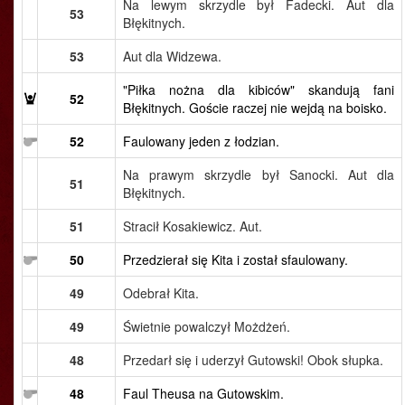
Na lewym skrzydle był Fadecki. Aut dla
53
Błękitnych.
53
Aut dla Widzewa.
"Piłka nożna dla kibiców" skandują fani
52
Błękitnych. Goście raczej nie wejdą na boisko.
52
Faulowany jeden z łodzian.
Na prawym skrzydle był Sanocki. Aut dla
51
Błękitnych.
51
Stracił Kosakiewicz. Aut.
50
Przedzierał się Kita i został sfaulowany.
49
Odebrał Kita.
49
Świetnie powalczył Możdżeń.
48
Przedarł się i uderzył Gutowski! Obok słupka.
48
Faul Theusa na Gutowskim.