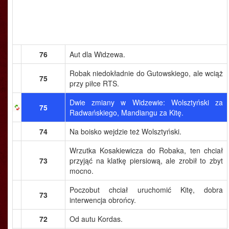
76
Aut dla Widzewa.
Robak niedokładnie do Gutowskiego, ale wciąż
75
przy piłce RTS.
Dwie zmiany w Widzewie: Wolsztyński za
75
Radwańskiego, Mandiangu za Kitę.
74
Na boisko wejdzie też Wolsztyński.
Wrzutka Kosakiewicza do Robaka, ten chciał
73
przyjąć na klatkę piersiową, ale zrobił to zbyt
mocno.
Poczobut chciał uruchomić Kitę, dobra
73
interwencja obrońcy.
72
Od autu Kordas.