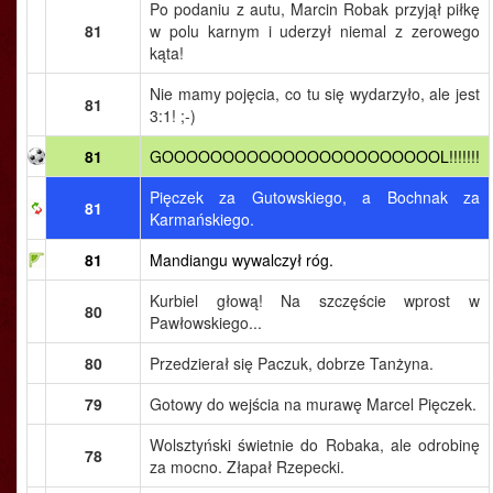
Po podaniu z autu, Marcin Robak przyjął piłkę
81
w polu karnym i uderzył niemal z zerowego
kąta!
Nie mamy pojęcia, co tu się wydarzyło, ale jest
81
3:1! ;-)
81
GOOOOOOOOOOOOOOOOOOOOOOOL!!!!!!!
Pięczek za Gutowskiego, a Bochnak za
81
Karmańskiego.
81
Mandiangu wywalczył róg.
Kurbiel głową! Na szczęście wprost w
80
Pawłowskiego...
80
Przedzierał się Paczuk, dobrze Tanżyna.
79
Gotowy do wejścia na murawę Marcel Pięczek.
Wolsztyński świetnie do Robaka, ale odrobinę
78
za mocno. Złapał Rzepecki.