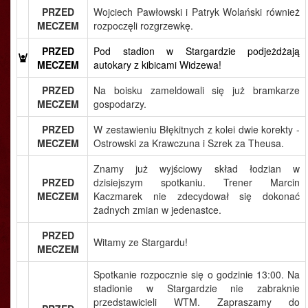
PRZED
Wojciech Pawłowski i Patryk Wolański również
MECZEM
rozpoczęli rozgrzewkę.
PRZED
Pod stadion w Stargardzie podjeżdżają
MECZEM
autokary z kibicami Widzewa!
PRZED
Na boisku zameldowali się już bramkarze
MECZEM
gospodarzy.
PRZED
W zestawieniu Błękitnych z kolei dwie korekty -
MECZEM
Ostrowski za Krawczuna i Szrek za Theusa.
Znamy już wyjściowy skład łodzian w
PRZED
dzisiejszym spotkaniu. Trener Marcin
MECZEM
Kaczmarek nie zdecydował się dokonać
żadnych zmian w jedenastce.
PRZED
Witamy ze Stargardu!
MECZEM
Spotkanie rozpocznie się o godzinie 13:00. Na
stadionie w Stargardzie nie zabraknie
przedstawicieli WTM. Zapraszamy do