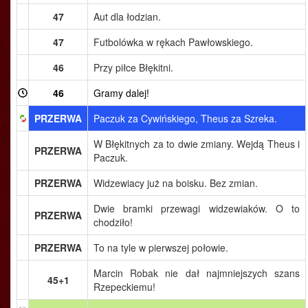
47
Aut dla łodzian.
47
Futbolówka w rękach Pawłowskiego.
46
Przy piłce Błękitni.
46
Gramy dalej!
PRZERWA
Paczuk za Cywińskiego, Theus za Szreka.
W Błękitnych za to dwie zmiany. Wejdą Theus i
PRZERWA
Paczuk.
PRZERWA
Widzewiacy już na boisku. Bez zmian.
Dwie bramki przewagi widzewiaków. O to
PRZERWA
chodziło!
PRZERWA
To na tyle w pierwszej połowie.
Marcin Robak nie dał najmniejszych szans
45+1
Rzepeckiemu!