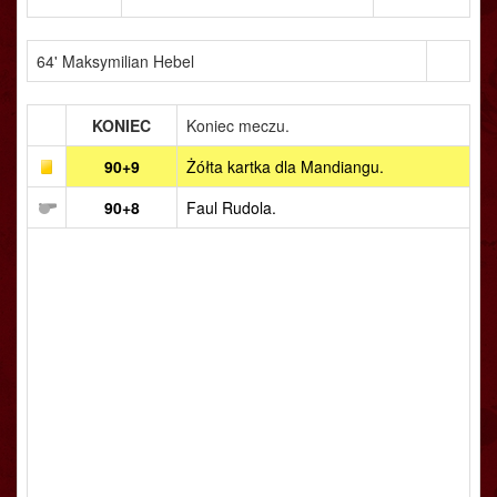
64' Maksymilian Hebel
KONIEC
Koniec meczu.
90+9
Żółta kartka dla Mandiangu.
90+8
Faul Rudola.