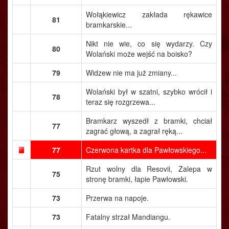
Wołąkiewicz zakłada rękawice
81
bramkarskie...
Nikt nie wie, co się wydarzy. Czy
80
Wolański może wejść na boisko?
79
Widzew nie ma już zmiany...
Wolański był w szatni, szybko wrócił i
78
teraz się rozgrzewa...
Bramkarz wyszedł z bramki, chciał
77
zagrać głową, a zagrał ręką...
77
Czerwona kartka dla Pawłowskiego...
Rzut wolny dla Resovii, Zalepa w
75
stronę bramki, łapie Pawłowski.
73
Przerwa na napoje.
73
Fatalny strzał Mandiangu.