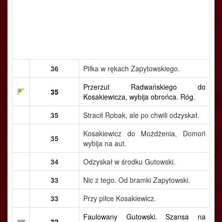
36
Piłka w rękach Zapytowskiego.
Przerzut Radwańskiego do
35
Kosakiewicza, wybija obrońca. Róg.
35
Stracił Robak, ale po chwili odzyskał.
Kosakiewicz do Możdżenia, Domoń
35
wybija na aut.
34
Odzyskał w środku Gutowski.
33
Nic z tego. Od bramki Zapytowski.
33
Przy piłce Kosakiewicz.
Faulowany Gutowski. Szansa na
32