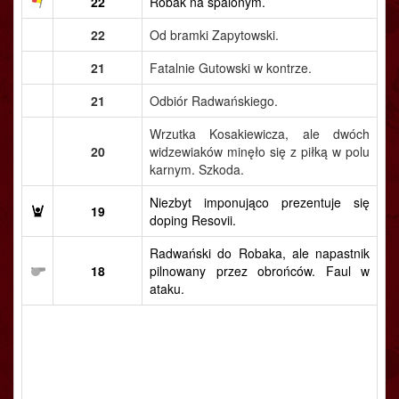
22
Robak na spalonym.
22
Od bramki Zapytowski.
21
Fatalnie Gutowski w kontrze.
21
Odbiór Radwańskiego.
Wrzutka Kosakiewicza, ale dwóch
20
widzewiaków minęło się z piłką w polu
karnym. Szkoda.
Niezbyt imponująco prezentuje się
19
doping Resovii.
Radwański do Robaka, ale napastnik
18
pilnowany przez obrońców. Faul w
ataku.