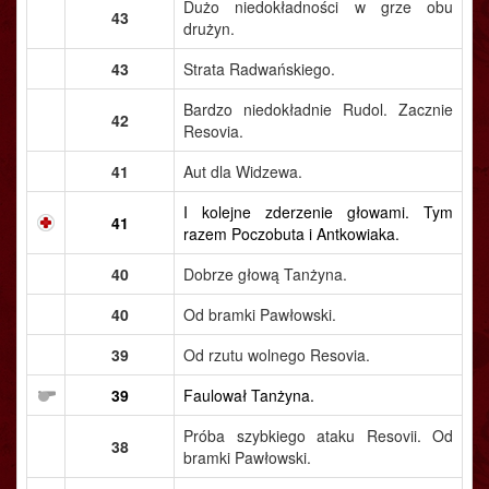
Dużo niedokładności w grze obu
43
drużyn.
43
Strata Radwańskiego.
Bardzo niedokładnie Rudol. Zacznie
42
Resovia.
41
Aut dla Widzewa.
I kolejne zderzenie głowami. Tym
41
razem Poczobuta i Antkowiaka.
40
Dobrze głową Tanżyna.
40
Od bramki Pawłowski.
39
Od rzutu wolnego Resovia.
39
Faulował Tanżyna.
Próba szybkiego ataku Resovii. Od
38
bramki Pawłowski.