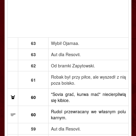
63
Wybił Ojamaa.
63
Aut dla Resovii.
62
Od bramki Zapytowski.
Robak był przy piłce, ale wyszedł z nią
61
poza boisko.
"Sovia grać, kurwa mać" niecierpliwią
60
się kibice.
Rudol przewracany we własnym polu
60
karnym.
59
Aut dla Resovii.