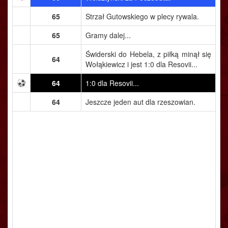
65
Strzał Gutowskiego w plecy rywala.
65
Gramy dalej...
Świderski do Hebela, z piłką minął się
64
Wołąkiewicz i jest 1:0 dla Resovii...
64
1:0 dla Resovii...
64
Jeszcze jeden aut dla rzeszowian.