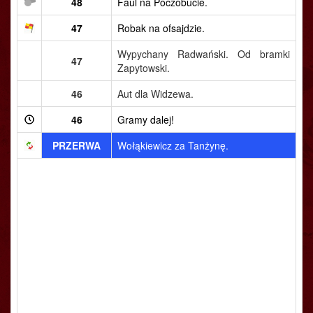
48
Faul na Poczobucie.
47
Robak na ofsajdzie.
Wypychany Radwański. Od bramki
47
Zapytowski.
46
Aut dla Widzewa.
46
Gramy dalej!
PRZERWA
Wołąkiewicz za Tanżynę.