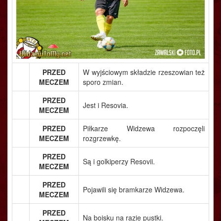
PRZED
W wyjściowym składzie rzeszowian też
MECZEM
sporo zmian.
PRZED
Jest i Resovia.
MECZEM
PRZED
Piłkarze Widzewa rozpoczęli
MECZEM
rozgrzewkę.
PRZED
Są i golkiperzy Resovii.
MECZEM
PRZED
Pojawili się bramkarze Widzewa.
MECZEM
PRZED
Na boisku na razie pustki.