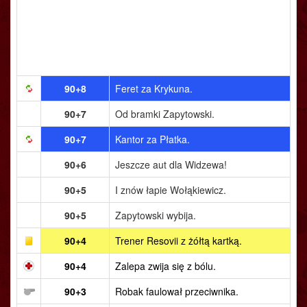
90+8
Feret za Krykuna.
90+7
Od bramki Zapytowski.
90+7
Kantor za Płatka.
90+6
Jeszcze aut dla Widzewa!
90+5
I znów łapie Wołąkiewicz.
90+5
Zapytowski wybija.
90+4
Trener Resovii z żółtą kartką.
90+4
Zalepa zwija się z bólu.
90+3
Robak faulował przeciwnika.