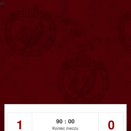
pt>
1
0
90 : 00
Koniec meczu