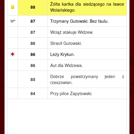
Żółta kartka dla siedzącego na ławce
88
Wolańskiego.
87
Trzymany Gutowski. Bez faulu.
87
Wciąż atakuje Widzew.
86
Stracił Gutowski.
86
Leży Krykun.
86
Aut dla Widzewa.
Dobrze powstrzymany jeden z
85
rzeszowian.
84
Przy piłce Zapytowski.