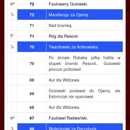
72
Faulowany Gutowski.
72
Mandiangu za Ojamę.
71
Nad bramką.
71
Róg dla Resovii.
70
Twardowski za Antkowiaka.
Po strzale Robaka piłka trafiła w
70
słupek bramki Resovii... Gutowski
jeszcze próbował.
69
Aut dla Widzewa.
Gutowski podawał do Ojamy, ale
69
Estończyk nie opanował.
68
Aut dla Widzewa.
67
Faulował Radwański.
66
Wolsztyński za Poczobuta.