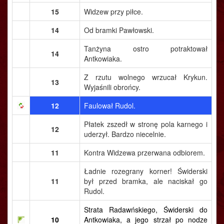
15
Widzew przy piłce.
14
Od bramki Pawłowski.
Tanżyna ostro potraktował
14
Antkowiaka.
Z rzutu wolnego wrzucał Krykun.
13
Wyjaśnili obrońcy.
12
Faulował Rudol.
Płatek zszedł w stronę pola karnego i
12
uderzył. Bardzo niecelnie.
11
Kontra Widzewa przerwana odbiorem.
Ładnie rozegrany korner! Świderski
11
był przed bramka, ale naciskał go
Rudol.
Strata Radawńskiego, Świderski do
10
Antkowiaka, a jego strzał po nodze