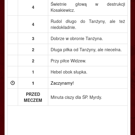
Świetnie głową w destrukcji
4
Kosakiewicz.
Rudol długo do Tanżyny, ale też
4
niedokładnie.
3
Dobrze w obronie Tanżyna.
2
Długa piłka od Tanżyny, ale niecelna.
2
Przy piłce Widzew.
1
Hebel obok słupka.
1
Zaczynamy!
PRZED
Minuta ciszy dla ŚP. Myrdy.
MECZEM