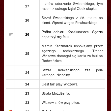
I znów uderzenie Świderskiego, tym
27
razem z ostrego kąta! Obok słupka.
Strzał Świderskiego z 25. metra po
26
ziemi. Wprost w ręce Pawłowskiego.
Próba odbioru Kosakiewicza. Sędzia
26
dopatrzył się faulu.
Marcin Kaczmarek uspokajany przez
sędziego technicznego. Trener
25
Widzewa domagał się kartki za faul na
Radwańskim.
Strzał Radwańskiego zza pola
24
karnego. Niecelny.
24
Gest fair play Widzewa.
23
Strata Możdżenia.
23
Widzew znów przy piłce.