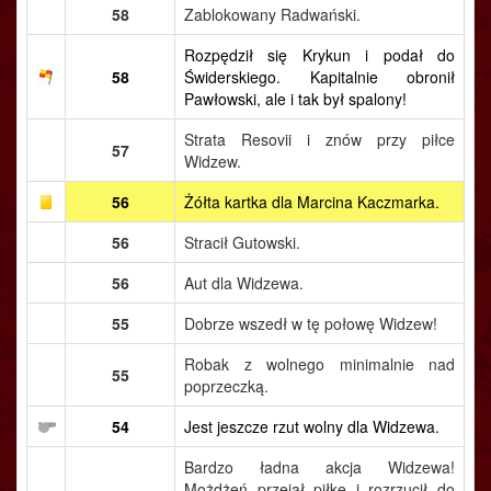
58
Zablokowany Radwański.
Rozpędził się Krykun i podał do
58
Świderskiego. Kapitalnie obronił
Pawłowski, ale i tak był spalony!
Strata Resovii i znów przy piłce
57
Widzew.
56
Żółta kartka dla Marcina Kaczmarka.
56
Stracił Gutowski.
56
Aut dla Widzewa.
55
Dobrze wszedł w tę połowę Widzew!
Robak z wolnego minimalnie nad
55
poprzeczką.
54
Jest jeszcze rzut wolny dla Widzewa.
Bardzo ładna akcja Widzewa!
Możdżeń przejął piłkę i rozrzucił do