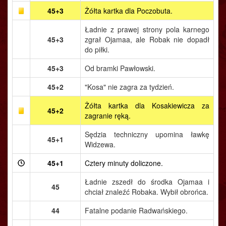
45+3
Żółta kartka dla Poczobuta.
Ładnie z prawej strony pola karnego
45+3
zgrał Ojamaa, ale Robak nie dopadł
do piłki.
45+3
Od bramki Pawłowski.
45+2
"Kosa" nie zagra za tydzień.
Żółta kartka dla Kosakiewicza za
45+2
zagranie ręką.
Sędzia techniczny upomina ławkę
45+1
Widzewa.
45+1
Cztery minuty doliczone.
Ładnie zszedł do środka Ojamaa i
45
chciał znaleźć Robaka. Wybił obrońca.
44
Fatalne podanie Radwańskiego.