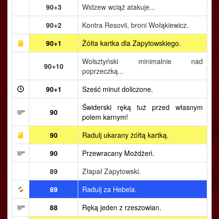
90+3
Widzew wciąż atakuje...
90+2
Kontra Resovii, broni Wołąkiewicz.
90+1
Żółta kartka dla Zapytowskiego.
Wolsztyński minimalnie nad
90+10
poprzeczką...
90+1
Sześć minut doliczone.
Świderski ręką tuż przed własnym
90
polem karnym!
90
Radulj ukarany żółtą kartką.
90
Przewracany Możdżeń.
89
Złapał Zapytowski.
89
Radulj za Hebela.
88
Ręką jeden z rzeszowian.