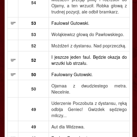
54
Ojamy, a ten wrzucił. Robka głową z
trudnej pozycji, ale odbił bramkarz.
53
Faulował Gutowski.
53
Wołąkiewicz głową do Pawłowskiego.
52
Możdżeń z dystansu. Nad poprzeczką.
I jeszcze jeden faul. Będzie okazja do
52
wrzutki lub strzału.
50
Faulowany Gutowski.
Ojamaa z dwudziestego metra.
50
Niecelnie.
Uderzenie Poczobuta z dystansu, ręką
49
odbija Geniec! Gwizdek sędziego
milczy...
49
Aut dla Widzewa.