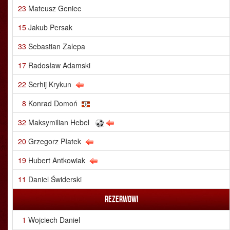
23
Mateusz Geniec
15
Jakub Persak
33
Sebastian Zalepa
17
Radosław Adamski
22
Serhij Krykun
8
Konrad Domoń
32
Maksymilian Hebel
20
Grzegorz Płatek
19
Hubert Antkowiak
11
Daniel Świderski
Rezerwowi
1
Wojciech Daniel