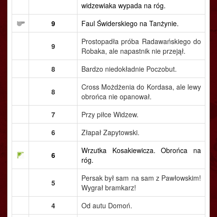
widzewiaka wypada na róg.
9
Faul Świderskiego na Tanżynie.
Prostopadła próba Radawańskiego do
9
Robaka, ale napastnik nie przejął.
8
Bardzo niedokładnie Poczobut.
Cross Możdżenia do Kordasa, ale lewy
8
obrońca nie opanował.
7
Przy piłce Widzew.
6
Złapał Zapytowski.
Wrzutka Kosakiewicza. Obrońca na
6
róg.
Persak był sam na sam z Pawłowskim!
5
Wygrał bramkarz!
4
Od autu Domoń.