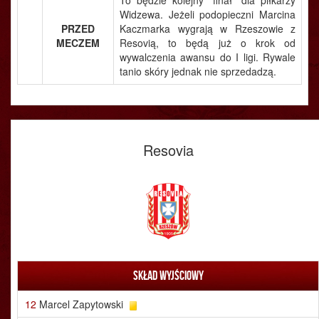
To będzie kolejny "finał" dla piłkarzy
Widzewa. Jeżeli podopieczni Marcina
PRZED
Kaczmarka wygrają w Rzeszowie z
MECZEM
Resovią, to będą już o krok od
wywalczenia awansu do I ligi. Rywale
tanio skóry jednak nie sprzedadzą.
Resovia
Skład wyjściowy
12
Marcel Zapytowski