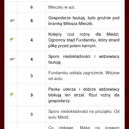
6
Mleczko w aut.
Gospodarze faulują, było groźnie pod
5
bramką Miłosza Mleczki.
Kolejny rzut rożny dla Miedzi.
4
Ogromny błąd Fundambu, który stracił
piłkę przed polem karnym.
Sporo niedokładności i widzewiacy
4
faulują.
Fundambu oddala zagrożenie. Widzew
3
od autu.
Panka uderza i dobrze widzewiacy
3
blokują ten strzał. Rzut rożny dla
gospodarzy.
Sporo niedokładności na początku. Od
3
autu Miedź.
Co ciekawe, Mąka na prawym