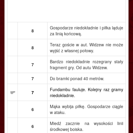
Gospodarze niedokładnie i piłka ląduje
8
za linią końcową.
Teraz goście w aut. Widzew nie może
8
wyjść z własnej połowy.
Bardzo niedokładnie rozegrany stały
7
fragment gry. Od autu Widzew.
7
Do bramki ponad 40 metrów.
Fundambu fauluje. Kolejny raz gramy
7
niedokładnie.
Mąka wybija piłkę. Gospodarze ciągle
6
w ataku.
Miedź zacznie na wysokości linii
6
środkowej boiska.