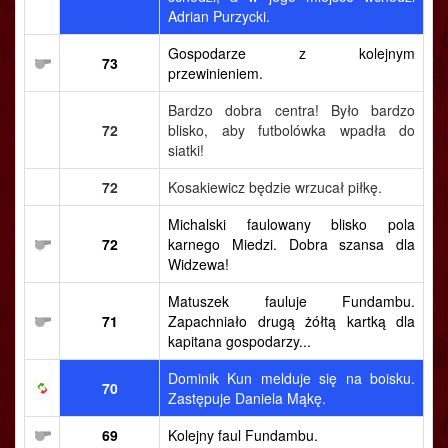
Adrian Purzycki.
Gospodarze z kolejnym
73
przewinieniem.
Bardzo dobra centra! Było bardzo
72
blisko, aby futbolówka wpadła do
siatki!
72
Kosakiewicz będzie wrzucał piłkę.
Michalski faulowany blisko pola
72
karnego Miedzi. Dobra szansa dla
Widzewa!
Matuszek fauluje Fundambu.
71
Zapachniało drugą żółtą kartką dla
kapitana gospodarzy...
Dominik Kun melduje się na boisku.
70
Zastępuje Daniela Mąkę.
69
Kolejny faul Fundambu.