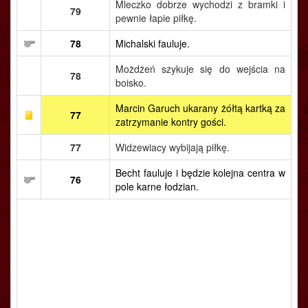
Mleczko dobrze wychodzi z bramki i
79
pewnie łapie piłkę.
78
Michalski fauluje.
Możdżeń szykuje się do wejścia na
78
boisko.
Marcin Garuch ukarany żółtą kartką za
77
zatrzymanie kontry gości.
77
Widzewiacy wybijają piłkę.
Becht fauluje i będzie kolejna centra w
76
pole karne łodzian.