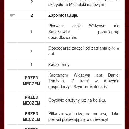
2
skrzydle, a Michalski na lewym.
2
Zapolnik fauluje.
Pierwsza akcja Widzewa, ale
1
Kosakiewicz przeciągnął
dośrodkowanie.
Gospodarze zaczęli od zagrania piłki w
1
aut.
1
Zaczynamy!
Kapitanem Widzewa jest Daniel
PRZED
Tanżyna. Z kolei w drużynie
MECZEM
gospodarzy - Szymon Matuszek.
PRZED
Obydwie drużyny już na boisku.
MECZEM
PRZED
Piłkarze wychodzą na murawę. Jako
MECZEM
pierwsi pojawiają się widzewiacy!