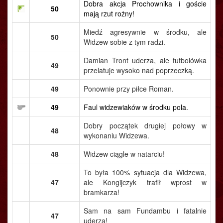
Dobra akcja Prochownika i goście
50
mają rzut rożny!
Miedź agresywnie w środku, ale
50
Widzew sobie z tym radzi.
Damian Tront uderza, ale futbolówka
49
przelatuje wysoko nad poprzeczką.
49
Ponownie przy piłce Roman.
49
Faul widzewiaków w środku pola.
Dobry początek drugiej połowy w
48
wykonaniu Widzewa.
48
Widzew ciągle w natarciu!
To była 100% sytuacja dla Widzewa,
47
ale Kongijczyk trafił wprost w
bramkarza!
Sam na sam Fundambu i fatalnie
47
uderza!