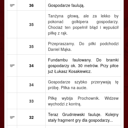
36
Gospodarze faulują.
Tanżyna głową, ale za lekko by
pokonać golkipera gospodarzy.
35
Chociaż ten popełnił błąd i wypuścił
piłkę z rąk.
Przepraszamy. Do piłki podchodzi
35
Daniel Mąka.
Fundambu faulowany. Do bramki
34
gospodarzy ok. 30 metrów. Przy piłce
już Łukasz Kosakiewicz.
Gospodarze szybko przerywają tę
34
próbę. Piłka na aucie.
Piłkę wybija Prochownik. Widzew
33
wychodzi z kontrą.
Teraz Grudniewski fauluje. Kolejny
32
stały fragment gry dla gospodarzy...