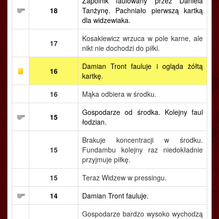
Zapolnik faulowany przez Daniela
18
Tanżynę. Pachniało pierwszą kartką
dla widzewiaka.
Kosakiewicz wrzuca w pole karne, ale
17
nikt nie dochodzi do piłki.
Damian Tront fauluje i ogląda żółtą
16
kartkę.
16
Mąka odbiera w środku.
Gospodarze od środka. Kolejny faul
15
łodzian.
Brakuje koncentracji w środku.
15
Fundambu kolejny raz niedokładnie
przyjmuje piłkę.
15
Teraz Widzew w pressingu.
14
Damian Tront fauluje.
Gospodarze bardzo wysoko wychodzą