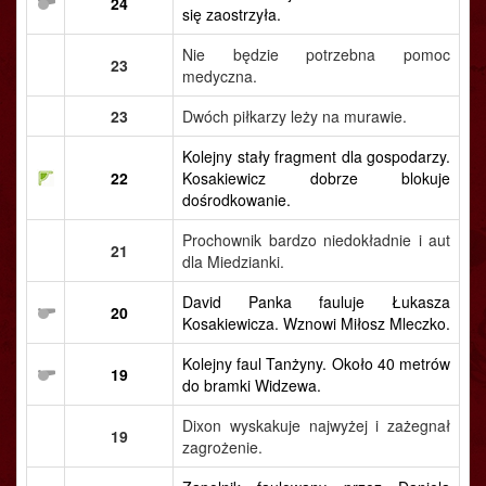
24
się zaostrzyła.
Nie będzie potrzebna pomoc
23
medyczna.
23
Dwóch piłkarzy leży na murawie.
Kolejny stały fragment dla gospodarzy.
22
Kosakiewicz dobrze blokuje
dośrodkowanie.
Prochownik bardzo niedokładnie i aut
21
dla Miedzianki.
David Panka fauluje Łukasza
20
Kosakiewicza. Wznowi Miłosz Mleczko.
Kolejny faul Tanżyny. Około 40 metrów
19
do bramki Widzewa.
Dixon wyskakuje najwyżej i zażegnał
19
zagrożenie.