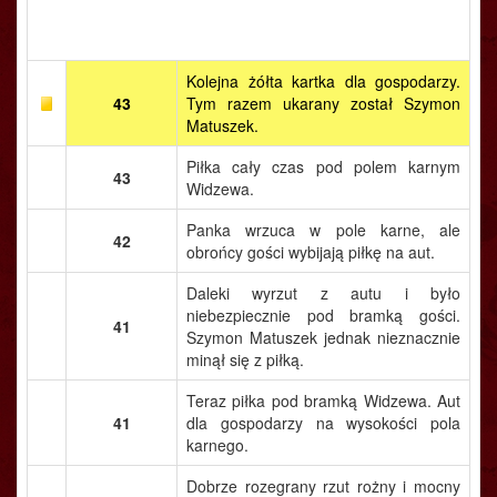
Kolejna żółta kartka dla gospodarzy.
43
Tym razem ukarany został Szymon
Matuszek.
Piłka cały czas pod polem karnym
43
Widzewa.
Panka wrzuca w pole karne, ale
42
obrońcy gości wybijają piłkę na aut.
Daleki wyrzut z autu i było
niebezpiecznie pod bramką gości.
41
Szymon Matuszek jednak nieznacznie
minął się z piłką.
Teraz piłka pod bramką Widzewa. Aut
41
dla gospodarzy na wysokości pola
karnego.
Dobrze rozegrany rzut rożny i mocny