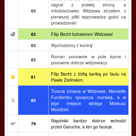
zagrał z prawej strony, a
83
młodzieżowiec Widzewa strzałem z
pierwszej piłki wyprowadza gości na
prowadzenie!
83
Filip Becht bohaterem Widzewa!
83
Wychodzimy z kontrą!
Roman ponownie w pole karne i
82
ponownie dobrze widzewiacy.
Filip Becht z żółtą kartką po faulu na
81
Pawle Zielińskim.
Trzecia zmiana w Widzewie. Merveille
Fundambu opuszcza murawę, a w
80
jego miejsce wbiega Mateusz
Możdżeń.
Stępiński bardzo dobrze wchodzi
79
przed Garucha, a ten go fauluje.