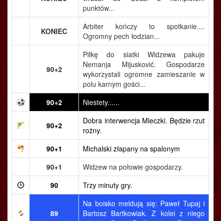
punktów...
Arbiter kończy to spotkanie....
KONIEC
Ogromny pech łodzian...
Piłkę do siatki Widzewa pakuje
Nemanja Mijusković. Gospodarze
90+2
wykorzystali ogromne zamieszanie w
polu karnym gości...
90+2
Niestety......
Dobra interwencja Mleczki. Będzie rzut
90+2
rożny.
90+1
Michalski złapany na spalonym
90+1
Widzew na połowie gospodarzy.
90
Trzy minuty gry.
Na boisko meldują się: Paweł Tupaj i
89
Bartosz Bartkowiak. Z kolei z niego