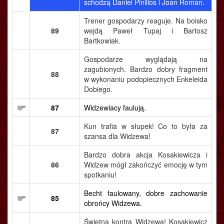
schodzą Daniel Pinillos i Joan Roman.
Trener gospodarzy reaguje. Na boisko
89
wejdą Paweł Tupaj i Bartosz
Bartkowiak.
Gospodarze wyglądają na
zagubionych. Bardzo dobry fragment
88
w wykonaniu podopiecznych Enkeleida
Dobiego.
87
Widzewiacy faulują.
Kun trafia w słupek! Co to była za
87
szansa dla Widzewa!
Bardzo dobra akcja Kosakiewicza i
86
Widzew mógł zakończyć emocję w tym
spotkaniu!
Becht faulowany, dobre zachowanie
85
obrońcy Widzewa.
Świetna kontra Widzewa! Kosakiewicz