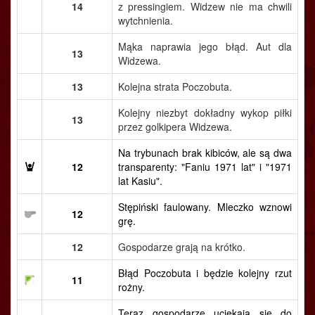
14
z pressingiem. Widzew nie ma chwili
wytchnienia.
Mąka naprawia jego błąd. Aut dla
13
Widzewa.
13
Kolejna strata Poczobuta.
Kolejny niezbyt dokładny wykop piłki
13
przez golkipera Widzewa.
Na trybunach brak kibiców, ale są dwa
12
transparenty: "Faniu 1971 lat" i "1971
lat Kasiu".
Stępiński faulowany. Mleczko wznowi
12
grę.
12
Gospodarze grają na krótko.
Błąd Poczobuta i będzie kolejny rzut
11
rożny.
Teraz gospodarze uciekają się do