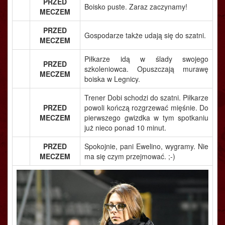
PRZED
Boisko puste. Zaraz zaczynamy!
MECZEM
PRZED
Gospodarze także udają się do szatni.
MECZEM
Piłkarze idą w ślady swojego
PRZED
szkoleniowca. Opuszczają murawę
MECZEM
boiska w Legnicy.
Trener Dobi schodzi do szatni. Piłkarze
PRZED
powoli kończą rozgrzewać mięśnie. Do
MECZEM
pierwszego gwizdka w tym spotkaniu
już nieco ponad 10 minut.
PRZED
Spokojnie, pani Ewelino, wygramy. Nie
MECZEM
ma się czym przejmować. ;-)