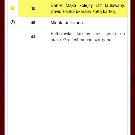
Daniel Mąka kolejny raz faulowany.
45
David Panka ukarany żółtą kartką.
45
Minuta doliczona.
Futbolówka kolejny raz ląduje na
44
aucie. Gra jest mocno szarpana.