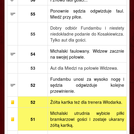
Ponownie sędzia odgwizduje faul.
55
Miedź przy piłce.
Dobry odbiór Fundambu i niestety
55
niedokładne podanie do Kosakiewicza.
Tylko aut dla gości.
Michalski faulowany. Widzew zacznie
54
na swojej połowie.
53
Aut dla Miedzi na połowie Widzewa.
Fundambu unosi za wysoko nogę i
52
sędzia odgwizduje kolejne
przewinienie.
52
Żółta kartka też dla trenera Włodarka.
Michalski utrudnia wybicie piłki
51
bramkarzowi gości i zostaje ukarany
żółtą kartką.