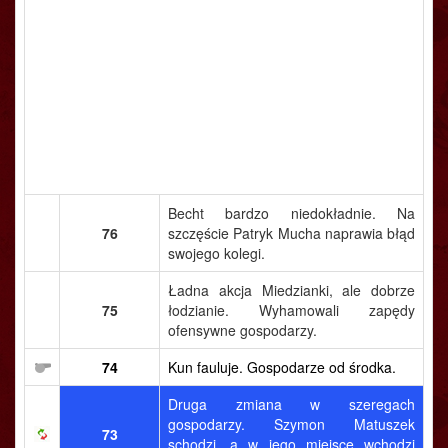
Becht bardzo niedokładnie. Na
76
szczęście Patryk Mucha naprawia błąd
swojego kolegi.
Ładna akcja Miedzianki, ale dobrze
75
łodzianie. Wyhamowali zapędy
ofensywne gospodarzy.
74
Kun fauluje. Gospodarze od środka.
Druga zmiana w szeregach
gospodarzy. Szymon Matuszek
73
schodzi, a w jego miejsce wchodzi