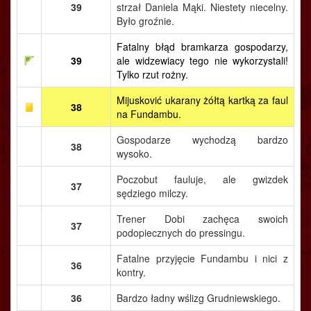
39
strzał Daniela Mąki. Niestety niecelny.
Było groźnie.
Fatalny błąd bramkarza gospodarzy,
39
ale widzewiacy tego nie wykorzystali!
Tylko rzut rożny.
Mijusković ukarany żółtą kartką za faul
38
na Fundambu.
Gospodarze wychodzą bardzo
38
wysoko.
Poczobut fauluje, ale gwizdek
37
sędziego milczy.
Trener Dobi zachęca swoich
37
podopiecznych do pressingu.
Fatalne przyjęcie Fundambu i nici z
36
kontry.
36
Bardzo ładny wślizg Grudniewskiego.