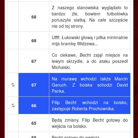
Z naszego stanowiska wyglądało to
bardzo źle, bowiem futbolówka
68
poruszyła siatką. Na całe szczęście
nie od tej strony.
Uffff. Łukowski głową i piłka minimalnie
68
mija bramkę Widzewa...
Co ciekawe, Becht zajął miejsce na
67
lewym skrzydle, a do ataku poszedł
Michalski.
Na murawę wchodzi także Marcin
67
Garuch. Z boiska schodzi David
Panka.
Filip Becht wchodzi na boisko,
66
zastępuje Roberta Prochownika.
Będą zmiany. Filip Becht gotowy do
65
wejścia na boisko.
65
Becht gotowy do wejścia.