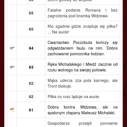
Fatalne podanie Romana i bez
65
zagrożenia pod bramką Widzewa.
Kto zgadnie gdzie znajduje się piłka?
65
... Na aucie!
Cwaniactwo Poczobuta kończy się
64
odgwizdaniem faulu na nim. Dobre
zachowanie pomocnika łodzian.
Ręka Michalskiego i Miedź zacznie od
63
rzutu wolnego na swojej połowie.
Mąka uderza zza pola karnego, ale
62
Tront blokuje.
62
Piłka co rusz ląduje na aucie.
Dobra kontra Widzewa, ale na
61
spalonym złapany Mateusz Michalski.
Gospodarze przejęli ponownie