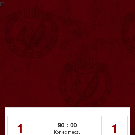
pt>
1
1
90 : 00
Koniec meczu