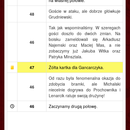
na własnej połowie.
Goście w ataku, ale dobrze główkuje
48
Grudniewski.
Tak jak wspominaliśmy. W szeregach
gości doszło do dwóch zmian. Na
boisku zameldowali się Arkadiusz
46
Najemski oraz Maciej Mas, a nie
zobaczymy już Jakuba Witka oraz
Patryka Minsztala.
47
Żółta kartka dla Gancarczyka.
Od razu była fenomenalna okazja do
zdobycia bramki, ale Michalski
46
niecelnie dogrywa do Prochownika i
Lenarcik ratuje swoją drużynę!
46
Zaczynamy drugą połowę.