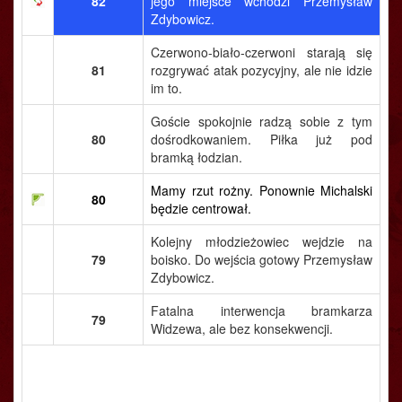
82
jego miejsce wchodzi Przemysław
Zdybowicz.
Czerwono-biało-czerwoni starają się
81
rozgrywać atak pozycyjny, ale nie idzie
im to.
Goście spokojnie radzą sobie z tym
80
dośrodkowaniem. Piłka już pod
bramką łodzian.
Mamy rzut rożny. Ponownie Michalski
80
będzie centrował.
Kolejny młodzieżowiec wejdzie na
79
boisko. Do wejścia gotowy Przemysław
Zdybowicz.
Fatalna interwencja bramkarza
79
Widzewa, ale bez konsekwencji.