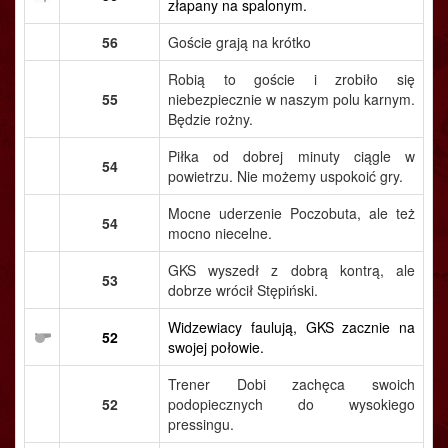
złapany na spalonym.
56
Goście grają na krótko
Robią to goście i zrobiło się
55
niebezpiecznie w naszym polu karnym.
Będzie rożny.
Piłka od dobrej minuty ciągle w
54
powietrzu. Nie możemy uspokoić gry.
Mocne uderzenie Poczobuta, ale też
54
mocno niecelne.
GKS wyszedł z dobrą kontrą, ale
53
dobrze wrócił Stępiński.
Widzewiacy faulują, GKS zacznie na
52
swojej połowie.
Trener Dobi zachęca swoich
52
podopiecznych do wysokiego
pressingu.