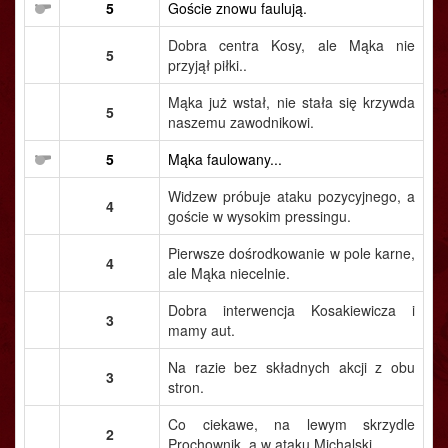
5
Goście znowu faulują.
Dobra centra Kosy, ale Mąka nie
5
przyjął piłki..
Mąka już wstał, nie stała się krzywda
5
naszemu zawodnikowi.
5
Mąka faulowany...
Widzew próbuje ataku pozycyjnego, a
4
goście w wysokim pressingu.
Pierwsze dośrodkowanie w pole karne,
4
ale Mąka niecelnie.
Dobra interwencja Kosakiewicza i
3
mamy aut.
Na razie bez składnych akcji z obu
3
stron.
Co ciekawe, na lewym skrzydle
2
Prochownik, a w ataku Michalski.