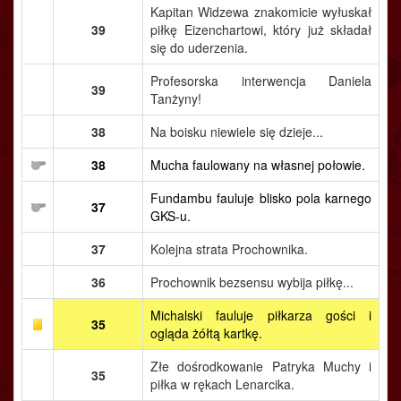
Kapitan Widzewa znakomicie wyłuskał
39
piłkę Eizenchartowi, który już składał
się do uderzenia.
Profesorska interwencja Daniela
39
Tanżyny!
38
Na boisku niewiele się dzieje...
38
Mucha faulowany na własnej połowie.
Fundambu fauluje blisko pola karnego
37
GKS-u.
37
Kolejna strata Prochownika.
36
Prochownik bezsensu wybija piłkę...
Michalski fauluje piłkarza gości i
35
ogląda żółtą kartkę.
Złe dośrodkowanie Patryka Muchy i
35
piłka w rękach Lenarcika.