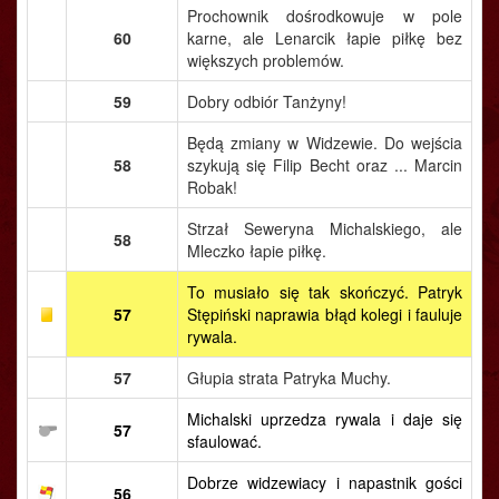
Prochownik dośrodkowuje w pole
60
karne, ale Lenarcik łapie piłkę bez
większych problemów.
59
Dobry odbiór Tanżyny!
Będą zmiany w Widzewie. Do wejścia
58
szykują się Filip Becht oraz ... Marcin
Robak!
Strzał Seweryna Michalskiego, ale
58
Mleczko łapie piłkę.
To musiało się tak skończyć. Patryk
57
Stępiński naprawia błąd kolegi i fauluje
rywala.
57
Głupia strata Patryka Muchy.
Michalski uprzedza rywala i daje się
57
sfaulować.
Dobrze widzewiacy i napastnik gości
56