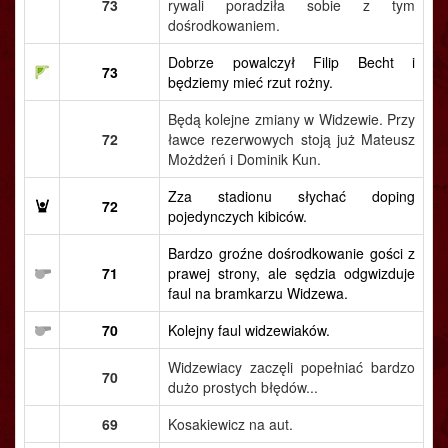
73
rywali poradziła sobie z tym
dośrodkowaniem.
Dobrze powalczył Filip Becht i
73
będziemy mieć rzut rożny.
Będą kolejne zmiany w Widzewie. Przy
72
ławce rezerwowych stoją już Mateusz
Możdżeń i Dominik Kun.
Zza stadionu słychać doping
72
pojedynczych kibiców.
Bardzo groźne dośrodkowanie gości z
71
prawej strony, ale sędzia odgwizduje
faul na bramkarzu Widzewa.
70
Kolejny faul widzewiaków.
Widzewiacy zaczęli popełniać bardzo
70
dużo prostych błędów...
69
Kosakiewicz na aut.