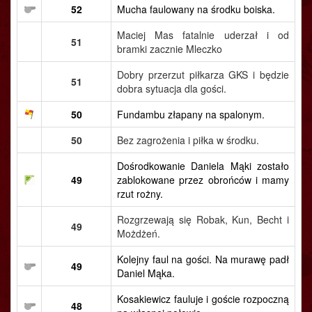
52
Mucha faulowany na środku boiska.
Maciej Mas fatalnie uderzał i od
51
bramki zacznie Mleczko
Dobry przerzut piłkarza GKS i będzie
51
dobra sytuacja dla gości.
50
Fundambu złapany na spalonym.
50
Bez zagrożenia i piłka w środku.
Dośrodkowanie Daniela Mąki zostało
49
zablokowane przez obrońców i mamy
rzut rożny.
Rozgrzewają się Robak, Kun, Becht i
49
Możdżeń.
Kolejny faul na gości. Na murawę padł
49
Daniel Mąka.
Kosakiewicz fauluje i goście rozpoczną
48