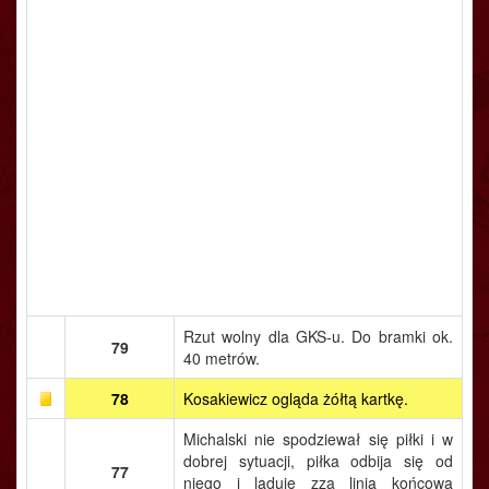
Rzut wolny dla GKS-u. Do bramki ok.
79
40 metrów.
78
Kosakiewicz ogląda żółtą kartkę.
Michalski nie spodziewał się piłki i w
dobrej sytuacji, piłka odbija się od
77
niego i ląduje zza linią końcową