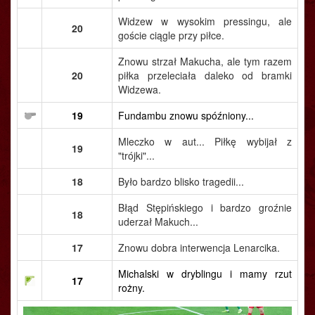
Widzew w wysokim pressingu, ale
20
goście ciągle przy piłce.
Znowu strzał Makucha, ale tym razem
20
piłka przeleciała daleko od bramki
Widzewa.
19
Fundambu znowu spóźniony...
Mleczko w aut... Piłkę wybijał z
19
"trójki"...
18
Było bardzo blisko tragedii...
Błąd Stępińskiego i bardzo groźnie
18
uderzał Makuch...
17
Znowu dobra interwencja Lenarcika.
Michalski w dryblingu i mamy rzut
17
rożny.