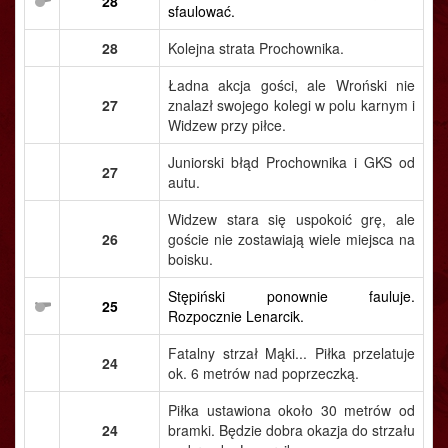
28
sfaulować.
28
Kolejna strata Prochownika.
Ładna akcja gości, ale Wroński nie
27
znalazł swojego kolegi w polu karnym i
Widzew przy piłce.
Juniorski błąd Prochownika i GKS od
27
autu.
Widzew stara się uspokoić grę, ale
26
goście nie zostawiają wiele miejsca na
boisku.
Stępiński ponownie fauluje.
25
Rozpocznie Lenarcik.
Fatalny strzał Mąki... Piłka przelatuje
24
ok. 6 metrów nad poprzeczką.
Piłka ustawiona około 30 metrów od
24
bramki. Będzie dobra okazja do strzału