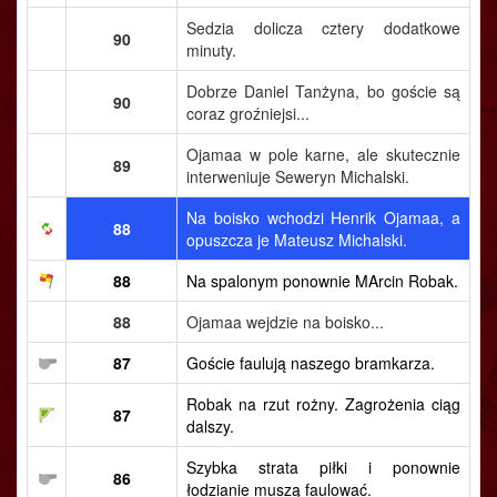
Sedzia dolicza cztery dodatkowe
90
minuty.
Dobrze Daniel Tanżyna, bo goście są
90
coraz groźniejsi...
Ojamaa w pole karne, ale skutecznie
89
interweniuje Seweryn Michalski.
Na boisko wchodzi Henrik Ojamaa, a
88
opuszcza je Mateusz Michalski.
88
Na spalonym ponownie MArcin Robak.
88
Ojamaa wejdzie na boisko...
87
Goście faulują naszego bramkarza.
Robak na rzut rożny. Zagrożenia ciąg
87
dalszy.
Szybka strata piłki i ponownie
86
łodzianie muszą faulować.