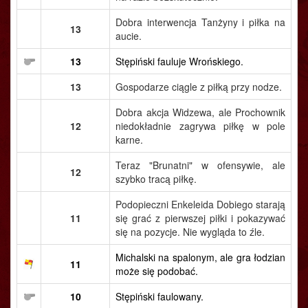
Dobra interwencja Tanżyny i piłka na
13
aucie.
13
Stępiński fauluje Wrońskiego.
13
Gospodarze ciągle z piłką przy nodze.
Dobra akcja Widzewa, ale Prochownik
12
niedokładnie zagrywa piłkę w pole
karne.
Teraz "Brunatni" w ofensywie, ale
12
szybko tracą piłkę.
Podopieczni Enkeleida Dobiego starają
11
się grać z pierwszej piłki i pokazywać
się na pozycje. Nie wygląda to źle.
Michalski na spalonym, ale gra łodzian
11
może się podobać.
10
Stępiński faulowany.