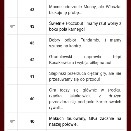
Mocne uderzenie Muchy, ale Winsztal
43
blokuje tę próbę...
Świetnie Poczobut i mamy rzut wolny z
43
boku pola karnego!
Dobry odbiór Fundambu i mamy
43
szansę na kontrę.
Grudniewski naprawia błąd
42
Kosakiewicza i wybija piłkę na aut.
Stępiński przerzuca ciężar gry, ale nie
41
przesuwamy się do przodu!
Gra toczy się głównie w środku,
rzadko jakakolwiek z drużyn
40
przedziera się pod pole karne swoich
rywali...
Makuch faulowany, GKS zacznie na
40
naszej połowie.