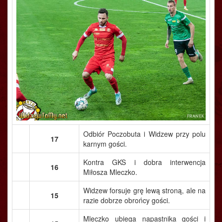
Odbiór Poczobuta i Widzew przy polu
17
karnym gości.
Kontra GKS i dobra interwencja
16
Miłosza Mleczko.
Widzew forsuje grę lewą stroną, ale na
15
razie dobrze obrońcy gości.
Mleczko ubiega napastnika gości i