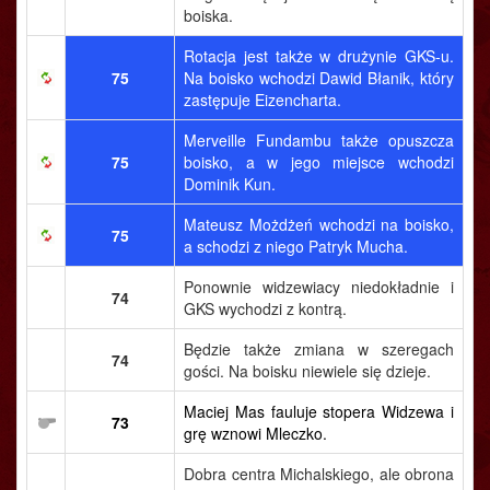
boiska.
Rotacja jest także w drużynie GKS-u.
75
Na boisko wchodzi Dawid Błanik, który
zastępuje Eizencharta.
Merveille Fundambu także opuszcza
75
boisko, a w jego miejsce wchodzi
Dominik Kun.
Mateusz Możdżeń wchodzi na boisko,
75
a schodzi z niego Patryk Mucha.
Ponownie widzewiacy niedokładnie i
74
GKS wychodzi z kontrą.
Będzie także zmiana w szeregach
74
gości. Na boisku niewiele się dzieje.
Maciej Mas fauluje stopera Widzewa i
73
grę wznowi Mleczko.
Dobra centra Michalskiego, ale obrona