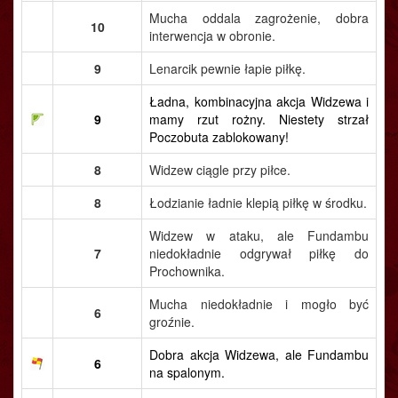
Mucha oddala zagrożenie, dobra
10
interwencja w obronie.
9
Lenarcik pewnie łapie piłkę.
Ładna, kombinacyjna akcja Widzewa i
9
mamy rzut rożny. Niestety strzał
Poczobuta zablokowany!
8
Widzew ciągle przy piłce.
8
Łodzianie ładnie klepią piłkę w środku.
Widzew w ataku, ale Fundambu
7
niedokładnie odgrywał piłkę do
Prochownika.
Mucha niedokładnie i mogło być
6
groźnie.
Dobra akcja Widzewa, ale Fundambu
6
na spalonym.