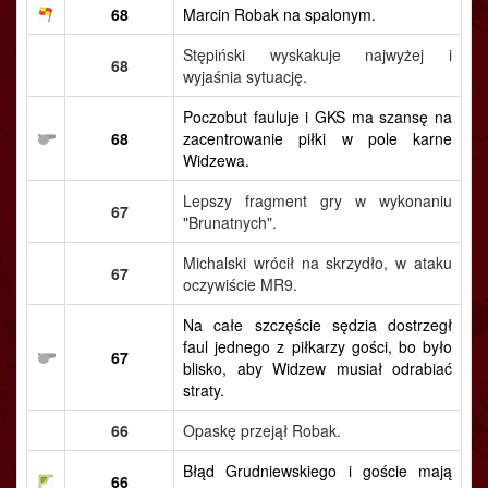
68
Marcin Robak na spalonym.
Stępiński wyskakuje najwyżej i
68
wyjaśnia sytuację.
Poczobut fauluje i GKS ma szansę na
68
zacentrowanie piłki w pole karne
Widzewa.
Lepszy fragment gry w wykonaniu
67
"Brunatnych".
Michalski wrócił na skrzydło, w ataku
67
oczywiście MR9.
Na całe szczęście sędzia dostrzegł
faul jednego z piłkarzy gości, bo było
67
blisko, aby Widzew musiał odrabiać
straty.
66
Opaskę przejął Robak.
Błąd Grudniewskiego i goście mają
66