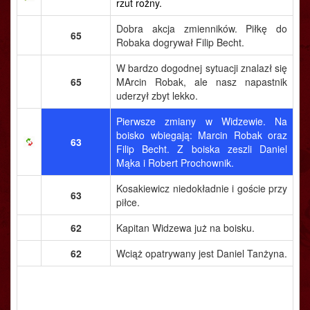
rzut rożny.
Dobra akcja zmienników. Piłkę do
65
Robaka dogrywał Filip Becht.
W bardzo dogodnej sytuacji znalazł się
65
MArcin Robak, ale nasz napastnik
uderzył zbyt lekko.
Pierwsze zmiany w Widzewie. Na
boisko wbiegają: Marcin Robak oraz
63
Filip Becht. Z boiska zeszli Daniel
Mąka i Robert Prochownik.
Kosakiewicz niedokładnie i goście przy
63
piłce.
62
Kapitan Widzewa już na boisku.
62
Wciąż opatrywany jest Daniel Tanżyna.