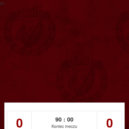
pt>
0
0
90 : 00
Koniec meczu