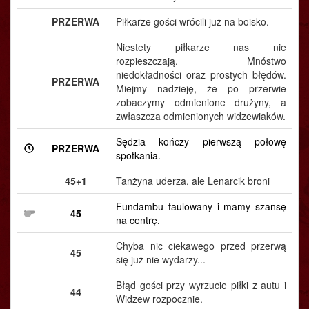
PRZERWA
Piłkarze gości wrócili już na boisko.
Niestety piłkarze nas nie
rozpieszczają. Mnóstwo
niedokładności oraz prostych błędów.
PRZERWA
Miejmy nadzieję, że po przerwie
zobaczymy odmienione drużyny, a
zwłaszcza odmienionych widzewiaków.
Sędzia kończy pierwszą połowę
PRZERWA
spotkania.
45+1
Tanżyna uderza, ale Lenarcik broni
Fundambu faulowany i mamy szansę
45
na centrę.
Chyba nic ciekawego przed przerwą
45
się już nie wydarzy...
Błąd gości przy wyrzucie piłki z autu i
44
Widzew rozpocznie.