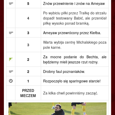
5
Znów przewinienie i znów na Ameyaw
Po wybiciu piłki przez Trałkę do strzału
4
dopadł testowany Babić, ale przeniósł
piłkę wysoko ponad bramką.
3
Ameyaw przewrócony przez Kiełba.
Warta wybija centrę Michalskiego poza
3
pole karne.
Za mocne podanie do Bechta, ale
2
będziemy mieli jeszcze rzut rożny.
2
Drobny faul poznaniaków.
1
Rozpoczęło się sparingowe starcie!
PRZED
Za kilka chwil powinniśmy zacząć.
MECZEM