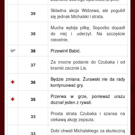
Składna akcja Widzewa, ale pogubił
39
się jednak Michalski i strata.
Mucha wybija piłkę, Sopoćko dopadł
38
do niej i uderzył. Na szczęście
niecelnie.
38
Przewinił Babić.
Za mocne podanie do Czubaka i od
37
bramki zacznie Lis.
Będzie zmiana. Żurawski nie da rady
36
kontynuować gry.
Przerwa w grze, ponieważ urazu
35
doznał jeden z rywali.
Prosta strata Czubaka i szansa na
33
ciekawą akcję zepsuta.
Dobi chwali Michalskiego za skuteczną
33