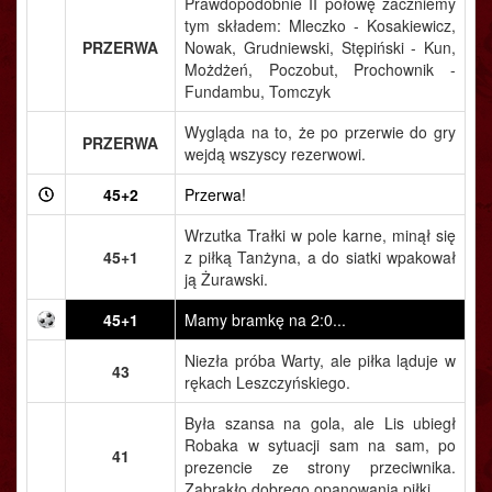
Prawdopodobnie II połowę zaczniemy
tym składem: Mleczko - Kosakiewicz,
PRZERWA
Nowak, Grudniewski, Stępiński - Kun,
Możdżeń, Poczobut, Prochownik -
Fundambu, Tomczyk
Wygląda na to, że po przerwie do gry
PRZERWA
wejdą wszyscy rezerwowi.
45+2
Przerwa!
Wrzutka Trałki w pole karne, minął się
45+1
z piłką Tanżyna, a do siatki wpakował
ją Żurawski.
45+1
Mamy bramkę na 2:0...
Niezła próba Warty, ale piłka ląduje w
43
rękach Leszczyńskiego.
Była szansa na gola, ale Lis ubiegł
Robaka w sytuacji sam na sam, po
41
prezencie ze strony przeciwnika.
Zabrakło dobrego opanowania piłki.