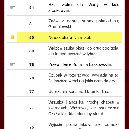
Rzut wolny dla Warty w kole
84
środkowym.
Znów z dobrej strony pokazał się
81
Grudniewski.
80
Nowak ukarany za faul.
Widzew szuka okazji do drugiego gola,
80
ale trzeba uważać w tyłach.
78
Przewinienie Kuna na Laskowskim.
Czubak w rozgrzewce, wygląda na to,
78
że jeszcze wróci na jakiś czas do gry.
77
Uderzenia Kuna nad bramką Lisa.
Wrzutka Handzlika, trochę chaosu w
77
szeregach Widzewa, ale ostatecznie
Czyżycki oddał niecelny strzał.
Wyjście poznaniaków, ale poradził
75