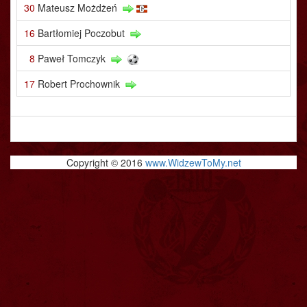
30
Mateusz Możdżeń
16
Bartłomiej Poczobut
8
Paweł Tomczyk
17
Robert Prochownik
Copyright © 2016
www.WidzewToMy.net