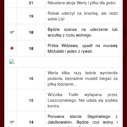
21
Nieudana akcja Warty i piłka dla gości.
Robak uderzył na bramkę, ale radzi
19
sobie Lis!
Będzie szansa na uderzenie lub
18
wrzutkę z rzutu wolnego.
Próba Widzewa, upadł na murawę
18
Michalski i jeden z rywali.
Warta kilka razy ładnie wymieniła
16
podania, bezradnie musieli biegać za
piłką łodzianie...
Wrzutka Trałki wyłapana przez
15
Leszczyńskiego. Nie udała się szybka
kontra.
Ponowne starcie Stępińskiego z
14
Jakóbowskim. Będzie rzut wolny i