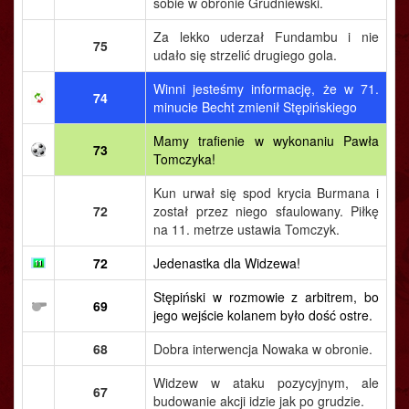
sobie w obronie Grudniewski.
Za lekko uderzał Fundambu i nie
75
udało się strzelić drugiego gola.
Winni jesteśmy informację, że w 71.
74
minucie Becht zmienił Stępińskiego
Mamy trafienie w wykonaniu Pawła
73
Tomczyka!
Kun urwał się spod krycia Burmana i
72
został przez niego sfaulowany. Piłkę
na 11. metrze ustawia Tomczyk.
72
Jedenastka dla Widzewa!
Stępiński w rozmowie z arbitrem, bo
69
jego wejście kolanem było dość ostre.
68
Dobra interwencja Nowaka w obronie.
Widzew w ataku pozycyjnym, ale
67
budowanie akcji idzie jak po grudzie.