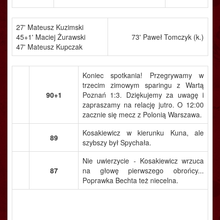
27' Mateusz Kuzimski
45+1' Maciej Żurawski
73' Paweł Tomczyk (k.)
47' Mateusz Kupczak
Koniec spotkania! Przegrywamy w
trzecim zimowym sparingu z Wartą
90+1
Poznań 1:3. Dziękujemy za uwagę i
zapraszamy na relację jutro. O 12:00
zacznie się mecz z Polonią Warszawa.
Kosakiewicz w kierunku Kuna, ale
89
szybszy był Spychała.
Nie uwierzycie - Kosakiewicz wrzuca
87
na głowę pierwszego obrońcy...
Poprawka Bechta też niecelna.