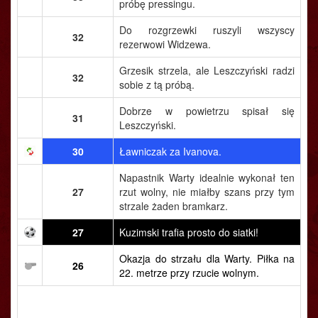
próbę pressingu.
Do rozgrzewki ruszyli wszyscy
32
rezerwowi Widzewa.
Grzesik strzela, ale Leszczyński radzi
32
sobie z tą próbą.
Dobrze w powietrzu spisał się
31
Leszczyński.
30
Ławniczak za Ivanova.
Napastnik Warty idealnie wykonał ten
27
rzut wolny, nie miałby szans przy tym
strzale żaden bramkarz.
27
Kuzimski trafia prosto do siatki!
Okazja do strzału dla Warty. Piłka na
26
22. metrze przy rzucie wolnym.