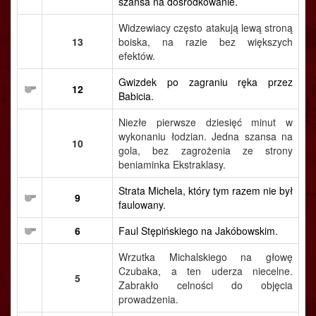
szansa na dośrodkowanie.
Widzewiacy często atakują lewą stroną
13
boiska, na razie bez większych
efektów.
Gwizdek po zagraniu ręka przez
12
Babicia.
Niezłe pierwsze dziesięć minut w
wykonaniu łodzian. Jedna szansa na
10
gola, bez zagrożenia ze strony
beniaminka Ekstraklasy.
Strata Michela, który tym razem nie był
9
faulowany.
6
Faul Stępińskiego na Jakóbowskim.
Wrzutka Michalskiego na głowę
Czubaka, a ten uderza niecelne.
5
Zabrakło celności do objęcia
prowadzenia.