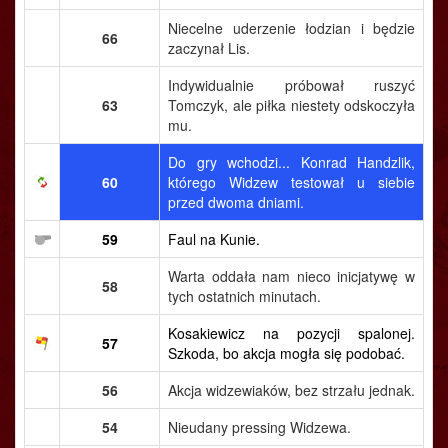
Niecelne uderzenie łodzian i będzie
66
zaczynał Lis.
Indywidualnie próbował ruszyć
63
Tomczyk, ale piłka niestety odskoczyła
mu.
Do gry wchodzi... Konrad Handzlik,
60
którego Widzew testował u siebie
przed dwoma dniami.
59
Faul na Kunie.
Warta oddała nam nieco inicjatywę w
58
tych ostatnich minutach.
Kosakiewicz na pozycji spalonej.
57
Szkoda, bo akcja mogła się podobać.
56
Akcja widzewiaków, bez strzału jednak.
54
Nieudany pressing Widzewa.