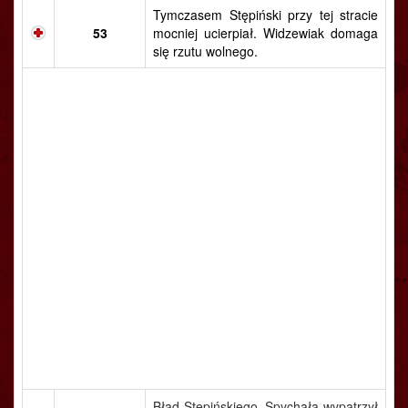
Tymczasem Stępiński przy tej stracie
53
mocniej ucierpiał. Widzewiak domaga
się rzutu wolnego.
Błąd Stępińskiego, Spychała wypatrzył