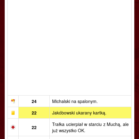
24
Michalski na spalonym.
22
Jakóbowski ukarany kartką.
Trałka ucierpiał w starciu z Muchą, ale
22
już wszystko OK.