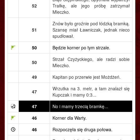
52
Trałkę, ale jego próbę zatrzymał
Mleczko.
Znów było groźnie pod łódzką bramką.
51
Szansę miał Ławniczak, jednak nieco
spudłował.
50
Będzie korner po tym strzale.
Strzał Czyżyckiego, ale radzi sobie
50
Mleczko.
49
Kapitan po przerwie jest Możdżeń.
Wrzutka na 3. metr, a tam znalazł się
47
Kupczak i mamy 0:3...
47
No i mamy trzecią bramkę...
46
Korner dla Warty.
46
Rozpoczęła się druga połowa.