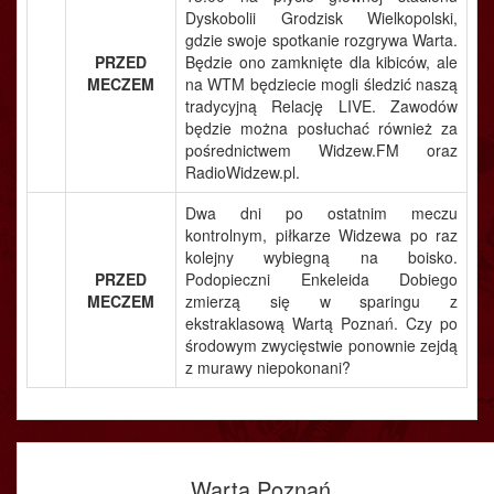
Dyskobolii Grodzisk Wielkopolski,
gdzie swoje spotkanie rozgrywa Warta.
PRZED
Będzie ono zamknięte dla kibiców, ale
MECZEM
na WTM będziecie mogli śledzić naszą
tradycyjną Relację LIVE. Zawodów
będzie można posłuchać również za
pośrednictwem Widzew.FM oraz
RadioWidzew.pl.
Dwa dni po ostatnim meczu
kontrolnym, piłkarze Widzewa po raz
kolejny wybiegną na boisko.
PRZED
Podopieczni Enkeleida Dobiego
MECZEM
zmierzą się w sparingu z
ekstraklasową Wartą Poznań. Czy po
środowym zwycięstwie ponownie zejdą
z murawy niepokonani?
Warta Poznań