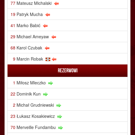
77
Mateusz Michalski
19
Patryk Mucha
41
Marko Babić
29
Michael Ameyaw
68
Karol Czubak
9
Marcin Robak
Rezerwowi
1
Miłosz Mleczko
22
Dominik Kun
2
Michał Grudniewski
23
Łukasz Kosakiewicz
70
Merveille Fundambu