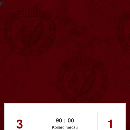
pt>
3
1
90 : 00
Koniec meczu