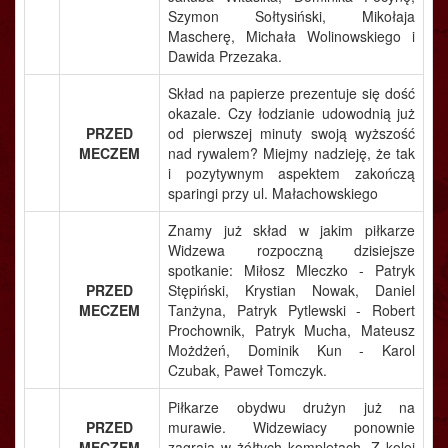
Szymon Sołtysiński, Mikołaja
Mascherę, Michała Wolinowskiego i
Dawida Przezaka.
Skład na papierze prezentuje się dość
okazale. Czy łodzianie udowodnią już
PRZED
od pierwszej minuty swoją wyższość
MECZEM
nad rywalem? Miejmy nadzieję, że tak
i pozytywnym aspektem zakończą
sparingi przy ul. Małachowskiego
Znamy już skład w jakim piłkarze
Widzewa rozpoczną dzisiejsze
spotkanie: Miłosz Mleczko - Patryk
PRZED
Stępiński, Krystian Nowak, Daniel
MECZEM
Tanżyna, Patryk Pytlewski - Robert
Prochownik, Patryk Mucha, Mateusz
Możdżeń, Dominik Kun - Karol
Czubak, Paweł Tomczyk.
Piłkarze obydwu drużyn już na
PRZED
murawie. Widzewiacy ponownie
MECZEM
zagrają w żółtych kompletach. Z kolei