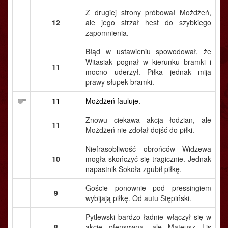
Z drugiej strony próbował Możdżeń,
12
ale jego strzał hest do szybkiego
zapomnienia.
Błąd w ustawieniu spowodował, że
Witasiak pognał w kierunku bramki i
11
mocno uderzył. Piłka jednak mija
prawy słupek bramki.
11
Możdżeń fauluje.
Znowu ciekawa akcja łodzian, ale
11
Możdżeń nie zdołał dojść do piłki.
Niefrasobliwość obrońców Widzewa
10
mogła skończyć się tragicznie. Jednak
napastnik Sokoła zgubił piłkę.
Goście ponownie pod pressingiem
9
wybijają piłkę. Od autu Stępiński.
Pytlewski bardzo ładnie włączył się w
8
akcje ofensywną, ale Mateusz Lis