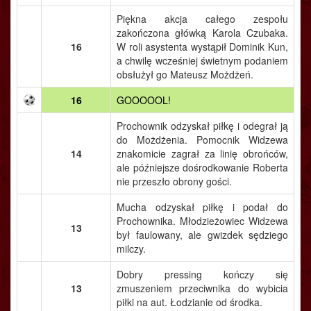
Piękna akcja całego zespołu
zakończona główką Karola Czubaka.
16
W roli asystenta wystąpił Dominik Kun,
a chwilę wcześniej świetnym podaniem
obsłużył go Mateusz Możdżeń.
16
GOOOOOL!
Prochownik odzyskał piłkę i odegrał ją
do Możdżenia. Pomocnik Widzewa
14
znakomicie zagrał za linię obrońców,
ale późniejsze dośrodkowanie Roberta
nie przeszło obrony gości.
Mucha odzyskał piłkę i podał do
Prochownika. Młodzieżowiec Widzewa
13
był faulowany, ale gwizdek sędziego
milczy.
Dobry pressing kończy się
13
zmuszeniem przeciwnika do wybicia
piłki na aut. Łodzianie od środka.