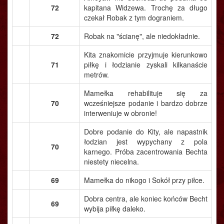
72
kapitana Widzewa. Trochę za długo
czekał Robak z tym dograniem.
72
Robak na "ścianę", ale niedokładnie.
Kita znakomicie przyjmuje kierunkowo
71
piłkę i łodzianie zyskali kilkanaście
metrów.
Mamełka rehabilituje się za
70
wcześniejsze podanie i bardzo dobrze
interweniuje w obronie!
Dobre podanie do Kity, ale napastnik
łodzian jest wypychany z pola
70
karnego. Próba zacentrowania Bechta
niestety niecelna.
69
Mamełka do nikogo i Sokół przy piłce.
Dobra centra, ale koniec końców Becht
69
wybija piłkę daleko.