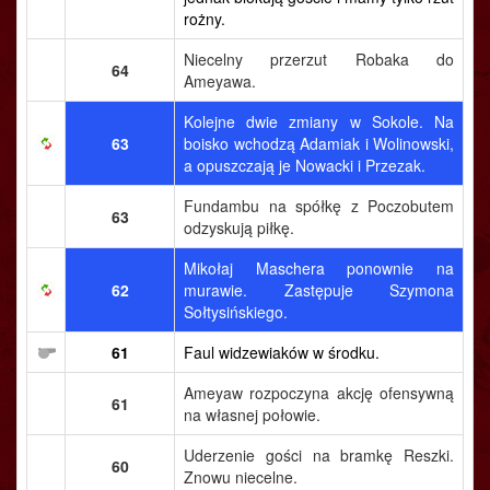
rożny.
Niecelny przerzut Robaka do
64
Ameyawa.
Kolejne dwie zmiany w Sokole. Na
63
boisko wchodzą Adamiak i Wolinowski,
a opuszczają je Nowacki i Przezak.
Fundambu na spółkę z Poczobutem
63
odzyskują piłkę.
Mikołaj Maschera ponownie na
62
murawie. Zastępuje Szymona
Sołtysińskiego.
61
Faul widzewiaków w środku.
Ameyaw rozpoczyna akcję ofensywną
61
na własnej połowie.
Uderzenie gości na bramkę Reszki.
60
Znowu niecelne.