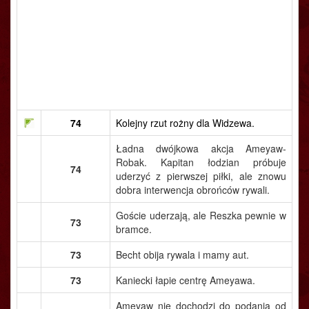
74
Kolejny rzut rożny dla Widzewa.
Ładna dwójkowa akcja Ameyaw-
Robak. Kapitan łodzian próbuje
74
uderzyć z pierwszej piłki, ale znowu
dobra interwencja obrońców rywali.
Goście uderzają, ale Reszka pewnie w
73
bramce.
73
Becht obija rywala i mamy aut.
73
Kaniecki łapie centrę Ameyawa.
Ameyaw nie dochodzi do podania od