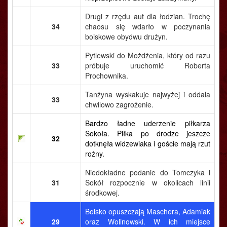
Drugi z rzędu aut dla łodzian. Trochę
34
chaosu się wdarło w poczynania
boiskowe obydwu drużyn.
Pytlewski do Możdżenia, który od razu
33
próbuje uruchomić Roberta
Prochownika.
Tanżyna wyskakuje najwyżej i oddala
33
chwilowo zagrożenie.
Bardzo ładne uderzenie piłkarza
Sokoła. Piłka po drodze jeszcze
32
dotknęła widzewiaka i goście mają rzut
rożny.
Niedokładne podanie do Tomczyka i
31
Sokół rozpocznie w okolicach linii
środkowej.
Boisko opuszczają Maschera, Adamiak
29
oraz Wolinowski. W ich miejsce