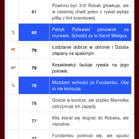
Powinno być 3:0! Robak główkuje, ale
81
w ostatniej chwili jeden z rywali wybija
piłkę z linii bramkowej.
Patryk Pytlewski ponownie na
80
murawie. Schodzi za to Kamil Wielgus.
Łodzianie dobrze w obronie i Dziuba
79
złapany na spalonym.
Kosakiewicz fauluje rywala na jego
79
połowie.
Możdzeń wchodzi za Fundambu. Oby
78
to nie kontuzja.
Goście w kontrze, ale szybko Mamełka
78
zatrzymuje ich zapędy.
Kita starał się dograć do Robaka, ale
77
niecelnie.
Fundambu podnosi się, ale opuści
77