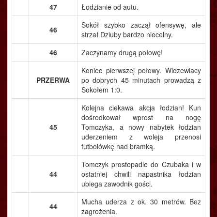
47
Łodzianie od autu.
Sokół szybko zaczął ofensywę, ale
46
strzał Dziuby bardzo niecelny.
46
Zaczynamy drugą połowę!
Koniec pierwszej połowy. Widzewiacy
PRZERWA
po dobrych 45 minutach prowadzą z
Sokołem 1:0.
Kolejna ciekawa akcja łodzian! Kun
dośrodkował wprost na nogę
45
Tomczyka, a nowy nabytek łodzian
uderzeniem z woleja przenosi
futbolówkę nad bramką.
Tomczyk prostopadle do Czubaka i w
44
ostatniej chwili napastnika łodzian
ubiega zawodnik gości.
Mucha uderza z ok. 30 metrów. Bez
44
zagrożenia.