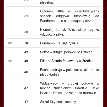
niecelna.
Przemek Kita w ekwilibrystyczny
51
sposób odgrywa futbolówkę do
Fundambu, ale nie oddajemy strzału.
Niemniej jednak Widzewiacy szybko
50
odzyskują piłkę.
50
Fundambu fauluje rywala.
49
Sokół w drugiej połowie bez zmian.
49
Piłkarz Sokoła faulowany w środku.
Becht centruje w pole karne, ale robi to
48
niedokładnie.
Widzewiacy w drugiej połowie w
47
mocno zmienionym składzie. Tylko
Krystian Nowak pozostał na murawie.
47
Strzał Kity zablokowany.