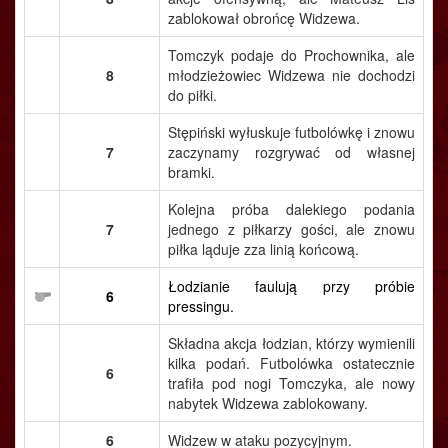
zablokował obrońcę Widzewa.
Tomczyk podaje do Prochownika, ale
8
młodzieżowiec Widzewa nie dochodzi
do piłki.
Stępiński wyłuskuje futbolówkę i znowu
7
zaczynamy rozgrywać od własnej
bramki.
Kolejna próba dalekiego podania
7
jednego z piłkarzy gości, ale znowu
piłka ląduje zza linią końcową.
Łodzianie faulują przy próbie
6
pressingu.
Składna akcja łodzian, którzy wymienili
kilka podań. Futbolówka ostatecznie
6
trafiła pod nogi Tomczyka, ale nowy
nabytek Widzewa zablokowany.
6
Widzew w ataku pozycyjnym.