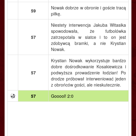
Nowak dobrze w obronie i goście tracą
59
piłkę.
Niestety interwencja Jakuba Witasika
spowodowała, że futbolówka
57
zatrzepotała w siatce i to on jest
zdobywcą bramki, a nie Krystian
Nowak.
Krystian Nowak wykorzystuje bardzo
dobre dośrodkowanie Kosakiewicza i
57
podwyższa prowadzenie łodzian! Po
drodze próbował interweniować jeden
z obrońców gości, ale nieskutecznie.
57
Gooool! 2:0