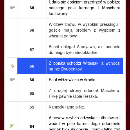
Udało się gościom przedrzeć w pobliże
68
naszego pola karnego i Maschera
faulowany!
Widzew znowu w wysokim pressingu i
68
goście mają problem z wyjściem z
własnej połowy.
Becht obiegał Ameyawa, ale podanie
67
do niego było niedokładne.
Z boiska schodzi Witasiak, a wchodzi
66
na nie Dyubenkov.
66
Faul widzewiaka w środku.
Z drugiej strony uderzał Maschera.
65
Piłkę pewnie łapie Reszka.
65
Kaniecki łapie piłkę.
Ameyaw szybko odzyskał futbolówkę i
wpadł w pole karne. Jego uderzenie
64
jednak blokują goście i mamy tylko rzut