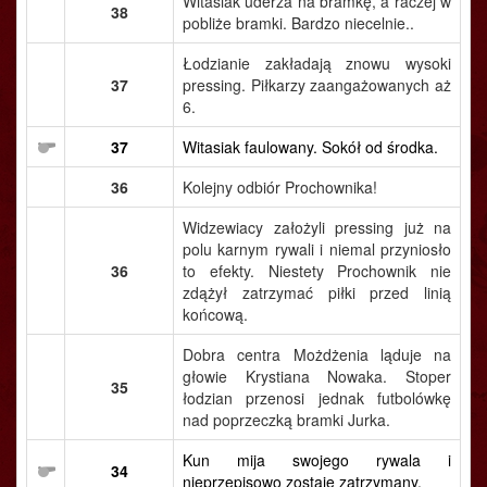
Witasiak uderza na bramkę, a raczej w
38
pobliże bramki. Bardzo niecelnie..
Łodzianie zakładają znowu wysoki
37
pressing. Piłkarzy zaangażowanych aż
6.
37
Witasiak faulowany. Sokół od środka.
36
Kolejny odbiór Prochownika!
Widzewiacy założyli pressing już na
polu karnym rywali i niemal przyniosło
36
to efekty. Niestety Prochownik nie
zdążył zatrzymać piłki przed linią
końcową.
Dobra centra Możdżenia ląduje na
głowie Krystiana Nowaka. Stoper
35
łodzian przenosi jednak futbolówkę
nad poprzeczką bramki Jurka.
Kun mija swojego rywala i
34
nieprzepisowo zostaje zatrzymany.