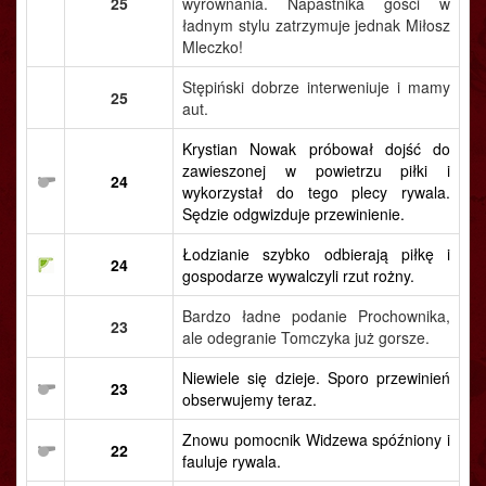
25
wyrównania. Napastnika gości w
ładnym stylu zatrzymuje jednak Miłosz
Mleczko!
Stępiński dobrze interweniuje i mamy
25
aut.
Krystian Nowak próbował dojść do
zawieszonej w powietrzu piłki i
24
wykorzystał do tego plecy rywala.
Sędzie odgwizduje przewinienie.
Łodzianie szybko odbierają piłkę i
24
gospodarze wywalczyli rzut rożny.
Bardzo ładne podanie Prochownika,
23
ale odegranie Tomczyka już gorsze.
Niewiele się dzieje. Sporo przewinień
23
obserwujemy teraz.
Znowu pomocnik Widzewa spóźniony i
22
fauluje rywala.