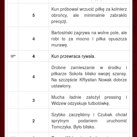
Kun próbował wrzucić piłkę za kołnierz
5
obrońcy, ale minimalnie zabrakło
precyzji.
Bartosiński zagrywa na wolne pole, ale
4
robi to za mocno i piłka opuszcza
murawę.
4
Kun przewraca rywala.
Drobne zamieszanie w środku i
piłkarze Sokoła blisko swojej szansy.
4
Na szczęście KRystian Nowak dobrze
ustawiony.
Mucha ładnie założył pressing i
3
Widzew odzyskuje futbolówkę.
Szybko zaczęliśmy i Czubak chciał
2
sprytnym podaniem uruchomić
Tomczyka. Było blisko.