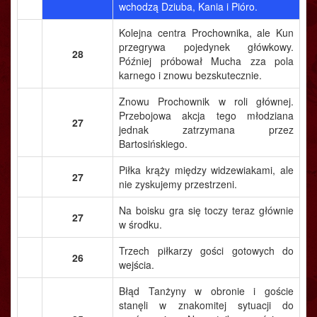
wchodzą Dziuba, Kania i Pióro.
Kolejna centra Prochownika, ale Kun
przegrywa pojedynek główkowy.
28
Później próbował Mucha zza pola
karnego i znowu bezskutecznie.
Znowu Prochownik w roli głównej.
Przebojowa akcja tego młodziana
27
jednak zatrzymana przez
Bartosińskiego.
Piłka krąży między widzewiakami, ale
27
nie zyskujemy przestrzeni.
Na boisku gra się toczy teraz głównie
27
w środku.
Trzech piłkarzy gości gotowych do
26
wejścia.
Błąd Tanżyny w obronie i goście
stanęli w znakomitej sytuacji do