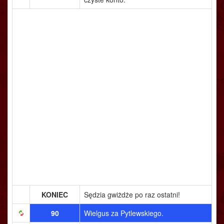
KONIEC
Sędzia gwiżdże po raz ostatni!
90
Wielgus za Pytlewskiego.