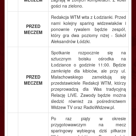
gości na zielono.
Redakcja WTM wita z Łodzianki. Przed
nami kolejny sparing widzewiaków i
PRZED
ponownie rywalem będzie zespół,
MECZEM
który gra dwa poziomy niżej - Sokół
Aleksandrów Łódzki.
Spotkanie rozpocznie się na
sztucznym boisku ośrodka na
Łodziance o godzinie 11:00. Będzie
zamknięte dla kibiców, ale przy ul.
PRZED
Małachowskiego zameldują się
MECZEM
przedstawiciele Redakcji WTM, którzy
przeprowadzą dla Was tradycyjną
Relację LIVE. Zawody będzie można
śledzić również za pośrednictwem
Widzew TV oraz RadioWidzew.pl.
Po raz piąty w okresie
przygotowawczym na mecz
sparingowy wybiegną dziś piłkarze