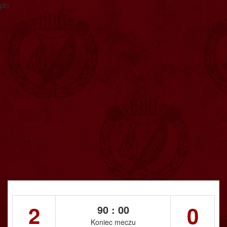
pt>
2
0
90 : 00
Koniec meczu