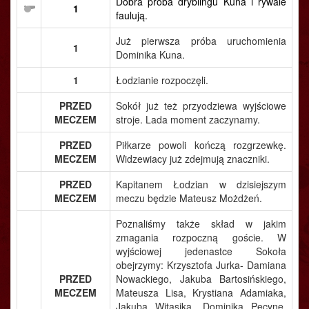
Dobra próba dryblingu Kuna i rywale
1
faulują.
Już pierwsza próba uruchomienia
1
Dominika Kuna.
1
Łodzianie rozpoczęli.
PRZED
Sokół już też przyodziewa wyjściowe
MECZEM
stroje. Lada moment zaczynamy.
PRZED
Piłkarze powoli kończą rozgrzewkę.
MECZEM
Widzewiacy już zdejmują znaczniki.
PRZED
Kapitanem Łodzian w dzisiejszym
MECZEM
meczu będzie Mateusz Możdżeń.
Poznaliśmy także skład w jakim
zmagania rozpoczną goście. W
wyjściowej jedenastce Sokoła
obejrzymy: Krzysztofa Jurka- Damiana
PRZED
Nowackiego, Jakuba Bartosińskiego,
MECZEM
Mateusza Lisa, Krystiana Adamiaka,
Jakuba Witasika, Dominika Pecynę,