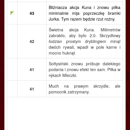
Bliźniacza akcja Kuna i znowu piłka
43
minimalnie mija poprzeczkę bramki
Jurka. Tym razem będzie rzut rożny.
Świetna akcja Kuna. Milimetrów
zabrakło, aby było 2:0. Skrzydłowy
42
łodzian prostym dryblingiem minął
dwóch rywali, wpadł w pole karne i
mocno huknął.
Sołtysiński znowu próbuje dalekiego
41
podania i znowu efekt ten sam. Piłka w
rękach Mleczki.
Much na prawym skrzydle, ale
41
pomocnik zatrzymany.