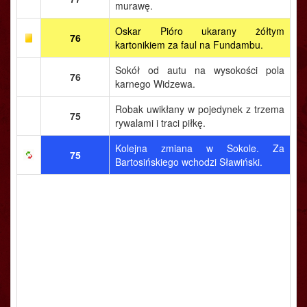
murawę.
Oskar Pióro ukarany żółtym
76
kartonikiem za faul na Fundambu.
Sokół od autu na wysokości pola
76
karnego Widzewa.
Robak uwikłany w pojedynek z trzema
75
rywalami i traci piłkę.
Kolejna zmiana w Sokole. Za
75
Bartosińskiego wchodzi Sławiński.