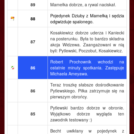
89
Mamełka dobrze, a rywal naciskał.
Pojedynek Dziuby z Mamełką i sędzia
88
odgwizduje spalonego.
Kosakiewicz dobrze uderza i Kaniecki
na posterunku. Była to bardzo składna
87
akcja Widzewa. Zaangażowani w nią
byli: Pytlewski, Poczobut, Kosakiewicz.
Robert Prochownik wchodzi na
86
ostatnie minuty spotkania. Zastępuje
Michaela Ameyawa.
Teraz troszkę słabsze dośrodkowanie
86
Pytlewskiego. Piłka zatrzymuje się na
pierwszym obrońcy.
Pytlewski bardzo dobrze w obronie.
85
Wyjątkowo dobrze wygląda ten
zawodnik testowany :)
Becht uwikłany w pojedynek z