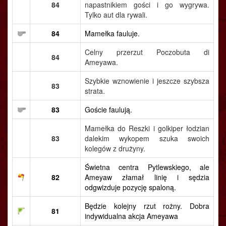
84
napastnikiem gości i go wygrywa.
Tylko aut dla rywali.
84
Mamełka fauluje.
Celny przerzut Poczobuta di
84
Ameyawa.
Szybkie wznowienie i jeszcze szybsza
83
strata.
83
Goście faulują.
Mamełka do Reszki i golkiper łodzian
83
dalekim wykopem szuka swoich
kolegów z drużyny.
Świetna centra Pytlewskiego, ale
82
Ameyaw złamał linię i sędzia
odgwizduje pozycję spaloną.
Będzie kolejny rzut rożny. Dobra
81
indywidualna akcja Ameyawa