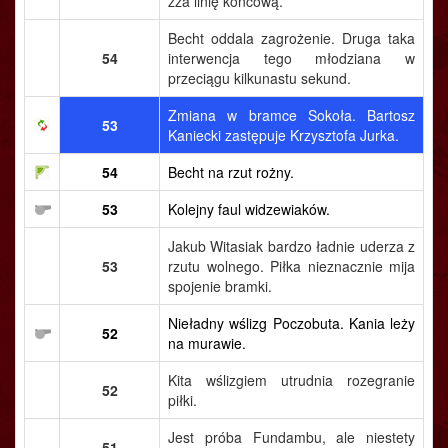
zza linię końcową.
Becht oddala zagrożenie. Druga taka
54
interwencja tego młodziana w
przeciągu kilkunastu sekund.
Zmiana w bramce Sokoła. Bartosz
53
Kaniecki zastępuje Krzysztofa Jurka.
54
Becht na rzut rożny.
53
Kolejny faul widzewiaków.
Jakub Witasiak bardzo ładnie uderza z
53
rzutu wolnego. Piłka nieznacznie mija
spojenie bramki.
Nieładny wślizg Poczobuta. Kania leży
52
na murawie.
Kita wślizgiem utrudnia rozegranie
52
piłki.
Jest próba Fundambu, ale niestety
51