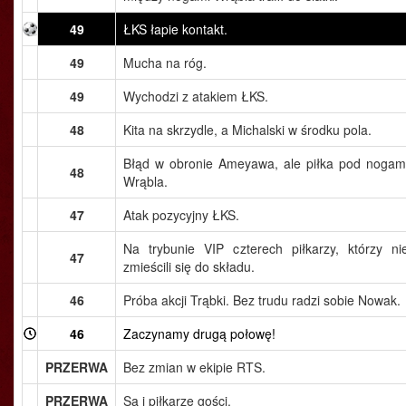
49
ŁKS łapie kontakt.
49
Mucha na róg.
49
Wychodzi z atakiem ŁKS.
48
Kita na skrzydle, a Michalski w środku pola.
Błąd w obronie Ameyawa, ale piłka pod nogam
48
Wrąbla.
47
Atak pozycyjny ŁKS.
Na trybunie VIP czterech piłkarzy, którzy ni
47
zmieścili się do składu.
46
Próba akcji Trąbki. Bez trudu radzi sobie Nowak.
46
Zaczynamy drugą połowę!
PRZERWA
Bez zmian w ekipie RTS.
PRZERWA
Są i piłkarze gości.