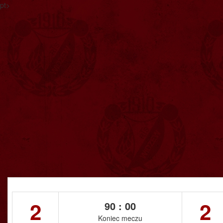
pt>
2
2
90 : 00
Koniec meczu