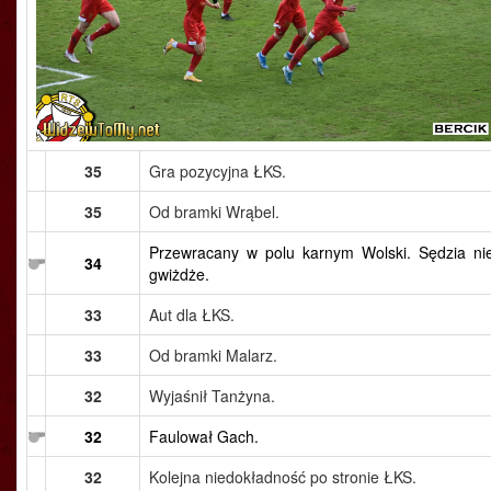
35
Gra pozycyjna ŁKS.
35
Od bramki Wrąbel.
Przewracany w polu karnym Wolski. Sędzia ni
34
gwiżdże.
33
Aut dla ŁKS.
33
Od bramki Malarz.
32
Wyjaśnił Tanżyna.
32
Faulował Gach.
32
Kolejna niedokładność po stronie ŁKS.