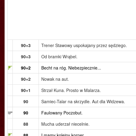
90+3
Trener Stawowy uspokajany przez sędziego.
90+3
Od bramki Wrąbel.
90+2
Becht na róg. Niebezpiecznie...
90+2
Nowak na aut.
90+1
Strzał Kuna. Prosto w Malarza.
90
Samiec-Talar na skrzydle. Aut dla Widzewa.
90
Faulowany Poczobut.
88
Mucha uderzał niecelnie.
88
I mamy kolejny korner.