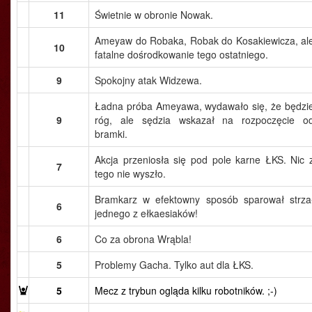
11
Świetnie w obronie Nowak.
Ameyaw do Robaka, Robak do Kosakiewicza, al
10
fatalne dośrodkowanie tego ostatniego.
9
Spokojny atak Widzewa.
Ładna próba Ameyawa, wydawało się, że będzi
9
róg, ale sędzia wskazał na rozpoczęcie o
bramki.
Akcja przeniosła się pod pole karne ŁKS. Nic 
7
tego nie wyszło.
Bramkarz w efektowny sposób sparował strza
6
jednego z ełkaesiaków!
6
Co za obrona Wrąbla!
5
Problemy Gacha. Tylko aut dla ŁKS.
5
Mecz z trybun ogląda kilku robotników. ;-)