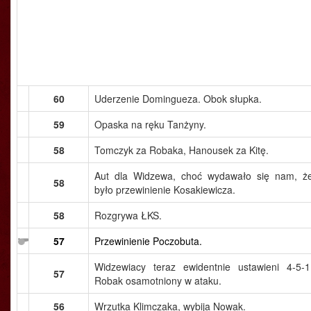
60
Uderzenie Domingueza. Obok słupka.
59
Opaska na ręku Tanżyny.
58
Tomczyk za Robaka, Hanousek za Kitę.
Aut dla Widzewa, choć wydawało się nam, ż
58
było przewinienie Kosakiewicza.
58
Rozgrywa ŁKS.
57
Przewinienie Poczobuta.
Widzewiacy teraz ewidentnie ustawieni 4-5-1
57
Robak osamotniony w ataku.
56
Wrzutka Klimczaka, wybija Nowak.