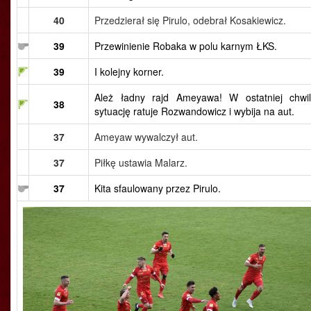
40
Przedzierał się Pirulo, odebrał Kosakiewicz.
39
Przewinienie Robaka w polu karnym ŁKS.
39
I kolejny korner.
Ależ ładny rajd Ameyawa! W ostatniej chwil
38
sytuację ratuje Rozwandowicz i wybija na aut.
37
Ameyaw wywalczył aut.
37
Piłkę ustawia Malarz.
37
Kita sfaulowany przez Pirulo.