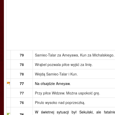
79
Samiec-Talar za Ameyawa, Kun za Michalskiego.
78
Wrąbel pozwala piłce wyjść za linię.
78
Wejdą Samiec-Talar i Kun.
77
Na ofsajdzie Ameyaw.
77
Przy piłce Widzew. Można uspokoić grę.
76
Pirulo wysoko nad poprzeczką.
W świetnej sytuacji był Sekulski, ale fatalni
76