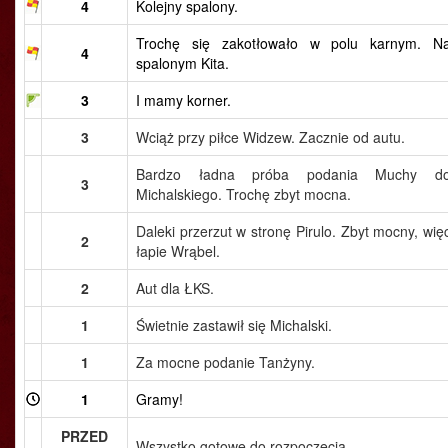
4
Kolejny spalony.
Trochę się zakotłowało w polu karnym. N
4
spalonym Kita.
3
I mamy korner.
3
Wciąż przy piłce Widzew. Zacznie od autu.
Bardzo ładna próba podania Muchy d
3
Michalskiego. Trochę zbyt mocna.
Daleki przerzut w stronę Pirulo. Zbyt mocny, wię
2
łapie Wrąbel.
2
Aut dla ŁKS.
1
Świetnie zastawił się Michalski.
1
Za mocne podanie Tanżyny.
1
Gramy!
PRZED
Wszystko gotowe do rozpoczęcia.