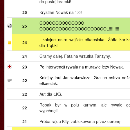
do pustej bramki!
25
Krystian Nowak na 1:0!
GOOOOOOOOOOOOO
25
OOOOOOOOOOOOOOOOOOOOOL!!!!!!!!!
I kolejne ostre wejście ełkaesiaka. Żółta kartk
24
dla Trąbki.
24
Gramy dalej. Fatalna wrzutka Tanżyny.
23
Po interwencji rywala na murawie leży Nowak.
Kolejny faul Janczukowicza. Gra na ostrzu noż
22
ełkaesiak.
22
Aut dla ŁKS.
Robak był w polu karnym, ale rywale g
22
wypchnęli.
21
Próba rajdu Kity, zablokowana przez obronę.