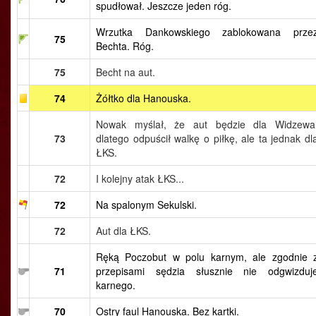
spudłował. Jeszcze jeden róg.
Wrzutka Dankowskiego zablokowana prze
75
Bechta. Róg.
75
Becht na aut.
74
Żółtko dla Hanouska.
Nowak myślał, że aut będzie dla Widzewa
73
dlatego odpuścił walkę o piłkę, ale ta jednak dl
ŁKS.
72
I kolejny atak ŁKS...
72
Na spalonym Sekulski.
72
Aut dla ŁKS.
Ręką Poczobut w polu karnym, ale zgodnie 
71
przepisami sędzia słusznie nie odgwizduj
karnego.
70
Ostry faul Hanouska. Bez kartki.