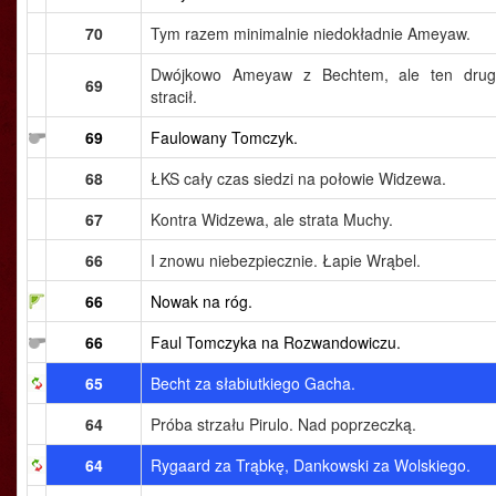
70
Tym razem minimalnie niedokładnie Ameyaw.
Dwójkowo Ameyaw z Bechtem, ale ten drug
69
stracił.
69
Faulowany Tomczyk.
68
ŁKS cały czas siedzi na połowie Widzewa.
67
Kontra Widzewa, ale strata Muchy.
66
I znowu niebezpiecznie. Łapie Wrąbel.
66
Nowak na róg.
66
Faul Tomczyka na Rozwandowiczu.
65
Becht za słabiutkiego Gacha.
64
Próba strzału Pirulo. Nad poprzeczką.
64
Rygaard za Trąbkę, Dankowski za Wolskiego.