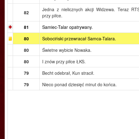
Jedna z nielicznych akcji Widzewa. Teraz RT
82
przy piłce.
81
Samiec-Talar opatrywany.
80
Sobociński przewracał Samca-Talara.
80
Świetne wybicie Nowaka.
80
I znów przy piłce ŁKS.
79
Becht odebrał, Kun stracił.
79
Nieco ponad dziesięć minut do końca.