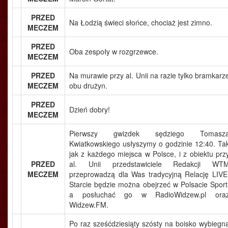
PRZED
Na Łodzią świeci słońce, chociaż jest zimno.
MECZEM
PRZED
Oba zespoły w rozgrzewce.
MECZEM
PRZED
Na murawie przy al. Unii na razie tylko bramkarz
MECZEM
obu drużyn.
PRZED
Dzień dobry!
MECZEM
Pierwszy gwizdek sędziego Tomasz
Kwiatkowskiego usłyszymy o godzinie 12:40. Ta
jak z każdego miejsca w Polsce, i z obiektu prz
PRZED
al. Unii przedstawiciele Redakcji WT
MECZEM
przeprowadzą dla Was tradycyjną Relację LIVE
Starcie będzie można obejrzeć w Polsacie Sport
a posłuchać go w RadioWidzew.pl ora
Widzew.FM.
Po raz sześćdziesiąty szósty na boisko wybiegn