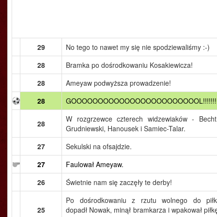
29
No tego to nawet my się nie spodziewaliśmy :-)
28
Bramka po dośrodkowaniu Kosakiewicza!
28
Ameyaw podwyższa prowadzenie!
28
GOOOOOOOOOOOOOOOOOOOOOOOOL!!!!!!!
W rozgrzewce czterech widzewiaków - Becht
28
Grudniewski, Hanousek i Samiec-Talar.
27
Sekulski na ofsajdzie.
27
Faulował Ameyaw.
26
Świetnie nam się zaczęły te derby!
Po dośrodkowaniu z rzutu wolnego do piłk
25
dopadł Nowak, minął bramkarza i wpakował piłk