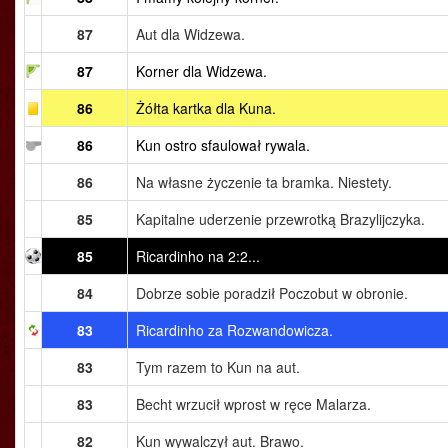
87
Aut dla Widzewa.
87
Korner dla Widzewa.
86
Żółta kartka dla Kuna.
86
Kun ostro sfaulował rywala.
86
Na własne życzenie ta bramka. Niestety.
85
Kapitalne uderzenie przewrotką Brazylijczyka.
85
Ricardinho na 2:2...
84
Dobrze sobie poradził Poczobut w obronie.
83
Ricardinho za Rozwandowicza.
83
Tym razem to Kun na aut.
83
Becht wrzucił wprost w ręce Malarza.
82
Kun wywalczył aut. Brawo.