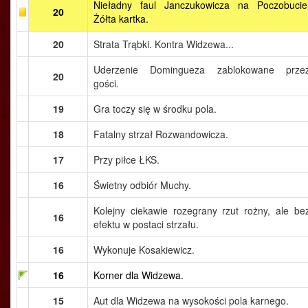
Nieładny faul Janczukowicza na Poczobucie
20
Żółta kartka.
20
Strata Trąbki. Kontra Widzewa...
Uderzenie Domingueza zablokowane prze
20
gości.
19
Gra toczy się w środku pola.
18
Fatalny strzał Rozwandowicza.
17
Przy piłce ŁKS.
16
Świetny odbiór Muchy.
Kolejny ciekawie rozegrany rzut rożny, ale be
16
efektu w postaci strzału.
16
Wykonuje Kosakiewicz.
16
Korner dla Widzewa.
15
Aut dla Widzewa na wysokości pola karnego.