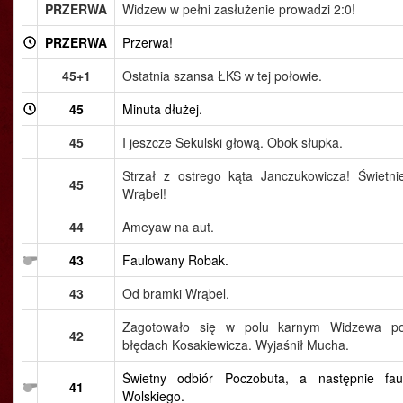
PRZERWA
Widzew w pełni zasłużenie prowadzi 2:0!
PRZERWA
Przerwa!
45+1
Ostatnia szansa ŁKS w tej połowie.
45
Minuta dłużej.
45
I jeszcze Sekulski głową. Obok słupka.
Strzał z ostrego kąta Janczukowicza! Świetni
45
Wrąbel!
44
Ameyaw na aut.
43
Faulowany Robak.
43
Od bramki Wrąbel.
Zagotowało się w polu karnym Widzewa p
42
błędach Kosakiewicza. Wyjaśnił Mucha.
Świetny odbiór Poczobuta, a następnie fau
41
Wolskiego.