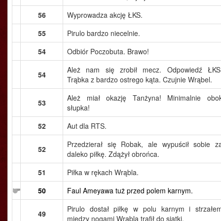
56
Wyprowadza akcję ŁKS.
55
Pirulo bardzo niecelnie.
54
Odbiór Poczobuta. Brawo!
Ależ nam się zrobił mecz. Odpowiedź ŁKS
54
Trąbka z bardzo ostrego kąta. Czujnie Wrąbel.
Ależ miał okazję Tanżyna! Minimalnie obo
53
słupka!
52
Aut dla RTS.
Przedzierał się Robak, ale wypuścił sobie z
52
daleko piłkę. Zdążył obrońca.
51
Piłka w rękach Wrąbla.
50
Faul Ameyawa tuż przed polem karnym.
Pirulo dostał piłkę w polu karnym i strzałe
49
między nogami Wrąbla trafił do siatki.