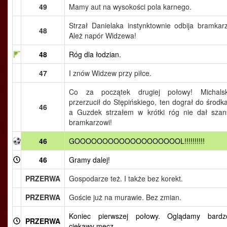
49
Mamy aut na wysokości pola karnego.
Strzał Danielaka instynktownie odbija bramkarz
48
Ależ napór Widzewa!
48
Róg dla łodzian.
47
I znów Widzew przy piłce.
Co za początek drugiej połowy! Michalsk
przerzucił do Stępińskiego, ten dograł do środka
46
a Guzdek strzałem w krótki róg nie dał szan
bramkarzowi!
46
GOOOOOOOOOOOOOOOOOOOL!!!!!!!!!!
46
Gramy dalej!
PRZERWA
Gospodarze też. I także bez korekt.
PRZERWA
Goście już na murawie. Bez zmian.
Koniec pierwszej połowy. Oglądamy bardz
PRZERWA
ciekawy mecz.