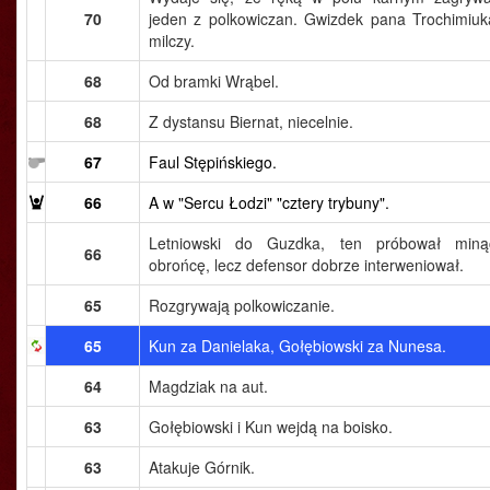
70
jeden z polkowiczan. Gwizdek pana Trochimiuk
milczy.
68
Od bramki Wrąbel.
68
Z dystansu Biernat, niecelnie.
67
Faul Stępińskiego.
66
A w "Sercu Łodzi" "cztery trybuny".
Letniowski do Guzdka, ten próbował miną
66
obrońcę, lecz defensor dobrze interweniował.
65
Rozgrywają polkowiczanie.
65
Kun za Danielaka, Gołębiowski za Nunesa.
64
Magdziak na aut.
63
Gołębiowski i Kun wejdą na boisko.
63
Atakuje Górnik.