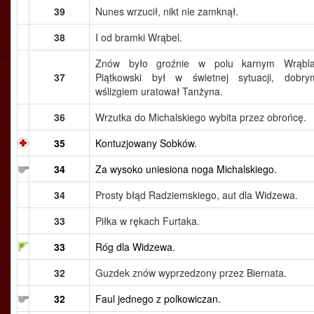
39
Nunes wrzucił, nikt nie zamknął.
38
I od bramki Wrąbel.
Znów było groźnie w polu karnym Wrąbla
37
Piątkowski był w świetnej sytuacji, dobry
wślizgiem uratował Tanżyna.
36
Wrzutka do Michalskiego wybita przez obrońcę.
35
Kontuzjowany Sobków.
34
Za wysoko uniesiona noga Michalskiego.
34
Prosty błąd Radziemskiego, aut dla Widzewa.
33
Piłka w rękach Furtaka.
33
Róg dla Widzewa.
32
Guzdek znów wyprzedzony przez Biernata.
32
Faul jednego z polkowiczan.