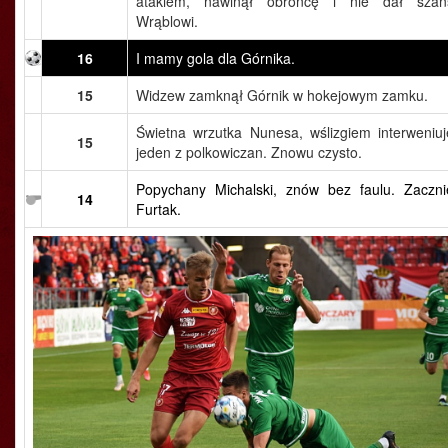
atakiem, nawinął obrońcę i nie dał szan
Wrąblowi.
16
I mamy gola dla Górnika.
15
Widzew zamknął Górnik w hokejowym zamku.
Świetna wrzutka Nunesa, wślizgiem interweniuj
15
jeden z polkowiczan. Znowu czysto.
Popychany Michalski, znów bez faulu. Zaczni
14
Furtak.