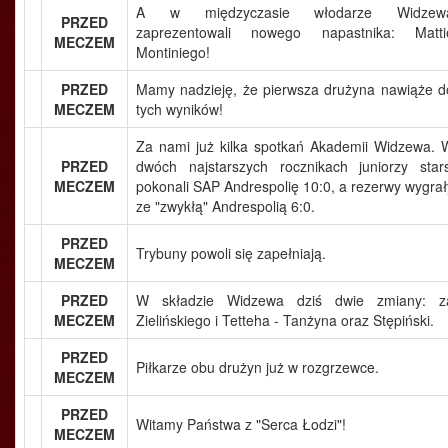
A w międzyczasie włodarze Widzew
PRZED
zaprezentowali nowego napastnika: Matti
MECZEM
Montiniego!
PRZED
Mamy nadzieję, że pierwsza drużyna nawiąże d
MECZEM
tych wyników!
Za nami już kilka spotkań Akademii Widzewa. 
PRZED
dwóch najstarszych rocznikach juniorzy stars
MECZEM
pokonali SAP Andrespolię 10:0, a rezerwy wygrał
ze "zwykłą" Andrespolią 6:0.
PRZED
Trybuny powoli się zapełniają.
MECZEM
PRZED
W składzie Widzewa dziś dwie zmiany: z
MECZEM
Zielińskiego i Tetteha - Tanżyna oraz Stępiński.
PRZED
Piłkarze obu drużyn już w rozgrzewce.
MECZEM
PRZED
Witamy Państwa z "Serca Łodzi"!
MECZEM