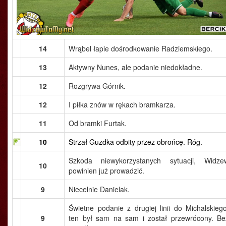
14
Wrąbel łapie dośrodkowanie Radziemskiego.
13
Aktywny Nunes, ale podanie niedokładne.
12
Rozgrywa Górnik.
12
I piłka znów w rękach bramkarza.
11
Od bramki Furtak.
10
Strzał Guzdka odbity przez obrońcę. Róg.
Szkoda niewykorzystanych sytuacji, Widze
10
powinien już prowadzić.
9
Niecelnie Danielak.
Świetne podanie z drugiej linii do Michalskiego
9
ten był sam na sam i został przewrócony. Be