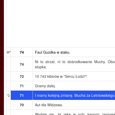
74
Faul Guzdka w ataku.
Ni to strzał, ni to dośrodkowanie Muchy. Obo
74
słupka.
72
15 743 kibiców w "Sercu Łodzi"!
71
Gramy dalej.
71
I mamy kolejną zmianę. Mucha za Letniowskiego
70
Aut dla Widzewa.
Wydaje się, że ręką w polu karnym zagrywa