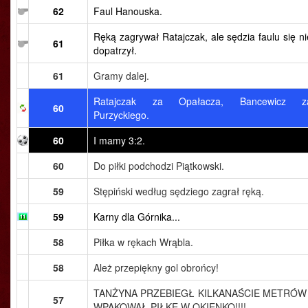
62
Faul Hanouska.
Ręką zagrywał Ratajczak, ale sędzia faulu się ni
61
dopatrzył.
61
Gramy dalej.
Ratajczak za Opałacza, Bancewicz z
60
Purzyckiego.
60
I mamy 3:2.
60
Do piłki podchodzi Piątkowski.
59
Stępiński według sędziego zagrał ręką.
59
Karny dla Górnika...
58
Piłka w rękach Wrąbla.
58
Ależ przepiękny gol obrońcy!
TANŻYNA PRZEBIEGŁ KILKANAŚCIE METRÓW 
57
WPAKOWAŁ PIŁKĘ W OKIENKO!!!!