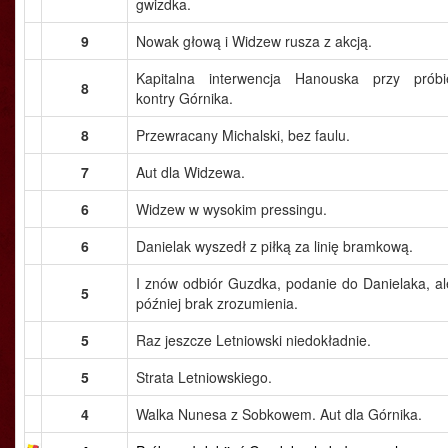
gwizdka.
9
Nowak głową i Widzew rusza z akcją.
Kapitalna interwencja Hanouska przy próbi
8
kontry Górnika.
8
Przewracany Michalski, bez faulu.
7
Aut dla Widzewa.
6
Widzew w wysokim pressingu.
6
Danielak wyszedł z piłką za linię bramkową.
I znów odbiór Guzdka, podanie do Danielaka, al
5
później brak zrozumienia.
5
Raz jeszcze Letniowski niedokładnie.
5
Strata Letniowskiego.
4
Walka Nunesa z Sobkowem. Aut dla Górnika.