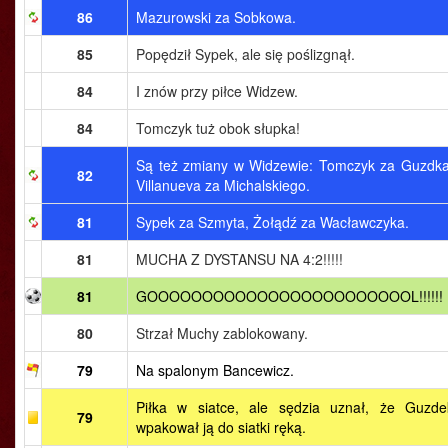
86
Mazurowski za Sobkowa.
85
Popędził Sypek, ale się poślizgnął.
84
I znów przy piłce Widzew.
84
Tomczyk tuż obok słupka!
Są też zmiany w Widzewie: Tomczyk za Guzdka
82
Villanueva za Michalskiego.
81
Sypek za Szmyta, Żołądź za Wacławczyka.
81
MUCHA Z DYSTANSU NA 4:2!!!!!
81
GOOOOOOOOOOOOOOOOOOOOOOOOL!!!!!!
80
Strzał Muchy zablokowany.
79
Na spalonym Bancewicz.
Piłka w siatce, ale sędzia uznał, że Guzde
79
wpakował ją do siatki ręką.