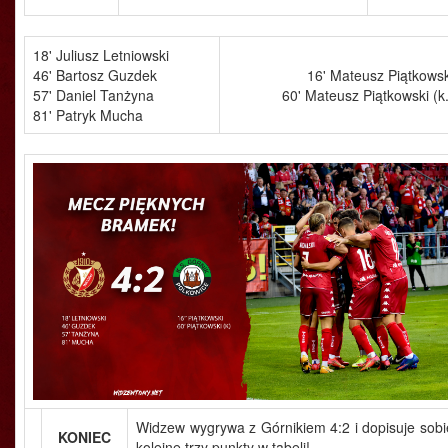
18' Juliusz Letniowski
46' Bartosz Guzdek
16' Mateusz Piątkowsk
57' Daniel Tanżyna
60' Mateusz Piątkowski (k.
81' Patryk Mucha
Widzew wygrywa z Górnikiem 4:2 i dopisuje sobi
KONIEC
kolejne trzy punkty w tabeli!