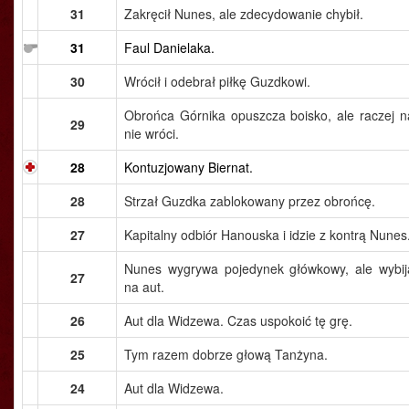
31
Zakręcił Nunes, ale zdecydowanie chybił.
31
Faul Danielaka.
30
Wrócił i odebrał piłkę Guzdkowi.
Obrońca Górnika opuszcza boisko, ale raczej n
29
nie wróci.
28
Kontuzjowany Biernat.
28
Strzał Guzdka zablokowany przez obrońcę.
27
Kapitalny odbiór Hanouska i idzie z kontrą Nunes
Nunes wygrywa pojedynek główkowy, ale wybij
27
na aut.
26
Aut dla Widzewa. Czas uspokoić tę grę.
25
Tym razem dobrze głową Tanżyna.
24
Aut dla Widzewa.