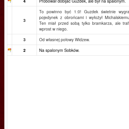
4
Próbował dobijać Guzdek, ale był na spalonym.
To powinno być 1:0! Guzdek świetnie wygra
pojedynek z obrońcami i wyłożył Michalskiemu
3
Ten miał przed sobą tylko bramkarza, ale trafi
wprost w niego.
3
Od własnej połowy Widzew.
2
Na spalonym Sobków.