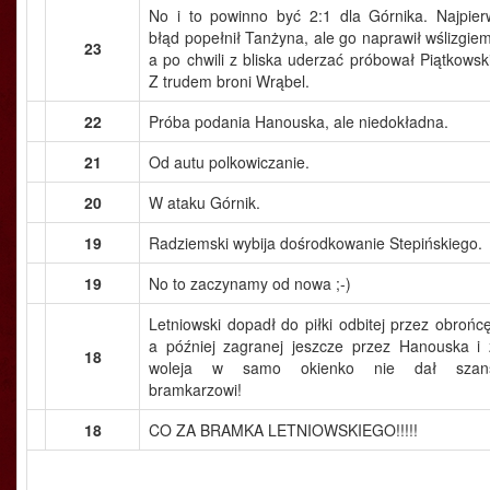
No i to powinno być 2:1 dla Górnika. Najpier
błąd popełnił Tanżyna, ale go naprawił wślizgiem
23
a po chwili z bliska uderzać próbował Piątkowski
Z trudem broni Wrąbel.
22
Próba podania Hanouska, ale niedokładna.
21
Od autu polkowiczanie.
20
W ataku Górnik.
19
Radziemski wybija dośrodkowanie Stepińskiego.
19
No to zaczynamy od nowa ;-)
Letniowski dopadł do piłki odbitej przez obrońcę
a później zagranej jeszcze przez Hanouska i 
18
woleja w samo okienko nie dał szan
bramkarzowi!
18
CO ZA BRAMKA LETNIOWSKIEGO!!!!!