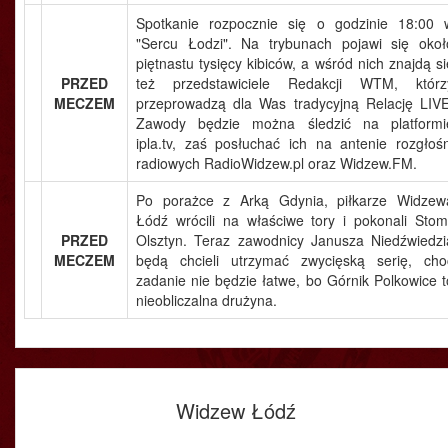
Spotkanie rozpocznie się o godzinie 18:00 
"Sercu Łodzi". Na trybunach pojawi się okoł
piętnastu tysięcy kibiców, a wśród nich znajdą si
PRZED
też przedstawiciele Redakcji WTM, którz
MECZEM
przeprowadzą dla Was tradycyjną Relację LIVE
Zawody będzie można śledzić na platformi
ipla.tv, zaś posłuchać ich na antenie rozgłośn
radiowych RadioWidzew.pl oraz Widzew.FM.
Po porażce z Arką Gdynia, piłkarze Widzew
Łódź wrócili na właściwe tory i pokonali Stomi
PRZED
Olsztyn. Teraz zawodnicy Janusza Niedźwiedzi
MECZEM
będą chcieli utrzymać zwycięską serię, cho
zadanie nie będzie łatwe, bo Górnik Polkowice t
nieobliczalna drużyna.
Widzew Łódź