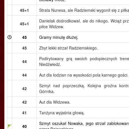
45+1
Strata Nunesa, ale Radziemski wygonił się z piłką
Danielak dośrodkował, ale do nikogo. Wciąż prz
45+1
piłce Widzew.
45
Gramy minutę dłużej.
45
Zbyt lekki strzał Radziemskiego.
Podirytowany grą swoich podopiecznych trene
44
Niedźwiedź.
44
Aut dla łodzian na wysokości pola karnego gości.
Szmyt nad poprzeczką. Kolejna groźna kontr
42
Górnika.
42
Aut dla Widzewa.
41
Tanżyna wyjaśnia głową.
Szmyt oszukał Nowaka, jego strzał zablokowan
40