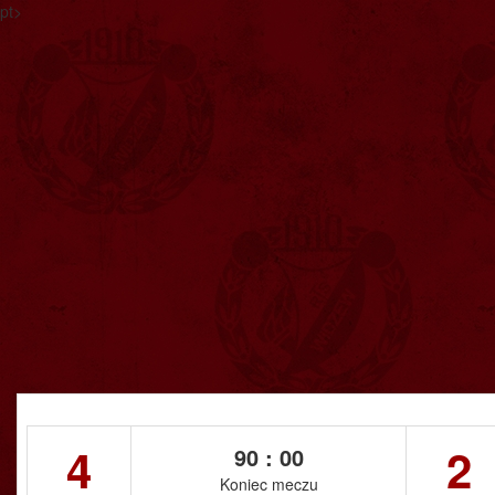
pt>
4
2
90 : 00
Koniec meczu