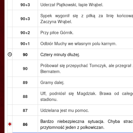
90+3
Uderzał Piątkowski, łapie Wrąbel.
Sypek wygonił się z piłką za linię końcową
90+3
Zaczyna Wrąbel.
90+2
Przy piłce Górnik.
90+1
Odbiór Muchy we własnym polu karnym.
90
Cztery minuty dłużej.
Próbował się przepychać Tomczyk, ale przegrał 
90
Biernatem.
89
Gramy dalej.
Uff, podniósł się Magdziak. Brawa od całeg
88
stadionu.
87
Udzielana jest mu pomoc.
Bardzo niebezpieczna sytuacja. Chyba straci
86
przytomność jeden z polkowiczan.