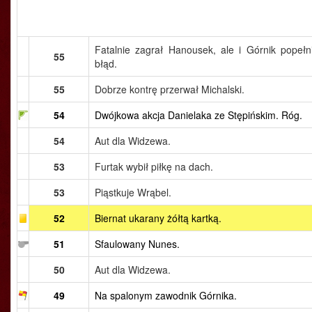
Fatalnie zagrał Hanousek, ale i Górnik popełni
55
błąd.
55
Dobrze kontrę przerwał Michalski.
54
Dwójkowa akcja Danielaka ze Stępińskim. Róg.
54
Aut dla Widzewa.
53
Furtak wybił piłkę na dach.
53
Piąstkuje Wrąbel.
52
Biernat ukarany żółtą kartką.
51
Sfaulowany Nunes.
50
Aut dla Widzewa.
49
Na spalonym zawodnik Górnika.