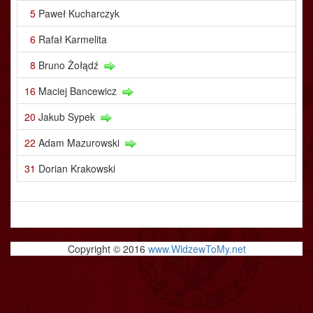
5
Paweł Kucharczyk
6
Rafał Karmelita
8
Bruno Żołądź
16
Maciej Bancewicz
20
Jakub Sypek
22
Adam Mazurowski
31
Dorian Krakowski
Copyright © 2016
www.WidzewToMy.net