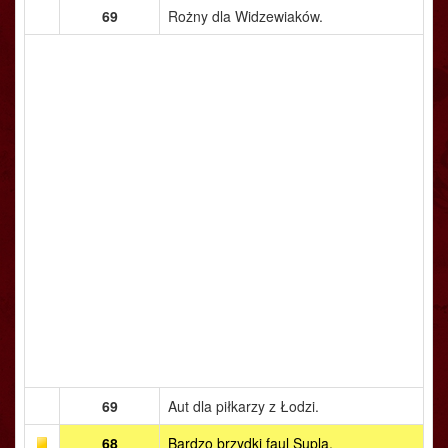
69
Rożny dla Widzewiaków.
69
Aut dla piłkarzy z Łodzi.
68
Bardzo brzydki faul Supla.