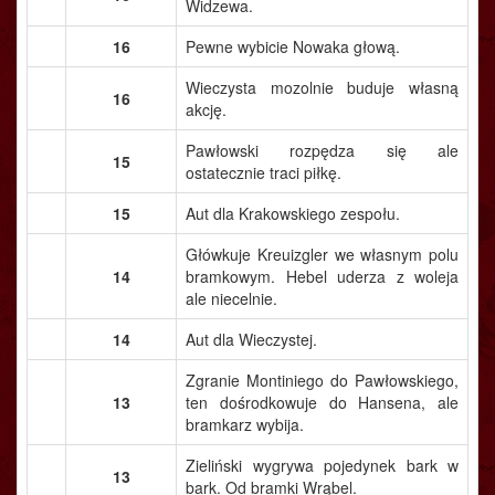
Widzewa.
16
Pewne wybicie Nowaka głową.
Wieczysta mozolnie buduje własną
16
akcję.
Pawłowski rozpędza się ale
15
ostatecznie traci piłkę.
15
Aut dla Krakowskiego zespołu.
Główkuje Kreuizgler we własnym polu
14
bramkowym. Hebel uderza z woleja
ale niecelnie.
14
Aut dla Wieczystej.
Zgranie Montiniego do Pawłowskiego,
13
ten dośrodkowuje do Hansena, ale
bramkarz wybija.
Zieliński wygrywa pojedynek bark w
13
bark. Od bramki Wrąbel.