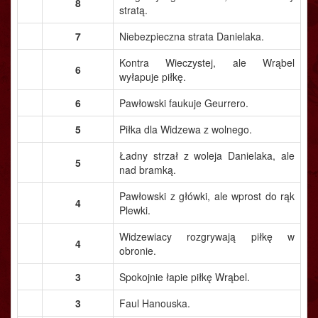
8
stratą.
7
Niebezpieczna strata Danielaka.
Kontra Wieczystej, ale Wrąbel
6
wyłapuje piłkę.
6
Pawłowski faukuje Geurrero.
5
Piłka dla Widzewa z wolnego.
Ładny strzał z woleja Danielaka, ale
5
nad bramką.
Pawłowski z główki, ale wprost do rąk
4
Plewki.
Widzewiacy rozgrywają piłkę w
4
obronie.
3
Spokojnie łapie piłkę Wrąbel.
3
Faul Hanouska.