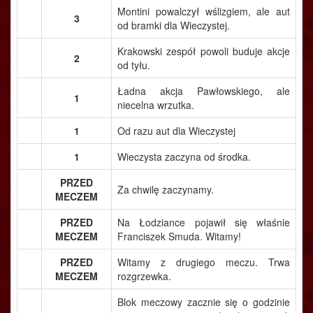
Montini powalczył wślizgiem, ale aut
3
od bramki dla Wieczystej.
Krakowski zespół powoli buduje akcje
2
od tyłu.
Ładna akcja Pawłowskiego, ale
1
niecelna wrzutka.
1
Od razu aut dla Wieczystej
1
Wieczysta zaczyna od środka.
PRZED
Za chwilę zaczynamy.
MECZEM
PRZED
Na Łodziance pojawił się właśnie
MECZEM
Franciszek Smuda. Witamy!
PRZED
Witamy z drugiego meczu. Trwa
MECZEM
rozgrzewka.
Blok meczowy zacznie się o godzinie