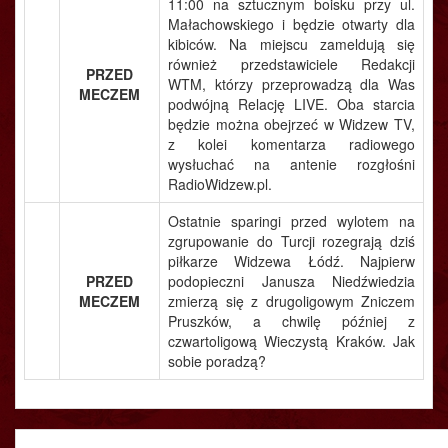
11:00 na sztucznym boisku przy ul.
Małachowskiego i będzie otwarty dla
kibiców. Na miejscu zameldują się
również przedstawiciele Redakcji
PRZED
WTM, którzy przeprowadzą dla Was
MECZEM
podwójną Relację LIVE. Oba starcia
będzie można obejrzeć w Widzew TV,
z kolei komentarza radiowego
wysłuchać na antenie rozgłośni
RadioWidzew.pl.
Ostatnie sparingi przed wylotem na
zgrupowanie do Turcji rozegrają dziś
piłkarze Widzewa Łódź. Najpierw
PRZED
podopieczni Janusza Niedźwiedzia
MECZEM
zmierzą się z drugoligowym Zniczem
Pruszków, a chwilę później z
czwartoligową Wieczystą Kraków. Jak
sobie poradzą?