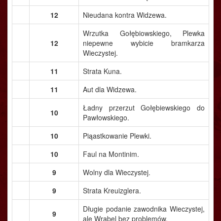
12
Nieudana kontra Widzewa.
Wrzutka Gołębiowskiego, Plewka
12
niepewne wybicie bramkarza
Wieczystej.
11
Strata Kuna.
11
Aut dla Widzewa.
Ładny przerzut Gołębiewskiego do
10
Pawłowskiego.
10
Piąastkowanie Plewki.
10
Faul na Montinim.
9
Wolny dla Wieczystej.
9
Strata Kreuizglera.
Długie podanie zawodnika Wieczystej,
9
ale Wrąbel bez problemów.