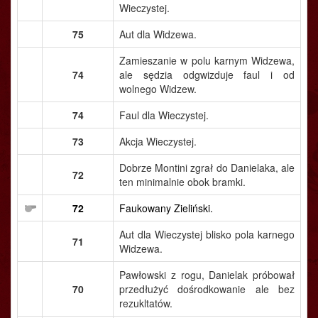
Wieczystej.
75
Aut dla Widzewa.
Zamieszanie w polu karnym Widzewa,
74
ale sędzia odgwizduje faul i od
wolnego Widzew.
74
Faul dla Wieczystej.
73
Akcja Wieczystej.
Dobrze Montini zgrał do Danielaka, ale
72
ten minimalnie obok bramki.
72
Faukowany Zieliński.
Aut dla Wieczystej blisko pola karnego
71
Widzewa.
Pawłowski z rogu, Danielak próbował
70
przedłużyć dośrodkowanie ale bez
rezukltatów.