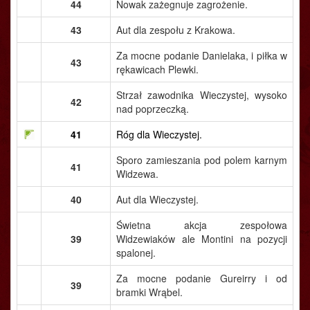
44
Nowak zażegnuje zagrożenie.
43
Aut dla zespołu z Krakowa.
Za mocne podanie Danielaka, i piłka w
43
rękawicach Plewki.
Strzał zawodnika Wieczystej, wysoko
42
nad poprzeczką.
41
Róg dla Wieczystej.
Sporo zamieszania pod polem karnym
41
Widzewa.
40
Aut dla Wieczystej.
Świetna akcja zespołowa
39
Widzewiaków ale Montini na pozycji
spalonej.
Za mocne podanie Gureirry i od
39
bramki Wrąbel.