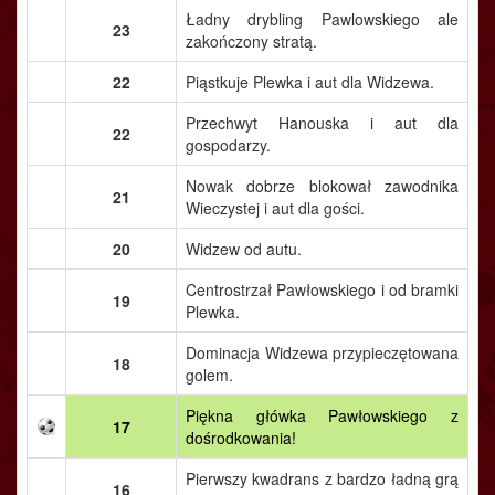
Ładny drybling Pawlowskiego ale
23
zakończony stratą.
22
Piąstkuje Plewka i aut dla Widzewa.
Przechwyt Hanouska i aut dla
22
gospodarzy.
Nowak dobrze blokował zawodnika
21
Wieczystej i aut dla gości.
20
Widzew od autu.
Centrostrzał Pawłowskiego i od bramki
19
Plewka.
Dominacja Widzewa przypieczętowana
18
golem.
Piękna główka Pawłowskiego z
17
dośrodkowania!
Pierwszy kwadrans z bardzo ładną grą
16