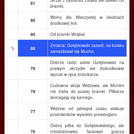
Strzał z dystansu Lisaka ale daleko od
81
bramki.
Wolny dla Wieczystej w okolicach
80
środkowej linii.
80
Od bramki Wrąbel.
Zmiana: Gołębiowski zszedł, na boisku
80
zameldował się Mucha.
Dobrze radzi sobie Gołębiowski na
78
prawym skrzydle ale dośrodkował
wprost w ręce bramkarza.
Cudowna akcja Widzewa, ale Montini
78
nie trafia do pustej bramki. Piłkarze
domagają się karnego.
Widzew od jakiegoś czasu atakuje
77
przeciwników wysokim pressingiem.
Dobra piłka do Gołębiowskiego, ale
76
młodzieżowiec faulował gracza