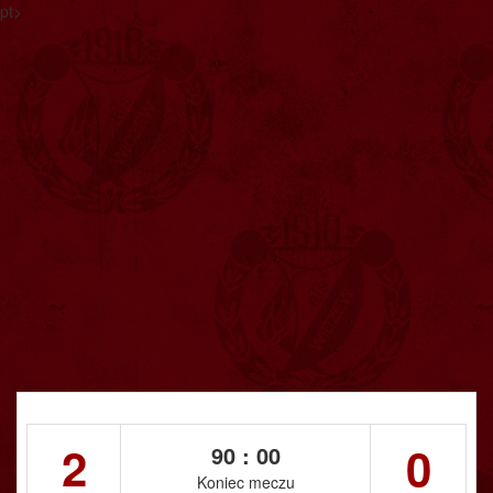
pt>
2
0
90 : 00
Koniec meczu