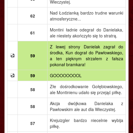
Wieczystej.
Nad Łodzianką bardzo trudne warunki
62
atmosferyczne...
Montini ładnie odegrał do Danielaka,
61
ale niestety akończyło się to stratrą.
Z lewej strony Danielak zagrał do
środka, Kun dograł do Pawłowskiego,
59
a ten pięknym strzałem z fałsza
pokonał bramkara!
59
GOOOOOOOOL
Złe dośrodkowanie Gołębiowskiego,
58
ale Montinienu udało się przejąć piłkę.
Akcja dwójkowa Danielaka z
58
Pawłowskim ale aut dla Wieczystej.
Krejuizgler bardzo niecelnie wybija
57
piłkę.