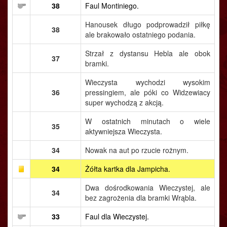
38
Faul Montiniego.
Hanousek długo podprowadził piłkę
38
ale brakowało ostatniego podania.
Strzał z dystansu Hebla ale obok
37
bramki.
Wieczysta wychodzi wysokim
36
pressingiem, ale póki co Widzewiacy
super wychodzą z akcją.
W ostatnich minutach o wiele
35
aktywniejsza Wieczysta.
34
Nowak na aut po rzucie rożnym.
34
Żółta kartka dla Jampicha.
Dwa dośrodkowania Wieczystej, ale
34
bez zagrożenia dla bramki Wrąbla.
33
Faul dla Wieczystej.