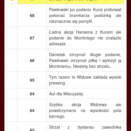
Pawłowski po podaniu Kuna próbował
68
pokonać bramkarza podcinką ale
nieznacznie się pomylił.
Ładna akcja Hansena z Kunem ale
67
podanie do Montiniego nie znalazło
adresata.
Danielak otrzymał długie podanie,
66
Pawłowski otrzymał piłkę i wyłożył ją
Montiniemu. Niestety bez strzału.
Tym razem to Widzew zakłada wysoki
65
pressing.
64
Aut dla Wieczystej.
Szybka akcja Widzewa ale
64
powstrzymana na wysokości pola
karnego.
Strzał z dystansu zawodnika
63