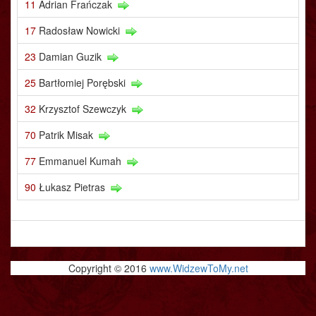
11
Adrian Frańczak
17
Radosław Nowicki
23
Damian Guzik
25
Bartłomiej Porębski
32
Krzysztof Szewczyk
70
Patrik Misak
77
Emmanuel Kumah
90
Łukasz Pietras
Copyright © 2016
www.WidzewToMy.net