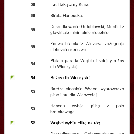
56
Faul taktyczny Kuna.
56
Strata Hanouska.
Dośrodkowanie Gołębiowski, Montini z
55
główki ale minimalnie niecelnie.
Znowu bramkarz Widzewa zażegnuje
55
niebezpieczeństwo.
Piękna parada Wrąbla i kolejny rożny
54
dla Wieczystej.
54
Rożny dla Wieczystej.
Bardzo niecelnie Wrąbel wyprowadza
53
piłkę i aut dla Wieczystej.
Hansen wybija piłkę z pola
53
bramkowego.
52
Wrąbel wybija piłkę na róg.
Dośrodkowanie Gołębiowskiego do