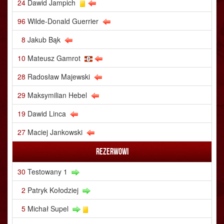
24
Dawid Jampich
96
Wilde-Donald Guerrier
8
Jakub Bąk
10
Mateusz Gamrot
28
Radosław Majewski
29
Maksymilian Hebel
19
Dawid Linca
27
Maciej Jankowski
Rezerwowi
30
Testowany 1
2
Patryk Kołodziej
5
Michał Supel