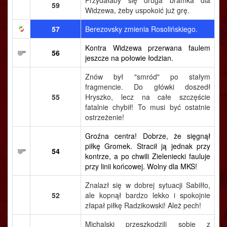
Przydałaby się druga bramka dla
59
Widzewa, żeby uspokoić już grę.
57
Berezovsky zmienia Rosolińskiego.
Kontra Widzewa przerwana faulem
56
jeszcze na połowie łodzian.
Znów był "smród" po stałym
fragmencie. Do główki doszedł
55
Hryszko, lecz na całe szczęście
fatalnie chybił! To musi być ostatnie
ostrzeżenie!
Groźna centra! Dobrze, że sięgnął
piłkę Gromek. Stracił ją jednak przy
54
kontrze, a po chwili Zieleniecki fauluje
przy linii końcowej. Wolny dla MKS!
Znalazł się w dobrej sytuacji Sabiłło,
52
ale kopnął bardzo lekko i spokojnie
złapał piłkę Radzikowski! Ależ pech!
Michalski przeszkodzili sobie z