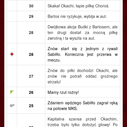
30
Skakał Okachi, łapie piłkę Choroś.
29
Bartos nie ryzykuje, wybija w aut.
Dwójkowa akcja Budki z Bartosem, ale
28
ten drugi dostał za mocną piłkę
zwrotną i ta wyszła na aut.
Znów starł się z jednym z rywali
28
Sabiłło. Konieczna jest przerwa w
meczu.
Znów do piłki dochodzi Okachi, ale
27
znów nie potrafi oddać groźnego
strzału!
26
Mamy rzut rożny!
Zdaniem sędziego Sabiłło zagrał ręką
25
na połowie MKS.
Kapitalna szansa przed Okachim,
trzeba było tylko dołożyć głowę! Po