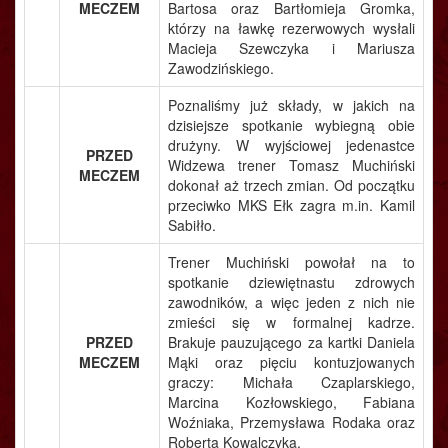
MECZEM
Bartosa oraz Bartłomieja Gromka,
którzy na ławkę rezerwowych wysłali
Macieja Szewczyka i Mariusza
Zawodzińskiego.
Poznaliśmy już składy, w jakich na
dzisiejsze spotkanie wybiegną obie
drużyny. W wyjściowej jedenastce
PRZED
Widzewa trener Tomasz Muchiński
MECZEM
dokonał aż trzech zmian. Od początku
przeciwko MKS Ełk zagra m.in. Kamil
Sabiłło.
Trener Muchiński powołał na to
spotkanie dziewiętnastu zdrowych
zawodników, a więc jeden z nich nie
zmieści się w formalnej kadrze.
PRZED
Brakuje pauzującego za kartki Daniela
MECZEM
Mąki oraz pięciu kontuzjowanych
graczy: Michała Czaplarskiego,
Marcina Kozłowskiego, Fabiana
Woźniaka, Przemysława Rodaka oraz
Roberta Kowalczyka.