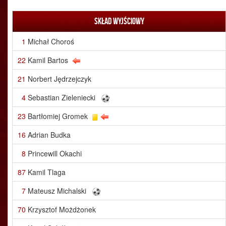
Skład wyjściowy
1
Michał Choroś
22
Kamil Bartos
21
Norbert Jędrzejczyk
4
Sebastian Zieleniecki
23
Bartłomiej Gromek
16
Adrian Budka
8
Princewill Okachi
87
Kamil Tlaga
7
Mateusz Michalski
70
Krzysztof Możdżonek