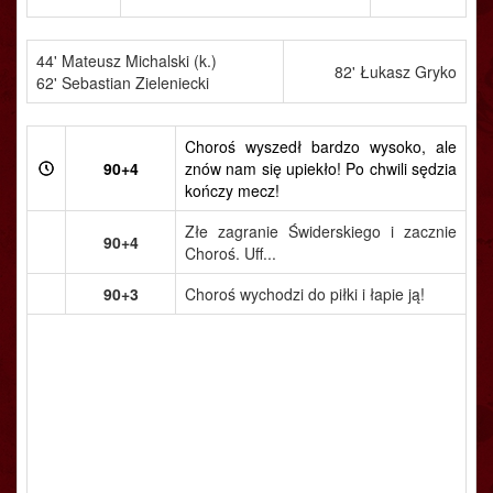
44' Mateusz Michalski (k.)
82' Łukasz Gryko
62' Sebastian Zieleniecki
Choroś wyszedł bardzo wysoko, ale
90+4
znów nam się upiekło! Po chwili sędzia
kończy mecz!
Złe zagranie Świderskiego i zacznie
90+4
Choroś. Uff...
90+3
Choroś wychodzi do piłki i łapie ją!