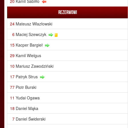
20
Kamil Sabiłło
Rezerwowi
24
Mateusz Wlazłowski
6
Maciej Szewczyk
15
Kacper Bargieł
29
Kamil Wielgus
10
Mariusz Zawodziński
17
Patryk Strus
77
Piotr Burski
11
Yudai Ogawa
18
Daniel Mąka
7
Daniel Świderski