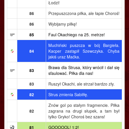
Łodzi!
86
Przepuszczona piłka, ale łapie Choroś!
86
Wybijamy piłkę!
85
Faul Okachiego na 25. metrze!
Muchiński puszcza w bój Bargieła.
84
Kacper zastąpił Szewczyka. Chyba
jakiś uraz Maćka.
Brawa dla Strusa, który wrócił i dał się
83
sfaulować. Piłka dla nas!
83
Ruszył Okachi, ale strzał bardzo zły.
82
Strus zmienia Sabiłłę.
Znów gol po stałym fragmencie. Piłka
82
zagrana na drugi słupek, a tam był
tylko Gryko! Choroś bez szans!
81
GOOOOOL! 1:2!