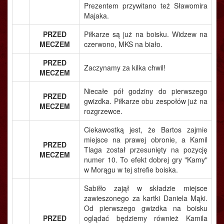
Prezentem przywitano też Sławomira
Majaka.
PRZED
Piłkarze są już na boisku. Widzew na
MECZEM
czerwono, MKS na biało.
PRZED
Zaczynamy za kilka chwil!
MECZEM
Niecałe pół godziny do pierwszego
PRZED
gwizdka. Piłkarze obu zespołów już na
MECZEM
rozgrzewce.
Ciekawostką jest, że Bartos zajmie
miejsce na prawej obronie, a Kamil
PRZED
Tlaga został przesunięty na pozycję
MECZEM
numer 10. To efekt dobrej gry "Kamy"
w Morągu w tej strefie boiska.
Sabiłło zajął w składzie miejsce
zawieszonego za kartki Daniela Mąki.
Od pierwszego gwizdka na boisku
PRZED
oglądać będziemy również Kamila