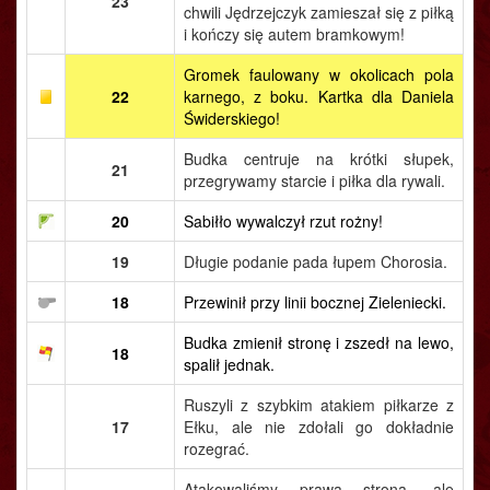
23
chwili Jędrzejczyk zamieszał się z piłką
i kończy się autem bramkowym!
Gromek faulowany w okolicach pola
22
karnego, z boku. Kartka dla Daniela
Świderskiego!
Budka centruje na krótki słupek,
21
przegrywamy starcie i piłka dla rywali.
20
Sabiłło wywalczył rzut rożny!
19
Długie podanie pada łupem Chorosia.
18
Przewinił przy linii bocznej Zieleniecki.
Budka zmienił stronę i zszedł na lewo,
18
spalił jednak.
Ruszyli z szybkim atakiem piłkarze z
17
Ełku, ale nie zdołali go dokładnie
rozegrać.
Atakowaliśmy prawą stroną, ale