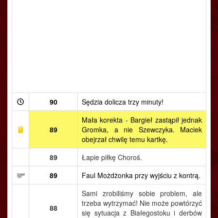
90
Sędzia dolicza trzy minuty!
Mała korekta - Bargieł zastąpił jednak
89
Gromka, a nie Szewczyka. Maciek
obejrzał chwilę temu kartkę.
89
Łapie piłkę Choroś.
89
Faul Możdżonka przy wyjściu z kontrą.
Sami zrobiliśmy sobie problem, ale
trzeba wytrzymać! Nie może powtórzyć
88
się sytuacja z Białegostoku i derbów