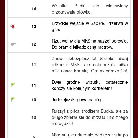
Wrzutka Budki, ale widzewiacy
14
przegrywają główkę.
Brzydkie wejście w Sabiłłę. Przerwa w
13
grze.
Rzut wolny dla MKS na naszej połowie.
12
Do bramki kilkadziesiąt metrów.
Znów niebezpiecznie! Strzelali dwaj
11
piłkarze MKS, ale ostatecznie piłka
mija naszą bramkę. Gramy bardzo źle!
Dwie groźne wrzutki, ostatecznie
11
kończy się kolejnym kornerem!
10
Jędrzejczyk głową na róg!
Ruszył z piłką środkiem Budka, ale za
10
długo zbierał się do strzału i nic z tego
nie będzie!
Nikomu nie udało się oddać strzału po
9