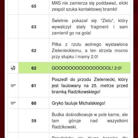
MKS nie zamierza się poddawać, ełcki
65
zespół szuka kontaktowej bramki!
Świetnie pokazał się "Zielu", który
63
wywalczył stały fragment i sam
zamienił go na gola!
Piłka z rzutu wolnego wystawiona
62
Zielenieckiemu, a ten strzela mocno
przy słupku i mamy 2:0!
62
GOOOOOOOOOOOOOOOOL! 2:0!
Poszedł do przodu Zieleniecki, który
61
jest faulowany na 25. metrze przed
bramką Radzikowskiego!
60
Gryko fauluje Michalskiego!
Budka dośrodkowuje w pole karne, ale
59
tam góruje nad wszystkimi
Radzikowski.