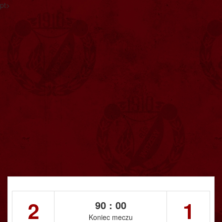
pt>
2
1
90 : 00
Koniec meczu