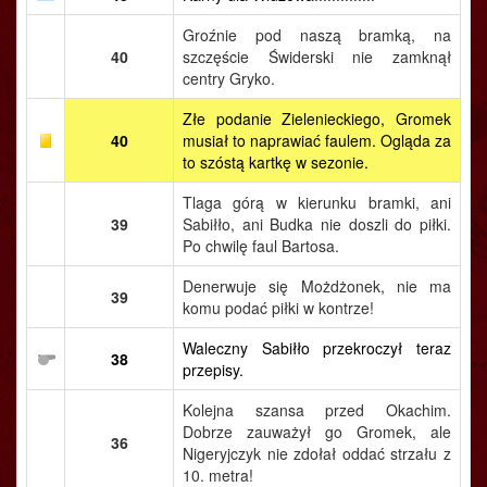
Groźnie pod naszą bramką, na
40
szczęście Świderski nie zamknął
centry Gryko.
Złe podanie Zielenieckiego, Gromek
40
musiał to naprawiać faulem. Ogląda za
to szóstą kartkę w sezonie.
Tlaga górą w kierunku bramki, ani
39
Sabiłło, ani Budka nie doszli do piłki.
Po chwilę faul Bartosa.
Denerwuje się Możdżonek, nie ma
39
komu podać piłki w kontrze!
Waleczny Sabiłło przekroczył teraz
38
przepisy.
Kolejna szansa przed Okachim.
Dobrze zauważył go Gromek, ale
36
Nigeryjczyk nie zdołał oddać strzału z
10. metra!