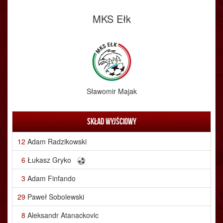
MKS Ełk
Sławomir Majak
Skład wyjściowy
12
Adam Radzikowski
6
Łukasz Gryko
3
Adam Finfando
29
Paweł Sobolewski
8
Aleksandr Atanackovic