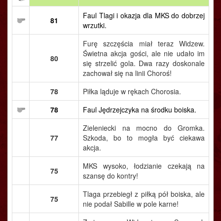
Faul Tlagi i okazja dla MKS do dobrzej
81
wrzutki.
Furę szczęścia miał teraz Widzew.
Świetna akcja gości, ale nie udało im
80
się strzelić gola. Dwa razy doskonale
zachował się na linii Choroś!
78
Piłka ląduje w rękach Chorosia.
78
Faul Jędrzejczyka na środku boiska.
Zieleniecki na mocno do Gromka.
77
Szkoda, bo to mogła być ciekawa
akcja.
MKS wysoko, łodzianie czekają na
75
szansę do kontry!
Tlaga przebiegł z piłką pół boiska, ale
75
nie podał Sabille w pole karne!