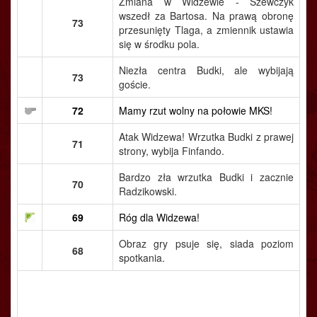
Zmiana w Widzewie - Szewczyk
wszedł za Bartosa. Na prawą obronę
73
przesunięty Tlaga, a zmiennik ustawia
się w środku pola.
Niezła centra Budki, ale wybijają
73
goście.
72
Mamy rzut wolny na połowie MKS!
Atak Widzewa! Wrzutka Budki z prawej
71
strony, wybija Finfando.
Bardzo zła wrzutka Budki i zacznie
70
Radzikowski.
69
Róg dla Widzewa!
Obraz gry psuje się, siada poziom
68
spotkania.