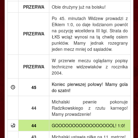
PRZERWA
Obie drużyny już na boisku!
Po 45. minutach Widzew prowadzi z
Ełkiem 1:0, co daje łodzianom powrót
na pozycję wicelidera III ligi. Strata do
PRZERWA
ŁKS wciąż wynosi na tą chwilę osiem
punktów. Mamy jednak rozegrany
jeden mecz mniej od sąsiadów.
W przerwie meczu oglądamy popisy
PRZERWA
techniczne widzewiaków z rocznika
2004.
Koniec pierwszej połowy! Mamy gola
45
do szatni!
Michalski pewnie pokonuje
44
Radzikowskiego z rzutu karnego!
Mamy prowadzenie!
44
GOOOOOOOOOOOOOOOOOL! 1:0!
43
Michalski ustawia piłkę na 11. metrze!