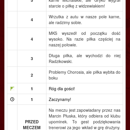
5
karne Michalskie, ale Gryko wygrał
starcie o piłkę z widzewiakiem!
Wrzutka z autu w nasze pole karne,
4
ale radzimy sobie.
MKS wyszedł od początku dość
4
wysoko. Na razie piłka częściej na
naszej połowie.
Długa piłka, ale wychodzi do niej
3
Radzikowski.
Problemy Chorosia, ale piłka wybita do
2
boku
1
Róg dla gości!
1
Zaczynamy!
Na meczu jest zapowiadany przez nas
Marcin Płuska, który odbiera od klubu
PRZED
upominek. To gest podziękowania
MECZEM
trenerowi za jego wkład w grę drużyny.