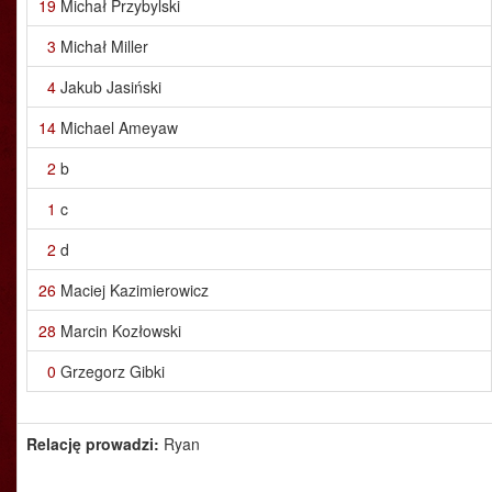
19
Michał Przybylski
3
Michał Miller
4
Jakub Jasiński
14
Michael Ameyaw
2
b
1
c
2
d
26
Maciej Kazimierowicz
28
Marcin Kozłowski
0
Grzegorz Gibki
Relację prowadzi:
Ryan