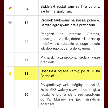
Świderski został sam za linią obrony,
34
ale był na spalonym.
Gromek faulowany na naszej połowie.
34
Bardzo agresywnie grają przyjezdni.
Popędził na bramkę Gromek,
podciągnął z piłką dobre kilkadziesiąt
33
metrów, ale zabrakło celnego strzału
lub dobrego podania do kolegów!
Michalski przewrócony, sędzia karze
33
grać dalej.
Rosoliński ogląda kartkę po faulu na
31
Bartosie!
Przypadkowy widz mógłby pomyśleć,
że to MKS walczy o awans do II ligi, a
30
łodzianie bronią się przed spadkiem
do IV. Musimy się jak najszybciej
ogarnąć!