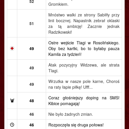
52
Gromkiem.
Mnóstwo walki ze strony Sabiłły przy
linii bocznej. Napastnik zebrał oklaski
51
za tą ambicję! Zacznie jednak
Radzikowski!
Ostre wejście Tlagi w Rosolińskiego.
49
Oby bez kartki, bo to byłaby pauza
Kamila za tydzień!
Atak pozycyjny Widzewa, ale strata
49
Tlagi.
Wrzutka w nasze pole karne, Choroś
49
na raty łapie piłkę! Ufff...
Coraz głośniejszy doping na SMS!
48
Kibice pomagają!
46
Nie było żadnych zmian.
46
Rozpoczęła się druga połowa!