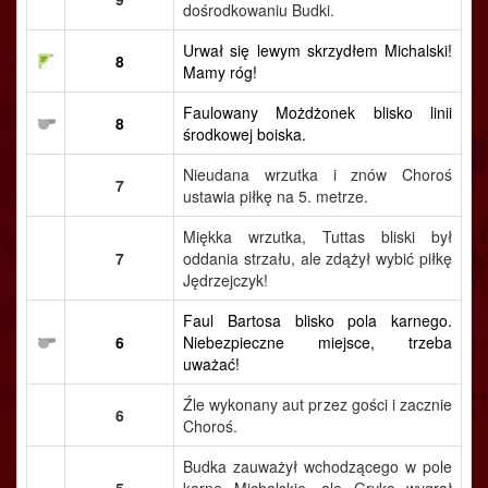
dośrodkowaniu Budki.
Urwał się lewym skrzydłem Michalski!
8
Mamy róg!
Faulowany Możdżonek blisko linii
8
środkowej boiska.
Nieudana wrzutka i znów Choroś
7
ustawia piłkę na 5. metrze.
Miękka wrzutka, Tuttas bliski był
7
oddania strzału, ale zdążył wybić piłkę
Jędrzejczyk!
Faul Bartosa blisko pola karnego.
6
Niebezpieczne miejsce, trzeba
uważać!
Źle wykonany aut przez gości i zacznie
6
Choroś.
Budka zauważył wchodzącego w pole