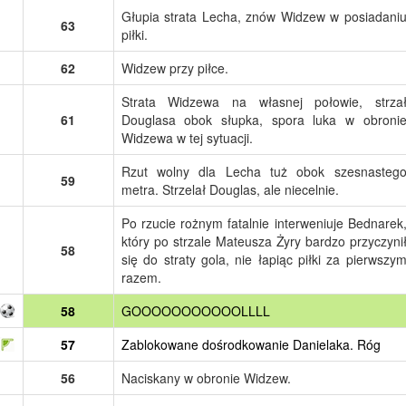
Głupia strata Lecha, znów Widzew w posiadani
63
piłki.
62
Widzew przy piłce.
Strata Widzewa na własnej połowie, strza
61
Douglasa obok słupka, spora luka w obroni
Widzewa w tej sytuacji.
Rzut wolny dla Lecha tuż obok szesnasteg
59
metra. Strzelał Douglas, ale niecelnie.
Po rzucie rożnym fatalnie interweniuje Bednarek
który po strzale Mateusza Żyry bardzo przyczyni
58
się do straty gola, nie łapiąc piłki za pierwszy
razem.
58
GOOOOOOOOOOOLLLL
57
Zablokowane dośrodkowanie Danielaka. Róg
56
Naciskany w obronie Widzew.