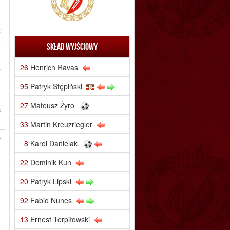
k
o
Skład wyjściowy
26
Henrich Ravas
ź
95
Patryk Stępiński
.
27
Mateusz Żyro
c
33
Martin Kreuzriegler
r
8
Karol Danielak
22
Dominik Kun
20
Patryk Lipski
92
Fabio Nunes
13
Ernest Terpiłowski