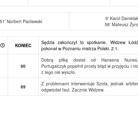
9' Karol Daniela
51' Norbert Pacławski
58' Mateusz Żyr
Sędzia zakończył to spotkanie. Widzew Łód
KONIEC
pokonał w Poznaniu mistrza Polski. 2:1.
Dobrą piłkę dostał od Hansena Nunes
90
Portugalczyk popełnił prosty błąd w przyjęciu i ni
z tego nie wyszło.
Z problemami interweniuje Szota, jednak arbite
89
odgwizdał faul. Zacznie Widzew.