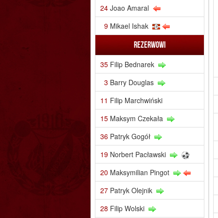
24
Joao Amaral
9
Mikael Ishak
Rezerwowi
35
Filip Bednarek
3
Barry Douglas
11
Filip Marchwiński
15
Maksym Czekała
36
Patryk Gogół
19
Norbert Pacławski
20
Maksymilian Pingot
27
Patryk Olejnik
28
Filip Wolski