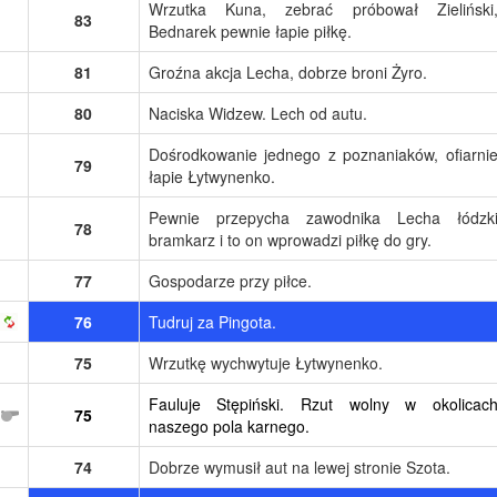
Wrzutka Kuna, zebrać próbował Zieliński
83
Bednarek pewnie łapie piłkę.
81
Groźna akcja Lecha, dobrze broni Żyro.
80
Naciska Widzew. Lech od autu.
Dośrodkowanie jednego z poznaniaków, ofiarni
79
łapie Łytwynenko.
Pewnie przepycha zawodnika Lecha łódzk
78
bramkarz i to on wprowadzi piłkę do gry.
77
Gospodarze przy piłce.
76
Tudruj za Pingota.
75
Wrzutkę wychwytuje Łytwynenko.
Fauluje Stępiński. Rzut wolny w okolicac
75
naszego pola karnego.
74
Dobrze wymusił aut na lewej stronie Szota.