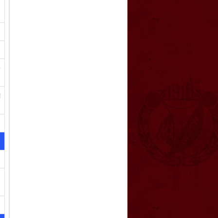
,
e
i
h