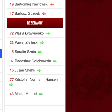
19
Bartłomiej Pawłowski
17
Bartosz Guzdek
Rezerwowi
72
Wasyl Łytwynenko
23
Paweł Zieliński
5
Serafin Szota
97
Radosław Gołębiowski
k
15
Juljan Shehu
77
Kristoffer Normann Hansen
43
Mattia Montini