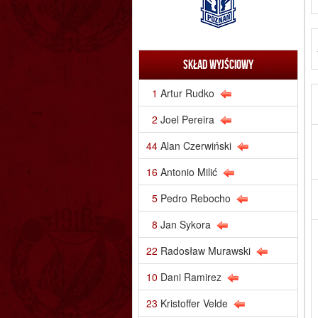
Skład wyjściowy
1
Artur Rudko
2
Joel Pereira
44
Alan Czerwiński
16
Antonio Milić
5
Pedro Rebocho
8
Jan Sykora
22
Radosław Murawski
10
Dani Ramirez
23
Kristoffer Velde