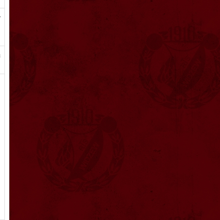
w
,
c