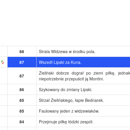
88
Strata Widzewa w środku pola.
87
Wszedł Lipski za Kuna.
Zieliński dobrze dograł po ziemi piłkę, jedna
87
niepotrzebnie przepuścił ją Montini.
86
Szykowany do zmiany Lipski.
85
Strzał Zielińskiego, łapie Bednarek.
85
Faulowany jeden z widzewiaków.
84
Przejmuje piłkę łódzki zespół.