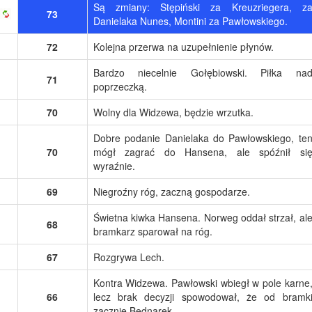
Są zmiany: Stępiński za Kreuzriegera, z
73
Danielaka Nunes, Montini za Pawłowskiego.
72
Kolejna przerwa na uzupełnienie płynów.
Bardzo niecelnie Gołębiowski. Piłka na
71
poprzeczką.
70
Wolny dla Widzewa, będzie wrzutka.
Dobre podanie Danielaka do Pawłowskiego, te
70
mógł zagrać do Hansena, ale spóźnił si
wyraźnie.
69
Niegroźny róg, zaczną gospodarze.
Świetna kiwka Hansena. Norweg oddał strzał, al
68
bramkarz sparował na róg.
67
Rozgrywa Lech.
Kontra Widzewa. Pawłowski wbiegł w pole karne
66
lecz brak decyzji spowodował, że od bramk
zacznie Bednarek.