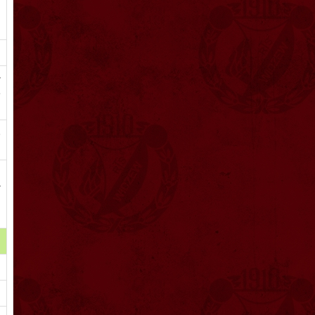
u
ł
e
o
,
ł
m