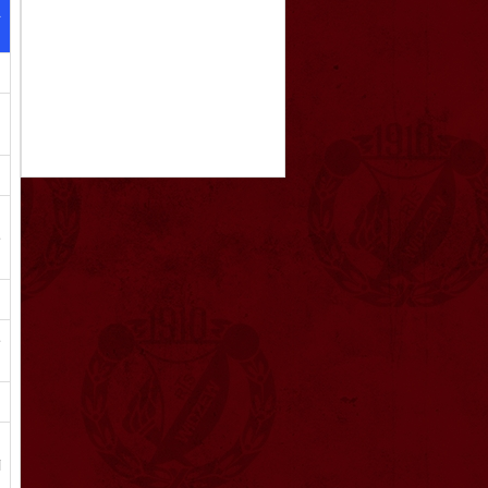
a
d
n
ę
e
,
i