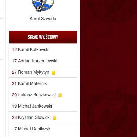
Karol Szweda
a
Skład wyjściowy
a
o
12
Kamil Kotkowski
17
Adrian Korzeniewski
i
27
Roman Mykytyn
21
Kamil Maternik
20
Łukasz Buczkowski
19
Michał Jankowski
23
Krystian Słowicki
7
Michał Danilczyk