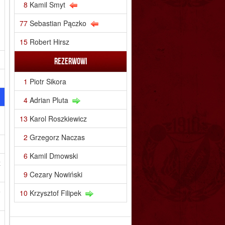
8
Kamil Smyt
77
Sebastian Pączko
15
Robert Hirsz
Rezerwowi
1
Piotr Sikora
4
Adrian Pluta
.
13
Karol Roszkiewicz
2
Grzegorz Naczas
6
Kamil Dmowski
ż
9
Cezary Nowiński
e
10
Krzysztof Filipek