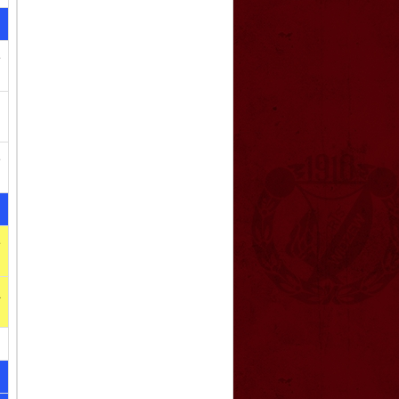
e
.
e
e
a