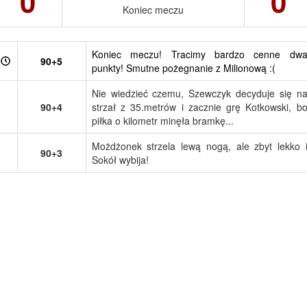
0
0
Koniec meczu
Koniec meczu! Tracimy bardzo cenne dw
90+5
punkty! Smutne pożegnanie z Milionową :(
Nie wiedzieć czemu, Szewczyk decyduje się n
90+4
strzał z 35.metrów i zacznie grę Kotkowski, b
piłka o kilometr minęła bramkę...
Możdżonek strzela lewą nogą, ale zbyt lekko 
90+3
Sokół wybija!