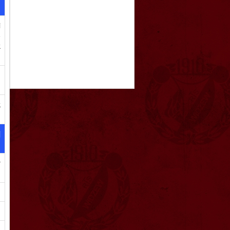
i
o
k
u
k
j
ł