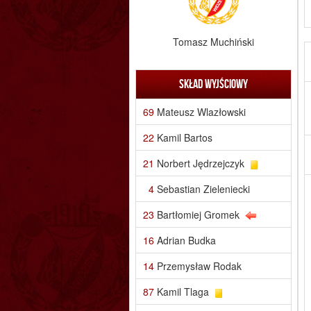
Tomasz Muchiński
Skład wyjściowy
69
Mateusz Wlazłowski
22
Kamil Bartos
21
Norbert Jędrzejczyk
4
Sebastian Zieleniecki
23
Bartłomiej Gromek
16
Adrian Budka
14
Przemysław Rodak
87
Kamil Tlaga