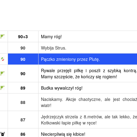
90+3
Mamy róg!
90
Wybija Strus.
90
Pączko zmieniony przez Plutę.
Rywale przejęli piłkę i poszli z szybką kontrą
90
Mamy szczęście, że kończy się rogiem!
89
Budka wywalczył róg!
Naciskamy. Akcje chaotyczne, ale jest chocia
88
wiatr!
Jędrzejczyk strzela z 8.metrów, ale tak lekko, ż
87
Kotkowski łapie piłkę w ręce!
86
Niecierpliwią się kibice!