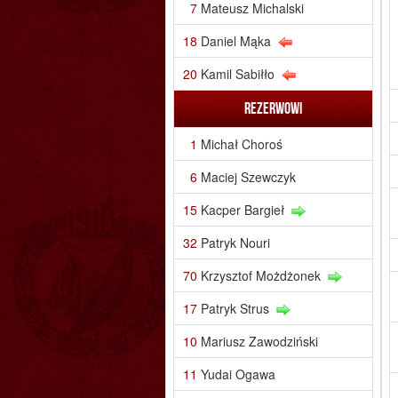
7
Mateusz Michalski
18
Daniel Mąka
20
Kamil Sabiłło
Rezerwowi
1
Michał Choroś
6
Maciej Szewczyk
15
Kacper Bargieł
32
Patryk Nouri
70
Krzysztof Możdżonek
17
Patryk Strus
10
Mariusz Zawodziński
11
Yudai Ogawa