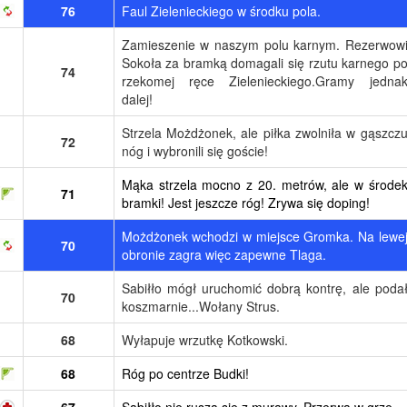
76
Faul Zielenieckiego w środku pola.
Zamieszenie w naszym polu karnym. Rezerwow
Sokoła za bramką domagali się rzutu karnego p
74
rzekomej ręce Zielenieckiego.Gramy jedna
dalej!
Strzela Możdżonek, ale piłka zwolniła w gąszcz
72
nóg i wybronili się goście!
Mąka strzela mocno z 20. metrów, ale w środe
71
bramki! Jest jeszcze róg! Zrywa się doping!
Możdżonek wchodzi w miejsce Gromka. Na lewe
70
obronie zagra więc zapewne Tlaga.
Sabiłło mógł uruchomić dobrą kontrę, ale poda
70
koszmarnie...Wołany Strus.
68
Wyłapuje wrzutkę Kotkowski.
68
Róg po centrze Budki!
67
Sabiłło nie rusza się z murawy. Przerwa w grze.