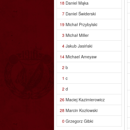
18
Daniel Mąka
7
Daniel Świderski
19
Michał Przybylski
3
Michał Miller
4
Jakub Jasiński
14
Michael Ameyaw
2
b
1
c
2
d
26
Maciej Kazimierowicz
28
Marcin Kozłowski
0
Grzegorz Gibki