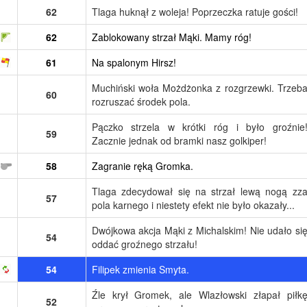
62
Tlaga huknął z woleja! Poprzeczka ratuje gości!
62
Zablokowany strzał Mąki. Mamy róg!
61
Na spalonym Hirsz!
Muchiński woła Możdżonka z rozgrzewki. Trzeb
60
rozruszać środek pola.
Pączko strzela w krótki róg i było groźnie
59
Zacznie jednak od bramki nasz golkiper!
58
Zagranie ręką Gromka.
Tlaga zdecydował się na strzał lewą nogą zz
57
pola karnego i niestety efekt nie było okazały...
Dwójkowa akcja Mąki z Michalskim! Nie udało si
54
oddać groźnego strzału!
54
Filipek zmienia Smyta.
Źle krył Gromek, ale Wlazłowski złapał piłk
52