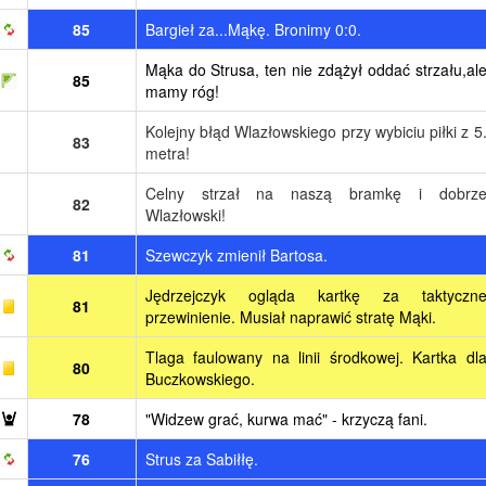
85
Bargieł za...Mąkę. Bronimy 0:0.
Mąka do Strusa, ten nie zdążył oddać strzału,al
85
mamy róg!
Kolejny błąd Wlazłowskiego przy wybiciu piłki z 5
83
metra!
Celny strzał na naszą bramkę i dobrz
82
Wlazłowski!
81
Szewczyk zmienił Bartosa.
Jędrzejczyk ogląda kartkę za taktyczn
81
przewinienie. Musiał naprawić stratę Mąki.
Tlaga faulowany na linii środkowej. Kartka dl
80
Buczkowskiego.
78
"Widzew grać, kurwa mać" - krzyczą fani.
76
Strus za Sabiłłę.