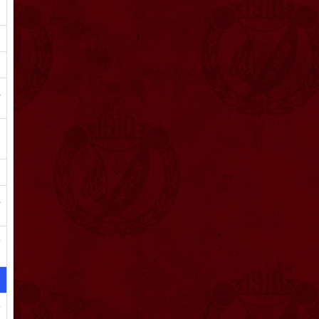
a
!
a
ę
ę