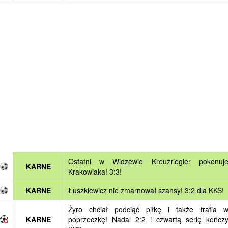
Ostatni w Widzewie Kreuzriegler pokonuj
KARNE
Krakowiaka! 3:3!
KARNE
Łuszkiewicz nie zmarnował szansy! 3:2 dla KKS!
Żyro chciał podciąć piłkę i także trafia 
KARNE
poprzeczkę! Nadal 2:2 i czwartą serię kończ