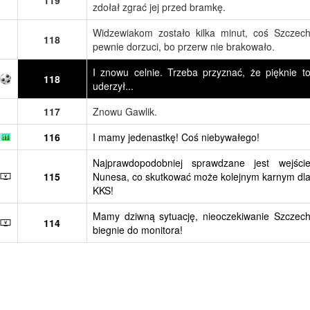
zdołał zgrać jej przed bramkę.
Widzewiakom zostało kilka minut, coś Szczec
118
pewnie dorzuci, bo przerw nie brakowało.
I znowu celnie. Trzeba przyznać, że pięknie t
118
uderzył...
117
Znowu Gawlik.
116
I mamy jedenastkę! Coś niebywałego!
Najprawdopodobniej sprawdzane jest wejści
115
Nunesa, co skutkować może kolejnym karnym dl
KKS!
Mamy dziwną sytuację, nieoczekiwanie Szczec
114
biegnie do monitora!