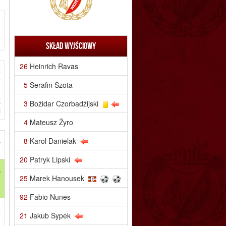
Skład wyjściowy
26
Heinrich Ravas
z
z
5
Serafin Szota
)
k
3
Bożidar Czorbadżijski
i
4
Mateusz Żyro
ą
8
Karol Danielak
20
Patryk Lipski
ą
25
Marek Hanousek
h
92
Fabio Nunes
a
21
Jakub Sypek