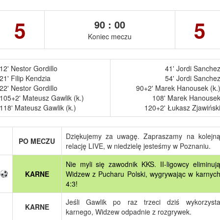
5
5
90 : 00
Koniec meczu
12' Nestor Gordillo
41' Jordi Sanche
21' Filip Kendzia
54' Jordi Sanche
22' Nestor Gordillo
90+2' Marek Hanousek (k.
105+2' Mateusz Gawlik (k.)
108' Marek Hanouse
118' Mateusz Gawlik (k.)
120+2' Łukasz Zjawińsk
Dziękujemy za uwagę. Zapraszamy na kolejn
PO MECZU
relację LIVE, w niedzielę jesteśmy w Poznaniu.
Nie myli się zawodnik KKS. II-ligowcy eliminuj
KARNE
Widzew z Pucharu Polski, wygrywając w karnyc
4:3!
Jeśli Gawlik po raz trzeci dziś wykorzyst
KARNE
karnego, Widzew odpadnie z rozgrywek.