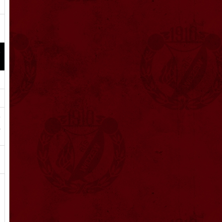
h
o
e
a
h