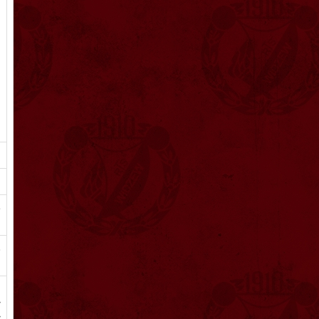
e
o
m
ł
ł