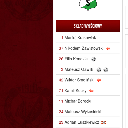
Skład wyjściowy
1
Maciej Krakowiak
37
Nikodem Zawistowski
26
Filip Kendzia
3
Mateusz Gawlik
42
Wiktor Smoliński
71
Kamil Koczy
11
Michał Borecki
24
Mateusz Wykosiński
23
Adrian Łuszkiewicz