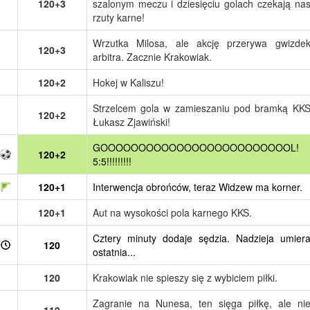
120+3
szalonym meczu i dziesięciu golach czekają na
rzuty karne!
Wrzutka Milosa, ale akcję przerywa gwizde
120+3
arbitra. Zacznie Krakowiak.
120+2
Hokej w Kaliszu!
Strzelcem gola w zamieszaniu pod bramką KK
120+2
Łukasz Zjawiński!
GOOOOOOOOOOOOOOOOOOOOOOOOOL!
120+2
5:5!!!!!!!!!
120+1
Interwencja obrońców, teraz Widzew ma korner.
120+1
Aut na wysokości pola karnego KKS.
Cztery minuty dodaje sędzia. Nadzieja umier
120
ostatnia...
120
Krakowiak nie spieszy się z wybiciem piłki.
Zagranie na Nunesa, ten sięga piłkę, ale ni
119