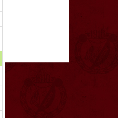
s
k
S
a
e