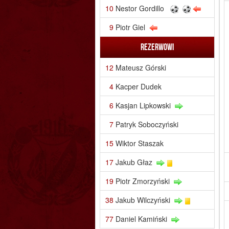
10
Nestor Gordillo
9
Piotr Giel
Rezerwowi
12
Mateusz Górski
4
Kacper Dudek
6
Kasjan Lipkowski
7
Patryk Soboczyński
15
Wiktor Staszak
17
Jakub Głaz
19
Piotr Zmorzyński
38
Jakub Wilczyński
77
Daniel Kamiński