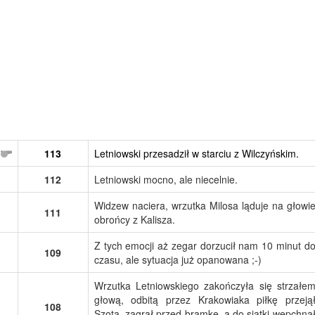
113
Letniowski przesadził w starciu z Wilczyńskim.
112
Letniowski mocno, ale niecelnie.
Widzew naciera, wrzutka Milosa ląduje na głowi
111
obrońcy z Kalisza.
Z tych emocji aż zegar dorzucił nam 10 minut d
109
czasu, ale sytuacja już opanowana ;-)
Wrzutka Letniowskiego zakończyła się strzałe
głową, odbitą przez Krakowiaka piłkę przeją
108
Szota, zagrał przed bramkę, a do siatki wepchną