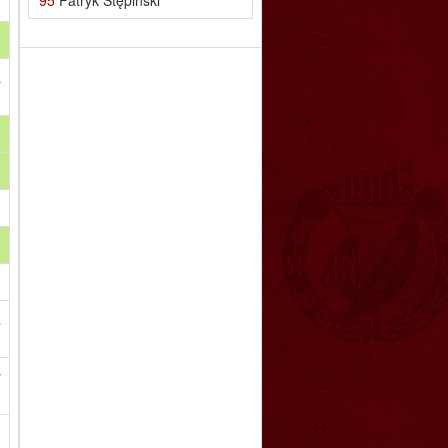
a
a
y
o