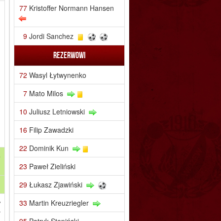
77
Kristoffer Normann Hansen
9
Jordi Sanchez
Rezerwowi
72
Wasyl Łytwynenko
7
Mato Milos
10
Juliusz Letniowski
16
Filip Zawadzki
22
Dominik Kun
e
23
Paweł Zieliński
29
Łukasz Zjawiński
w
33
Martin Kreuzriegler
y
95
Patryk Stępiński