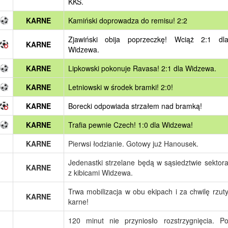
KKS.
KARNE
Kamiński doprowadza do remisu! 2:2
Zjawiński obija poprzeczkę! Wciąż 2:1 dl
KARNE
Widzewa.
KARNE
Lipkowski pokonuje Ravasa! 2:1 dla Widzewa.
KARNE
Letniowski w środek bramki! 2:0!
KARNE
Borecki odpowiada strzałem nad bramką!
KARNE
Trafia pewnie Czech! 1:0 dla Widzewa!
KARNE
Pierwsi łodzianie. Gotowy już Hanousek.
Jedenastki strzelane będą w sąsiedztwie sektor
KARNE
z kibicami Widzewa.
Trwa mobilizacja w obu ekipach i za chwilę rzut
KARNE
karne!
120 minut nie przyniosło rozstrzygnięcia. P