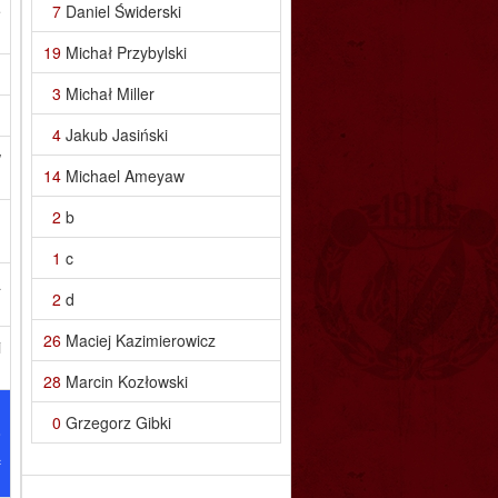
e
7
Daniel Świderski
19
Michał Przybylski
3
Michał Miller
4
Jakub Jasiński
w
14
Michael Ameyaw
2
b
n
1
c
a
2
d
26
Maciej Kazimierowicz
i
28
Marcin Kozłowski
.
0
Grzegorz Gibki
o
ą