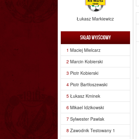
Łukasz Markiewicz
Skład wyjściowy
1
Maciej Mielcarz
2
Marcin Kobierski
3
Piotr Kobierski
4
Piotr Bartłoszewski
5
Łukasz Kminek
6
Mikael Idzikowski
7
Sylwester Pawlak
8
Zawodnik Testowany 1