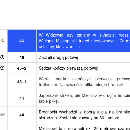
W Widzewie trzy zmiany w składzie: weszl
46
Wielgus, Miasopust i trzeci z testowanych. Zara
ustalimy, kto zszedł :-)
46
Zaczęli drugą połowę!
45+2
Sędzia kończy pierwszą połowę!
Warta mogła zakończyć pierwszą połow
45+1
trafieniem. Na szczęście piłka minęła bramkę!
Japończyk strzela, ale Mielcarz w drugim tempi
44
łapie piłkę.
Brochocki wychodził z dobrą akcją na bramk
44
sieradzan. Został sfaulowany na 30. metrze.
Miejscowi fani rozwinęli ok. 20-metrowy czarn