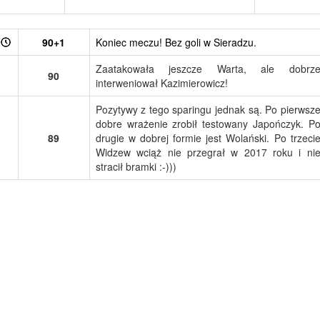
90+1
Koniec meczu! Bez goli w Sieradzu.
Zaatakowała jeszcze Warta, ale dobrz
90
interweniował Kazimierowicz!
Pozytywy z tego sparingu jednak są. Po pierwsz
dobre wrażenie zrobił testowany Japończyk. P
89
drugie w dobrej formie jest Wolański. Po trzeci
Widzew wciąż nie przegrał w 2017 roku i ni
stracił bramki :-)))