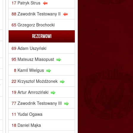
17
Patryk Strus
88
Zawodnik Testowany II
65
Grzegorz Brochocki
Rezerwowi
m
69
Adam Uszyński
95
Mateusz Miasopust
8
Kamil Wielgus
22
Krzysztof Możdżonek
y
19
Artur Amroziński
,
77
Zawodnik Testowany III
.
11
Yudai Ogawa
18
Daniel Mąka