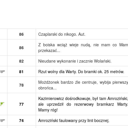
86
Czaplarski do nikogo. Aut.
Z boiska wciąż wieje nudą, nie mam co Wa
86
przekazać...
82
Nieudane wykonanie i zacznie Wolański.
81
Rzut wolny dla Warty. Do bramki ok. 25 metrów.
Możdżonek bardzo źle centruje, wybija pierwsz
78
obrońca...
Kazimierowicz dośrodkowuje, był tam Amroziński
77
ale uprzedził do rezerwowy bramkarz Warty
Mamy róg!
74
Amroziński faulowany przy linii bocznej.