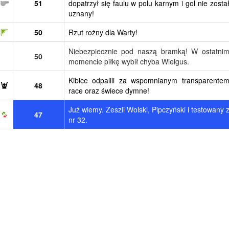
51
dopatrzył się faulu w polu karnym i gol nie zosta
uznany!
50
Rzut rożny dla Warty!
Niebezpiecznie pod naszą bramką! W ostatni
50
momencie piłkę wybił chyba Wielgus.
Kibice odpalili za wspomnianym transparente
48
race oraz świece dymne!
Już wiemy. Zeszli Wolski, Pipczyński i testowany 
47
nr 32.