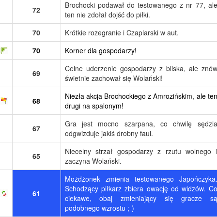
Brochocki podawał do testowanego z nr 77, al
72
ten nie zdołał dojść do piłki.
70
Krótkie rozegranie i Czaplarski w aut.
70
Korner dla gospodarzy!
Celne uderzenie gospodarzy z bliska, ale znó
69
świetnie zachował się Wolański!
Niezła akcja Brochockiego z Amrozińskim, ale te
68
drugi na spalonym!
Gra jest mocno szarpana, co chwilę sędzi
67
odgwizduje jakiś drobny faul.
Niecelny strzał gospodarzy z rzutu wolnego 
65
zaczyna Wolański.
Możdżonek zmienia testowanego Japończyka
Schodzący piłkarz zbiera owację od widzów. C
61
ciekawe, obaj zmieniający się gracze s
podobnego wzrostu ;-)