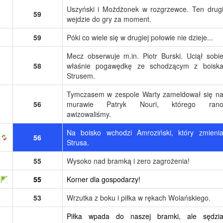
Uszyński i Możdżonek w rozgrzewce. Ten drug
59
wejdzie do gry za moment.
59
Póki co wiele się w drugiej połowie nie dzieje...
Mecz obserwuje m.in. Piotr Burski. Uciął sobi
58
właśnie pogawędkę ze schodzącym z boisk
Strusem.
Tymczasem w zespole Warty zameldował się n
56
murawie Patryk Nouri, którego ran
awizowaliśmy.
Na boisko wchodzi Amroziński, który zmieni
56
Strusa.
55
Wysoko nad bramką i zero zagrożenia!
55
Korner dla gospodarzy!
53
Wrzutka z boku i piłka w rękach Wolańskiego.
Piłka wpada do naszej bramki, ale sędzi