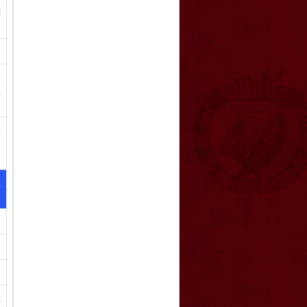
i
e
a
a
o
a
a