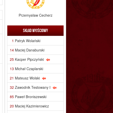
Przemysław Cecherz
e
Skład wyjściowy
e
1
Patryk Wolański
o
e
14
Maciej Danaburski
e
25
Kacper Pipczyński
13
Michał Czaplarski
21
Mateusz Wolski
32
Zawodnik Testowany I
85
Paweł Broniszewski
20
Maciej Kazimierowicz