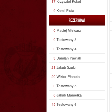
17
Krzysztof Kokot
9
Kamil Pluta
Rezerwowi
0
Maciej Mielcarz
0
Testowany 3
0
Testowany 4
3
Damian Pawlak
21
Jakub Szulc
20
Wiktor Płaneta
0
Testowany 5
0
Jakub Mamełka
45
Testowany 6