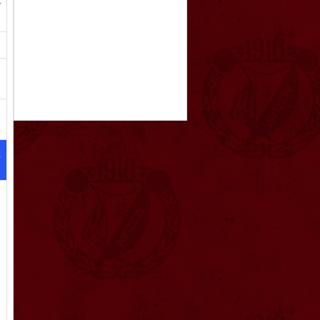
ł
m
m
z