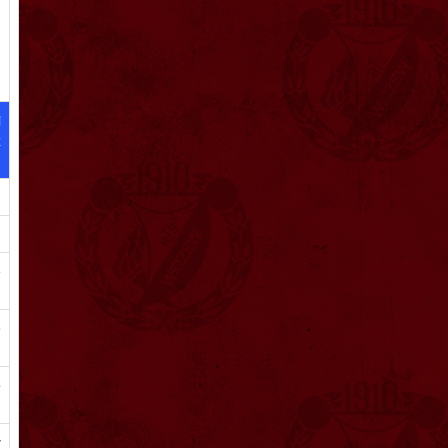
i
z
ę
e
ę
y