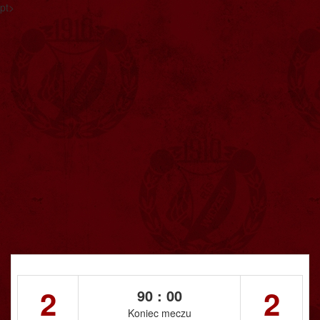
pt>
2
2
90 : 00
Koniec meczu