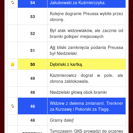
54
Jakubowski za Kuśmierczyka.
Kolejne dogranie Preussa wybite przez
53
obronę.
Był atak widzewiaków, ale zacznie od
52
bramki golkiper miejscowych
Ajjj bliski zamknięcia podania Preussa
51
był Niedzielski.
50
Dębiński z kartką.
Kazimierowicz dograł w pole, ale
49
obrona zablokowała.
48
Niedzielski głową obok bramki
Widzew z dwiema zmianami. Trenkner
46
za Kurzawę i Pokorski za Tlagę.
46
Gramy dalej!
Tymczasem GKS prowadzi do przerwy