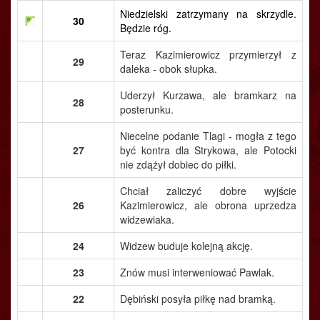
Niedzielski zatrzymany na skrzydle.
30
Będzie róg.
Teraz Kazimierowicz przymierzył z
29
daleka - obok słupka.
Uderzył Kurzawa, ale bramkarz na
28
posterunku.
Niecelne podanie Tlagi - mogła z tego
27
być kontra dla Strykowa, ale Potocki
nie zdążył dobiec do piłki.
Chciał zaliczyć dobre wyjście
26
Kazimierowicz, ale obrona uprzedza
widzewiaka.
24
Widzew buduje kolejną akcję.
23
Znów musi interweniować Pawlak.
22
Dębiński posyła piłkę nad bramką.