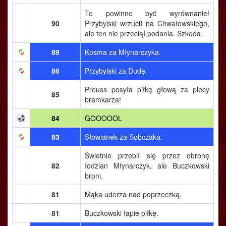
To powinno być wyrównanie!
90
Przybylski wrzucił na Chwałowskiego,
ale ten nie przeciął podania. Szkoda.
89
Kosma za Młynarczyka.
86
Przybylski za Dudę.
Preuss posyła piłkę głową za plecy
85
bramkarza!
84
GOOOOOL
83
Słowianek za Sobczaka.
Świetnie przebił się przez obronę
82
łodzian Młynarczyk, ale Buczkowski
broni.
81
Mąka uderza nad poprzeczką.
81
Buczkowski łapie piłkę.