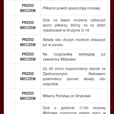
PRZED
Piłkarze powoli opuszczają murawę.
MECZEM
Dziś na ławce możemy zobaczyć
PRZED
sporo piłkarzy, którzy na co dzień
MECZEM
rywalizowali w drużynie U-19.
PRZED
Składy obu drużyn możecie zobaczyć
MECZEM
już w panelu.
PRZED
Na rozgrzewkę wybiegają już
MECZEM
zawodnicy Widzewa!
Za 45 minut rozpoczniemy starcie ze
PRZED
Zjednoczonymi. Niebawem
MECZEM
powinniśmy poznać składy obu
zespołów.
PRZED
Witamy Państwa ze Strykowa!
MECZEM
Dziś o godzinie 17:00 rezerwy
Widzewa rozpoczną ostatni mecz w