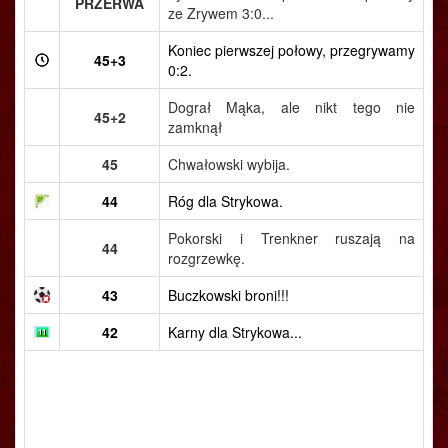
PRZERWA
ze Zrywem 3:0...
Koniec pierwszej połowy, przegrywamy
45+3
0:2.
Dograł Mąka, ale nikt tego nie
45+2
zamknął
45
Chwałowski wybija.
44
Róg dla Strykowa.
Pokorski i Trenkner ruszają na
44
rozgrzewkę.
43
Buczkowski broni!!!
42
Karny dla Strykowa...