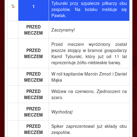
Tyburski przy szpalerze piłkarzy obu
1
zespołów. Na boisku melduje się
Pawlak.
PRZED
Zaczynamy!
MECZEM
Przed meczem wyróżniony został
PRZED
jeszcze stojący w bramce gospodarzy
MECZEM
Kamil Tyburski, który już od 11 lat
reprezentuje żółto-niebieskie barwy.
PRZED
W roli kapitanów Marcin Zimoń i Daniel
MECZEM
Mąka
PRZED
Widzew na czerwono, Zjednoczeni na
MECZEM
szaro.
PRZED
Wychodzą!
MECZEM
PRZED
Spiker zaprezentował już składy obu
MECZEM
zespołów.