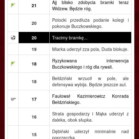
Ajj blisko zdobycia bramki teraz
21
Widzew. Będzie róg.
Potocki przedłuża podanie kolegi i
20
pokonuje Buczkowskiego.
20
Tracimy bramkę...
19
Miarka uderzył zza pola, Duda blokuje.
Ryzykowana interwencja
18
Buczkowskiego i róg dla rywali.
Bełdziński wrzucił w pole, ale
18
defensywa wybija. Będzie jeszcze aut.
Faulował Kazimierowicz Konrada
17
Bełdzińskiego.
Strata gospodarzy i Mąka uderzył z
16
daleka, obok słupka.
Dębiński uderzył minimalnie nad
15
poprzeczką.