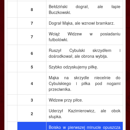
Bełdziński dograł, ale łapie
8
Buczkowski.
7
Dograł Mąka, ale wznowi bramkarz.
Wciąż Widzew w posiadaniu
7
futbolówki.
Ruszył Cybulski skrzydłem i
6
dośrodkował, ale obrona wybija.
5
Szybko odzyskujemy piłkę.
Mąka na skrzydle niecelnie do
4
Cybulskiego i piłka pod nogami
przeciwnika.
3
Widzew przy piłce.
Uderzył Kazimierowicz, ale obok
2
słupka.
Boisko w pierwszej minucie opuszcza