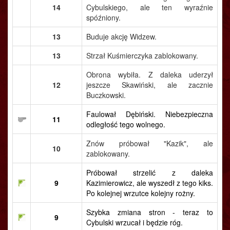
14
Cybulskiego, ale ten wyraźnie
spóźniony.
13
Buduje akcję Widzew.
13
Strzał Kuśmierczyka zablokowany.
Obrona wybiła. Z daleka uderzył
12
jeszcze Skawiński, ale zacznie
Buczkowski.
Faulował Dębiński. Niebezpieczna
11
odległość tego wolnego.
Znów próbował "Kazik", ale
10
zablokowany.
Próbował strzelić z daleka
9
Kazimierowicz, ale wyszedł z tego kiks.
Po kolejnej wrzutce kolejny rożny.
Szybka zmiana stron - teraz to
9
Cybulski wrzucał i będzie róg.