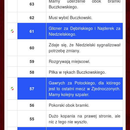
Mamy uderzenie obok bramki
63
Buczkowskiego.
62
Musi wybić Buczkowski.
Glicner za Dębińskiego i Najderek za
61
Niedzielskiego.
Zdaje się, że Niedzielski sygnalizował
60
potrzebę zmiany.
59
Rozgrywają miejscowi.
58
Piłka w rękach Buczkowskiego.
Gawrych za Potockiego, dla którego
57
jest to ostatni mecz w Zjednoczonych.
Mamy kolejny szpaler.
56
Pokorski obok bramki.
Dużo kopania na prawej stronie, ale
55
nic z tego nie wyszło.