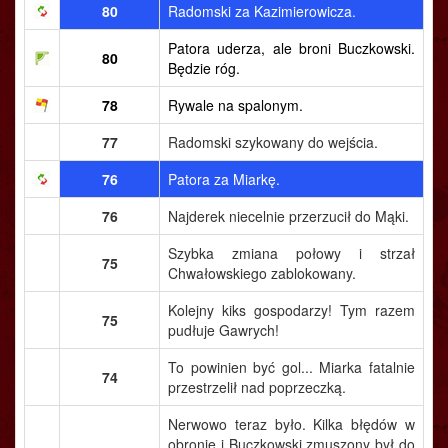
80
Radomski za Kazimierowicza.
Patora uderza, ale broni Buczkowski.
80
Będzie róg.
78
Rywale na spalonym.
77
Radomski szykowany do wejścia.
76
Patora za Miarkę.
76
Najderek niecelnie przerzucił do Mąki.
Szybka zmiana połowy i strzał
75
Chwałowskiego zablokowany.
Kolejny kiks gospodarzy! Tym razem
75
pudłuje Gawrych!
To powinien być gol... Miarka fatalnie
74
przestrzelił nad poprzeczką.
Nerwowo teraz było. Kilka błędów w
obronie i Buczkowski zmuszony był do