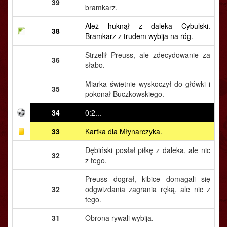
39
bramkarz.
Ależ huknął z daleka Cybulski.
38
Bramkarz z trudem wybija na róg.
Strzelił Preuss, ale zdecydowanie za
36
słabo.
Miarka świetnie wyskoczył do główki i
35
pokonał Buczkowskiego.
34
0:2...
33
Kartka dla Młynarczyka.
Dębiński posłał piłkę z daleka, ale nic
32
z tego.
Preuss dograł, kibice domagali się
32
odgwizdania zagrania ręką, ale nic z
tego.
31
Obrona rywali wybija.