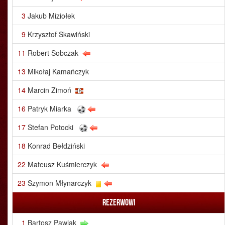
3
Jakub Miziołek
9
Krzysztof Skawiński
11
Robert Sobczak
13
Mikołaj Kamańczyk
14
Marcin Zimoń
16
Patryk Miarka
17
Stefan Potocki
18
Konrad Bełdziński
22
Mateusz Kuśmierczyk
23
Szymon Młynarczyk
Rezerwowi
1
Bartosz Pawlak