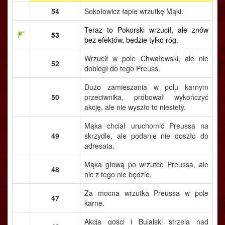
54
Sokołowicz łapie wrzutkę Mąki.
Teraz to Pokorski wrzucił, ale znów
53
bez efektów, będzie tylko róg.
Wrzucił w pole Chwałowski, ale nie
52
dobiegł do tego Preuss.
Dużo zamieszania w polu karnym
50
przeciwnika, próbował wykończyć
akcję, ale nie wyszło to niestety.
Mąka chciał uruchomić Preussa na
49
skrzydle, ale podanie nie doszło do
adresata.
Mąka głową po wrzutce Preussa, ale
48
nic z tego nie będzie.
Za mocna wrzutka Preussa w pole
47
karne.
Akcja gości i Bujalski strzela nad