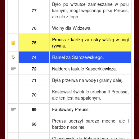
Było po wrzutce zamieszanie w polu
77
karnym, mógł wepchnąć piłkę Preuss,
ale nic z tego.
76
Wolny dla Widzewa.
Preuss z kartką za ostry wślizg w nogi
75
rywala.
74
Ramel za Starczewskiego.
72
Najderek fauluje Kasperkiewicza.
71
Była przerwa na wodę i gramy dalej.
Kostewski świetnie uruchomił Preussa,
70
ale ten jest na spalonym.
69
Faulowany Preuss.
Preuss uderzył bardzo mocno, ale i
68
bardzo niecelnie.
Chwałowski do Pokorskiego, ale ten z