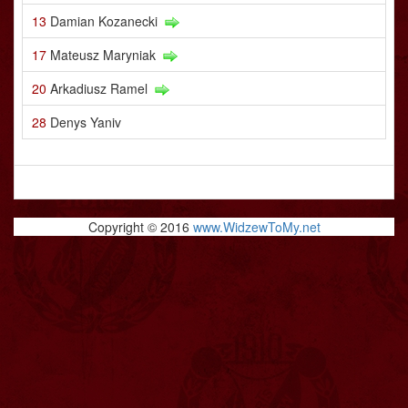
13
Damian Kozanecki
17
Mateusz Maryniak
20
Arkadiusz Ramel
28
Denys Yaniv
Copyright © 2016
www.WidzewToMy.net