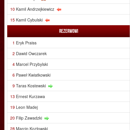
10
Kamil Andrzejkiewicz
15
Kamil Cybulski
Rezerwowi
1
Eryk Praiss
2
Dawid Owczarek
4
Marcel Przybylski
6
Paweł Kwiatkowski
9
Taras Kostewski
13
Ernest Kurzawa
19
Leon Madej
20
Filip Zawadzki
28
Marcin Kozłowski