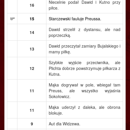
Niecelnie podał Dawid i Kutno przy
16
piłce.
15
Starczewski fauluje Preussa.
Dawid strzelił z dystansu, ale nad
14
poprzeczką.
Dawid przeczytał zamiary Bujalskiego i
13
mamy piłkę.
Szybkie wyjście przeciwnika, ale
12
Plichta dobrze powstrzymuje piłkarza z
Kutna.
Mąka dogrywał w pole, wbiegał tam
11
Preuss, ale wszystko wyjaśnia
Sokołowicz.
Mąka uderzył z daleka, ale obrona
11
blokuje.
9
Aut dla Widzewa.