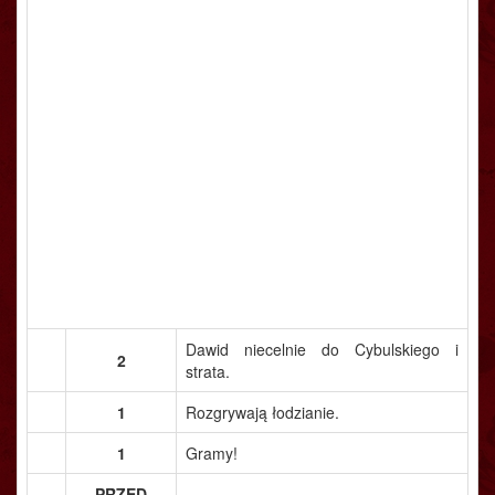
Dawid niecelnie do Cybulskiego i
2
strata.
1
Rozgrywają łodzianie.
1
Gramy!
PRZED