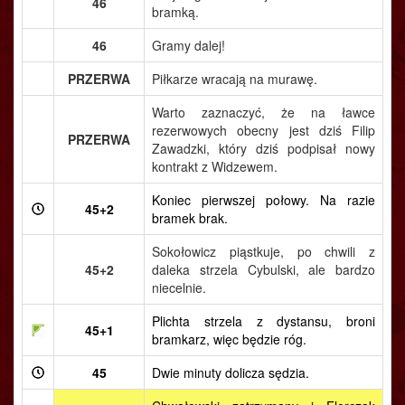
46
bramką.
46
Gramy dalej!
PRZERWA
Piłkarze wracają na murawę.
Warto zaznaczyć, że na ławce
rezerwowych obecny jest dziś Filip
PRZERWA
Zawadzki, który dziś podpisał nowy
kontrakt z Widzewem.
Koniec pierwszej połowy. Na razie
45+2
bramek brak.
Sokołowicz piąstkuje, po chwili z
45+2
daleka strzela Cybulski, ale bardzo
niecelnie.
Plichta strzela z dystansu, broni
45+1
bramkarz, więc będzie róg.
45
Dwie minuty dolicza sędzia.