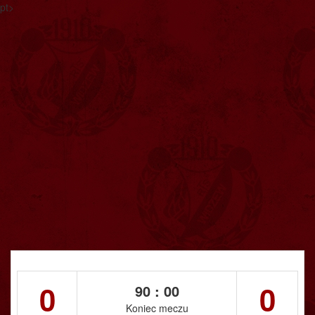
pt>
0
0
90 : 00
Koniec meczu