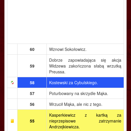
60
Wznowi Sokołowicz.
Dobrze zapowiadająca się akcja
59
Widzewa zakończona słabą wrzutką
Preussa.
58
Kostewski za Cybulskiego.
57
Poturbowany na skrzydle Mąka.
56
Wrzucił Mąka, ale nic z tego.
Kasperkiewicz z kartką za
55
nieprzepisowe zatrzymanie
Andrzejkiewicza.