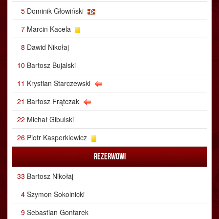
5
Dominik Głowiński
7
Marcin Kacela
8
Dawid Nikołaj
10
Bartosz Bujalski
11
Krystian Starczewski
21
Bartosz Frątczak
22
Michał Gibulski
26
Piotr Kasperkiewicz
Rezerwowi
33
Bartosz Nikołaj
4
Szymon Sokolnicki
9
Sebastian Gontarek