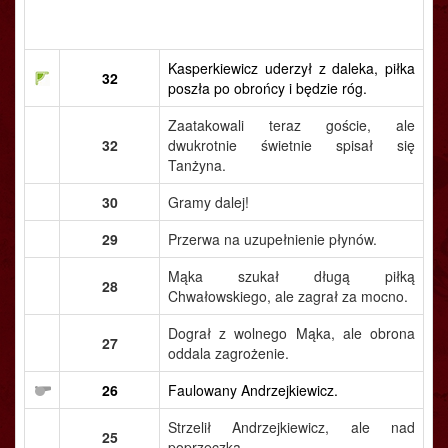
Kasperkiewicz uderzył z daleka, piłka
32
poszła po obrońcy i będzie róg.
Zaatakowali teraz goście, ale
32
dwukrotnie świetnie spisał się
Tanżyna.
30
Gramy dalej!
29
Przerwa na uzupełnienie płynów.
Mąka szukał długą piłką
28
Chwałowskiego, ale zagrał za mocno.
Dograł z wolnego Mąka, ale obrona
27
oddala zagrożenie.
26
Faulowany Andrzejkiewicz.
Strzelił Andrzejkiewicz, ale nad
25
poprzeczką.