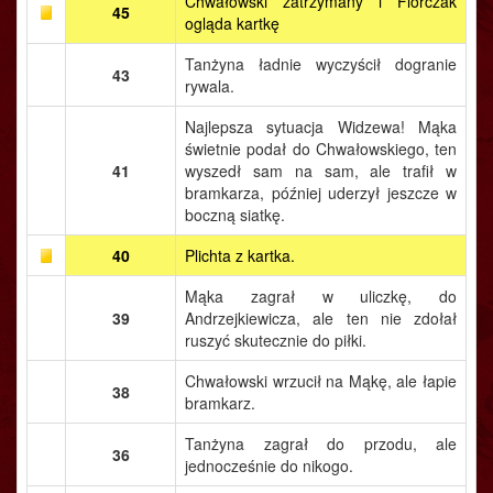
Chwałowski zatrzymany i Florczak
45
ogląda kartkę
Tanżyna ładnie wyczyścił dogranie
43
rywala.
Najlepsza sytuacja Widzewa! Mąka
świetnie podał do Chwałowskiego, ten
41
wyszedł sam na sam, ale trafił w
bramkarza, później uderzył jeszcze w
boczną siatkę.
40
Plichta z kartka.
Mąka zagrał w uliczkę, do
39
Andrzejkiewicza, ale ten nie zdołał
ruszyć skutecznie do piłki.
Chwałowski wrzucił na Mąkę, ale łapie
38
bramkarz.
Tanżyna zagrał do przodu, ale
36
jednocześnie do nikogo.