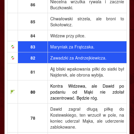
Niecelna wrzutka rywala i zacznie
86
Buczkowski.
Chwałowski strzela, ale broni to
85
Sokołowicz.
84
Widzew przy piłce.
83
Maryniak za Frątczaka.
82
Zawadzki za Andrzejkiewicza.
Ajj bliski wpakowania piłki do siatki był
81
Najderek, ale obrona wybija.
Kontra Widzewa, ale Dawid po
80
podaniu od Mąki nie zdołał
zacentrować. Będzie róg.
Dawid zagrał długą piłkę do
Kostewskiego, ten wrzucił w pole, na
78
koniec uderzał Mąka, ale uderzenie
zablokowane.