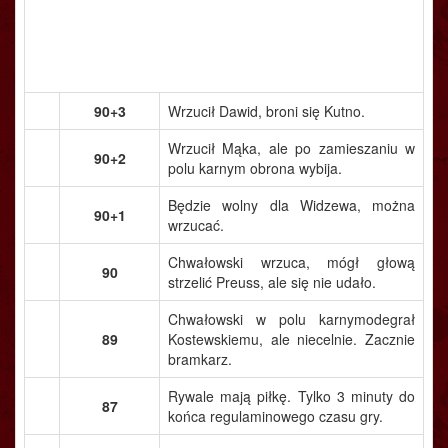
90+3
Wrzucił Dawid, broni się Kutno.
Wrzucił Mąka, ale po zamieszaniu w
90+2
polu karnym obrona wybija.
Będzie wolny dla Widzewa, można
90+1
wrzucać.
Chwałowski wrzuca, mógł głową
90
strzelić Preuss, ale się nie udało.
Chwałowski w polu karnymodegrał
89
Kostewskiemu, ale niecelnie. Zacznie
bramkarz.
Rywale mają piłkę. Tylko 3 minuty do
87
końca regulaminowego czasu gry.