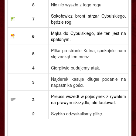
8
Nic nie wyszło z tego rogu.
Sokołowicz broni strzał Cybulskiego,
7
będzie róg.
Mąka do Cybulskiego, ale ten jest na
6
spalonym.
Piłka po stronie Kutna, spokojnie nam
5
się zaczął ten mecz.
4
Cierpliwie budujemy atak.
Najderek kasuje długie podanie na
3
napastnika gości.
Preuss wszedł w pojedynek z rywalem
2
na prawym skrzydle, ale faulował.
2
Szybko odzyskaliśmy piłkę.