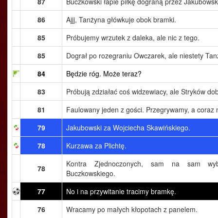
87
Buczkowski łapie piłkę dograną przez Jakubowsk
86
Ajjj, Tanżyna główkuje obok bramki.
85
Próbujemy wrzutek z daleka, ale nic z tego.
85
Dograł po rozegraniu Owczarek, ale niestety Tanż
84
Będzie róg. Może teraz?
83
Próbują zdziałać coś widzewiacy, ale Stryków dob
81
Faulowany jeden z gości. Przegrywamy, a coraz 
79
Jakubowski za Wojciecha Skawińskiego.
78
Kurzawa za Plichtę.
Kontra Zjednoczonych, sam na sam wybi
78
Buczkowskiego.
77
No i na przywitanie tracimy bramkę.
76
Wracamy po małych kłopotach z panelem.