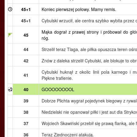
45+1
Koniec pierwszej połowy. Mamy remis.
45+1
Cybulski wrzucił, ale centra szybko wybita przez 
Mąka dograł z prawej strony i próbował do głó
45
róg.
44
Strzelił teraz Tlaga, ale piłka opuszcza teren oś
42
Znów z daleka strzelił Cybulski, ale blokuje to ob
Cybulski huknął z okolic linii pola karnego i 
41
Piękne trafienie.
40
GOOOOOOOOL
39
Dobrze Plichta wygrał pojedynek biegowy z rywal
38
Niedzielski nie opanował piłki i jest aut dla Stryk
37
Wojciech Skawiński przebił się prawą flanką, ale f
36
Teraz Zjednoczeni atakują.