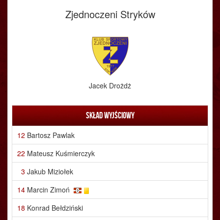
Zjednoczeni Stryków
Jacek Drożdż
Skład wyjściowy
12
Bartosz Pawlak
22
Mateusz Kuśmierczyk
3
Jakub Miziołek
14
Marcin Zimoń
18
Konrad Bełdziński