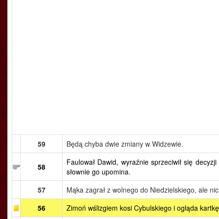
59
Będą chyba dwie zmiany w Widzewie.
Faulował Dawid, wyraźnie sprzeciwił się decyzji 
58
słownie go upomina.
57
Mąka zagrał z wolnego do Niedzielskiego, ale nic 
56
Zimoń wślizgiem kosi Cybulskiego i ogląda kartkę