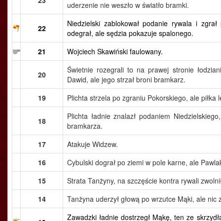
23
uderzenie nie weszło w światło bramki.
Niedzielski zablokował podanie rywala i zgra
22
odegrał, ale sędzia pokazuje spalonego.
21
Wojciech Skawiński faulowany.
Świetnie rozegrali to na prawej stronie łodzia
20
Dawid, ale jego strzał broni bramkarz.
19
Plichta strzela po zgraniu Pokorskiego, ale piłka
Plichta ładnie znalazł podaniem Niedzielskiego
18
bramkarza.
17
Atakuje Widzew.
16
Cybulski dograł po ziemi w pole karne, ale Pawla
15
Strata Tanżyny, na szczęście kontra rywali zwolni
14
Tanżyna uderzył głową po wrzutce Mąki, ale nic z
Zawadzki ładnie dostrzegł Mąkę, ten ze skrzydła