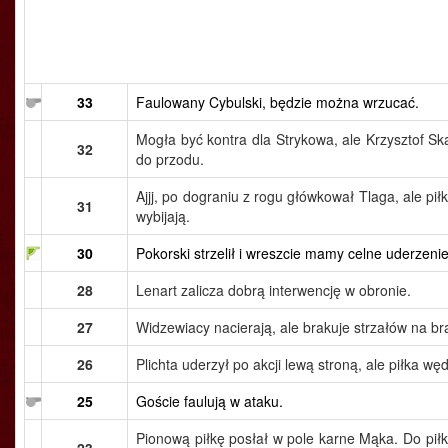
33
Faulowany Cybulski, będzie można wrzucać.
Mogła być kontra dla Strykowa, ale Krzysztof S
32
do przodu.
Ajjj, po dograniu z rogu główkował Tlaga, ale pił
31
wybijają.
30
Pokorski strzelił i wreszcie mamy celne uderzeni
28
Lenart zalicza dobrą interwencję w obronie.
27
Widzewiacy nacierają, ale brakuje strzałów na b
26
Plichta uderzył po akcji lewą stroną, ale piłka wę
25
Goście faulują w ataku.
Pionową piłkę posłał w pole karne Mąka. Do piłki