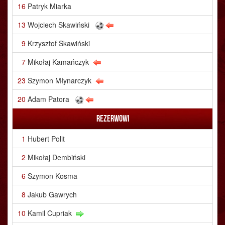
16
Patryk Miarka
13
Wojciech Skawiński
9
Krzysztof Skawiński
7
Mikołaj Kamańczyk
23
Szymon Młynarczyk
20
Adam Patora
Rezerwowi
1
Hubert Polit
2
Mikołaj Dembiński
6
Szymon Kosma
8
Jakub Gawrych
10
Kamil Cupriak