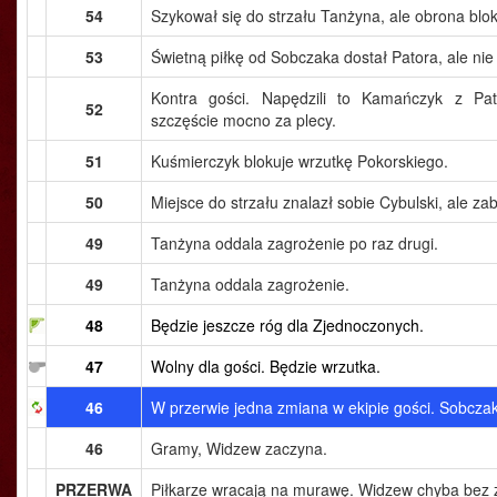
54
Szykował się do strzału Tanżyna, ale obrona blok
53
Świetną piłkę od Sobczaka dostał Patora, ale nie tr
Kontra gości. Napędzili to Kamańczyk z Pat
52
szczęście mocno za plecy.
51
Kuśmierczyk blokuje wrzutkę Pokorskiego.
50
Miejsce do strzału znalazł sobie Cybulski, ale zab
49
Tanżyna oddala zagrożenie po raz drugi.
49
Tanżyna oddala zagrożenie.
48
Będzie jeszcze róg dla Zjednoczonych.
47
Wolny dla gości. Będzie wrzutka.
46
W przerwie jedna zmiana w ekipie gości. Sobcza
46
Gramy, Widzew zaczyna.
PRZERWA
Piłkarze wracają na murawę. Widzew chyba bez 