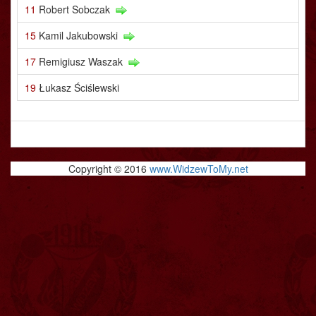
11
Robert Sobczak
15
Kamil Jakubowski
17
Remigiusz Waszak
19
Łukasz Ściślewski
Copyright © 2016
www.WidzewToMy.net