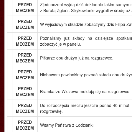
PRZED
Zjednoczeni wyjdą dziś dokładnie takim samym 
MECZEM
z Borutą Zgierz. Strykowianie wygrali w środę aż 
PRZED
W wyjściowym składzie zobaczymy dziś Filipa Z
MECZEM
PRZED
Poznaliśmy już składy na dzisiejsze spotkan
MECZEM
zobaczyć je w panelu.
PRZED
Piłkarze obu drużyn już na rozgrzewce.
MECZEM
PRZED
Niebawem powinniśmy poznać składu obu druży
MECZEM
PRZED
Bramkarze Widzewa meldują się na rozgrzewce.
MECZEM
PRZED
Do rozpoczęcia meczu jeszcze ponad 40 minut. P
MECZEM
rozgrzewkę.
PRZED
Witamy Państwa z Łodzianki!
MECZEM