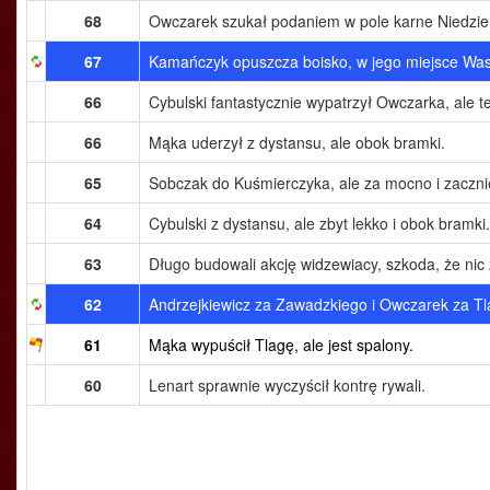
68
Owczarek szukał podaniem w pole karne Niedziel
67
Kamańczyk opuszcza boisko, w jego miejsce Wa
66
Cybulski fantastycznie wypatrzył Owczarka, ale 
66
Mąka uderzył z dystansu, ale obok bramki.
65
Sobczak do Kuśmierczyka, ale za mocno i zaczni
64
Cybulski z dystansu, ale zbyt lekko i obok bramki.
63
Długo budowali akcję widzewiacy, szkoda, że nic 
62
Andrzejkiewicz za Zawadzkiego i Owczarek za Tl
61
Mąka wypuścił Tlagę, ale jest spalony.
60
Lenart sprawnie wyczyścił kontrę rywali.