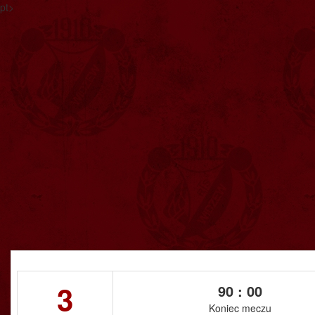
pt>
3
90 : 00
Koniec meczu