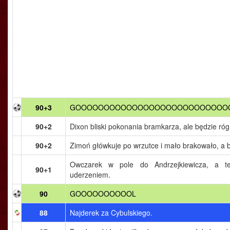
90+3
GOOOOOOOOOOOOOOOOOOOOOOOOOOO
90+2
Dixon bliski pokonania bramkarza, ale będzie róg
90+2
Zimoń główkuje po wrzutce i mało brakowało, a b
Owczarek w pole do Andrzejkiewicza, a 
90+1
uderzeniem.
90
GOOOOOOOOOOL
88
Najderek za Cybulskiego.