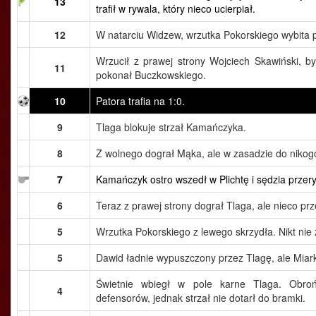
13
trafił w rywala, który nieco ucierpiał.
12
W natarciu Widzew, wrzutka Pokorskiego wybita 
Wrzucił z prawej strony Wojciech Skawiński, by
11
pokonał Buczkowskiego.
10
Patora trafia na 1:0.
9
Tlaga blokuje strzał Kamańczyka.
8
Z wolnego dograł Mąka, ale w zasadzie do nikog
7
Kamańczyk ostro wszedł w Plichtę i sędzia przer
6
Teraz z prawej strony dograł Tlaga, ale nieco prz
5
Wrzutka Pokorskiego z lewego skrzydła. Nikt nie 
5
Dawid ładnie wypuszczony przez Tlagę, ale Miark
Świetnie wbiegł w pole karne Tlaga. Obro
4
defensorów, jednak strzał nie dotarł do bramki.