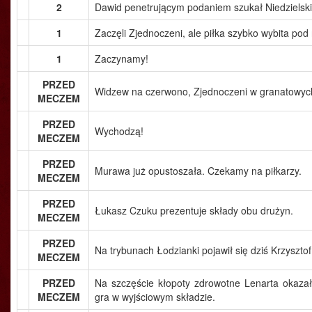
2
Dawid penetrującym podaniem szukał Niedzielski
1
Zaczęli Zjednoczeni, ale piłka szybko wybita po
1
Zaczynamy!
PRZED
Widzew na czerwono, Zjednoczeni w granatowych
MECZEM
PRZED
Wychodzą!
MECZEM
PRZED
Murawa już opustoszała. Czekamy na piłkarzy.
MECZEM
PRZED
Łukasz Czuku prezentuje składy obu drużyn.
MECZEM
PRZED
Na trybunach Łodzianki pojawił się dziś Krzyszto
MECZEM
PRZED
Na szczęście kłopoty zdrowotne Lenarta okazały
MECZEM
gra w wyjściowym składzie.