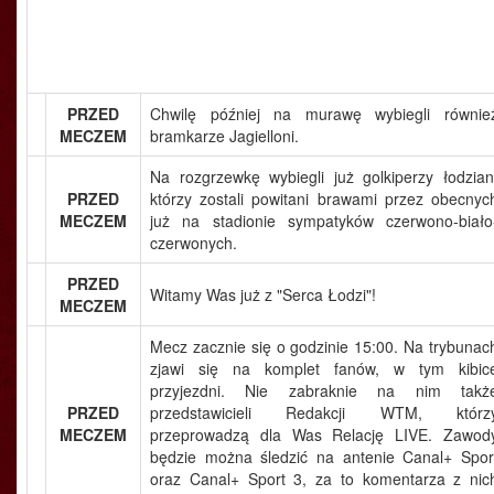
PRZED
Chwilę później na murawę wybiegli równie
MECZEM
bramkarze Jagielloni.
Na rozgrzewkę wybiegli już golkiperzy łodzian
PRZED
którzy zostali powitani brawami przez obecnyc
MECZEM
już na stadionie sympatyków czerwono-biało
czerwonych.
PRZED
Witamy Was już z "Serca Łodzi"!
MECZEM
Mecz zacznie się o godzinie 15:00. Na trybunac
zjawi się na komplet fanów, w tym kibic
przyjezdni. Nie zabraknie na nim takż
PRZED
przedstawicieli Redakcji WTM, którz
MECZEM
przeprowadzą dla Was Relację LIVE. Zawod
będzie można śledzić na antenie Canal+ Spor
oraz Canal+ Sport 3, za to komentarza z nic