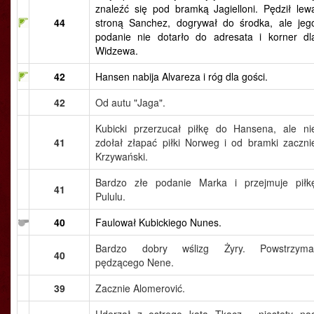
znaleźć się pod bramką Jagielloni. Pędził lew
44
stroną Sanchez, dogrywał do środka, ale jeg
podanie nie dotarło do adresata i korner dl
Widzewa.
42
Hansen nabija Alvareza i róg dla gości.
42
Od autu "Jaga".
Kubicki przerzucał piłkę do Hansena, ale ni
41
zdołał złapać piłki Norweg i od bramki zaczni
Krzywański.
Bardzo złe podanie Marka i przejmuje piłk
41
Pululu.
40
Faulował Kubickiego Nunes.
Bardzo dobry wślizg Żyry. Powstrzyma
40
pędzącego Nene.
39
Zacznie Alomerović.