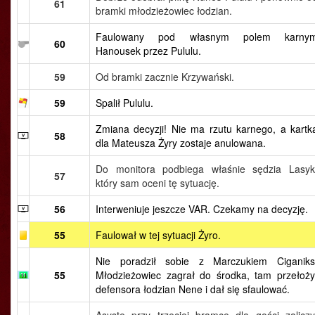
61
bramki młodzieżowiec łodzian.
Faulowany pod własnym polem karny
60
Hanousek przez Pululu.
59
Od bramki zacznie Krzywański.
59
Spalił Pululu.
Zmiana decyzji! Nie ma rzutu karnego, a kartk
58
dla Mateusza Żyry zostaje anulowana.
Do monitora podbiega właśnie sędzia Lasyk
57
który sam oceni tę sytuację.
56
Interweniuje jeszcze VAR. Czekamy na decyzję.
55
Faulował w tej sytuacji Żyro.
Nie poradził sobie z Marczukiem Ciganiks
55
Młodzieżowiec zagrał do środka, tam przełoży
defensora łodzian Nene i dał się sfaulować.