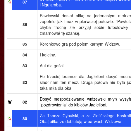
87
i Nguiamba.
Pawłowski dostał piłkę na jedenastym metrze
zupełnie jak Imaz w pierwszej połowie. "Pawłoś
86
chyba trochę źle przyjął sobie futbolówkę 
zmarnował tę szansę.
85
Koronkowo gra pod polem karnym Widzew.
84
I kolejny.
83
Aut dla gości.
Po trzeciej bramce dla Jagielloni dosyć mocn
83
siadł nam ten mecz. Druga połowa nie była ju
taka miła dla oka.
Dosyć niespodziewanie widzewski młyn wysył
82
"pozdrowienia" do kibiców Jagielloni.
Za Tkacza Cybulski, a za Zielińskiego Kastrati
80
Obaj piłkarze debiutują w barwach Widzewa!