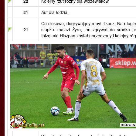
22
Kolejny rzut rożny dla widzewiaków.
21
Aut dla łodzia.
Co ciekawe, dogrywającym był Tkacz. Na długi
21
słupku znalazł Żyro, ten zgrywał do środka n
Ibizę, ale Hiszpan został uprzedzony i kolejny róg