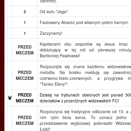
Sanchez.
2
Od autu "Jaga".
1
Faulowany Alvarez pod własnym polem karnym.
1
Zaczynamy!
Kapitanami obu zespołów są Jesus Imaz 
PRZED
debiutujący w tej roli od pierwszej minuty
MECZEM
Bartłomiej Pawłowski!
Rozpoczęła się znana każdemu widzewiakow
PRZED
melodia. Na boisku meldują się zawodnic
MECZEM
czerwono-biało-czerwonych, a przygrywa i
"Taniec Eleny"!
PRZED
Dzisiaj na trybunach obecnych jest ponad 30
MECZEM
dzieciaków z przeróżnych widzewskich FC!
Rozpoczyna się tradycyjne odliczanie od 10, a 
PRZED
nim rytm bicia serca. To oznacz jedno 
MECZEM
przedstawienie wyjściowej jedenastki Widzew
Łódź!