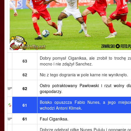
Dobry pomysł Ciganiksa, ale zrobił to trochę z
63
mocno i nie zdążył Sanchez.
62
Nic z tego dogrania w pole karne nie wyniknęło.
Ostro potraktowany Pawłowski i rzut wolny dl
62
gospodarzy.
Boisko opuszcza Fabio Nunes, a jego miejsc
61
wchodzi Antoni Klimek.
61
Faul Ciganiksa.
Dobrze odebrał piłkę Nunes Pululu i ponownie o