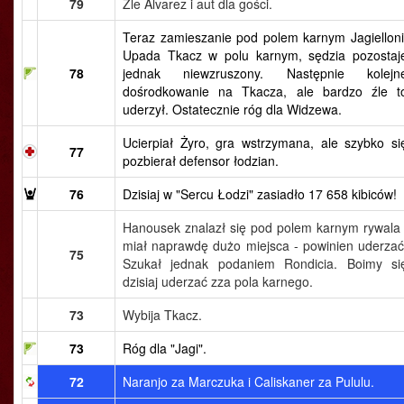
79
Źle Alvarez i aut dla gości.
Teraz zamieszanie pod polem karnym Jagielloni
Upada Tkacz w polu karnym, sędzia pozostaj
78
jednak niewzruszony. Następnie kolejn
dośrodkowanie na Tkacza, ale bardzo źle t
uderzył. Ostatecznie róg dla Widzewa.
Ucierpiał Żyro, gra wstrzymana, ale szybko si
77
pozbierał defensor łodzian.
76
Dzisiaj w "Sercu Łodzi" zasiadło 17 658 kibiców!
Hanousek znalazł się pod polem karnym rywala 
miał naprawdę dużo miejsca - powinien uderzać
75
Szukał jednak podaniem Rondicia. Boimy si
dzisiaj uderzać zza pola karnego.
73
Wybija Tkacz.
73
Róg dla "Jagi".
72
Naranjo za Marczuka i Caliskaner za Pululu.