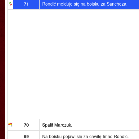
71
Rondić melduje się na boisku za Sancheza.
70
Spalił Marczuk.
69
Na boisku pojawi się za chwilę Imad Rondić.