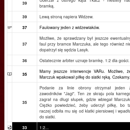
Uderzał z ostrego kąta Tkacz - niestety na
39
bramką.
39
Lewą stroną napiera Widzew.
37
Faulowany jeden z widzewiaków.
Możliwe, że sprawdzany był jeszcze ewentualn
37
faul przy bramce Marczuka, ale tego również ni
dopatrzył się sędzia Lasyk.
36
Ostatecznie arbiter uznaje bramkę. 1:2 dla gości.
Mamy jeszcze interwencje VARu. Możliwe, ż
35
Marczuk wpakował piłkę do siatki ręką. Czekamy
Podanie za linie obrony otrzymał jeden 
zawodników "Jagi". Ten ze skraju pola karneg
zagrał na długi słupek, gdzie wbiegał Marczuk
35
Ciężko powiedzieć, żeby uderzył piłkę, bo t
raczej odbiła mu się od klatki piersiowej i wpadł
do siatki.
33
1:2...