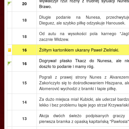
Wywalczył rzut rożny z trudnej sytuacji Nunes
20
Brawo.
Długie podanie na Nunesa, przechwytuj
18
Dieguez, ale szybko piłkę odzyskuje Hanousek.
Od autu na wysokości pola karnego "Jagi
18
zacznie Widzew.
16
Żółtym kartonikiem ukarany Paweł Zieliński.
Dogrywał płasko Tkacz do Nunesa, ale ni
16
doszło to podanie i mamy róg.
Pograli z prawej strony Nunes z Alvarezem
15
Zakończyło się to dośrodkowaniem Hiszpana, al
Alomerović wychodzi z bramki i łapie piłkę.
Za dużo miejsca miał Kubicki, ale uderzał bardz
14
lekko i bez problemu łapie jego strzał Krzywański
Akcja dwóch świeżo podpisanych graczy 
13
pierwsza bramka z opaską kapitańską "Pawłosia"