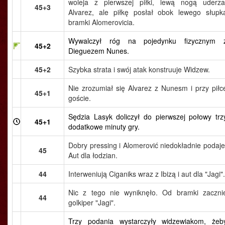
woleja z pierwszej piłki, lewą nogą uderza
45+3
Alvarez, ale piłkę posłał obok lewego słupk
bramki Alomerovicia.
Wywalczył róg na pojedynku fizycznym 
45+2
Dieguezem Nunes.
45+2
Szybka strata i swój atak konstruuje Widzew.
Nie zrozumiał się Alvarez z Nunesm i przy piłc
45+1
goście.
Sędzia Lasyk doliczył do pierwszej połowy trz
45+1
dodatkowe minuty gry.
Dobry pressing i Alomerović niedokładnie podaje
45
Aut dla łodzian.
44
Interweniują Ciganiks wraz z Ibizą i aut dla "Jagi".
Nic z tego nie wyniknęło. Od bramki zaczni
44
golkiper "Jagi".
Trzy podania wystarczyły widzewiakom, żeb