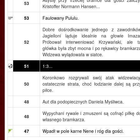
Asystę przy trzeciej bramce dla gości zaliczy
53
Kristoffer Normann Hansen...
53
Faulowany Pululu.
Dobre dośrodkowanie jednego z zawodnikó
Jagielloni ląduje idealnie na głowie Imaza
52
Próbował interweniować Krzywański, ale t
główka była zbyt mocna i po rękawicy bramkarz
Widzewa wylądowała w siatce.
51
1:3...
Koronkowo rozgrywali swój atak widzewiacy
50
ostatecznie strata, choć łodzianie dalej są prz
piłce.
48
Aut dla podopiecznych Daniela Myśliwca.
Wypychani rywale i zmuszeni są cofnąć piłkę d
48
własnego bramkarza.
47
Wpadł w pole karne Nene i róg dla gości.