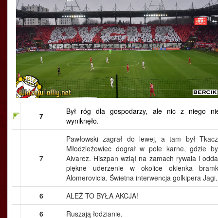
Był róg dla gospodarzy, ale nic z niego ni
7
wyniknęło.
Pawłowski zagrał do lewej, a tam był Tkacz
Młodzieżowiec dograł w pole karne, gdzie by
7
Alvarez. Hiszpan wziął na zamach rywala i odda
piękne uderzenie w okolice okienka bramk
Alomerovicia. Świetna interwencja golkipera Jagi.
6
ALEŻ TO BYŁA AKCJA!
6
Ruszają łodzianie.