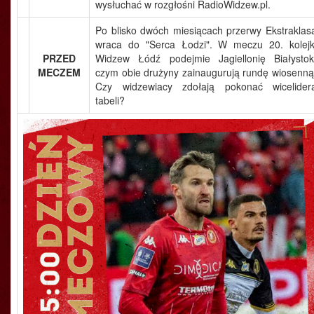
wysłuchać w rozgłośni RadioWidzew.pl.
Po blisko dwóch miesiącach przerwy Ekstraklas
wraca do "Serca Łodzi". W meczu 20. kolejk
PRZED
Widzew Łódź podejmie Jagiellonię Białystok
MECZEM
czym obie drużyny zainaugurują rundę wiosenną
Czy widzewiacy zdołają pokonać wicelider
tabeli?