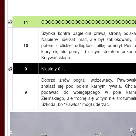
11
GOOOOOOOOOOOOOOOOOOOOOOOOOOO
Szybka kontra Jagielloni prawą stroną boiska
Najpierw uderzał Imaz, ale był zablokowany, 
10
potem z bliskiej odległości piłkę uderzył Pululu
który się nie pomylił i silnym strzałem pokona
Krzywańskiego.
9
Niestety 0:1...
Dobrze znów pograli widzewiacy. Pawłowsk
znalazł się pod polem karnym rywala. Chcia
9
podawać do wbiegającego w pole karn
Zielińskiego, ale trochę się w tym nie zrozumieli
Szkoda, bo "Pawłoś" mógł uderzać.