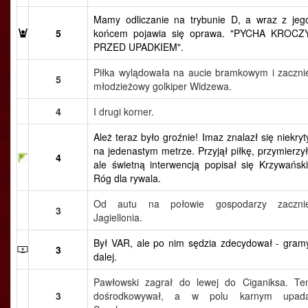
Mamy odliczanie na trybunie D, a wraz z jeg
5
końcem pojawia się oprawa. "PYCHA KROCZ
PRZED UPADKIEM".
Piłka wylądowała na aucie bramkowym i zaczni
5
młodzieżowy golkiper Widzewa.
4
I drugi korner.
Ależ teraz było groźnie! Imaz znalazł się niekryt
na jedenastym metrze. Przyjął piłkę, przymierzył
4
ale świetną interwencją popisał się Krzywański
Róg dla rywala.
Od autu na połowie gospodarzy zaczni
3
Jagiellonia.
Był VAR, ale po nim sędzia zdecydował - gram
3
dalej.
Pawłowski zagrał do lewej do Ciganiksa. Te
3
dośrodkowywał, a w polu karnym upad