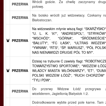
Wrócili goście. Za chwilę zaczynamy drug
PRZERWA
połowę.
Na boisko wrócili już widzewiacy. Czekamy n
PRZERWA
Białostoczan.
Na widzewskim młynie wiszą flagi: "SKARŻYSKO"
"U. L. K. '97", "ANDRESPOL", "STRYKÓW"
"WSCHÓD", "GÓRNA", "ŚRÓDMIEŚCIE"
PRZERWA
"BAŁUTY", "FC ŁASK", "ULTRAS WIDZEW"
"YWNWA", "RTS", "ŚP. MARIUSZ", "PÓŁ POLSK
NAS NIENAWIDZI DRUGIE PÓŁ TO MY".
Dzisiaj na trybunie C zawisły flagi: "ROBOTNICZ
TOWARZYSTWO SPORTOWE", "WIDZEW ŁÓD
PRZERWA
WŁADCY MIASTA WŁÓKNIARZY", "ET", "DUM
POLSKI WIDZEW ŁÓDŹ", "RUCH CHORZÓW" 
"TYLI PDW".
Do przerwy Widzew Łódź przegrywa 
PRZERWA
wiceliderem, Jagiellonią Białystok 1:2.
Dośrodkowanie wybite przed pole karne. Tam 