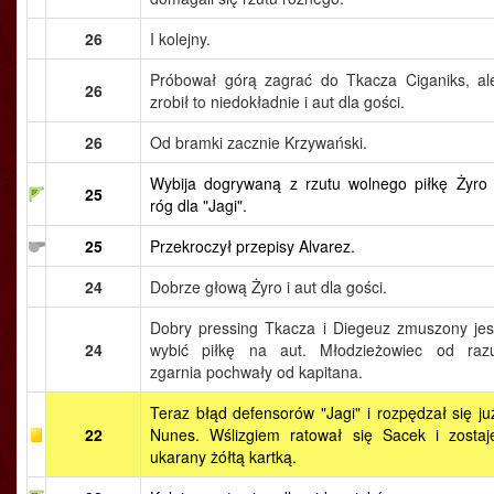
26
I kolejny.
Próbował górą zagrać do Tkacza Ciganiks, al
26
zrobił to niedokładnie i aut dla gości.
26
Od bramki zacznie Krzywański.
Wybija dogrywaną z rzutu wolnego piłkę Żyro 
25
róg dla "Jagi".
25
Przekroczył przepisy Alvarez.
24
Dobrze głową Żyro i aut dla gości.
Dobry pressing Tkacza i Diegeuz zmuszony jes
24
wybić piłkę na aut. Młodzieżowiec od raz
zgarnia pochwały od kapitana.
Teraz błąd defensorów "Jagi" i rozpędzał się ju
22
Nunes. Wślizgiem ratował się Sacek i zostaj
ukarany żółtą kartką.