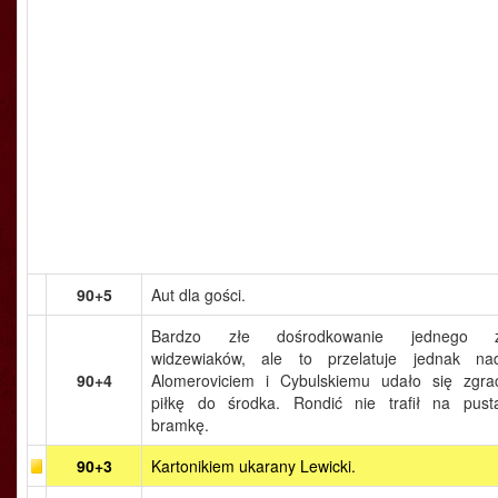
90+5
Aut dla gości.
Bardzo złe dośrodkowanie jednego 
widzewiaków, ale to przelatuje jednak na
90+4
Alomeroviciem i Cybulskiemu udało się zgra
piłkę do środka. Rondić nie trafił na pust
bramkę.
90+3
Kartonikiem ukarany Lewicki.