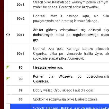
Stracił piłkę Kastrati pod własnym polem karnym 
90+3
zrobił się chaos. Poradził sobie Krzywański.
Uderzał Imaz z ostrego kąta, ale piłk
90+2
powędrowała nad bramką Krzywańskiego.
Arbiter główny zdecydował się doliczyć pię
90+1
dodatkowych minut do regulaminowego czas
gry.
Uderzał zza pola karnego bardzo niecelni
90+1
Ciganiks, piłka po rykoszecie trafiła Żyro, al
spokojnie złapał piłkę Alomerović.
90
I jeszcze jeden róg.
Korner dla Widzewa po dośrodkowani
90
Ciganiksa.
89
Dobry wślizg Cybulskiego i aut dla gości.
88
Spokojnie rozgrywają piłkę Białostoczanie.
Schodzi Hansen i Kubicki, a w ich miejsce Lewick