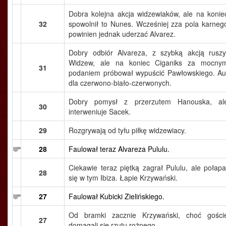
Dobra kolejna akcja widzewiaków, ale na konie
32
spowolnił to Nunes. Wcześniej zza pola karneg
powinien jednak uderzać Alvarez.
Dobry odbiór Alvareza, z szybką akcją ruszy
Widzew, ale na koniec Ciganiks za mocny
31
podaniem próbował wypuścić Pawłowskiego. Au
dla czerwono-biało-czerwonych.
Dobry pomysł z przerzutem Hanouska, al
30
interweniuje Sacek.
29
Rozgrywają od tyłu piłkę widzewiacy.
28
Faulował teraz Alvareza Pululu.
Ciekawie teraz piętką zagrał Pululu, ale połapa
28
się w tym Ibiza. Łapie Krzywański.
27
Faulował Kubicki Zielińskiego.
Od bramki zacznie Krzywański, choć gości
27
domagali się rzutu rożnego.