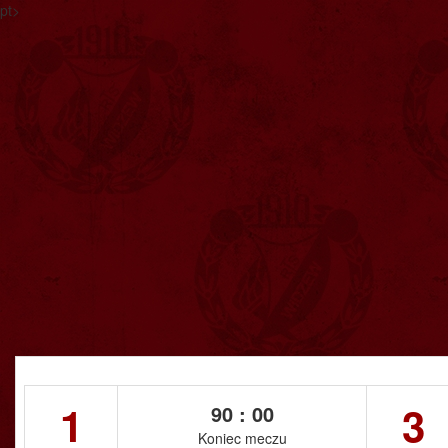
pt>
1
3
90 : 00
Koniec meczu