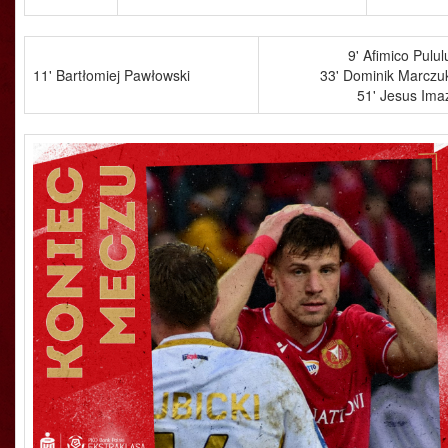
9' Afimico Pulul
11' Bartłomiej Pawłowski
33' Dominik Marczu
51' Jesus Ima