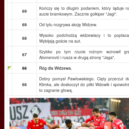
Kończy się to długim podaniem, który ląduje n
69
aucie bramkowym. Zacznie golkiper "Jagi".
69
Od tyłu rozgrywa akcję Widzew.
Wysoko podchodzą widzewiacy i to popłaca
68
Wybijają goście na aut.
Szybko po tym rzucie rożnym wznowił gr
67
Alomerović i rusza w drugą stronę "Jaga".
66
Róg dla Widzewa.
Dobry pomysł Pawłowskiego. Cięty przerzut d
66
Klimka, ale doskoczył do piłki Wdowik i spowolni
to zagranie głową.