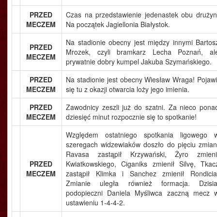
PRZED
Czas na przedstawienie jedenastek obu drużyn
MECZEM
Na początek Jagiellonia Białystok.
Na stadionie obecny jest między innymi Bartos
PRZED
Mrozek, czyli bramkarz Lecha Poznań, al
MECZEM
prywatnie dobry kumpel Jakuba Szymańskiego.
PRZED
Na stadionie jest obecny Wiesław Wraga! Pojawi
MECZEM
się tu z okazji otwarcia loży jego imienia.
PRZED
Zawodnicy zeszli już do szatni. Za nieco pona
MECZEM
dziesięć minut rozpocznie się to spotkanie!
Względem ostatniego spotkania ligowego 
szeregach widzewiaków doszło do pięciu zmian
Ravasa zastąpił Krzywański, Żyro zmieni
PRZED
Kwiatkowskiego, Ciganiks zmienił Silvę, Tkac
MECZEM
zastąpił Klimka i Sanchez zmienił Rondicia
Zmianie uległa również formacja. Dzisia
podopieczni Daniela Myśliwca zaczną mecz 
ustawieniu 1-4-4-2.