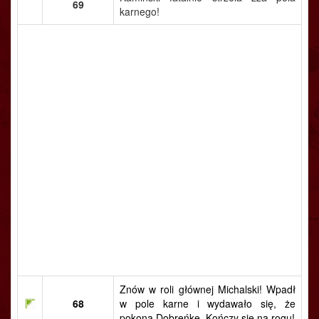
69
karnego!
Znów w roli głównej Michalski! Wpadł
68
w pole karne i wydawało się, że
pokona Dobreńkę. Kończy się na rogu!