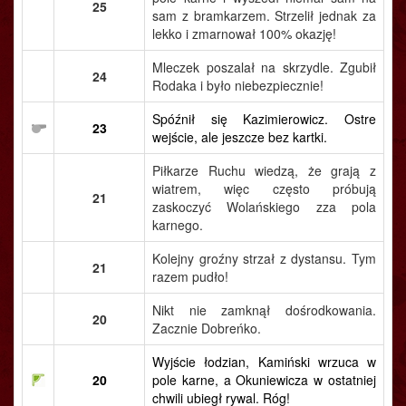
25
sam z bramkarzem. Strzelił jednak za
lekko i zmarnował 100% okazję!
Mleczek poszalał na skrzydle. Zgubił
24
Rodaka i było niebezpiecznie!
Spóźnił się Kazimierowicz. Ostre
23
wejście, ale jeszcze bez kartki.
Piłkarze Ruchu wiedzą, że grają z
wiatrem, więc często próbują
21
zaskoczyć Wolańskiego zza pola
karnego.
Kolejny groźny strzał z dystansu. Tym
21
razem pudło!
Nikt nie zamknął dośrodkowania.
20
Zacznie Dobreńko.
Wyjście łodzian, Kamiński wrzuca w
20
pole karne, a Okuniewicza w ostatniej
chwili ubiegł rywal. Róg!