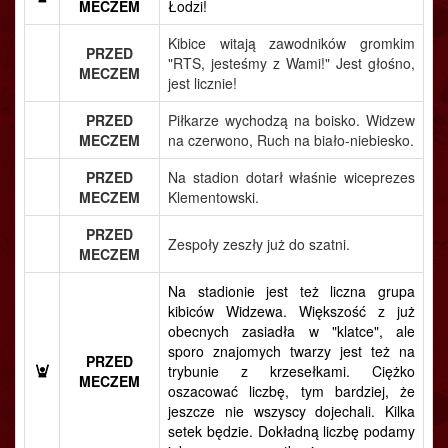
MECZEM
Łodzi!
Kibice witają zawodników gromkim
PRZED
"RTS, jesteśmy z Wami!" Jest głośno,
MECZEM
jest licznie!
PRZED
Piłkarze wychodzą na boisko. Widzew
MECZEM
na czerwono, Ruch na biało-niebiesko.
PRZED
Na stadion dotarł właśnie wiceprezes
MECZEM
Klementowski.
PRZED
Zespoły zeszły już do szatni.
MECZEM
Na stadionie jest też liczna grupa
kibiców Widzewa. Większość z już
obecnych zasiadła w "klatce", ale
sporo znajomych twarzy jest też na
PRZED
trybunie z krzesełkami. Ciężko
MECZEM
oszacować liczbę, tym bardziej, że
jeszcze nie wszyscy dojechali. Kilka
setek będzie. Dokładną liczbę podamy