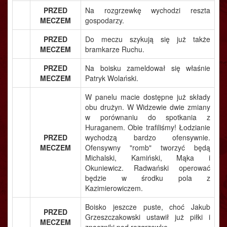
PRZED
Na rozgrzewkę wychodzi reszta
MECZEM
gospodarzy.
PRZED
Do meczu szykują się już także
MECZEM
bramkarze Ruchu.
PRZED
Na boisku zameldował się właśnie
MECZEM
Patryk Wolański.
W panelu macie dostępne już składy
obu drużyn. W Widzewie dwie zmiany
w porównaniu do spotkania z
Huraganem. Obie trafiliśmy! Łodzianie
PRZED
wychodzą bardzo ofensywnie.
MECZEM
Ofensywny "romb" tworzyć będą
Michalski, Kamiński, Mąka i
Okuniewicz. Radwański operować
będzie w środku pola z
Kazimierowiczem.
Boisko jeszcze puste, choć Jakub
PRZED
Grzeszczakowski ustawił już piłki i
MECZEM