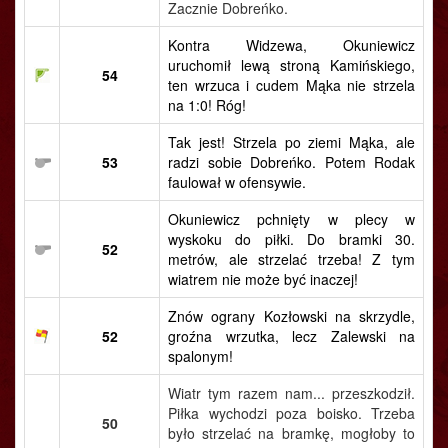
Zacznie Dobreńko.
Kontra Widzewa, Okuniewicz
uruchomił lewą stroną Kamińskiego,
54
ten wrzuca i cudem Mąka nie strzela
na 1:0! Róg!
Tak jest! Strzela po ziemi Mąka, ale
53
radzi sobie Dobreńko. Potem Rodak
faulował w ofensywie.
Okuniewicz pchnięty w plecy w
wyskoku do piłki. Do bramki 30.
52
metrów, ale strzelać trzeba! Z tym
wiatrem nie może być inaczej!
Znów ograny Kozłowski na skrzydle,
52
groźna wrzutka, lecz Zalewski na
spalonym!
Wiatr tym razem nam... przeszkodził.
Piłka wychodzi poza boisko. Trzeba
50
było strzelać na bramkę, mogłoby to