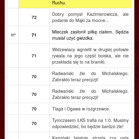
Ruchu.
Dobry pomysł Kazimierowicza, ale
72
podanie do Mąki za mocne...
Mleczek zasłonił piłkę ciałem. Sędzia
71
musiał użyć gwizdka.
Widzewiacy wgnietli w drugiej połowie
71
rywala na jego część boiska, ale nie
przekłada się to na bramki.
Radwański źle do Michalskiego.
70
Zabrakło teraz precyzji!
Radwański źle do Michalskiego.
70
Zabrakło teraz precyzji!
70
Tlaga i Ogawa w rozgrzewce.
Tymczasem ŁKS trafia na 1:0. Musimy
70
odpowiedzieć, bo będzie bardzo źle!
Kamiński fatalnie strzela zza pola