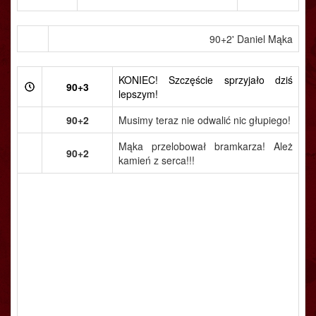
90+2' Daniel Mąka
KONIEC! Szczęście sprzyjało dziś
90+3
lepszym!
90+2
Musimy teraz nie odwalić nic głupiego!
Mąka przelobował bramkarza! Ależ
90+2
kamień z serca!!!