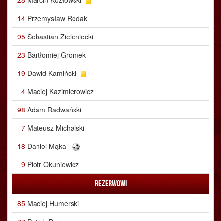
28
Marcin Kozłowski
14
Przemysław Rodak
95
Sebastian Zieleniecki
23
Bartłomiej Gromek
19
Dawid Kamiński
4
Maciej Kazimierowicz
98
Adam Radwański
7
Mateusz Michalski
18
Daniel Mąka
9
Piotr Okuniewicz
Rezerwowi
85
Maciej Humerski