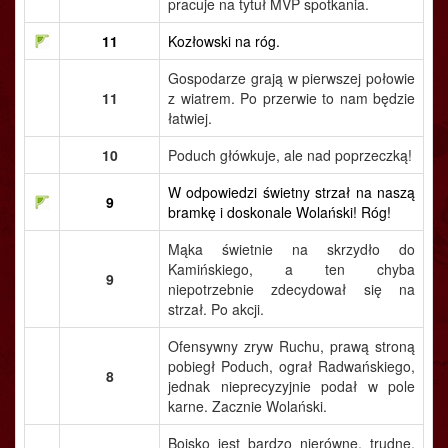
pracuje na tytuł MVP spotkania.
11
Kozłowski na róg.
Gospodarze grają w pierwszej połowie
11
z wiatrem. Po przerwie to nam będzie
łatwiej.
10
Poduch główkuje, ale nad poprzeczką!
W odpowiedzi świetny strzał na naszą
9
bramkę i doskonale Wolański! Róg!
Mąka świetnie na skrzydło do
Kamińskiego, a ten chyba
9
niepotrzebnie zdecydował się na
strzał. Po akcji.
Ofensywny zryw Ruchu, prawą stroną
pobiegł Poduch, ograł Radwańskiego,
8
jednak nieprecyzyjnie podał w pole
karne. Zacznie Wolański.
Boisko jest bardzo nierówne, trudne.