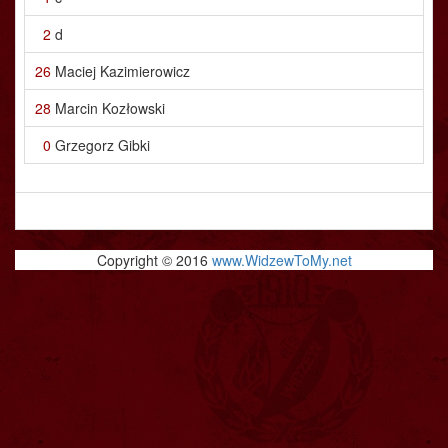
2
d
26
Maciej Kazimierowicz
28
Marcin Kozłowski
0
Grzegorz Gibki
Copyright © 2016
www.WidzewToMy.net