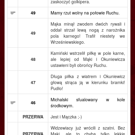
zaskoczyć golkipera.
49
Mamy rzut wolny na połowie Ruchu.
Mąka minął zwodem dwóch rywali i
oddał strzał lewą nogą z narożnika
49
pola karnego! Trafił niestety we
Wrześniewskiego.
Kamiński wstrzelił piłkę w pole karne,
48
ale lepiej od Mąki i Okuniewicza
ustawieni byli obrońcy Ruchu.
Długa piłka z wiatrem i Okuniewicz
47
głową strąca ją w kierunku bramki!
Pudło!
Michalski sfualowany w kole
46
środkowym.
PRZERWA
Jest i Mączka ;-)
Widzewiacy już wrócili z szatni. Bez
PRZERWA
Mąki, ale to chyba tylko lekkie