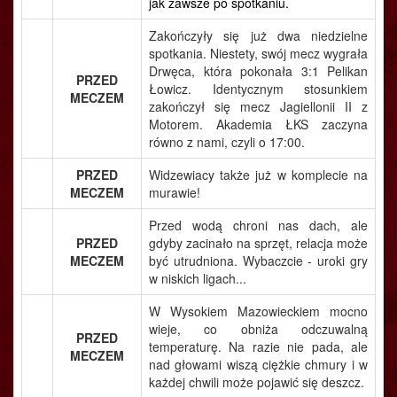
jak zawsze po spotkaniu.
Zakończyły się już dwa niedzielne
spotkania. Niestety, swój mecz wygrała
Drwęca, która pokonała 3:1 Pelikan
PRZED
Łowicz. Identycznym stosunkiem
MECZEM
zakończył się mecz Jagiellonii II z
Motorem. Akademia ŁKS zaczyna
równo z nami, czyli o 17:00.
PRZED
Widzewiacy także już w komplecie na
MECZEM
murawie!
Przed wodą chroni nas dach, ale
PRZED
gdyby zacinało na sprzęt, relacja może
MECZEM
być utrudniona. Wybaczcie - uroki gry
w niskich ligach...
W Wysokiem Mazowieckiem mocno
wieje, co obniża odczuwalną
PRZED
temperaturę. Na razie nie pada, ale
MECZEM
nad głowami wiszą ciężkie chmury i w
każdej chwili może pojawić się deszcz.