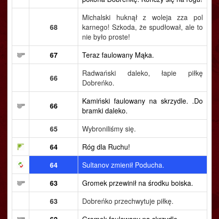
Michalski huknął z woleja zza pol
68
karnego! Szkoda, że spudłował, ale to
nie było proste!
67
Teraz faulowany Mąka.
Radwański daleko, łapie piłkę
66
Dobreńko.
Kamiński faulowany na skrzydle. .Do
66
bramki daleko.
65
Wybroniliśmy się.
64
Róg dla Ruchu!
64
Sultanov zmienił Poducha.
63
Gromek przewinił na środku boiska.
63
Dobreńko przechwytuje piłkę.