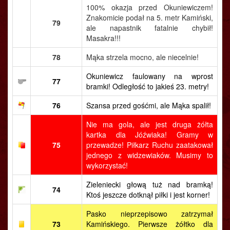
100% okazja przed Okuniewiczem!
Znakomicie podał na 5. metr Kamiński,
79
ale napastnik fatalnie chybił!
Masakra!!!
78
Mąka strzela mocno, ale niecelnie!
Okuniewicz faulowany na wprost
77
bramki! Odległość to jakieś 23. metry!
76
Szansa przed gośćmi, ale Mąka spalił!
Nie ma gola, ale jest druga żółta
kartka dla Jóźwiaka! Gramy w
75
przewadze! Piłkarz Ruchu zaatakował
jednego z widzewiaków. Musimy to
wykorzystać!
Zieleniecki głową tuż nad bramką!
74
Ktoś jeszcze dotknął piłki i jest korner!
Pasko nieprzepisowo zatrzymał
73
Kamińskiego. Pierwsze żółtko dla