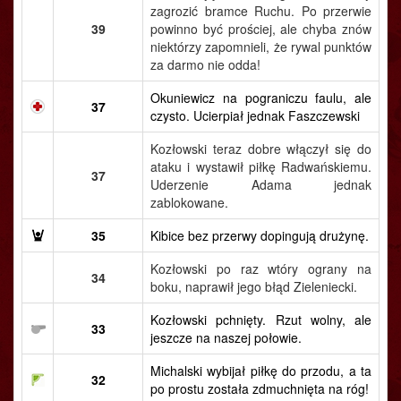
zagrozić bramce Ruchu. Po przerwie
39
powinno być prościej, ale chyba znów
niektórzy zapomnieli, że rywal punktów
za darmo nie odda!
Okuniewicz na pograniczu faulu, ale
37
czysto. Ucierpiał jednak Faszczewski
Kozłowski teraz dobre włączył się do
ataku i wystawił piłkę Radwańskiemu.
37
Uderzenie Adama jednak
zablokowane.
35
Kibice bez przerwy dopingują drużynę.
Kozłowski po raz wtóry ograny na
34
boku, naprawił jego błąd Zieleniecki.
Kozłowski pchnięty. Rzut wolny, ale
33
jeszcze na naszej połowie.
Michalski wybijał piłkę do przodu, a ta
32
po prostu została zdmuchnięta na róg!