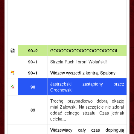
90+2
GOOOOOOOOOOOOOOOOOOOL!
90+1
Strzela Ruch i broni Wolański!
90+1
Widzew wyszedł z kontrą. Spalony!
Jastrzębski zastąpiony przez
90
Grochowski.
Trochę przypadkowo dobrą okazję
miał Zalewski. Na szczęście nie zdołał
89
oddać celnego strzału. Czas jednak
ucieka...
Widzewiacy cały czas dopingują