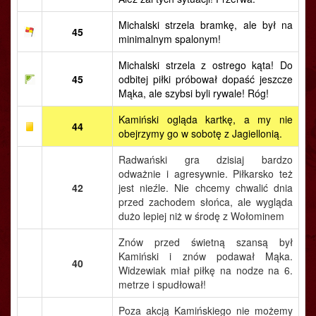
Michalski strzela bramkę, ale był na
45
minimalnym spalonym!
Michalski strzela z ostrego kąta! Do
45
odbitej piłki próbował dopaść jeszcze
Mąka, ale szybsi byli rywale! Róg!
Kamiński ogląda kartkę, a my nie
44
obejrzymy go w sobotę z Jagiellonią.
Radwański gra dzisiaj bardzo
odważnie i agresywnie. Piłkarsko też
42
jest nieźle. Nie chcemy chwalić dnia
przed zachodem słońca, ale wygląda
dużo lepiej niż w środę z Wołominem
Znów przed świetną szansą był
Kamiński i znów podawał Mąka.
40
Widzewiak miał piłkę na nodze na 6.
metrze i spudłował!
Poza akcją Kamińskiego nie możemy