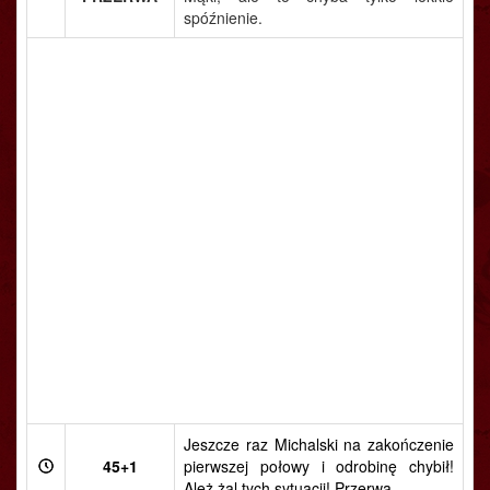
spóźnienie.
Jeszcze raz Michalski na zakończenie
45+1
pierwszej połowy i odrobinę chybił!
Ależ żal tych sytuacji! Przerwa.