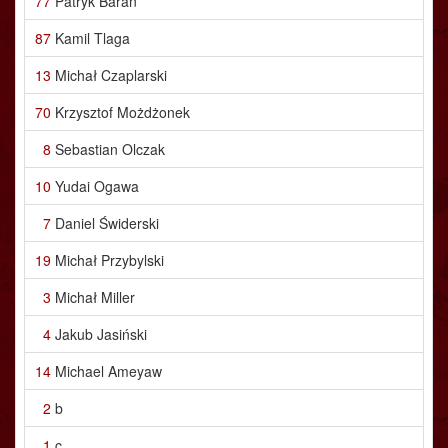
77
Patryk Baran
87
Kamil Tlaga
13
Michał Czaplarski
70
Krzysztof Możdżonek
8
Sebastian Olczak
10
Yudai Ogawa
7
Daniel Świderski
19
Michał Przybylski
3
Michał Miller
4
Jakub Jasiński
14
Michael Ameyaw
2
b
1
c