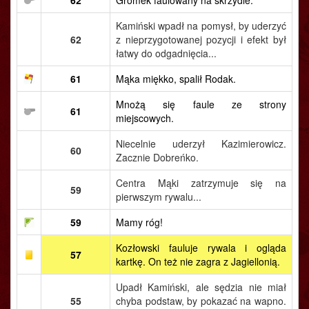
62
Gromek faulowany na skrzydle.
Kamiński wpadł na pomysł, by uderzyć
62
z nieprzygotowanej pozycji i efekt był
łatwy do odgadnięcia...
61
Mąka miękko, spalił Rodak.
Mnożą się faule ze strony
61
miejscowych.
Niecelnie uderzył Kazimierowicz.
60
Zacznie Dobreńko.
Centra Mąki zatrzymuje się na
59
pierwszym rywalu...
59
Mamy róg!
Kozłowski fauluje rywala i ogląda
57
kartkę. On też nie zagra z Jagiellonią.
Upadł Kamiński, ale sędzia nie miał
55
chyba podstaw, by pokazać na wapno.