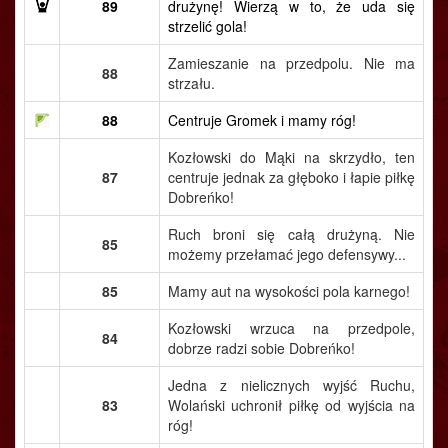
89
drużynę! Wierzą w to, że uda się
strzelić gola!
Zamieszanie na przedpolu. Nie ma
88
strzału.
88
Centruje Gromek i mamy róg!
Kozłowski do Mąki na skrzydło, ten
87
centruje jednak za głęboko i łapie piłkę
Dobreńko!
Ruch broni się całą drużyną. Nie
85
możemy przełamać jego defensywy...
85
Mamy aut na wysokości pola karnego!
Kozłowski wrzuca na przedpole,
84
dobrze radzi sobie Dobreńko!
Jedna z nielicznych wyjść Ruchu,
83
Wolański uchronił piłkę od wyjścia na
róg!