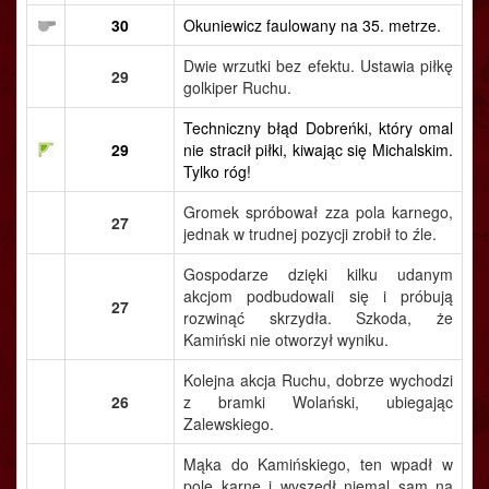
30
Okuniewicz faulowany na 35. metrze.
Dwie wrzutki bez efektu. Ustawia piłkę
29
golkiper Ruchu.
Techniczny błąd Dobreńki, który omal
29
nie stracił piłki, kiwając się Michalskim.
Tylko róg!
Gromek spróbował zza pola karnego,
27
jednak w trudnej pozycji zrobił to źle.
Gospodarze dzięki kilku udanym
akcjom podbudowali się i próbują
27
rozwinąć skrzydła. Szkoda, że
Kamiński nie otworzył wyniku.
Kolejna akcja Ruchu, dobrze wychodzi
26
z bramki Wolański, ubiegając
Zalewskiego.
Mąka do Kamińskiego, ten wpadł w
pole karne i wyszedł niemal sam na