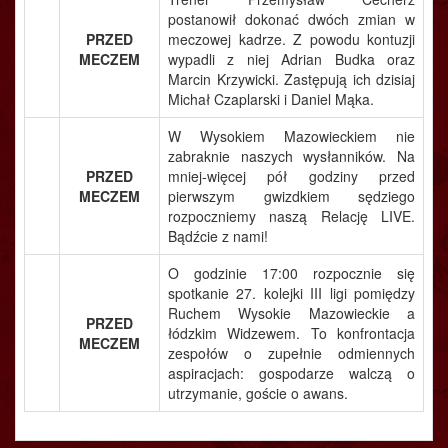
postanowił dokonać dwóch zmian w
PRZED
meczowej kadrze. Z powodu kontuzji
MECZEM
wypadli z niej Adrian Budka oraz
Marcin Krzywicki. Zastępują ich dzisiaj
Michał Czaplarski i Daniel Mąka.
W Wysokiem Mazowieckiem nie
zabraknie naszych wysłanników. Na
PRZED
mniej-więcej pół godziny przed
MECZEM
pierwszym gwizdkiem sędziego
rozpoczniemy naszą Relację LIVE.
Bądźcie z nami!
O godzinie 17:00 rozpocznie się
spotkanie 27. kolejki III ligi pomiędzy
Ruchem Wysokie Mazowieckie a
PRZED
łódzkim Widzewem. To konfrontacja
MECZEM
zespołów o zupełnie odmiennych
aspiracjach: gospodarze walczą o
utrzymanie, goście o awans.