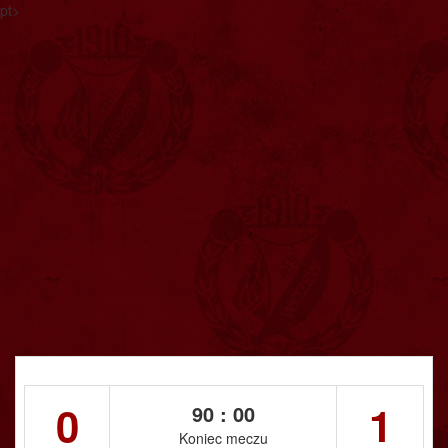
pt>
0
1
90 : 00
Koniec meczu