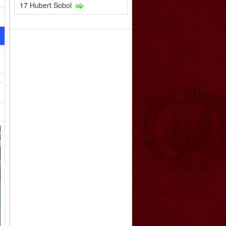
17
Hubert Sobol
e
ł