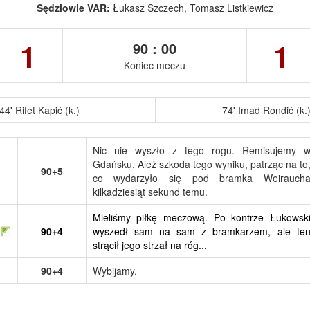
Sędziowie VAR:
Łukasz Szczech, Tomasz Listkiewicz
1
1
90 : 00
Koniec meczu
44' Rifet Kapić (k.)
74' Imad Rondić (k.
Nic nie wyszło z tego rogu. Remisujemy 
Gdańsku. Ależ szkoda tego wyniku, patrząc na to
90+5
co wydarzyło się pod bramka Weirauch
kilkadziesiąt sekund temu.
Mieliśmy piłkę meczową. Po kontrze Łukowsk
90+4
wyszedł sam na sam z bramkarzem, ale te
strącił jego strzał na róg...
90+4
Wybijamy.