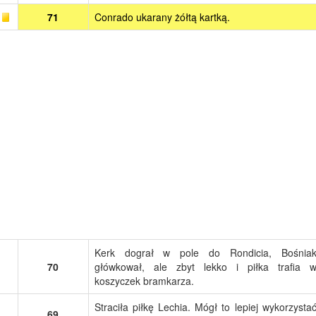
71
Conrado ukarany żółtą kartką.
Kerk dograł w pole do Rondicia, Bośnia
70
główkował, ale zbyt lekko i piłka trafia 
koszyczek bramkarza.
Straciła piłkę Lechia. Mógł to lepiej wykorzysta
69