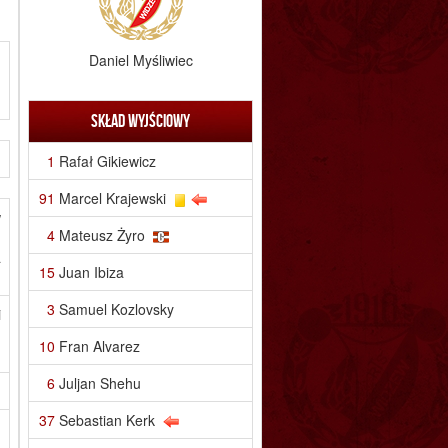
Daniel Myśliwiec
Skład wyjściowy
)
1
Rafał Gikiewicz
91
Marcel Krajewski
w
4
Mateusz Żyro
,
a
15
Juan Ibiza
3
Samuel Kozlovsky
i
n
10
Fran Alvarez
6
Juljan Shehu
37
Sebastian Kerk