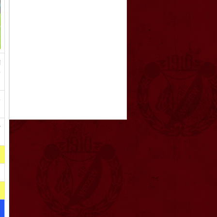
i
e
e
y