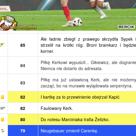
Ale ładnie zbiegł z prawego skrzydła Sypek 
85
strzelił na krótki róg. Broni bramkarz i będzi
korner.
Piłkę Kerkowi wypuścił... Gikiewicz, ale dograni
84
Niemca nie dotarło do adresata.
Piłkę ma już ustawioną Kerk, ale nie możem
83
zacząć, bo na murawie wylądowała serpentyna.
82
I kartkę za to przewinienie obejrzał Kapić.
82
Faulowany Kerk.
80
Do notesu Marciniaka trafia Żelizko.
79
Neugebauer zmienił Carenkę.