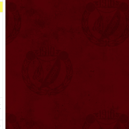
k
w
ć