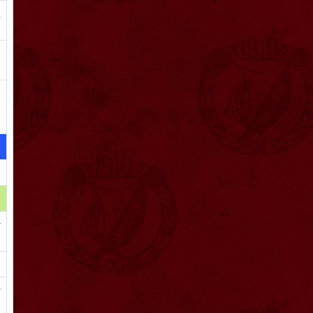
a
o
m
,
ł
y