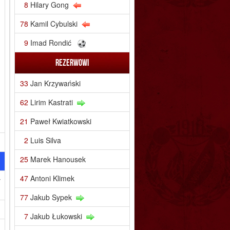
8
Hilary Gong
78
Kamil Cybulski
9
Imad Rondić
Rezerwowi
33
Jan Krzywański
62
Lirim Kastrati
21
Paweł Kwiatkowski
2
Luis Silva
25
Marek Hanousek
47
Antoni Klimek
y
77
Jakub Sypek
7
Jakub Łukowski