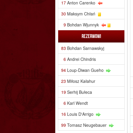
17
Anton Carenko
30
Maksym Chłań
9
Bohdan Wjunnyk
Rezerwowi
83
Bohdan Sarnawskyj
6
Andrei Chindris
94
Loup-Diwan Gueho
23
Miłosz Kałahur
19
Serhij Bułeca
6
Karl Wendt
16
Louis D'Arrigo
99
Tomasz Neugebauer