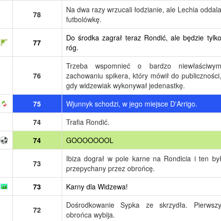
Na dwa razy wrzucali łodzianie, ale Lechia oddal
78
futbolówkę.
Do środka zagrał teraz Rondić, ale będzie tylk
77
róg.
Trzeba wspomnieć o bardzo niewłaściwy
76
zachowaniu spikera, który mówił do publiczności
gdy widzewiak wykonywał jedenastkę.
75
Wjunnyk schodzi, w jego miejsce D'Arrigo.
74
Trafia Rondić.
74
GOOOOOOOL
Ibiza dograł w pole karne na Rondicia i ten by
73
przepychany przez obrońcę.
73
Karny dla Widzewa!
Dośrodkowanie Sypka ze skrzydła. Pierwsz
72
obrońca wybija.