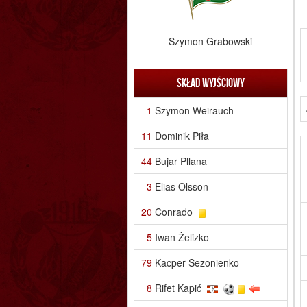
Szymon Grabowski
Skład wyjściowy
1
Szymon Weirauch
11
Dominik Piła
44
Bujar Pllana
3
Elias Olsson
20
Conrado
5
Iwan Żelizko
79
Kacper Sezonienko
8
Rifet Kapić