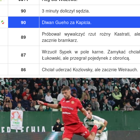
90
3 minuty doliczył sędzia.
90
Diwan Gueho za Kapicia.
Próbował wywalczyć rzut rożny Kastrati, al
89
zacznie bramkarz.
Wrzucił Sypek w pole karne. Zamykać chcia
87
Łukowski, ale przegrał pojedynek z obrońcą.
86
Chciał uderzać Kozlovsky, ale zacznie Weirauch.