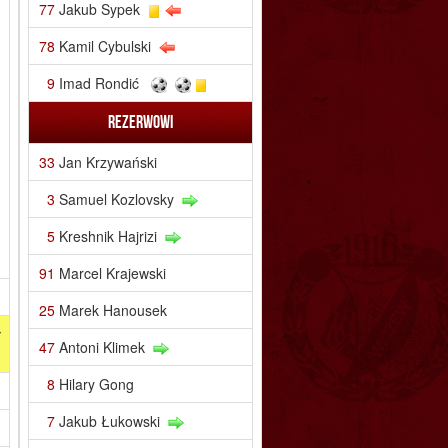
77
Jakub Sypek
78
Kamil Cybulski
9
Imad Rondić
Rezerwowi
33
Jan Krzywański
3
Samuel Kozlovsky
5
Kreshnik Hajrizi
91
Marcel Krajewski
25
Marek Hanousek
ł
47
Antoni Klimek
8
Hilary Gong
7
Jakub Łukowski