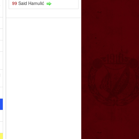
99
Said Hamulić
e
m
i
ą