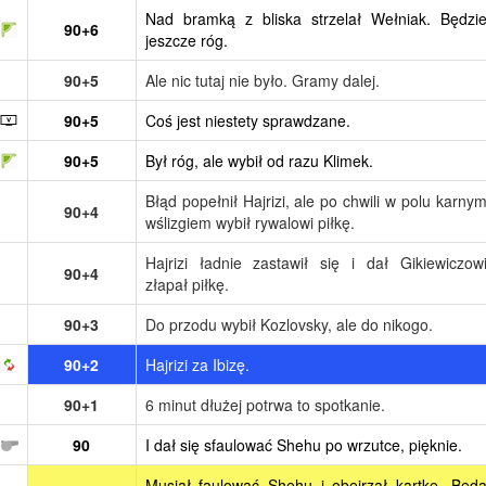
Nad bramką z bliska strzelał Wełniak. Będzi
90+6
jeszcze róg.
90+5
Ale nic tutaj nie było. Gramy dalej.
90+5
Coś jest niestety sprawdzane.
90+5
Był róg, ale wybił od razu Klimek.
Błąd popełnił Hajrizi, ale po chwili w polu karny
90+4
wślizgiem wybił rywalowi piłkę.
Hajrizi ładnie zastawił się i dał Gikiewiczow
90+4
złapał piłkę.
90+3
Do przodu wybił Kozlovsky, ale do nikogo.
90+2
Hajrizi za Ibizę.
90+1
6 minut dłużej potrwa to spotkanie.
90
I dał się sfaulować Shehu po wrzutce, pięknie.
Musiał faulować Shehu i obejrzał kartkę. Będ