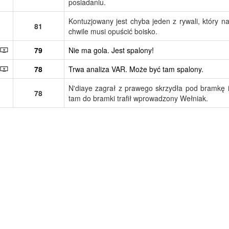
posiadaniu.
Kontuzjowany jest chyba jeden z rywali, który n
81
chwile musi opuścić boisko.
79
Nie ma gola. Jest spalony!
78
Trwa analiza VAR. Może być tam spalony.
N'diaye zagrał z prawego skrzydła pod bramkę 
78
tam do bramki trafił wprowadzony Wełniak.