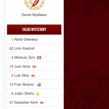
Daniel Myśliwiec
Skład wyjściowy
)
1
Rafał Gikiewicz
ć
62
Lirim Kastrati
ć
z
4
Mateusz Żyro
15
Juan Ibiza
i
.
2
Luis Silva
m
10
Fran Alvarez
6
Juljan Shehu
37
Sebastian Kerk