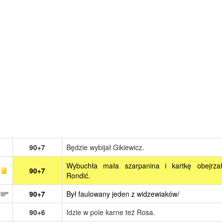
90+7
Będzie wybijał Gikiewicz.
Wybuchła mała szarpanina i kartkę obejrza
90+7
Rondić.
90+7
Był faulowany jeden z widzewiaków/
90+6
Idzie w pole karne też Rosa.