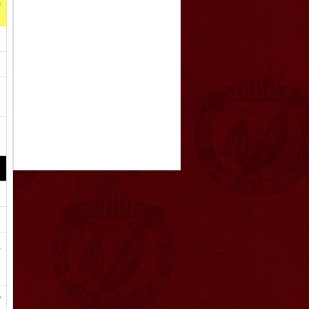
o
e
z
e
w