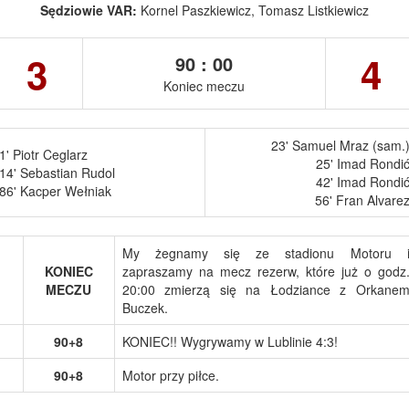
Sędziowie VAR:
Kornel Paszkiewicz, Tomasz Listkiewicz
3
4
90 : 00
Koniec meczu
23' Samuel Mraz (sam.
1' Piotr Ceglarz
25' Imad Rondi
14' Sebastian Rudol
42' Imad Rondi
86' Kacper Wełniak
56' Fran Alvare
My żegnamy się ze stadionu Motoru 
KONIEC
zapraszamy na mecz rezerw, które już o godz
MECZU
20:00 zmierzą się na Łodziance z Orkane
Buczek.
90+8
KONIEC!! Wygrywamy w Lublinie 4:3!
90+8
Motor przy piłce.