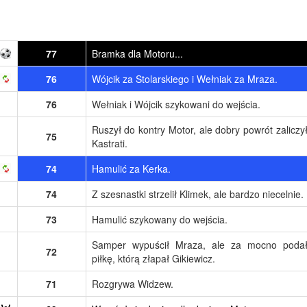
77
Bramka dla Motoru...
76
Wójcik za Stolarskiego i Wełniak za Mraza.
76
Wełniak i Wójcik szykowani do wejścia.
Ruszył do kontry Motor, ale dobry powrót zaliczy
75
Kastrati.
74
Hamulić za Kerka.
74
Z szesnastki strzelił Klimek, ale bardzo niecelnie.
73
Hamulić szykowany do wejścia.
Samper wypuścił Mraza, ale za mocno poda
72
piłkę, którą złapał Gikiewicz.
71
Rozgrywa Widzew.