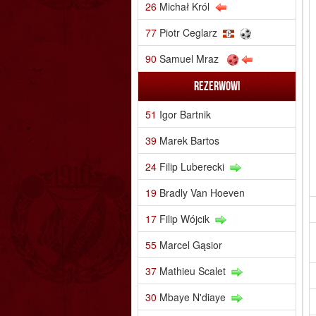
26
Michał Król
77
Piotr Ceglarz
90
Samuel Mraz
Rezerwowi
51
Igor Bartnik
39
Marek Bartos
24
Filip Luberecki
19
Bradly Van Hoeven
17
Filip Wójcik
55
Marcel Gąsior
37
Mathieu Scalet
30
Mbaye N'diaye