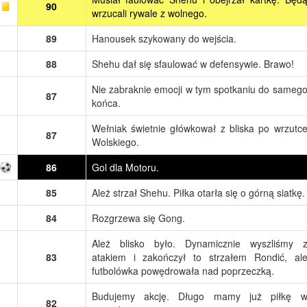
90
wrzucali rywale z wolnego.
89
Hanousek szykowany do wejścia.
88
Shehu dał się sfaulować w defensywie. Brawo!
Nie zabraknie emocji w tym spotkaniu do sameg
87
końca.
Wełniak świetnie główkował z bliska po wrzutc
87
Wolskiego.
86
Gol dla Motoru.
85
Ależ strzał Shehu. Piłka otarła się o górną siatkę.
84
Rozgrzewa się Gong.
Ależ blisko było. Dynamicznie wyszliśmy 
83
atakiem i zakończył to strzałem Rondić, al
futbolówka powędrowała nad poprzeczką.
Budujemy akcję. Długo mamy już piłkę 
82