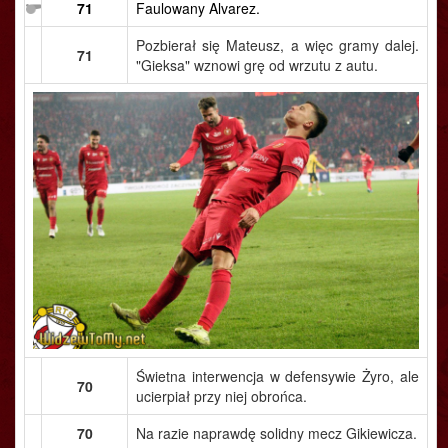
71
Faulowany Alvarez.
Pozbierał się Mateusz, a więc gramy dalej.
71
"Gieksa" wznowi grę od wrzutu z autu.
Świetna interwencja w defensywie Żyro, ale
70
ucierpiał przy niej obrońca.
70
Na razie naprawdę solidny mecz Gikiewicza.