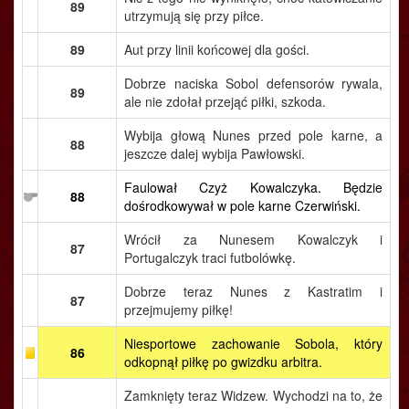
89
utrzymują się przy piłce.
89
Aut przy linii końcowej dla gości.
Dobrze naciska Sobol defensorów rywala,
89
ale nie zdołał przejąć piłki, szkoda.
Wybija głową Nunes przed pole karne, a
88
jeszcze dalej wybija Pawłowski.
Faulował Czyż Kowalczyka. Będzie
88
dośrodkowywał w pole karne Czerwiński.
Wrócił za Nunesem Kowalczyk i
87
Portugalczyk traci futbolówkę.
Dobrze teraz Nunes z Kastratim i
87
przejmujemy piłkę!
Niesportowe zachowanie Sobola, który
86
odkopnął piłkę po gwizdku arbitra.
Zamknięty teraz Widzew. Wychodzi na to, że