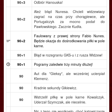
90+3
Odbiór Hanouska!
Ależ błąd Nunesa. Chcieli widzewiacy
zagrać na czas przy chorągiewce, ale
90+2
Portugalczyk za mocno podał do
Pawłowskiego. Zacznie Kudła.
Faulowany z prawej strony Fabio Nunes.
90+2
Będzie okazja do dośrodkowania piłki w pole
karne.
90+1
Błąd w rozegraniu GKS-u i z rusza Widzew!
90+1
Pogramy zaledwie trzy minuty dłużej!
Aut dla "Gieksy", ale wcześniej ucierpiał
90
Klemenz.
90
Kradnie sekundy Gikiewicz.
Wstrzelił piłkę w pole karne Kowalczyk.
90
Uderzał Szymczak, ale niecelnie.
Nic z tego nie wyniknęło, choć katowiczanie