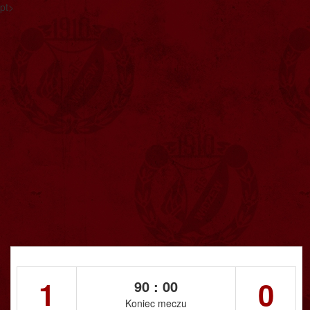
pt>
1
0
90 : 00
Koniec meczu