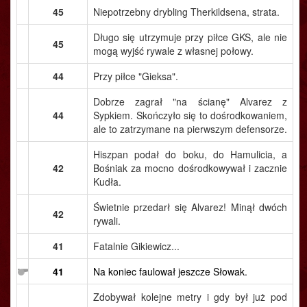
45
Niepotrzebny drybling Therkildsena, strata.
Długo się utrzymuje przy piłce GKS, ale nie
45
mogą wyjść rywale z własnej połowy.
44
Przy piłce "Gieksa".
Dobrze zagrał "na ścianę" Alvarez z
44
Sypkiem. Skończyło się to dośrodkowaniem,
ale to zatrzymane na pierwszym defensorze.
Hiszpan podał do boku, do Hamulicia, a
42
Bośniak za mocno dośrodkowywał i zacznie
Kudła.
Świetnie przedarł się Alvarez! Minął dwóch
42
rywali.
41
Fatalnie Gikiewicz...
41
Na koniec faulował jeszcze Słowak.
Zdobywał kolejne metry i gdy był już pod