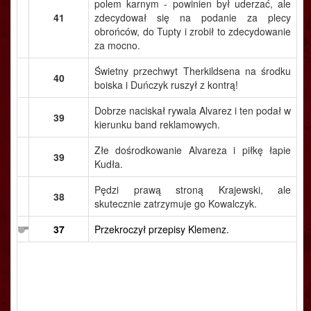
polem karnym - powinien był uderzać, ale
41
zdecydował się na podanie za plecy
obrońców, do Tupty i zrobił to zdecydowanie
za mocno.
Świetny przechwyt Therkildsena na środku
40
boiska i Duńczyk ruszył z kontrą!
Dobrze naciskał rywala Alvarez i ten podał w
39
kierunku band reklamowych.
Złe dośrodkowanie Alvareza i piłkę łapie
39
Kudła.
Pędzi prawą stroną Krajewski, ale
38
skutecznie zatrzymuje go Kowalczyk.
37
Przekroczył przepisy Klemenz.