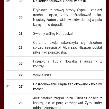
30
Na koniec faulował Shehu w ataku.
Dryblował z prawej strony Sypek i znalazł
trochę miejsca, żeby dośrodkować piłkę.
30
Niestety żaden z widzewiaków do niej w polu
karnym nie dopadł.
28
Świetny wślizg Hanouska!
Cała ta akcja zakończyła się strzałem
28
sprzed szesnastki Alvareza. Hiszpan posłał
piłkę nad poprzeczką.
Przepycha Tupta Nowaka i ruszamy z
27
kontrą!
27
Wybija Ibiza.
Dośrodkowanie Błąda zablokowane - kolejny
27
korner.
Ależ fatalnie zagrał Ibiza. Ruszali goście z
26
kontrą, ale w porę zareagował Żyro, który
oddalił zagrożenie.