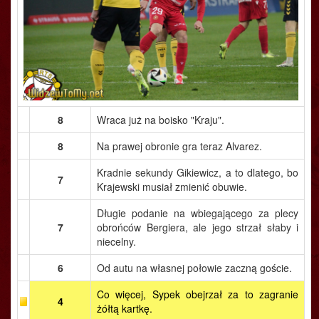
8
Wraca już na boisko "Kraju".
8
Na prawej obronie gra teraz Alvarez.
Kradnie sekundy Gikiewicz, a to dlatego, bo
7
Krajewski musiał zmienić obuwie.
Długie podanie na wbiegającego za plecy
7
obrońców Bergiera, ale jego strzał słaby i
niecelny.
6
Od autu na własnej połowie zaczną goście.
Co więcej, Sypek obejrzał za to zagranie
4
żółtą kartkę.