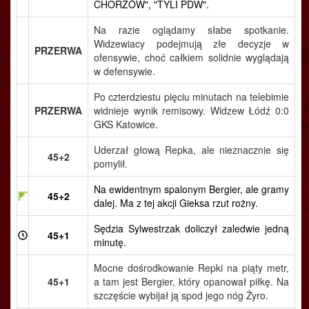
CHORZÓW", "TYLI PDW".
Na razie oglądamy słabe spotkanie.
Widzewiacy podejmują złe decyzje w
PRZERWA
ofensywie, choć całkiem solidnie wyglądają
w defensywie.
Po czterdziestu pięciu minutach na telebimie
PRZERWA
widnieje wynik remisowy. Widzew Łódź 0:0
GKS Katowice.
Uderzał głową Repka, ale nieznacznie się
45+2
pomylił.
Na ewidentnym spalonym Bergier, ale gramy
45+2
dalej. Ma z tej akcji Gieksa rzut rożny.
Sędzia Sylwestrzak doliczył zaledwie jedną
45+1
minutę.
Mocne dośrodkowanie Repki na piąty metr,
45+1
a tam jest Bergier, który opanował piłkę. Na
szczęście wybijał ją spod jego nóg Żyro.