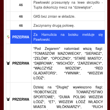
Pawłowski przesunięty na lewe skrzydło -
46
Tupta dokończy mecz na "dziewiątce".
46
GKS bez zmian w składzie.
46
Zaczynamy drugą połowę.
Za Hamulicia na boisku melduje się
PRZERWA
Pawłowski.
"Pod Zegarem" natomiast wiszą flagi:
"TOMASZÓW MAZOWIECKI", "SIERADZ",
"ZELÓW", "OPOCZNO", "STARE MIASTO",
PRZERWA
"DĄBROWA", "WSCHÓD", "ZARZEWIACY",
"WALCZYSZ WIDZEW", "RED
GLADIATORS", "YWNWA", "WIDZEW
ŁÓDŹ".
Dzisiaj na "Długiej" wywieszono flagi:
"ROBOTNICZE TOWARZYSTWO
SPORTOWE", "DUMA POLSKI WIDZEW
PRZERWA
ŁÓDŹ", "ET", WIDZEW ŁÓDŹ WŁADCY
MIASTA WŁÓKNIARZY", "RUCH