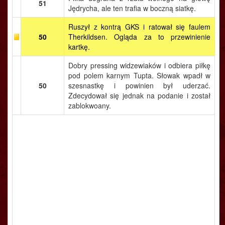
51
Jędrycha, ale ten trafia w boczną siatkę.
Ruszył z kontrą GKS i ratował się faulem
50
Therkildsen. Ogląda za to przewinienie
kartkę.
Dobry pressing widzewiaków i odbiera piłkę
pod polem karnym Tupta. Słowak wpadł w
50
szesnastkę i powinien był uderzać.
Zdecydował się jednak na podanie i został
zablokwoany.