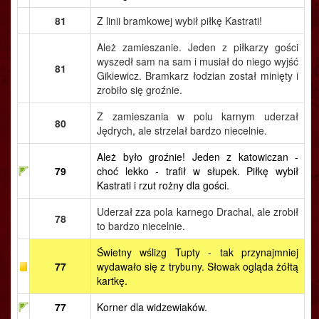
81
Z linii bramkowej wybił piłkę Kastrati!
Ależ zamieszanie. Jeden z piłkarzy gości
wyszedł sam na sam i musiał do niego wyjść
81
Gikiewicz. Bramkarz łodzian został minięty i
zrobiło się groźnie.
Z zamieszania w polu karnym uderzał
80
Jędrych, ale strzelał bardzo niecelnie.
Ależ było groźnie! Jeden z katowiczan -
79
choć lekko - trafił w słupek. Piłkę wybił
Kastrati i rzut rożny dla gości.
Uderzał zza pola karnego Drachal, ale zrobił
78
to bardzo niecelnie.
Świetny wślizg Tupty - tak przynajmniej
77
wydawało się z trybuny. Słowak ogląda żółtą
kartkę.
77
Korner dla widzewiaków.