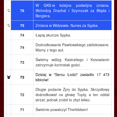
W GKS-ie kolejna podwójna zmiana.
76
Wchodzą Drachal i Szymczak za Błąda i
Bergiera.
75
Zmiana w Widzewie. Nunes za Sypka.
74
Łapią skurcze Sypka.
Dośrodkowanie Pawłowskiego zablokowane.
74
Mamy z tego aut.
Świetny wślizg Kastratiego i Kosowianin
73
zatrzymuje kontratak gości.
Dzisiaj w "Sercu Łodzi" zasiadło 17 473
73
kibiców!
Długie podanie Żyry do Sypka. Skrzydłowy
72
dośrodkował na głowę Tupty, a ten oddal
strzał, jednak zrobił to zbyt lekko.
71
Świetnie powalczył Therkildsen!