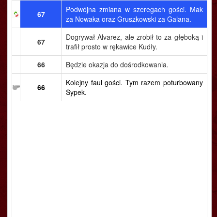
Podwójna zmiana w szeregach gości. Mak
67
za Nowaka oraz Gruszkowski za Galana.
Dogrywał Alvarez, ale zrobił to za głęboką i
67
trafił prosto w rękawice Kudły.
66
Będzie okazja do dośrodkowania.
Kolejny faul gości. Tym razem poturbowany
66
Sypek.