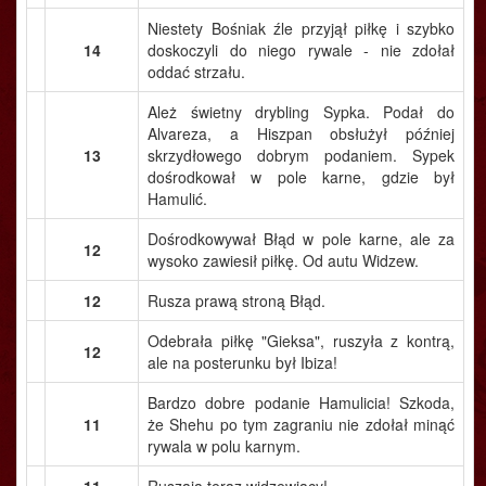
Niestety Bośniak źle przyjął piłkę i szybko
14
doskoczyli do niego rywale - nie zdołał
oddać strzału.
Ależ świetny drybling Sypka. Podał do
Alvareza, a Hiszpan obsłużył później
13
skrzydłowego dobrym podaniem. Sypek
dośrodkował w pole karne, gdzie był
Hamulić.
Dośrodkowywał Błąd w pole karne, ale za
12
wysoko zawiesił piłkę. Od autu Widzew.
12
Rusza prawą stroną Błąd.
Odebrała piłkę "Gieksa", ruszyła z kontrą,
12
ale na posterunku był Ibiza!
Bardzo dobre podanie Hamulicia! Szkoda,
11
że Shehu po tym zagraniu nie zdołał minąć
rywala w polu karnym.