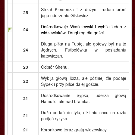
Strzał Klemenza i z dużym trudem broni
25
jego uderzenie Gikiewicz.
Dośrodkowuje Wasielewski i wybija jeden z
24
widzewiaków. Drugi róg dla gości.
Długa piłka na Tuptę, ale gotowy był na to
24
Jędrych. Futbolówka w posiadaniu
katowiczan.
23
Odbiór Shehu.
Wybija głową Ibiza, ale później źle podaje
22
Sypek i przy piłce dalej goście.
Dośrodkowanie Sypka, uderza głową
21
Hamulić, ale nad bramką.
Dużo podań do tylu, nikt nie chce na razie
21
podjąć ryzyka.
21
Koronkowo teraz grają widzewiacy.