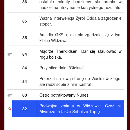
86
ostatnie minuty będziemy się bronić w
nadziei na utrzymanie korzystnego rezultatu.
Ważna interwencja Żyro! Oddala zagrożenie
85
stoper.
Aut dla GKS-u, ale nie zgadzają się z tym
85
kibice Widzewa.
Mądrze Therklidsen. Dał się sfaulować w
84
rogu boiska.
84
Przy piłce dalej "Gieksa".
Przerzut na lewą stronę do Wasielewskiego,
84
ale radzi sobie z nim Kastrati.
83
Ostro potraktowany Nunes.
Podwójna zmiana w Widzewie. Czyż za
82
Alvareza, a także Sobol za Tuptę.