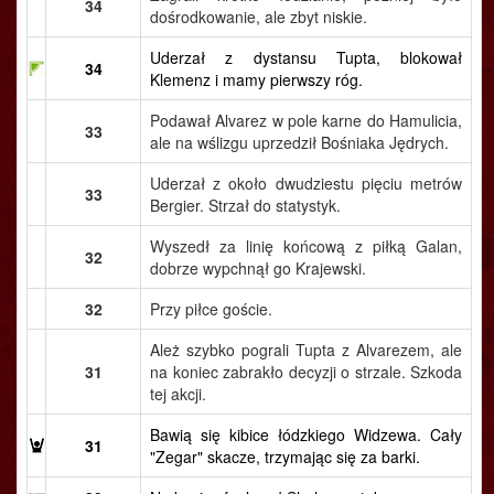
34
dośrodkowanie, ale zbyt niskie.
Uderzał z dystansu Tupta, blokował
34
Klemenz i mamy pierwszy róg.
Podawał Alvarez w pole karne do Hamulicia,
33
ale na wślizgu uprzedził Bośniaka Jędrych.
Uderzał z około dwudziestu pięciu metrów
33
Bergier. Strzał do statystyk.
Wyszedł za linię końcową z piłką Galan,
32
dobrze wypchnął go Krajewski.
32
Przy piłce goście.
Ależ szybko pograli Tupta z Alvarezem, ale
31
na koniec zabrakło decyzji o strzale. Szkoda
tej akcji.
Bawią się kibice łódzkiego Widzewa. Cały
31
"Zegar" skacze, trzymając się za barki.