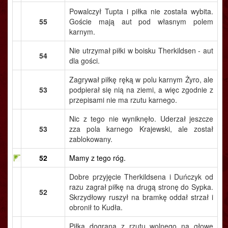
Powalczył Tupta i piłka nie została wybita.
55
Goście mają aut pod własnym polem
karnym.
Nie utrzymał piłki w boisku Therkildsen - aut
54
dla gości.
Zagrywał piłkę ręką w polu karnym Żyro, ale
53
podpierał się nią na ziemi, a więc zgodnie z
przepisami nie ma rzutu karnego.
Nic z tego nie wyniknęło. Uderzał jeszcze
53
zza pola karnego Krajewski, ale został
zablokowany.
52
Mamy z tego róg.
Dobre przyjęcie Therkildsena i Duńczyk od
razu zagrał piłkę na drugą stronę do Sypka.
52
Skrzydłowy ruszył na bramkę oddał strzał i
obronił to Kudła.
Piłka dograna z rzutu wolnego na głowę