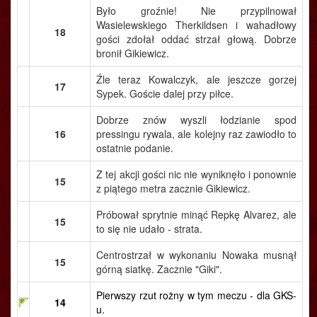
Było groźnie! Nie przypilnował
Wasielewskiego Therkildsen i wahadłowy
18
gości zdołał oddać strzał głową. Dobrze
bronił Gikiewicz.
Źle teraz Kowalczyk, ale jeszcze gorzej
17
Sypek. Goście dalej przy piłce.
Dobrze znów wyszli łodzianie spod
16
pressingu rywala, ale kolejny raz zawiodło to
ostatnie podanie.
Z tej akcji gości nic nie wyniknęło i ponownie
15
z piątego metra zacznie Gikiewicz.
Próbował sprytnie minąć Repkę Alvarez, ale
15
to się nie udało - strata.
Centrostrzał w wykonaniu Nowaka musnął
15
górną siatkę. Zacznie "Giki".
Pierwszy rzut rożny w tym meczu - dla GKS-
14
u.