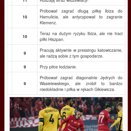
11
Ruszają teraz widzewiacy!
Próbował zagrać długą piłkę Ibiza do
10
Hamulicia, ale antycypował to zagranie
Klemenz.
Teraz na dużym ryzyku Ibiza, ale nie traci
10
piłki Hiszpan.
Pracują aktywnie w pressingu katowiczanie,
9
ale radzą sobie z tym gospodarze.
9
Przy piłce łodzianie.
Próbował zagrać diagonalnie Jędrych do
9
Wasielewskiego, ale zrobił to bardzo
niedokładnie i piłka w rękach Gikiewicza.