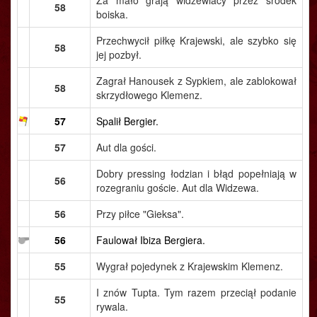
Za mało grają widzewiacy przez środek
58
boiska.
Przechwycił piłkę Krajewski, ale szybko się
58
jej pozbył.
Zagrał Hanousek z Sypkiem, ale zablokował
58
skrzydłowego Klemenz.
57
Spalił Bergier.
57
Aut dla gości.
Dobry pressing łodzian i błąd popełniają w
56
rozegraniu goście. Aut dla Widzewa.
56
Przy piłce "Gieksa".
56
Faulował Ibiza Bergiera.
55
Wygrał pojedynek z Krajewskim Klemenz.
I znów Tupta. Tym razem przeciął podanie
55
rywala.