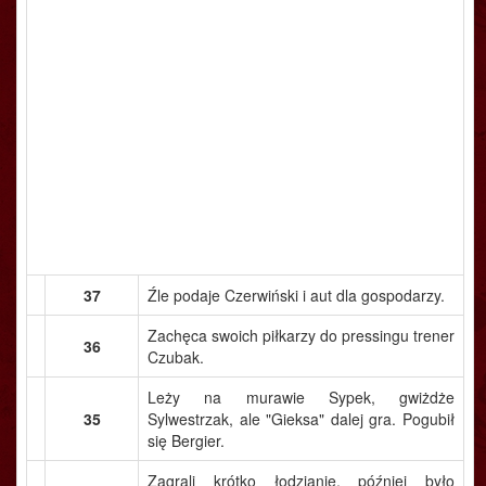
37
Źle podaje Czerwiński i aut dla gospodarzy.
Zachęca swoich piłkarzy do pressingu trener
36
Czubak.
Leży na murawie Sypek, gwiżdże
35
Sylwestrzak, ale "Gieksa" dalej gra. Pogubił
się Bergier.
Zagrali krótko łodzianie, później było