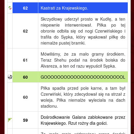
62
Kastrati za Krajewskiego.
Skrzydłowy uderzył prosto w Kudłę, a ten
niepewnie interweniował. Piłka po tej
62
obronie odbiła się od nogi Czerwińskiego i
trafiła do Sypka, który wpakował piłkę do
niemalże pustej bramki.
Mówiliśmy, że za mało gramy środkiem.
61
Teraz Shehu podał na środek boiska do
Alvareza, a ten od razu wypuścił Sypka.
60
GOOOOOOOOOOOOOOOOOOOOOOOOL
Piłka spadła przed pole karne, a tam był
Czerwiński, który zdecydował się na strzał z
60
woleja. Piłka niemalże wyleciała na dach
stadionu.
Dośrodkowanie Galana zablokowane przez
59
Krajewskiego. Rzut rożny dla gości.