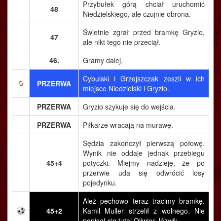
Przybułek górą chciał uruchomić
48
Niedzielskiego, ale czujnie obrona.
Świetnie zgrał przed bramkę Gryzio,
47
ale nikt tego nie przeciął.
46.
Gramy dalej.
Cybulski i Grzejszczak zeszli w ich
PRZERWA
miejsce Niedzielski i Gryzio.
PRZERWA
Gryzio szykuje się do wejścia.
PRZERWA
Piłkarze wracają na murawę.
Sędzia zakończył pierwszą połowę.
Wynik nie oddaje jednak przebiegu
45+4
potyczki. Miejmy nadzieję, że po
przerwie uda się odwrócić losy
pojedynku.
Ależ pechowo teraz tracimy bramkę.
45+2
Kamil Muller strzelił z wolnego. Nie
popisał się tutaj Oliwier Józwik