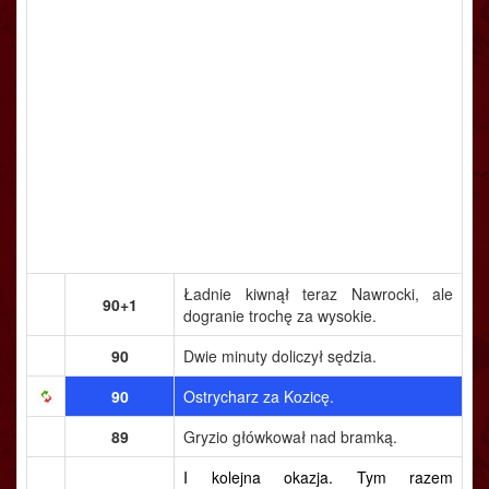
Ładnie kiwnął teraz Nawrocki, ale
90+1
dogranie trochę za wysokie.
90
Dwie minuty doliczył sędzia.
90
Ostrycharz za Kozicę.
89
Gryzio główkował nad bramką.
I kolejna okazja. Tym razem