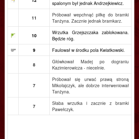
12
spalonym był jednak Andrzejkiewicz.
Próbował wepchnąć piłkę do bramki
11
Tanżyna. Zacznie jednak bramkarz.
Wrzutka Grzejszczaka zablokowana.
10
Będzie róg.
9
Faulował w środku pola Kwiatkowski.
Główkował Madej po dograniu
8
Kazimierowicza - niecelnie.
Próbował się urwać prawą stroną
7
Mikołajczyk, ale dobrze interweniował
Tanżyna.
Słaba wrzutka i zacznie z bramki
7
Pawełczyk.