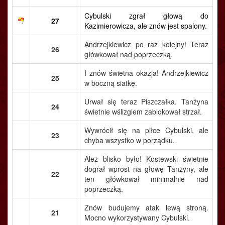
Cybulski zgrał głową do
27
Kazimierowicza, ale znów jest spalony.
Andrzejkiewicz po raz kolejny! Teraz
26
główkował nad poprzeczką.
I znów świetna okazja! Andrzejkiewicz
25
w boczną siatkę.
Urwał się teraz Piszczałka. Tanżyna
24
świetnie wślizgiem zablokował strzał.
Wywrócił się na piłce Cybulski, ale
23
chyba wszystko w porządku.
Ależ blisko było! Kostewski świetnie
dograł wprost na głowę Tanżyny, ale
22
ten główkował minimalnie nad
poprzeczką.
Znów budujemy atak lewą stroną.
21
Mocno wykorzystywany Cybulski.