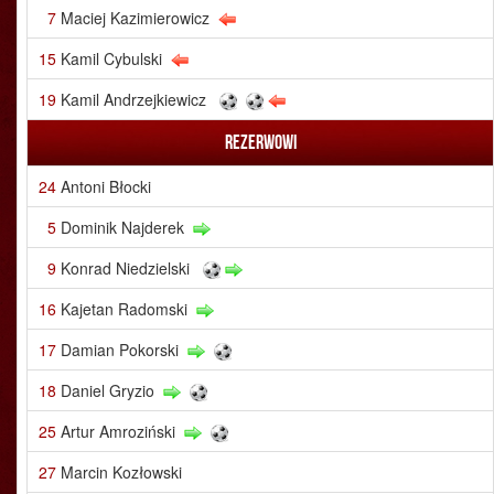
7
Maciej Kazimierowicz
15
Kamil Cybulski
19
Kamil Andrzejkiewicz
Rezerwowi
24
Antoni Błocki
5
Dominik Najderek
9
Konrad Niedzielski
16
Kajetan Radomski
17
Damian Pokorski
18
Daniel Gryzio
25
Artur Amroziński
27
Marcin Kozłowski