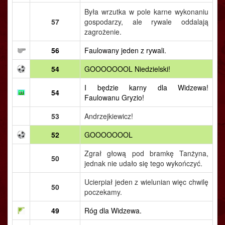
Była wrzutka w pole karne wykonaniu
57
gospodarzy, ale rywale oddalają
zagrożenie.
56
Faulowany jeden z rywali.
54
GOOOOOOOL Niedzielski!
I będzie karny dla Widzewa!
54
Faulowanu Gryzio!
53
Andrzejkiewicz!
52
GOOOOOOOL
Zgrał głową pod bramkę Tanżyna,
50
jednak nie udało się tego wykończyć.
Ucierpiał jeden z wielunian więc chwilę
50
poczekamy.
49
Róg dla Widzewa.