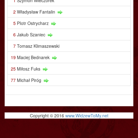
1
Szymon Wieczorek
2
Władysław Fantalin
5
PIotr Ostrycharz
6
Jakub Szaniec
7
Tomasz Klimaszewski
19
Maciej Bednarek
25
Miłosz Fuks
77
Michał Piróg
Copyright © 2016
www.WidzewToMy.net