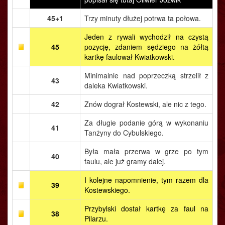
45+1
Trzy minuty dłużej potrwa ta połowa.
Jeden z rywali wychodził na czystą
45
pozycję, zdaniem sędziego na żółtą
kartkę faulował Kwiatkowski.
Minimalnie nad poprzeczką strzelił z
43
daleka Kwiatkowski.
42
Znów dograł Kostewski, ale nic z tego.
Za długie podanie górą w wykonaniu
41
Tanżyny do Cybulskiego.
Była mała przerwa w grze po tym
40
faulu, ale już gramy dalej.
I kolejne napomnienie, tym razem dla
39
Kostewskiego.
Przybylski dostał kartkę za faul na
38
Pilarzu.