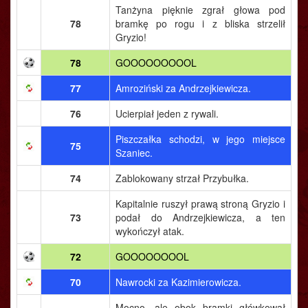
Tanżyna pięknie zgrał głowa pod
78
bramkę po rogu i z bliska strzelił
Gryzio!
78
GOOOOOOOOOL
77
Amroziński za Andrzejkiewicza.
76
Ucierpiał jeden z rywali.
Piszczałka schodzi, w jego miejsce
75
Szaniec.
74
Zablokowany strzał Przybułka.
Kapitalnie ruszył prawą stroną Gryzio i
73
podał do Andrzejkiewicza, a ten
wykończył atak.
72
GOOOOOOOOL
70
Nawrocki za Kazimierowicza.
Mocno, ale obok bramki główkował