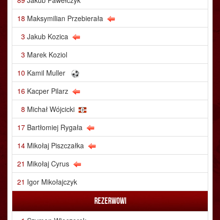
89
Jakub Pawełczyk
18
Maksymilian Przebierała
3
Jakub Kozica
3
Marek Koziol
10
Kamil Muller
16
Kacper Pilarz
8
Michał Wójcicki
17
Bartłomiej Rygała
14
Mikołaj Piszczałka
21
Mikołaj Cyrus
21
Igor Mikołajczyk
Rezerwowi