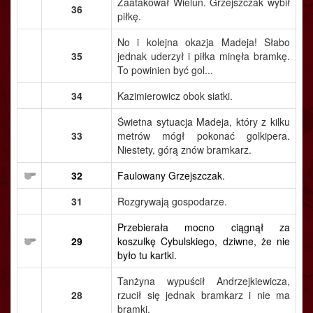
Zaatakował Wieluń. Grzejszczak wybił
36
piłkę.
No i kolejna okazja Madeja! Słabo
35
jednak uderzył i piłka minęła bramkę.
To powinien być gol...
34
Kazimierowicz obok siatki.
Świetna sytuacja Madeja, który z kilku
33
metrów mógł pokonać golkipera.
Niestety, górą znów bramkarz.
32
Faulowany Grzejszczak.
31
Rozgrywają gospodarze.
Przebierała mocno ciągnął za
29
koszulkę Cybulskiego, dziwne, że nie
było tu kartki.
Tanżyna wypuścił Andrzejkiewicza,
28
rzucił się jednak bramkarz i nie ma
bramki.