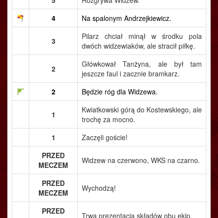
5
Rozgrywa Widzew.
4
Na spalonym Andrzejkiewicz.
Pilarz chciał minął w środku pola
3
dwóch widzewiaków, ale stracił piłkę.
Główkował Tanżyna, ale był tam
2
jeszcze faul i zacznie bramkarz.
2
Będzie róg dla Widzewa.
Kwiatkowski górą do Kostewskiego, ale
1
trochę za mocno.
1
Zaczęli goście!
PRZED
Widzew na czerwono, WKS na czarno.
MECZEM
PRZED
Wychodzą!
MECZEM
PRZED
Trwa prezentacja składów obu ekip.