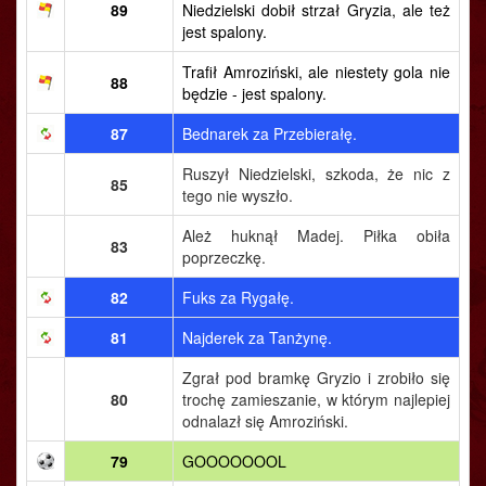
89
Niedzielski dobił strzał Gryzia, ale też
jest spalony.
Trafił Amroziński, ale niestety gola nie
88
będzie - jest spalony.
87
Bednarek za Przebierałę.
Ruszył Niedzielski, szkoda, że nic z
85
tego nie wyszło.
Ależ huknął Madej. Piłka obiła
83
poprzeczkę.
82
Fuks za Rygałę.
81
Najderek za Tanżynę.
Zgrał pod bramkę Gryzio i zrobiło się
80
trochę zamieszanie, w którym najlepiej
odnalazł się Amroziński.
79
GOOOOOOOL