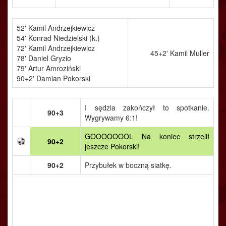
52' Kamil Andrzejkiewicz
54' Konrad Niedzielski (k.)
72' Kamil Andrzejkiewicz
45+2' Kamil Muller
78' Daniel Gryzio
79' Artur Amroziński
90+2' Damian Pokorski
I sędzia zakończył to spotkanie.
90+3
Wygrywamy 6:1!
GOOOOOOOL Na koniec strzelił
90+2
jeszcze Pokorski!
90+2
Przybułek w boczną siatkę.