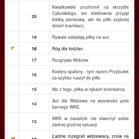
Kwiatkowski uruchomił na skrzydle
Cybulskiego, ten efektownie przyjął
20
klatką piersiową, ale do piłki szybciej
dotarł bramkarz.
19
Rywale oddalają piłkę na aut.
18
Róg dla łodzian.
17
Rozgrywa Widzew.
Kolejny spalony - tym razem Przybułek
16
za szybko ruszył do piłki.
15
Nic z tego, piłka w rękach bramkarza.
Aut dla Widzewa na wysokości pola
14
karnego WKS.
WKS w zasadzie nie stworzył sobie
13
żadnej groźnej sytuacji.
Ładnie rozegrali widzewiacy, znów na