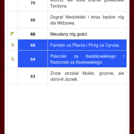
70
Tanżyna.
Dograł Niedzielski i teraz będzie róg
69
dla Widzewa.
68
Nieudany róg gości.
66
Fantalin za Pilarza i Piróg za Cyrusa.
Pokorski za Kwiatkowskiego i
64
Radomski za Kostewskiego.
Znów strzelał Muller, groźnie, ale
63
obronił Józwik.