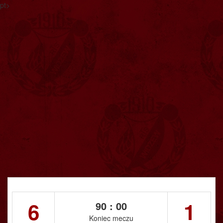
pt>
6
1
90 : 00
Koniec meczu