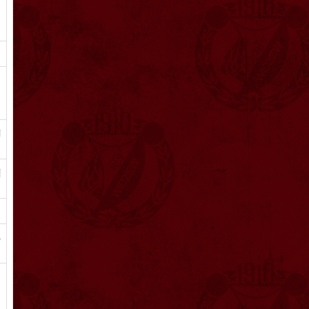
u
u
i
j
s
,
.