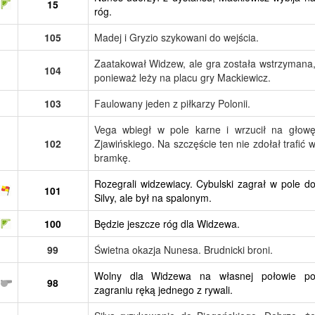
15
róg.
105
Madej i Gryzio szykowani do wejścia.
Zaatakował Widzew, ale gra została wstrzymana
104
ponieważ leży na placu gry Mackiewicz.
103
Faulowany jeden z piłkarzy Polonii.
Vega wbiegł w pole karne i wrzucił na głow
102
Zjawińskiego. Na szczęście ten nie zdołał trafić 
bramkę.
Rozegrali widzewiacy. Cybulski zagrał w pole d
101
Silvy, ale był na spalonym.
100
Będzie jeszcze róg dla Widzewa.
99
Świetna okazja Nunesa. Brudnicki broni.
Wolny dla Widzewa na własnej połowie p
98
zagraniu ręką jednego z rywali.