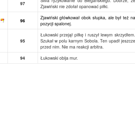
Silva ryzykowanie do Biegańskiego. Dobrze, ż
97
Zjawiński nie zdołał opanować piłki.
Zjawiński główkował obok słupka, ale był też n
96
pozycji spalonej.
Łukowski przejął piłkę i ruszył lewym skrzydłem
95
Szukał w polu karnym Sobola. Ten upadł jeszcz
przed nim. Nie ma reakcji arbitra.
94
Łukowski obija mur.