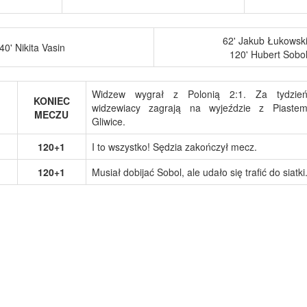
62' Jakub Łukowsk
40' Nikita Vasin
120' Hubert Sobo
Widzew wygrał z Polonią 2:1. Za tydzie
KONIEC
widzewiacy zagrają na wyjeździe z Piaste
MECZU
Gliwice.
120+1
I to wszystko! Sędzia zakończył mecz.
120+1
Musiał dobijać Sobol, ale udało się trafić do siatki