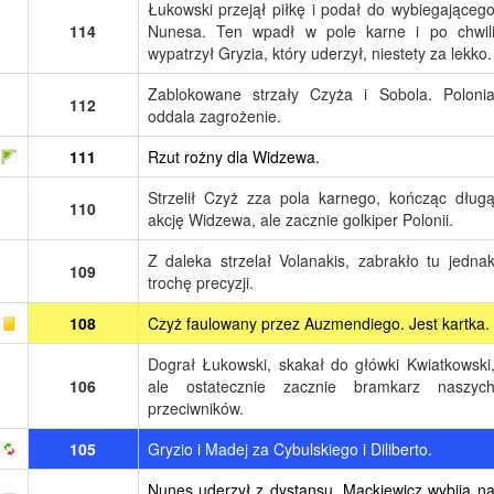
Łukowski przejął piłkę i podał do wybiegająceg
114
Nunesa. Ten wpadł w pole karne i po chwil
wypatrzył Gryzia, który uderzył, niestety za lekko.
Zablokowane strzały Czyża i Sobola. Poloni
112
oddala zagrożenie.
111
Rzut rożny dla Widzewa.
Strzelił Czyż zza pola karnego, kończąc dług
110
akcję Widzewa, ale zacznie golkiper Polonii.
Z daleka strzelał Volanakis, zabrakło tu jedna
109
trochę precyzji.
108
Czyż faulowany przez Auzmendiego. Jest kartka.
Dograł Łukowski, skakał do główki Kwiatkowski
106
ale ostatecznie zacznie bramkarz naszyc
przeciwników.
105
Gryzio i Madej za Cybulskiego i Diliberto.
Nunes uderzył z dystansu, Mackiewicz wybija n