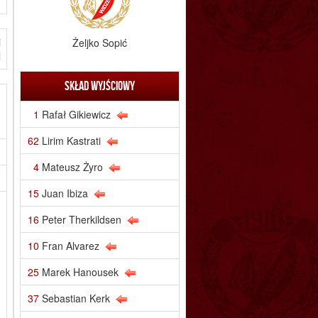
i
Żeljko Sopić
l
Skład wyjściowy
ń
m
1
Rafał Gikiewicz
62
Lirim Kastrati
4
Mateusz Żyro
.
15
Juan Ibiza
16
Peter Therkildsen
10
Fran Alvarez
25
Marek Hanousek
37
Sebastian Kerk