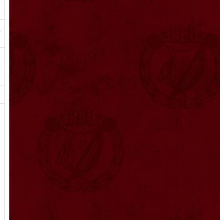
e
a
.
e