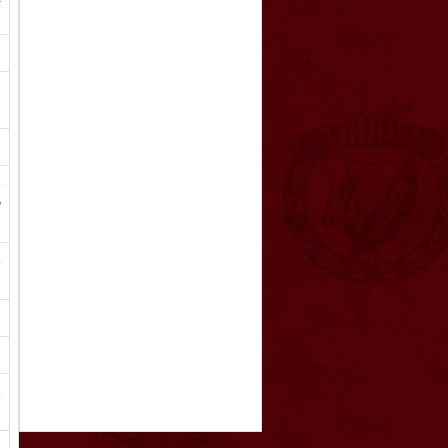
,
ę
w
o
o