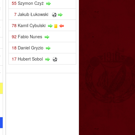
o
55
Szymon Czyż
i
7
Jakub Łukowski
78
Kamil Cybulski
a
92
Fabio Nunes
18
Daniel Gryzio
ą
17
Hubert Sobol
k
,
h
a