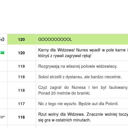
120
GOOOOOOOOOL
Karny dla Widzewa! Nunes wpadł w pole karne 
120
któryś z rywali zagrywał ręką!
119
Rozgrywają na własnej połowie widzewiacy.
118
Sobol strzelił z dystansu, ale bardzo niecelnie.
Czyż zagrał do Nunesa i ten był faulowany
118
Ponad 20 metrów do bramki.
117
Nic z tego nie wyszło. Będzie aut dla Polonii.
Rzut wolny dla Widzewa. Znacznie wolniej tocz
116
się gra w ostatnich minutach.