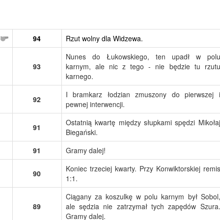
94
Rzut wolny dla Widzewa.
Nunes do Łukowskiego, ten upadł w pol
93
karnym, ale nic z tego - nie będzie tu rzut
karnego.
I bramkarz łodzian zmuszony do pierwszej 
92
pewnej interwencji.
Ostatnią kwartę między słupkami spędzi Mikoła
91
Biegański.
91
Gramy dalej!
Koniec trzeciej kwarty. Przy Konwiktorskiej remi
90
1:1.
Ciągany za koszulkę w polu karnym był Sobol
89
ale sędzia nie zatrzymał tych zapędów Szura
Gramy dalej.