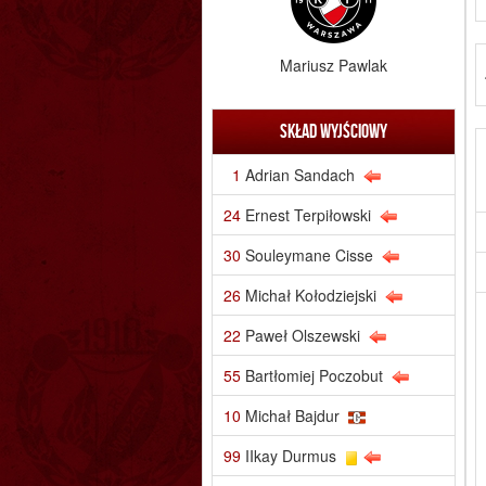
Mariusz Pawlak
Skład wyjściowy
1
Adrian Sandach
24
Ernest Terpiłowski
30
Souleymane Cisse
26
Michał Kołodziejski
22
Paweł Olszewski
55
Bartłomiej Poczobut
10
Michał Bajdur
99
IIkay Durmus