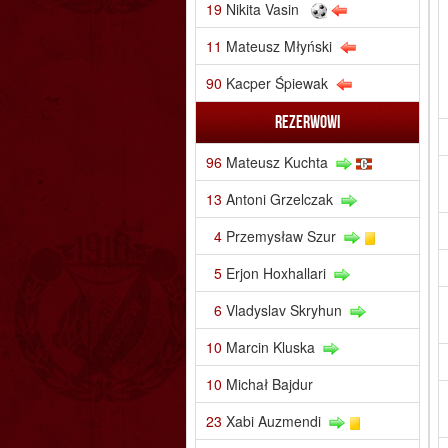
19
Nikita Vasin
11
Mateusz Młyński
90
Kacper Śpiewak
Rezerwowi
96
Mateusz Kuchta
13
Antoni Grzelczak
4
Przemysław Szur
5
Erjon Hoxhallari
6
Vladyslav Skryhun
10
Marcin Kluska
10
Michał Bajdur
23
Xabi Auzmendi