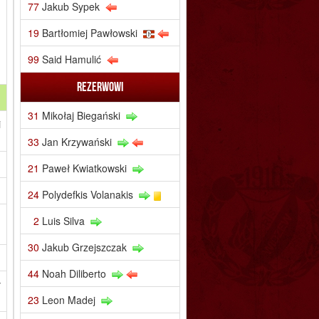
77
Jakub Sypek
19
Bartłomiej Pawłowski
99
Said Hamulić
Rezerwowi
31
Mikołaj Biegański
i
33
Jan Krzywański
21
Paweł Kwiatkowski
24
Polydefkis Volanakis
.
2
Luis Silva
30
Jakub Grzejszczak
44
Noah Diliberto
y
23
Leon Madej