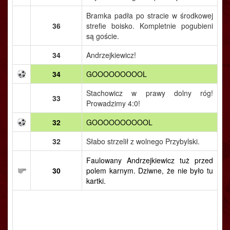
Bramka padła po stracie w środkowej
36
strefie boisko. Kompletnie pogubieni
są goście.
34
Andrzejkiewicz!
34
GOOOOOOOOOL
Stachowicz w prawy dolny róg!
33
Prowadzimy 4:0!
32
GOOOOOOOOOOL
32
Słabo strzelił z wolnego Przybylski.
Faulowany Andrzejkiewicz tuż przed
30
polem karnym. Dziwne, że nie było tu
kartki.