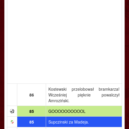
Kostewski przelobował bramkarza!
86
Wcześniej pięknie powalczył
Amroziński.
85
GOOOOOOOOOOL
85
Supczinski za Madeja.