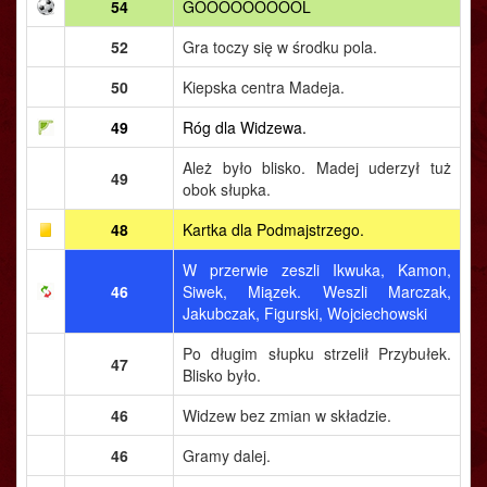
54
GOOOOOOOOOL
52
Gra toczy się w środku pola.
50
Kiepska centra Madeja.
49
Róg dla Widzewa.
Ależ było blisko. Madej uderzył tuż
49
obok słupka.
48
Kartka dla Podmajstrzego.
W przerwie zeszli Ikwuka, Kamon,
46
Siwek, Miązek. Weszli Marczak,
Jakubczak, Figurski, Wojciechowski
Po długim słupku strzelił Przybułek.
47
Blisko było.
46
Widzew bez zmian w składzie.
46
Gramy dalej.