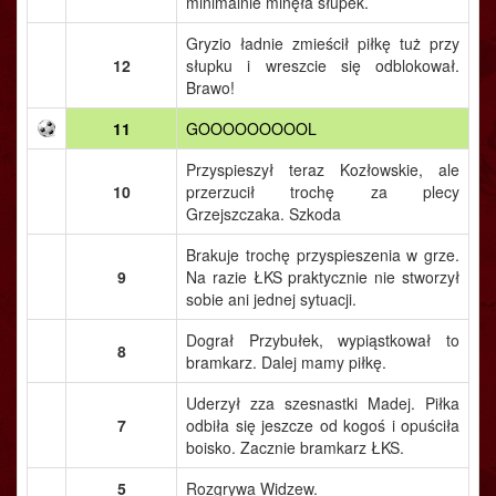
minimalnie minęła słupek.
Gryzio ładnie zmieścił piłkę tuż przy
12
słupku i wreszcie się odblokował.
Brawo!
11
GOOOOOOOOOL
Przyspieszył teraz Kozłowskie, ale
10
przerzucił trochę za plecy
Grzejszczaka. Szkoda
Brakuje trochę przyspieszenia w grze.
9
Na razie ŁKS praktycznie nie stworzył
sobie ani jednej sytuacji.
Dograł Przybułek, wypiąstkował to
8
bramkarz. Dalej mamy piłkę.
Uderzył zza szesnastki Madej. Piłka
7
odbiła się jeszcze od kogoś i opuściła
boisko. Zacznie bramkarz ŁKS.
5
Rozgrywa Widzew.