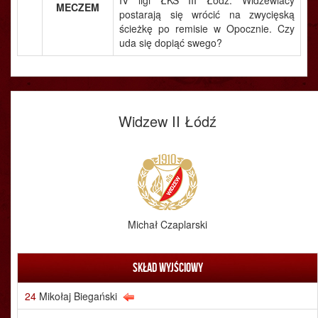
IV ligi ŁKS III Łódź. Widzewiacy
MECZEM
postarają się wrócić na zwycięską
ścieżkę po remisie w Opocznie. Czy
uda się dopiąć swego?
Widzew II Łódź
Michał Czaplarski
Skład wyjściowy
24
Mikołaj Biegański