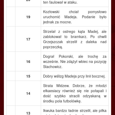
ten faulował w ataku.
Kozłowski chciał pomysłowo
19
uruchomić Madeja. Podanie było
jednak za mocne.
Strzelał z ostrego kąta Madej, ale
zablokował to bramkarz. Po chwili
17
Grzejszczak strzelił z daleka nad
poprzeczką.
Dograł Pokorski, ale trochę za
16
wcześnie. Nie zdążył wbiec na pozycję
Stachowicz.
15
Dobry wślizg Madeja przy linii bocznej.
Strata Widzew. Dobrze, że młodzi
ełkaesiacy również się nie połapali i
14
dość szybko stracili odzyskaną w
środku pola futbolówkę.
Ikwuka bardzo ładnie strzelił, ale piłka
13