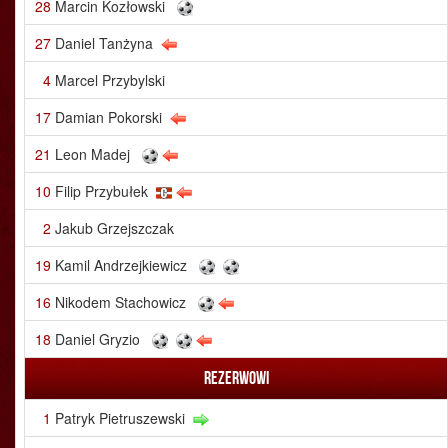
28
Marcin Kozłowski
27
Daniel Tanżyna
4
Marcel Przybylski
17
Damian Pokorski
21
Leon Madej
10
Filip Przybułek
2
Jakub Grzejszczak
19
Kamil Andrzejkiewicz
16
Nikodem Stachowicz
18
Daniel Gryzio
Rezerwowi
1
Patryk Pietruszewski