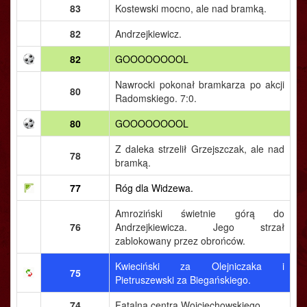
83
Kostewski mocno, ale nad bramką.
82
Andrzejkiewicz.
82
GOOOOOOOOL
Nawrocki pokonał bramkarza po akcji
80
Radomskiego. 7:0.
80
GOOOOOOOOL
Z daleka strzelił Grzejszczak, ale nad
78
bramką.
77
Róg dla Widzewa.
Amroziński świetnie górą do
76
Andrzejkiewicza. Jego strzał
zablokowany przez obrońców.
Kwieciński za Olejniczaka i
75
Pietruszewski za Biegańskiego.
74
Fatalna centra Wojciechowskiego.