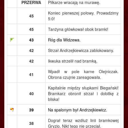
PRZERWA
Piłkarze wracają na murawę.
Koniec pierwszej połowy. Prowadzimy
45
5:0!
45
Tanżyna główkował obok bramki!
43
Róg dla Widzewa.
42
Strzał Andrzejkiewicza zablokowany.
42
Ikwuka strzelił nad bramką.
Wpadł w pole karne Olejniczak.
41
Obrona czujnie zareagowała.
Kapitalnie między słupkami Biegański!
40
Bramkarz obronił strzał i dobitkę z
bliska!
39
Na spalonym był Andrzejkiewicz.
Dograł teraz wzdłuż linii bramkowej
38
Gryzio. Nikt tego nie przeciął.