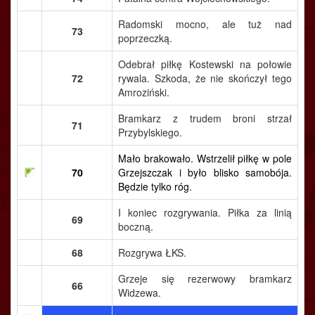
Radomski mocno, ale tuż nad
73
poprzeczką.
Odebrał piłkę Kostewski na połowie
72
rywala. Szkoda, że nie skończył tego
Amroziński.
Bramkarz z trudem broni strzał
71
Przybylskiego.
Mało brakowało. Wstrzelił piłkę w pole
70
Grzejszczak i było blisko samobója.
Będzie tylko róg.
I koniec rozgrywania. Piłka za linią
69
boczną.
68
Rozgrywa ŁKS.
Grzeje się rezerwowy bramkarz
66
Widzewa.