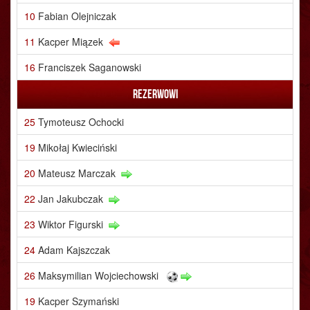
10
Fabian Olejniczak
11
Kacper Miązek
16
Franciszek Saganowski
Rezerwowi
25
Tymoteusz Ochocki
19
Mikołaj Kwieciński
20
Mateusz Marczak
22
Jan Jakubczak
23
Wiktor Figurski
24
Adam Kajszczak
26
Maksymilian Wojciechowski
19
Kacper Szymański