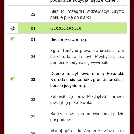
podania ze skrzydła. Będzie korner.
Ależ to rozegrali widzewiacy! Gryzio
25
pakuje piłkę do siatki!
24
GOOOOOOOOL
24
Będzie jeszcze róg.
Zgrał Tanżyna głową do środka. Tam
24
bliski uderzenia był Przybylski, ale
pomocnik jedynie się wywrócił.
Dobrze ruszył lewą stroną Pokorski.
23
Nie udało się jednak zgrać do środka i
będzie jedynie róg.
Zabawił się teraz Przybylski i prawie
22
przejął tę piłkę Ikwuka.
Bardzo dużo podań wymieniają dziś
21
gospodarze.
Madej górą do Andrzejkiewicza, ale
20