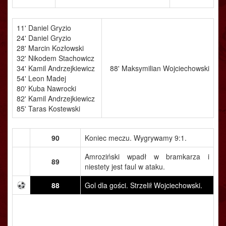
11' Daniel Gryzio
24' Daniel Gryzio
28' Marcin Kozłowski
32' Nikodem Stachowicz
34' Kamil Andrzejkiewicz
88' Maksymilian Wojciechowski
54' Leon Madej
80' Kuba Nawrocki
82' Kamil Andrzejkiewicz
85' Taras Kostewski
90
Koniec meczu. Wygrywamy 9:1.
Amroziński wpadł w bramkarza i
89
niestety jest faul w ataku.
88
Gol dla gości. Strzelił Wojciechowski.