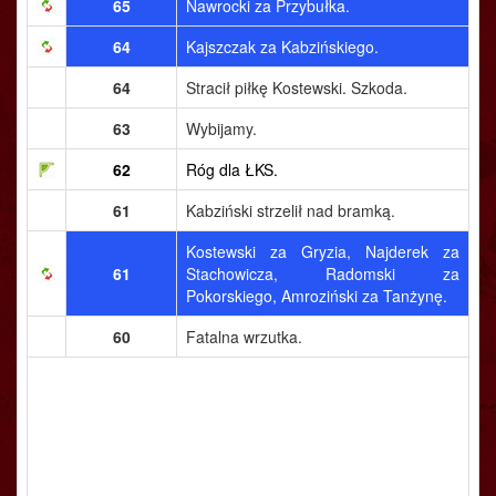
65
Nawrocki za Przybułka.
64
Kajszczak za Kabzińskiego.
64
Stracił piłkę Kostewski. Szkoda.
63
Wybijamy.
62
Róg dla ŁKS.
61
Kabziński strzelił nad bramką.
Kostewski za Gryzia, Najderek za
61
Stachowicza, Radomski za
Pokorskiego, Amroziński za Tanżynę.
60
Fatalna wrzutka.