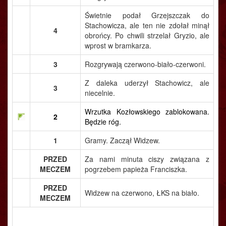
Świetnie podał Grzejszczak do
Stachowicza, ale ten nie zdołał minął
4
obrońcy. Po chwili strzelał Gryzio, ale
wprost w bramkarza.
3
Rozgrywają czerwono-biało-czerwoni.
Z daleka uderzył Stachowicz, ale
3
niecelnie.
Wrzutka Kozłowskiego zablokowana.
2
Będzie róg.
1
Gramy. Zaczął Widzew.
PRZED
Za nami minuta ciszy związana z
MECZEM
pogrzebem papieża Franciszka.
PRZED
Widzew na czerwono, ŁKS na biało.
MECZEM