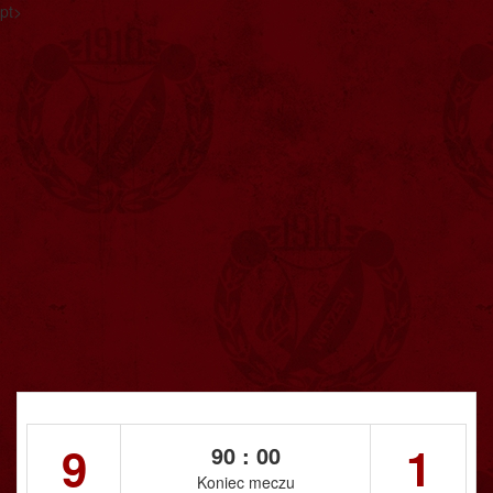
pt>
9
1
90 : 00
Koniec meczu