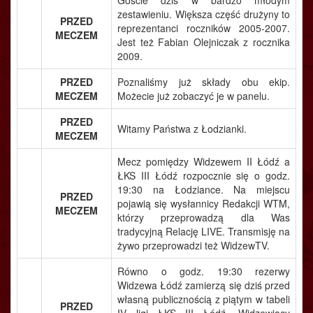
Goście dziś w bardzo młodym
zestawieniu. Większa część drużyny to
PRZED
reprezentanci roczników 2005-2007.
MECZEM
Jest też Fabian Olejniczak z rocznika
2009.
PRZED
Poznaliśmy już składy obu ekip.
MECZEM
Możecie już zobaczyć je w panelu.
PRZED
Witamy Państwa z Łodzianki.
MECZEM
Mecz pomiędzy Widzewem II Łódź a
ŁKS III Łódź rozpocznie się o godz.
19:30 na Łodziance. Na miejscu
PRZED
pojawią się wysłannicy Redakcji WTM,
MECZEM
którzy przeprowadzą dla Was
tradycyjną Relację LIVE. Transmisję na
żywo przeprowadzi też WidzewTV.
Równo o godz. 19:30 rezerwy
Widzewa Łódź zamierzą się dziś przed
własną publicznością z piątym w tabeli
PRZED