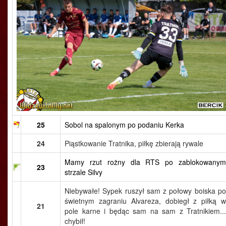
25
Sobol na spalonym po podaniu Kerka
24
Piąstkowanie Tratnika, piłkę zbierają rywale
Mamy rzut rożny dla RTS po zablokowanym
23
strzale Silvy
Niebywałe! Sypek ruszył sam z połowy boiska po
świetnym zagraniu Alvareza, dobiegł z piłką w
21
pole karne i będąc sam na sam z Tratnikiem...
chybił!