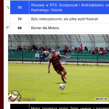
Roszady w RTS: Grzejszczak i Andrzejkiewicz za
70
Kastratiego i Sobola
70
Było niebezpiecznie, ale piłkę wybił Kastrati
69
Korner dla Motoru
Motor zmniejsza straty! Sefer pewnie z karnego