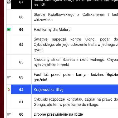
67
na 1:3!
Starcie Kwiatkowskiego z Caliskanerem i faul
66
widzewiaka
66
Rzut karny dla Motoru!
Świetnie napędził kontrę Gong, podał do
65
Cybulskiego, ale jego uderzenie trafia w jednego z
rywali.
Nieudany strzał Scaleta z rzutu wolnego. Chyba
65
było za blisko bramki
Faul tuż przed polem karnym łodzian. Będzie
63
groźnie!
62
Krajewski za Silvę
Cybulski rozpoczął kontratak, zagrał na prawo do
61
Gonga, ale ten w pole karne do nikogo.
60
Drobne przewinienie na Ibizie