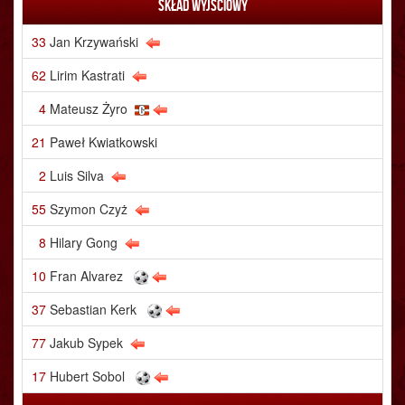
Skład wyjściowy
33
Jan Krzywański
62
Lirim Kastrati
4
Mateusz Żyro
21
Paweł Kwiatkowski
2
Luis Silva
55
Szymon Czyż
8
Hilary Gong
10
Fran Alvarez
37
Sebastian Kerk
77
Jakub Sypek
17
Hubert Sobol