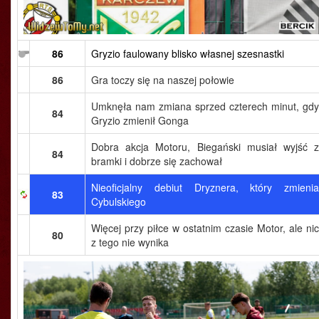
86
Gryzio faulowany blisko własnej szesnastki
86
Gra toczy się na naszej połowie
Umknęła nam zmiana sprzed czterech minut, gdy
84
Gryzio zmienił Gonga
Dobra akcja Motoru, Biegański musiał wyjść z
84
bramki i dobrze się zachował
Nieoficjalny debiut Dryznera, który zmienia
83
Cybulskiego
Więcej przy piłce w ostatnim czasie Motor, ale nic
80
z tego nie wynika