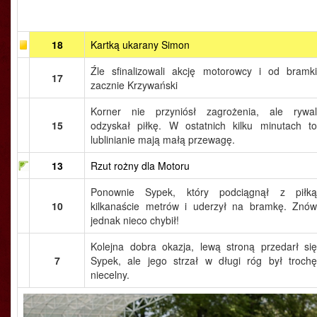
18
Kartką ukarany Simon
Źle sfinalizowali akcję motorowcy i od bramki
17
zacznie Krzywański
Korner nie przyniósł zagrożenia, ale rywal
15
odzyskał piłkę. W ostatnich kilku minutach to
lublinianie mają małą przewagę.
13
Rzut rożny dla Motoru
Ponownie Sypek, który podciągnął z piłką
10
kilkanaście metrów i uderzył na bramkę. Znów
jednak nieco chybił!
Kolejna dobra okazja, lewą stroną przedarł się
7
Sypek, ale jego strzał w długi róg był trochę
niecelny.