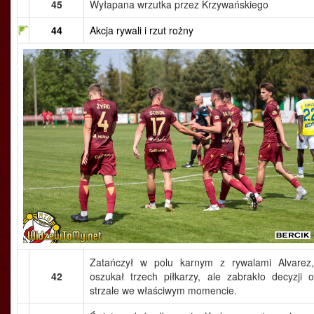
45
Wyłapana wrzutka przez Krzywańskiego
44
Akcja rywali i rzut rożny
Zatańczył w polu karnym z rywalami Alvarez,
42
oszukał trzech piłkarzy, ale zabrakło decyzji o
strzale we właściwym momencie.