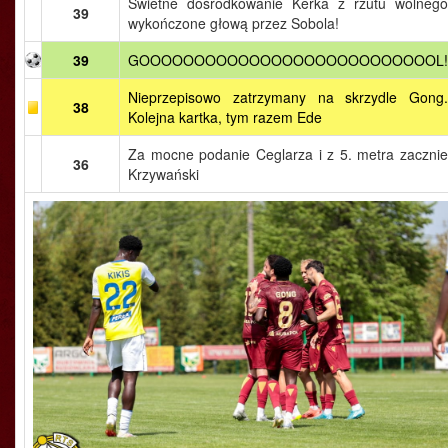
Świetne dośrodkowanie Kerka z rzutu wolnego
39
wykończone głową przez Sobola!
39
GOOOOOOOOOOOOOOOOOOOOOOOOOOOL!
Nieprzepisowo zatrzymany na skrzydle Gong.
38
Kolejna kartka, tym razem Ede
Za mocne podanie Ceglarza i z 5. metra zacznie
36
Krzywański