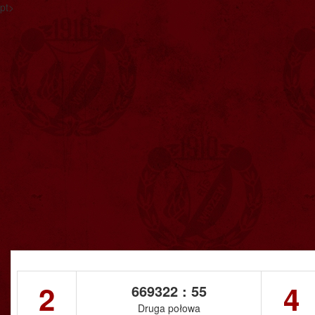
pt>
2
4
669322 : 57
Druga połowa