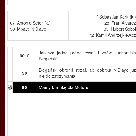
1' Sebastian Kerk (k.)
67' Antonio Sefer (k.)
28' Fran Alvarez
90' Mbaye N'Diaye
39' Hubert Sobol
72' Kamil Andrzejkiewicz
Jeszcze jedna próba rywali i znów znakomicie
90+2
Biegański!
Biegański obronił strzał, ale dobitka N'Diaye już
90
nie do zatrzymania!
90
Mamy bramkę dla Motoru!