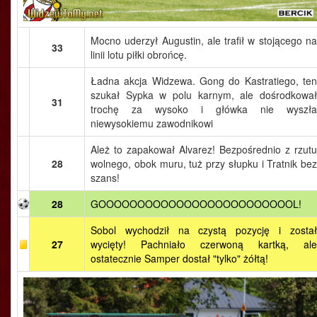
Mocno uderzył Augustin, ale trafił w stojącego na
33
linii lotu piłki obrońcę.
Ładna akcja Widzewa. Gong do Kastratiego, ten
szukał Sypka w polu karnym, ale dośrodkował
31
trochę za wysoko i główka nie wyszła
niewysokiemu zawodnikowi
Ależ to zapakował Alvarez! Bezpośrednio z rzutu
28
wolnego, obok muru, tuż przy słupku i Tratnik bez
szans!
28
GOOOOOOOOOOOOOOOOOOOOOOOOOL!
Sobol wychodził na czystą pozycję i został
27
wycięty! Pachniało czerwoną kartką, ale
ostatecznie Samper dostał "tylko" żółtą!