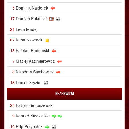
5
Dominik Najderek
17
Damian Pokorski
21
Leon Madej
87
Kuba Nawrocki
13
Kajetan Radomski
7
Maciej Kazimierowicz
8
Nikodem Stachowicz
18
Daniel Gryzio
Rezerwowi
24
Patryk Pietruszewski
9
Konrad Niedzielski
10
Filip Przybułek