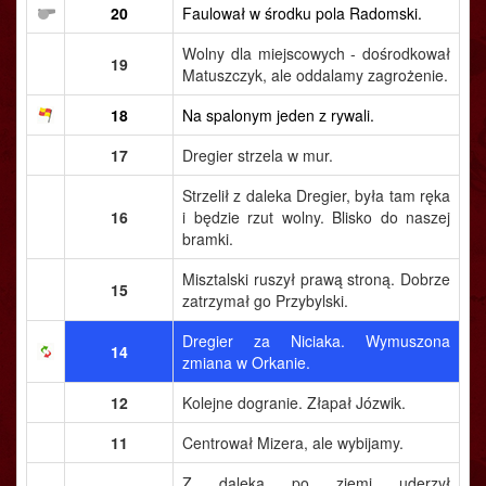
20
Faulował w środku pola Radomski.
Wolny dla miejscowych - dośrodkował
19
Matuszczyk, ale oddalamy zagrożenie.
18
Na spalonym jeden z rywali.
17
Dregier strzela w mur.
Strzelił z daleka Dregier, była tam ręka
16
i będzie rzut wolny. Blisko do naszej
bramki.
Misztalski ruszył prawą stroną. Dobrze
15
zatrzymał go Przybylski.
Dregier za Niciaka. Wymuszona
14
zmiana w Orkanie.
12
Kolejne dogranie. Złapał Józwik.
11
Centrował Mizera, ale wybijamy.
Z daleka po ziemi uderzył