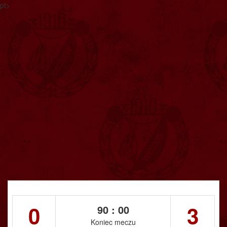
pt>
0
3
90 : 00
Koniec meczu