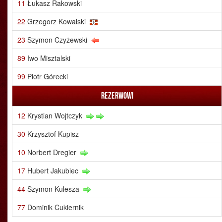
11
Łukasz Rakowski
22
Grzegorz Kowalski
23
Szymon Czyżewski
89
Iwo Misztalski
99
Piotr Górecki
Rezerwowi
12
Krystian Wojtczyk
30
Krzysztof Kupisz
10
Norbert Dregier
17
Hubert Jakubiec
44
Szymon Kulesza
77
Dominik Cukiernik