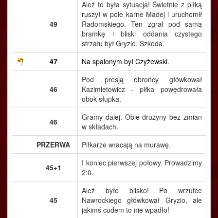
Ależ to była sytuacja! Świetnie z piłką
ruszył w pole karne Madej i uruchomił
49
Radomskiego. Ten zgrał pod samą
bramkę i bliski oddania czystego
strzału był Gryzio. Szkoda.
47
Na spalonym był Czyżewski.
Pod presją obrońcy główkował
46
Kazimietowicz - piłka powędrowała
obok słupka.
Gramy dalej. Obie drużyny bez zmian
46
w składach.
PRZERWA
Piłkarze wracają na murawę.
I koniec pierwszej połowy. Prowadzimy
45+1
2:0.
Ależ było blisko! Po wrzutce
45
Nawrockiego główkował Gryzio, ale
jakimś cudem to nie wpadło!