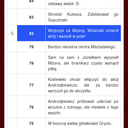
84
ciekawy widok :D
Strzelał Kulesza. Zablokował go
83
Supczinski.
Wojtczyk za Mizerę, Wolański zmienił
82
strój i wszedł w pole!
79
Bardzo niecelna centra Misztalskiego.
Sam na sam z Józwikiem wyszedł
78
Mizera, ale bramkarz czysto wytrącił
piłkę.
Kostewski chciał włączyć do akcji
77
Andrzejkiewicza, ale za bardzo
wyrzucił go do skrzydła.
Andrzejkiewicz próbował uderzać po
76
wrzutce z rożnego, ale niewiele z tego
wyszło.
75
W boczną siatkę główkował Gryzio.