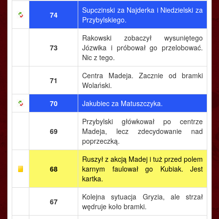
Supczinski za Najderka i Niedzielski za
74
Przybylskiego.
Rakowski zobaczył wysuniętego
73
Józwika i próbował go przelobować.
Nic z tego.
Centra Madeja. Zacznie od bramki
71
Wolański.
70
Jakubiec za Matuszczyka.
Przybylski główkował po centrze
69
Madeja, lecz zdecydowanie nad
poprzeczką.
Ruszył z akcją Madej i tuż przed polem
68
karnym faulował go Kubiak. Jest
kartka.
Kolejna sytuacja Gryzia, ale strzał
67
wędruje koło bramki.