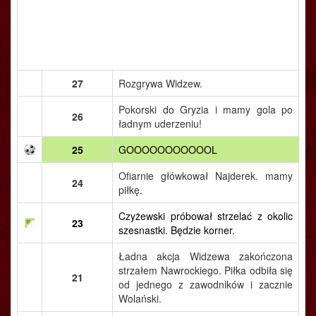
27
Rozgrywa Widzew.
Pokorski do Gryzia i mamy gola po
26
ładnym uderzeniu!
25
GOOOOOOOOOOOL
Ofiarnie główkował Najderek. mamy
24
piłkę.
Czyżewski próbował strzelać z okolic
23
szesnastki. Będzie korner.
Ładna akcja Widzewa zakończona
strzałem Nawrockiego. Piłka odbiła się
21
od jednego z zawodników i zacznie
Wolański.