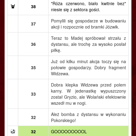
"Róża czerwono, biało kwitnie bez"
38
niesie się z sektora gości.
Pomylili się gospodarze w budowaniu
37
akcji i rozpocznie od bramki Józwik.
Teraz to Madej spróbował strzału z
36
dystansu, ale trochę za wysoko posłał
piłkę.
Już od kilku minut akcja toczy się na
35
połowie gospodarzy. Dobry fragment
Widzewa.
Dobra klepka Widzewa przed polem
karny. W jedenastkę wypuszczony
33
został Gryzio, ale Wolański efektownie
wszedł mu w nogi.
Ależ bomba z dystansu w wykonaniu
32
Pokorskiego!
32
GOOOOOOOOOL