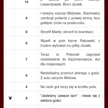
10
Lewandowski. Broni Józwik.
I kolejna szansa Widzewa. Stachowicz
9
zamknął podanie z prawej strony, lecz
golkiper znów na posterunku.
8
Strzelił Madej, obronił to bramkarz.
Wpadł w pole karne Rakowski, z
8
trudem wyłuskał mu piłkę Józwik.
Teraz to Pokorski zagrywał
7
niedokładnie do Kazimierowicza. Aut
dla miejscowych.
Niedokładny przerzut jednego z gości.
6
Z autu zacznie Widzew.
4
Na razie gra toczy się w środku pola.
"Jesteśmy zawsze tam" - niesie się z
3
sektora gości.