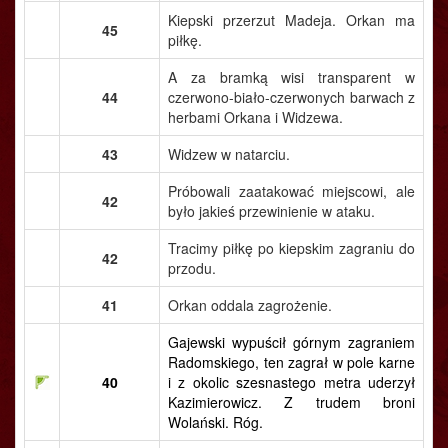
Kiepski przerzut Madeja. Orkan ma
45
piłkę.
A za bramką wisi transparent w
44
czerwono-biało-czerwonych barwach z
herbami Orkana i Widzewa.
43
Widzew w natarciu.
Próbowali zaatakować miejscowi, ale
42
było jakieś przewinienie w ataku.
Tracimy piłkę po kiepskim zagraniu do
42
przodu.
41
Orkan oddala zagrożenie.
Gajewski wypuścił górnym zagraniem
Radomskiego, ten zagrał w pole karne
40
i z okolic szesnastego metra uderzył
Kazimierowicz. Z trudem broni
Wolański. Róg.