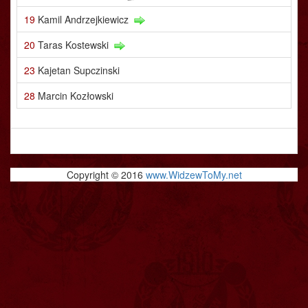
19
Kamil Andrzejkiewicz
20
Taras Kostewski
23
Kajetan Supczinski
28
Marcin Kozłowski
Copyright © 2016
www.WidzewToMy.net