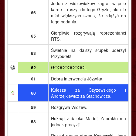
Jeden z widzewiaków zagrał w pole
karne - ruszył do tego Gryzio, ale nie
66
miał większych szans, że zdążyć do
tego podania.
Cierpliwie rozgrywają reprezentanci
65
RTS.
Świetnie na dalszy słupek uderzył
63
Przybułek!
62
GOOOOOOOOOL
61
Dobra interwencja Józwika.
Kulesza za Czyżewskiego i
60
Andrzejkiewicz za Stachowicza.
59
Rozgrywa Widzew.
Huknął z daleka Madej. Zabrakło mu
58
jednak precyzji.
Ruszył prawą stroną Kostewski. Jego