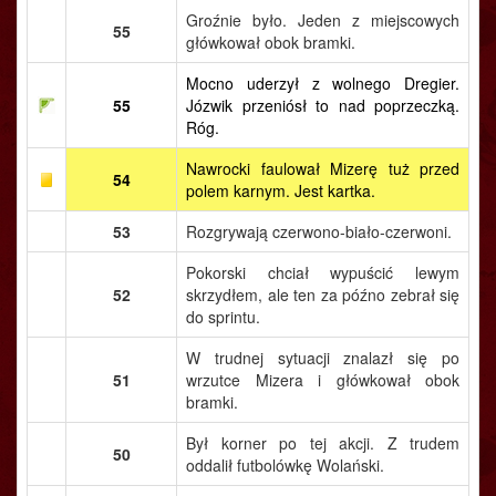
Groźnie było. Jeden z miejscowych
55
główkował obok bramki.
Mocno uderzył z wolnego Dregier.
55
Józwik przeniósł to nad poprzeczką.
Róg.
Nawrocki faulował Mizerę tuż przed
54
polem karnym. Jest kartka.
53
Rozgrywają czerwono-biało-czerwoni.
Pokorski chciał wypuścić lewym
52
skrzydłem, ale ten za późno zebrał się
do sprintu.
W trudnej sytuacji znalazł się po
51
wrzutce Mizera i główkował obok
bramki.
Był korner po tej akcji. Z trudem
50
oddalił futbolówkę Wolański.