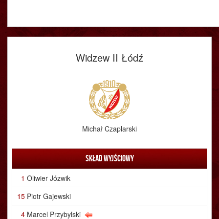
Widzew II Łódź
Michał Czaplarski
Skład wyjściowy
1
Oliwier Józwik
15
Piotr Gajewski
4
Marcel Przybylski