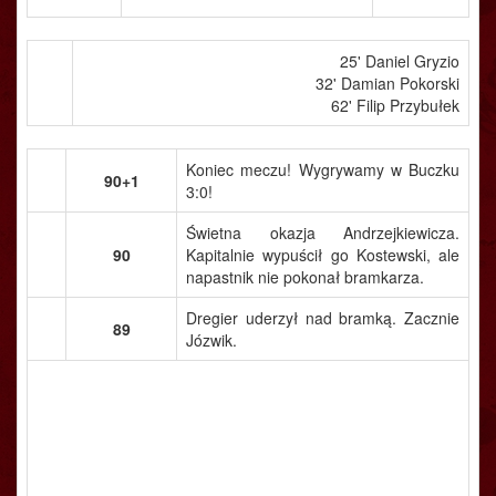
25' Daniel Gryzio
32' Damian Pokorski
62' Filip Przybułek
Koniec meczu! Wygrywamy w Buczku
90+1
3:0!
Świetna okazja Andrzejkiewicza.
90
Kapitalnie wypuścił go Kostewski, ale
napastnik nie pokonał bramkarza.
Dregier uderzył nad bramką. Zacznie
89
Józwik.