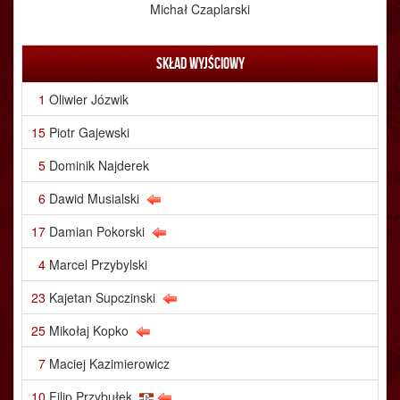
Michał Czaplarski
Skład wyjściowy
1
Oliwier Józwik
15
Piotr Gajewski
5
Dominik Najderek
6
Dawid Musialski
17
Damian Pokorski
4
Marcel Przybylski
23
Kajetan Supczinski
25
Mikołaj Kopko
7
Maciej Kazimierowicz
10
Filip Przybułek