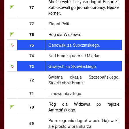
Ale źle wybił i szynko dograł Pokorski.
77
Zablokowali go jednak obrońcy. Będzie
korner.
77
Złapał Polit.
76
Róg dla Widzewa.
75
Ganowski za Supczinskiego.
74
Nad bramką uderzał Miarka.
73
Gawrych za Skawińskiego.
Świetna okazja Szczepańskiego.
72
Strzelił obok bramki.
71
I znowu nic z tego.
Róg dla Widzewa po rajdzie
70
Amrozińskiego.
Po rozegraniu dograł w pole Gajewski,
69
ale prosto w bramkarza.