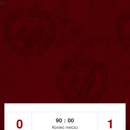
pt>
0
1
90 : 00
Koniec meczu