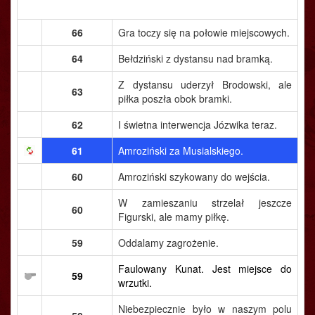
66
Gra toczy się na połowie miejscowych.
64
Bełdziński z dystansu nad bramką.
Z dystansu uderzył Brodowski, ale
63
piłka poszła obok bramki.
62
I świetna interwencja Józwika teraz.
61
Amroziński za Musialskiego.
60
Amroziński szykowany do wejścia.
W zamieszaniu strzelał jeszcze
60
Figurski, ale mamy piłkę.
59
Oddalamy zagrożenie.
Faulowany Kunat. Jest miejsce do
59
wrzutki.
Niebezpiecznie było w naszym polu