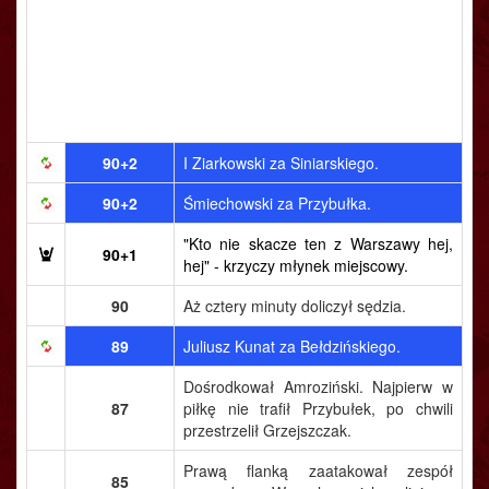
90+2
I Ziarkowski za Siniarskiego.
90+2
Śmiechowski za Przybułka.
"Kto nie skacze ten z Warszawy hej,
90+1
hej" - krzyczy młynek miejscowy.
90
Aż cztery minuty doliczył sędzia.
89
Juliusz Kunat za Bełdzińskiego.
Dośrodkował Amroziński. Najpierw w
87
piłkę nie trafił Przybułek, po chwili
przestrzelił Grzejszczak.
Prawą flanką zaatakował zespół
85