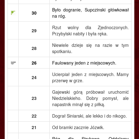
Było dogranie, Supczinski główkował
30
na róg.
Rzut wolny dla Zjednoczonych.
29
Przybylski nabity i była ręka.
Niewiele dzieje się na razie w tym
28
spotkaniu.
26
Faulowany jeden z miejscowych.
Ucierpiał jeden z miejscowych. Mamy
24
przerwę w grze.
Gajewski górą próbował uruchomić
23
Niedzielskieho. Dobry pomysł, ale
napastnik minął się z piłką.
22
Dograł Siniarski, ale lekko i do nikogo.
21
Od bramki zacznie Józwik.
Róg dla Strykowa. Oddalamy