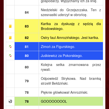
gospodarzy. Wypychamy ich za linię.
Niedzielski do Grzejszczaka. Ten z
84
szesnastki uderzył w obrońcę.
Kartka za dyskusję z sędzią dla
83
Brodowskiego.
82
Ostry faul Amrozińskiego. Jest kartka.
81
Zimoń za Figurskiego.
80
Juśkiewicz za Pokorskiego.
Kolejna setka zmarnowana przez
80
rywali.
Odpowiedź Strykowa. Nad bramką
79
strzelił Bełdziński.
78
Pięknie główkował Amroziński.
78
GOOOOOOOOL