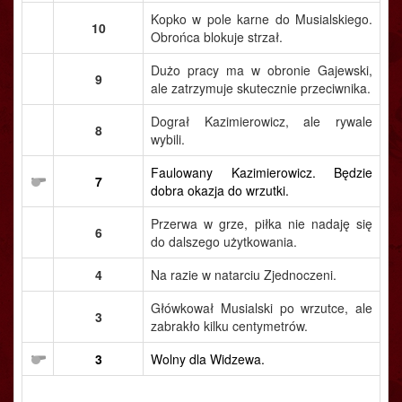
Kopko w pole karne do Musialskiego.
10
Obrońca blokuje strzał.
Dużo pracy ma w obronie Gajewski,
9
ale zatrzymuje skutecznie przeciwnika.
Dograł Kazimierowicz, ale rywale
8
wybili.
Faulowany Kazimierowicz. Będzie
7
dobra okazja do wrzutki.
Przerwa w grze, piłka nie nadaję się
6
do dalszego użytkowania.
4
Na razie w natarciu Zjednoczeni.
Główkował Musialski po wrzutce, ale
3
zabrakło kilku centymetrów.
3
Wolny dla Widzewa.