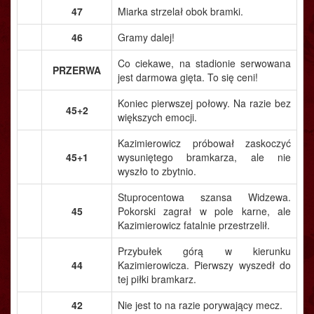
47
Miarka strzelał obok bramki.
46
Gramy dalej!
Co ciekawe, na stadionie serwowana
PRZERWA
jest darmowa gięta. To się ceni!
Koniec pierwszej połowy. Na razie bez
45+2
większych emocji.
Kazimierowicz próbował zaskoczyć
45+1
wysuniętego bramkarza, ale nie
wyszło to zbytnio.
Stuprocentowa szansa Widzewa.
45
Pokorski zagrał w pole karne, ale
Kazimierowicz fatalnie przestrzelił.
Przybułek górą w kierunku
44
Kazimierowicza. Pierwszy wyszedł do
tej piłki bramkarz.
42
Nie jest to na razie porywający mecz.