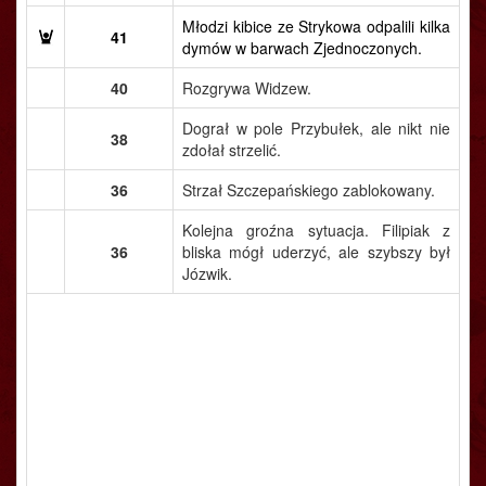
Młodzi kibice ze Strykowa odpalili kilka
41
dymów w barwach Zjednoczonych.
40
Rozgrywa Widzew.
Dograł w pole Przybułek, ale nikt nie
38
zdołał strzelić.
36
Strzał Szczepańskiego zablokowany.
Kolejna groźna sytuacja. Filipiak z
36
bliska mógł uderzyć, ale szybszy był
Józwik.