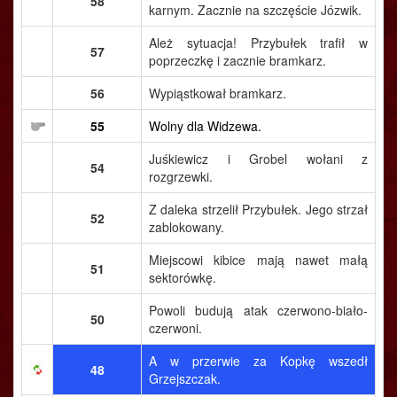
58
karnym. Zacznie na szczęście Józwik.
Ależ sytuacja! Przybułek trafił w
57
poprzeczkę i zacznie bramkarz.
56
Wypiąstkował bramkarz.
55
Wolny dla Widzewa.
Juśkiewicz i Grobel wołani z
54
rozgrzewki.
Z daleka strzelił Przybułek. Jego strzał
52
zablokowany.
Miejscowi kibice mają nawet małą
51
sektorówkę.
Powoli budują atak czerwono-biało-
50
czerwoni.
A w przerwie za Kopkę wszedł
48
Grzejszczak.