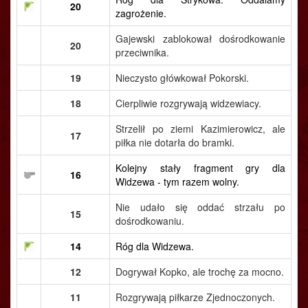
20
zagrożenie.
Gajewski zablokował dośrodkowanie
20
przeciwnika.
19
Nieczysto główkował Pokorski.
18
Cierpliwie rozgrywają widzewiacy.
Strzelił po ziemi Kazimierowicz, ale
17
piłka nie dotarła do bramki.
Kolejny stały fragment gry dla
16
Widzewa - tym razem wolny.
Nie udało się oddać strzału po
15
dośrodkowaniu.
14
Róg dla Widzewa.
12
Dogrywał Kopko, ale trochę za mocno.
11
Rozgrywają piłkarze Zjednoczonych.