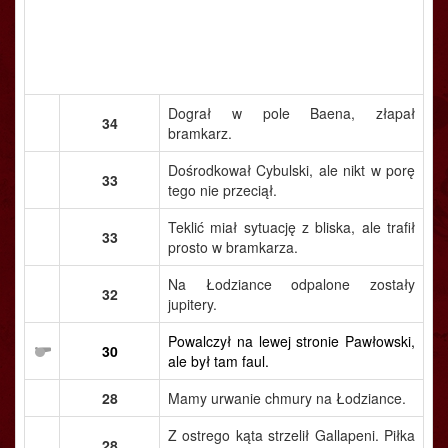
Dograł w pole Baena, złapał
34
bramkarz.
Dośrodkował Cybulski, ale nikt w porę
33
tego nie przeciął.
Teklić miał sytuację z bliska, ale trafił
33
prosto w bramkarza.
Na Łodziance odpalone zostały
32
jupitery.
Powalczył na lewej stronie Pawłowski,
30
ale był tam faul.
28
Mamy urwanie chmury na Łodziance.
Z ostrego kąta strzelił Gallapeni. Piłka
28