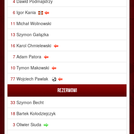
4
Dawid Podmajstrzy
6
Igor Kania
11
Michał Wolinowski
13
Szymon Gałązka
16
Karol Chmielewski
7
Adam Patora
10
Tymon Makowski
77
Wojciech Pawlak
Rezerwowi
33
Szymon Becht
18
Bartek Kołodziejczyk
3
Oliwier Siuda