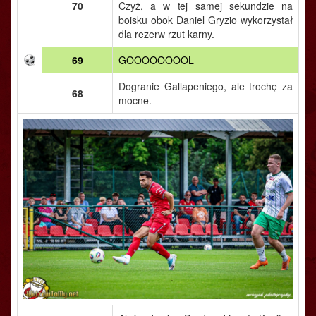
70
Czyż, a w tej samej sekundzie na
boisku obok Daniel Gryzio wykorzystał
dla rezerw rzut karny.
69
GOOOOOOOOL
Dogranie Gallapeniego, ale trochę za
68
mocne.