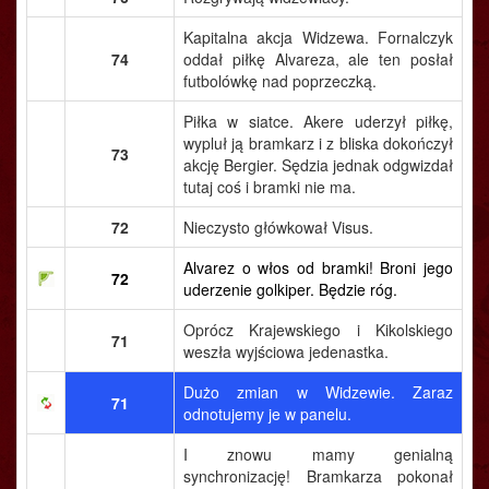
Kapitalna akcja Widzewa. Fornalczyk
74
oddał piłkę Alvareza, ale ten posłał
futbolówkę nad poprzeczką.
Piłka w siatce. Akere uderzył piłkę,
wypluł ją bramkarz i z bliska dokończył
73
akcję Bergier. Sędzia jednak odgwizdał
tutaj coś i bramki nie ma.
72
Nieczysto główkował Visus.
Alvarez o włos od bramki! Broni jego
72
uderzenie golkiper. Będzie róg.
Oprócz Krajewskiego i Kikolskiego
71
weszła wyjściowa jedenastka.
Dużo zmian w Widzewie. Zaraz
71
odnotujemy je w panelu.
I znowu mamy genialną
synchronizację! Bramkarza pokonał