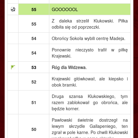
55
GOOOOOOL
Z daleka strzelił Klukowski. Piłka
55
odbiła się od poprzeczki.
54
Obrońcy Sokoła wybili centrę Madeja.
Ponownie nieczysto trafił w piłkę
54
Krajewski.
53
Róg dla Widzewa.
Krajewski główkował, ale kiepsko i
52
obok bramki.
Druga szansa Klukowskiego, tym
51
razem zablokował go obrońca, ale
będzie korner.
Pawłowski świetnie dostrzegł na
lewym skrzydle Gallapeniego, ten
50
zgrał w pole karne. Po chwili Klukowski