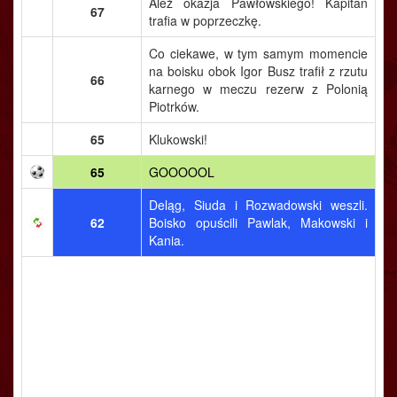
Ależ okazja Pawłowskiego! Kapitan
67
trafia w poprzeczkę.
Co ciekawe, w tym samym momencie
na boisku obok Igor Busz trafił z rzutu
66
karnego w meczu rezerw z Polonią
Piotrków.
65
Klukowski!
65
GOOOOOL
Deląg, Siuda i Rozwadowski weszli.
62
Boisko opuścili Pawlak, Makowski i
Kania.