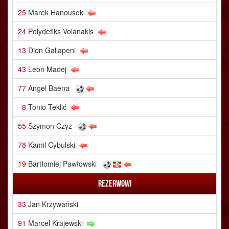
25
Marek Hanousek
24
Polydefiks Volanakis
13
Dion Gallapeni
43
Leon Madej
77
Angel Baena
8
Tonio Teklić
55
Szymon Czyż
78
Kamil Cybulski
19
Bartłomiej Pawłowski
Rezerwowi
33
Jan Krzywański
91
Marcel Krajewski