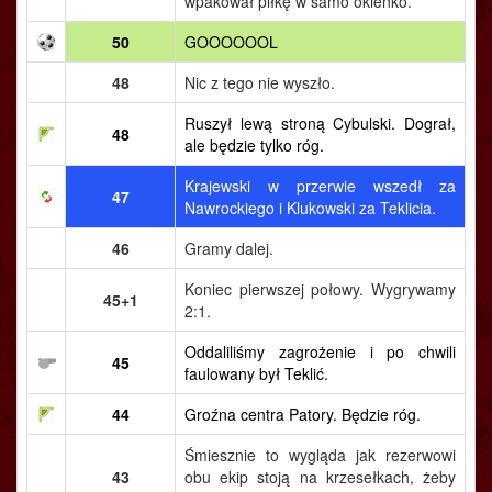
wpakował piłkę w samo okienko.
50
GOOOOOOL
48
Nic z tego nie wyszło.
Ruszył lewą stroną Cybulski. Dograł,
48
ale będzie tylko róg.
Krajewski w przerwie wszedł za
47
Nawrockiego i Klukowski za Teklicia.
46
Gramy dalej.
Koniec pierwszej połowy. Wygrywamy
45+1
2:1.
Oddaliliśmy zagrożenie i po chwili
45
faulowany był Teklić.
44
Groźna centra Patory. Będzie róg.
Śmiesznie to wygląda jak rezerwowi
43
obu ekip stoją na krzesełkach, żeby