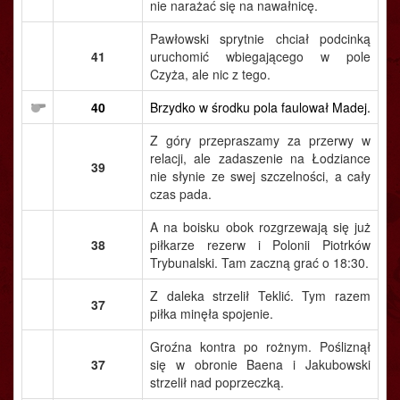
nie narażać się na nawałnicę.
Pawłowski sprytnie chciał podcinką
41
uruchomić wbiegającego w pole
Czyża, ale nic z tego.
40
Brzydko w środku pola faulował Madej.
Z góry przepraszamy za przerwy w
relacji, ale zadaszenie na Łodziance
39
nie słynie ze swej szczelności, a cały
czas pada.
A na boisku obok rozgrzewają się już
38
piłkarze rezerw i Polonii Piotrków
Trybunalski. Tam zaczną grać o 18:30.
Z daleka strzelił Teklić. Tym razem
37
piłka minęła spojenie.
Groźna kontra po rożnym. Pośliznął
37
się w obronie Baena i Jakubowski
strzelił nad poprzeczką.