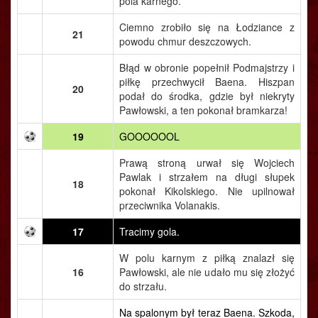
pola karnego.
Ciemno zrobiło się na Łodziance z
21
powodu chmur deszczowych.
Błąd w obronie popełnił Podmajstrzy i
piłkę przechwycił Baena. Hiszpan
20
podał do środka, gdzie był niekryty
Pawłowski, a ten pokonał bramkarza!
19
GOOOOOOL
Prawą stroną urwał się Wojciech
Pawlak i strzałem na długi słupek
18
pokonał Kikolskiego. Nie upilnował
przeciwnika Volanakis.
17
Tracimy gola.
W polu karnym z piłką znalazł się
16
Pawłowski, ale nie udało mu się złożyć
do strzału.
Na spalonym był teraz Baena. Szkoda,