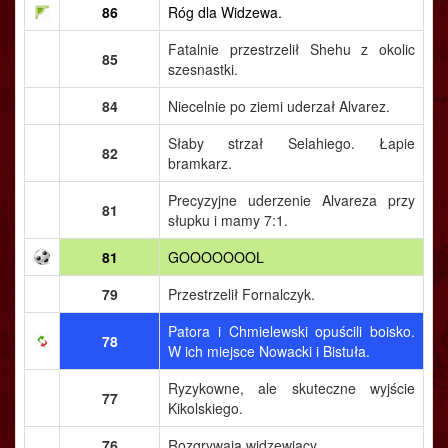
86
Róg dla Widzewa.
Fatalnie przestrzelił Shehu z okolic
85
szesnastki.
84
Niecelnie po ziemi uderzał Alvarez.
Słaby strzał Selahiego. Łapie
82
bramkarz.
Precyzyjne uderzenie Alvareza przy
81
słupku i mamy 7:1.
81
GOOOOOOOL
79
Przestrzelił Fornalczyk.
Patora i Chmielewski opuścili boisko.
78
W ich miejsce Nowacki i Bistuła.
Ryzykowne, ale skuteczne wyjście
77
Kikolskiego.
76
Rozgrywają widzewiacy.