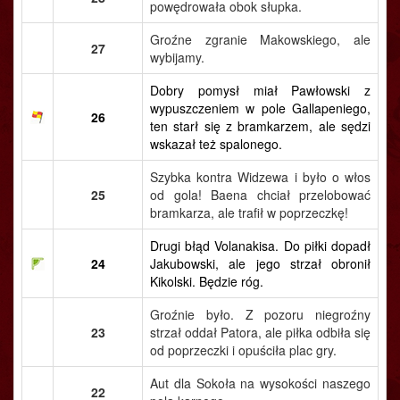
powędrowała obok słupka.
Groźne zgranie Makowskiego, ale
27
wybijamy.
Dobry pomysł miał Pawłowski z
wypuszczeniem w pole Gallapeniego,
26
ten starł się z bramkarzem, ale sędzi
wskazał też spalonego.
Szybka kontra Widzewa i było o włos
25
od gola! Baena chciał przelobować
bramkarza, ale trafił w poprzeczkę!
Drugi błąd Volanakisa. Do piłki dopadł
24
Jakubowski, ale jego strzał obronił
Kikolski. Będzie róg.
Groźnie było. Z pozoru niegroźny
23
strzał oddał Patora, ale piłka odbiła się
od poprzeczki i opuściła plac gry.
Aut dla Sokoła na wysokości naszego
22