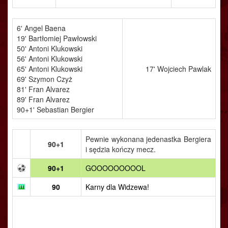
6' Angel Baena
19' Bartłomiej Pawłowski
50' Antoni Klukowski
56' Antoni Klukowski
65' Antoni Klukowski
17' Wojciech Pawlak
69' Szymon Czyż
81' Fran Alvarez
89' Fran Alvarez
90+1' Sebastian Bergier
Pewnie wykonana jedenastka Bergiera
90+1
i sędzia kończy mecz.
90+1
GOOOOOOOOOL
90
Karny dla Widzewa!