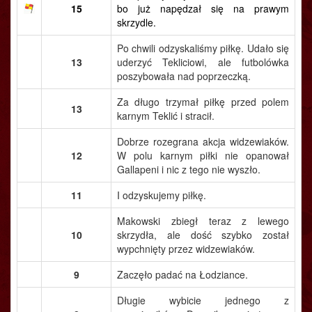
15
bo już napędzał się na prawym
skrzydle.
Po chwili odzyskaliśmy piłkę. Udało się
13
uderzyć Tekliciowi, ale futbolówka
poszybowała nad poprzeczką.
Za długo trzymał piłkę przed polem
13
karnym Teklić i stracił.
Dobrze rozegrana akcja widzewiaków.
12
W polu karnym piłki nie opanował
Gallapeni i nic z tego nie wyszło.
11
I odzyskujemy piłkę.
Makowski zbiegł teraz z lewego
10
skrzydła, ale dość szybko został
wypchnięty przez widzewiaków.
9
Zaczęło padać na Łodziance.
Długie wybicie jednego z