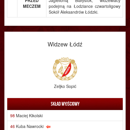
PRZED
Jagiellonią Białystok, widzewiacy
MECZEM
podejmą na Łodziance czwartoligowy
Sokół Aleksandrów Łódzki.
Widzew Łódź
Zeljko Sopić
Skład wyjściowy
98
Maciej Kikolski
46
Kuba Nawrocki