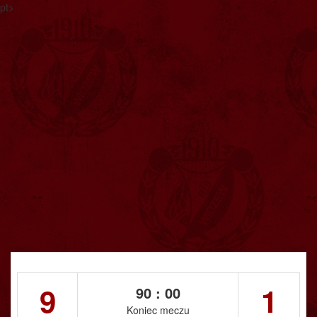
pt>
9
1
90 : 00
Koniec meczu