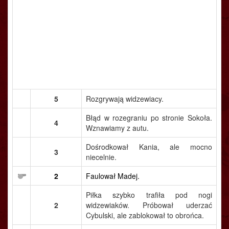
5
Rozgrywają widzewiacy.
Błąd w rozegraniu po stronie Sokoła.
4
Wznawiamy z autu.
Dośrodkował Kania, ale mocno
3
niecelnie.
2
Faulował Madej.
Piłka szybko trafiła pod nogi
2
widzewiaków. Próbował uderzać
Cybulski, ale zablokował to obrońca.