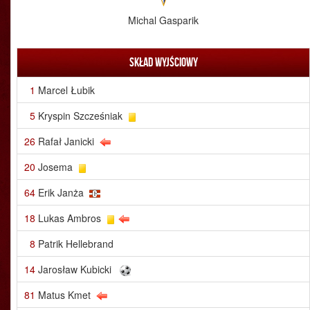
Michal Gasparik
Skład wyjściowy
1
Marcel Łubik
5
Kryspin Szcześniak
26
Rafał Janicki
20
Josema
64
Erik Janża
18
Lukas Ambros
8
Patrik Hellebrand
14
Jarosław Kubicki
81
Matus Kmet