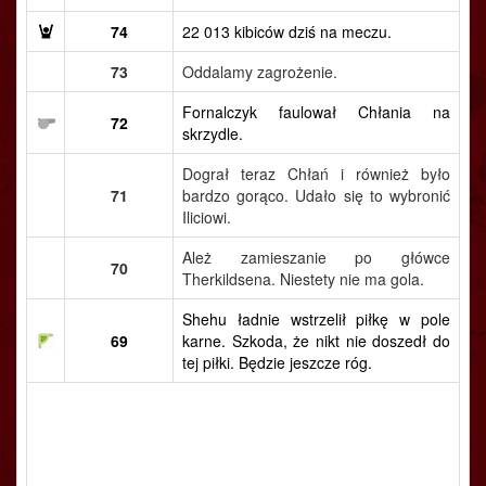
74
22 013 kibiców dziś na meczu.
73
Oddalamy zagrożenie.
Fornalczyk faulował Chłania na
72
skrzydle.
Dograł teraz Chłań i również było
71
bardzo gorąco. Udało się to wybronić
Iliciowi.
Ależ zamieszanie po główce
70
Therkildsena. Niestety nie ma gola.
Shehu ładnie wstrzelił piłkę w pole
69
karne. Szkoda, że nikt nie doszedł do
tej piłki. Będzie jeszcze róg.