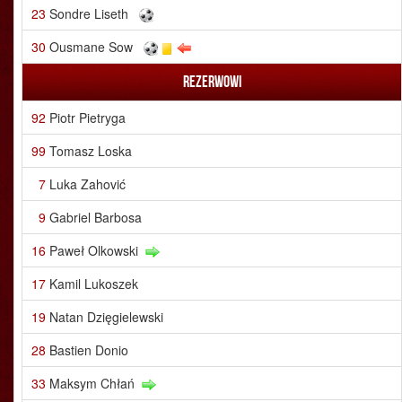
23
Sondre Liseth
30
Ousmane Sow
Rezerwowi
92
Piotr Pietryga
99
Tomasz Loska
7
Luka Zahović
9
Gabriel Barbosa
16
Paweł Olkowski
17
Kamil Lukoszek
19
Natan Dzięgielewski
28
Bastien Donio
33
Maksym Chłań