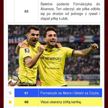
Świetne podanie Fornalczyka do
Alvareza. Ten uderzył, ale piłka odbiła
63
się po drodze od jednego z rywali i
złapał piłkę Łubik.
61
Fornalczyk za Akere i Selahi za Czyża.
60
Visus ukarany żółtą kartką.