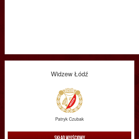
Widzew Łódź
Patryk Czubak
Skład wyjściowy