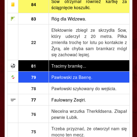
Sow otrzymał również kartkę za
84
ściągnięcie koszulki.
83
Róg dla Widzewa.
Efektownie zbiegł ze skrzydła Sow,
który uderzył z 20 metra. Piłka
22
zmieniła trochę tor lotu po kontakcie z
Żyrą, ale chyba sam bramkarz mógł
się zachować lepiej.
81
Tracimy bramkę...
79
Pawłowski za Baenę.
78
Pawłowski szykowany do wejścia.
77
Faulowany Zeqiri.
Niecelna wrzutka Therkildsena. Złapał
76
pewnie Łubik.
Trzeba przyznać, że otworzył nam się
75
mocno ten mecz.