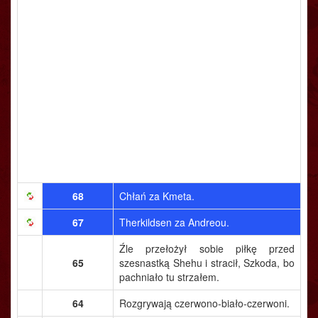
68
Chłań za Kmeta.
67
Therkildsen za Andreou.
Źle przełożył sobie piłkę przed
65
szesnastką Shehu i stracił, Szkoda, bo
pachniało tu strzałem.
64
Rozgrywają czerwono-biało-czerwoni.