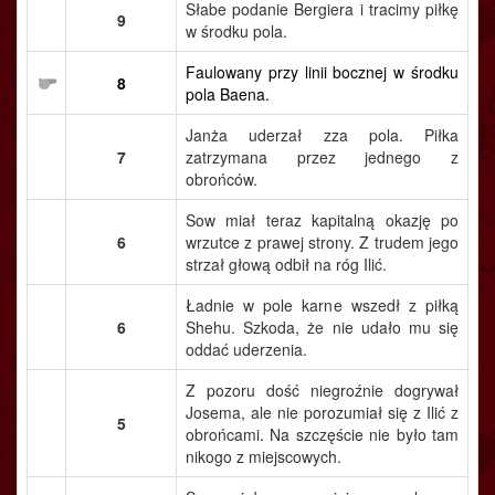
Słabe podanie Bergiera i tracimy piłkę
9
w środku pola.
Faulowany przy linii bocznej w środku
8
pola Baena.
Janża uderzał zza pola. Piłka
7
zatrzymana przez jednego z
obrońców.
Sow miał teraz kapitalną okazję po
6
wrzutce z prawej strony. Z trudem jego
strzał głową odbił na róg Ilić.
Ładnie w pole karne wszedł z piłką
6
Shehu. Szkoda, że nie udało mu się
oddać uderzenia.
Z pozoru dość niegroźnie dogrywał
Josema, ale nie porozumiał się z Ilić z
5
obrońcami. Na szczęście nie było tam
nikogo z miejscowych.