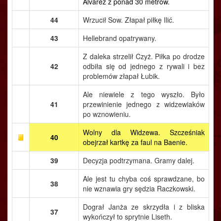
Alvarez z ponad 30 metrów.
44
Wrzucił Sow. Złapał piłkę Ilić.
43
Hellebrand opatrywany.
Z daleka strzelił Czyż. Piłka po drodze
42
odbiła się od jednego z rywali i bez
problemów złapał Łubik.
Ale niewiele z tego wyszło. Było
41
przewinienie jednego z widzewiaków
po wznowieniu.
Wolny dla Widzewa. Szcześniak
40
obejrzał kartkę za faul na Baenie.
39
Decyzja podtrzymana. Gramy dalej.
Ale jest tu chyba coś sprawdzane, bo
38
nie wznawia gry sędzia Raczkowski.
Dograł Janża ze skrzydła i z bliska
37
wykończył to sprytnie Liseth.