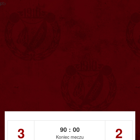
pt>
3
2
90 : 00
Koniec meczu