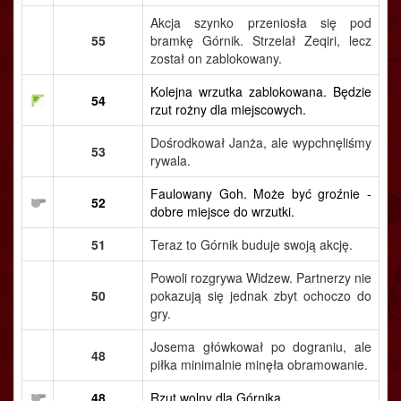
Akcja szynko przeniosła się pod
55
bramkę Górnik. Strzelał Zeqiri, lecz
został on zablokowany.
Kolejna wrzutka zablokowana. Będzie
54
rzut rożny dla miejscowych.
Dośrodkował Janża, ale wypchnęliśmy
53
rywala.
Faulowany Goh. Może być groźnie -
52
dobre miejsce do wrzutki.
51
Teraz to Górnik buduje swoją akcję.
Powoli rozgrywa Widzew. Partnerzy nie
50
pokazują się jednak zbyt ochoczo do
gry.
Josema główkował po dograniu, ale
48
piłka minimalnie minęła obramowanie.
48
Rzut wolny dla Górnika.