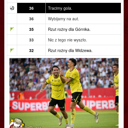
36
Tracimy gola.
36
Wybijamy na aut.
35
Rzut rożny dla Górnika.
33
Nic z tego nie wyszło.
32
Rzut rożny dla Widzewa.