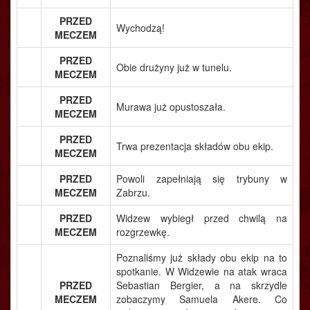
PRZED
Wychodzą!
MECZEM
PRZED
Obie drużyny już w tunelu.
MECZEM
PRZED
Murawa już opustoszała.
MECZEM
PRZED
Trwa prezentacja składów obu ekip.
MECZEM
PRZED
Powoli zapełniają się trybuny w
MECZEM
Zabrzu.
PRZED
Widzew wybiegł przed chwilą na
MECZEM
rozgrzewkę.
Poznaliśmy już składy obu ekip na to
spotkanie. W Widzewie na atak wraca
PRZED
Sebastian Bergier, a na skrzydle
MECZEM
zobaczymy Samuela Akere. Co