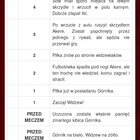
Sow miał sporo miejsca na lewym
4
skrzydle i wrzucił w polu karnym.
Dobrze złapał Ilić.
Po wrzucie z autu ruszył skrzydłem
Akere. Został popchnięty przez
3
jednego z rywali, ale sędzia nie
przerwał gry.
2
Piłka znów po stronie widzewiaków.
Futbolówka spadła pod nogi Akere, ale
2
ten trochę nie wiedział, komu zagrać i
stracił.
1
Piłka już w posiadaniu Górnika.
1
Zaczął Widzew!
PRZED
Uczczona została właśnie pamięć
MECZEM
zmarłego kibica Górnika.
PRZED
Górnik na biało, Widzew na żółto.
MECZEM