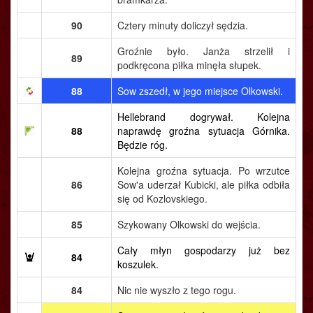
90
Cztery minuty doliczył sędzia.
Groźnie było. Janża strzelił i
89
podkręcona piłka minęła słupek.
88
Sow zszedł, w jego miejsce Olkowski.
Hellebrand dogrywał. Kolejna
88
naprawdę groźna sytuacja Górnika.
Będzie róg.
Kolejna groźna sytuacja. Po wrzutce
86
Sow'a uderzał Kubicki, ale piłka odbiła
się od Kozlovskiego.
85
Szykowany Olkowski do wejścia.
Cały młyn gospodarzy już bez
84
koszulek.
84
Nic nie wyszło z tego rogu.