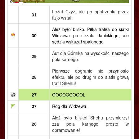
Leżał Czyż, ale po opatrzeniu przez
31
fizjo wstał.
Ależ było blisko. Piłka trafiła do siatki
30
Widzewa po strzale Janickiego, ale
sędzia wskazał spalonego
Aut dla Górnika na wysokości naszego
29
pola karnego.
Pierwsze dogranie nie przyniosło
28
efektu, ale po drugim do siatki głową
trafił Shehu!
27
GOOOOOOOOL
27
Róg dla Widzewa.
Ależ było blisko! Shehu przymierzył
26
zza pola karnego prosto w
obramowanie!