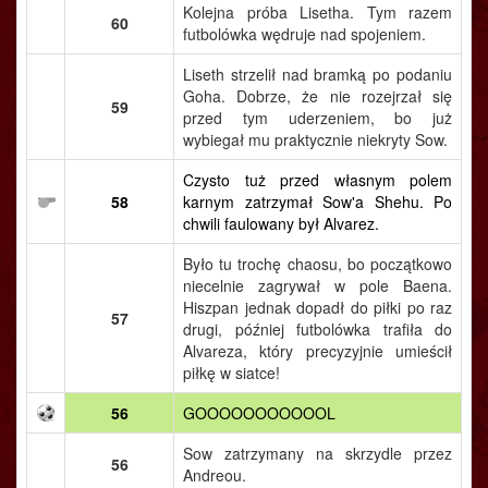
Kolejna próba Lisetha. Tym razem
60
futbolówka wędruje nad spojeniem.
Liseth strzelił nad bramką po podaniu
Goha. Dobrze, że nie rozejrzał się
59
przed tym uderzeniem, bo już
wybiegał mu praktycznie niekryty Sow.
Czysto tuż przed własnym polem
58
karnym zatrzymał Sow'a Shehu. Po
chwili faulowany był Alvarez.
Było tu trochę chaosu, bo początkowo
niecelnie zagrywał w pole Baena.
Hiszpan jednak dopadł do piłki po raz
57
drugi, później futbolówka trafiła do
Alvareza, który precyzyjnie umieścił
piłkę w siatce!
56
GOOOOOOOOOOOL
Sow zatrzymany na skrzydle przez
56
Andreou.