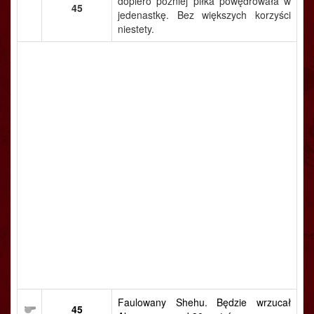
dopiero później piłka powędrowała w
45
jedenastkę. Bez większych korzyści
niestety.
Faulowany Shehu. Będzie wrzucał
45