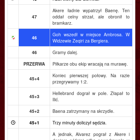
Akere ładnie wypatrzył Baenę. Ten
47
oddał celny strzał, ale obronił to
bramkarz.
Goh wszedł w miejsce Ambrosa. W
46
Widzewie Zeqiri za Bergiera.
46
Gramy dalej.
PRZERWA
Piłkarze obu ekip wracają na murawę.
Koniec pierwszej połowy. Na razie
45+4
przegrywamy 1:2.
Hellebrand dograł w pole. Złapał to
45+3
Ilić.
45+2
Baena zatrzymany na skrzydle.
45+1
Trzy minuty doliczył sędzia.
A jednak, Alvarez pograł z Akere i