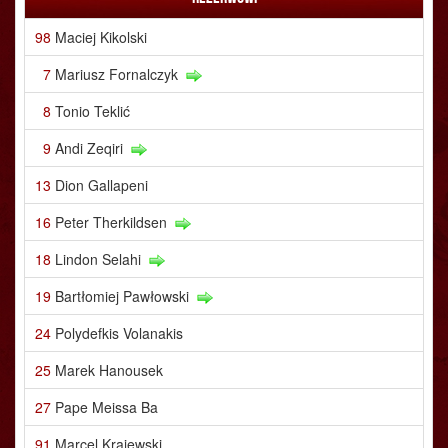
98
Maciej Kikolski
7
Mariusz Fornalczyk
8
Tonio Teklić
9
Andi Zeqiri
13
Dion Gallapeni
16
Peter Therkildsen
18
Lindon Selahi
19
Bartłomiej Pawłowski
24
Polydefkis Volanakis
25
Marek Hanousek
27
Pape Meissa Ba
91
Marcel Krajewski