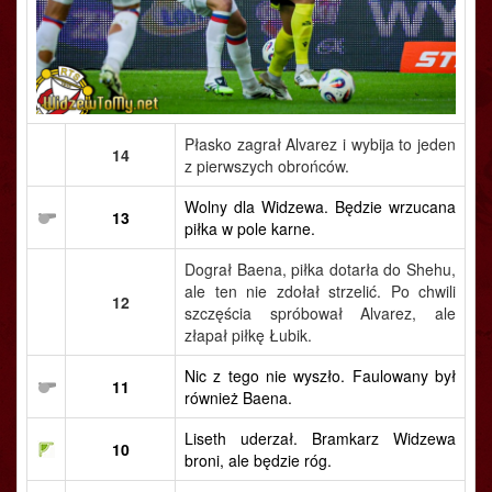
Płasko zagrał Alvarez i wybija to jeden
14
z pierwszych obrońców.
Wolny dla Widzewa. Będzie wrzucana
13
piłka w pole karne.
Dograł Baena, piłka dotarła do Shehu,
ale ten nie zdołał strzelić. Po chwili
12
szczęścia spróbował Alvarez, ale
złapał piłkę Łubik.
Nic z tego nie wyszło. Faulowany był
11
również Baena.
Liseth uderzał. Bramkarz Widzewa
10
broni, ale będzie róg.