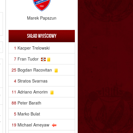
Marek Papszun
Skład wyjściowy
a
1
Kacper Trelowski
7
Fran Tudor
ł
25
Bogdan Racovitan
,
m
4
Stratos Svarnas
.
11
Adriano Amorim
ą
88
Peter Barath
u
5
Marko Bulat
ł
w
19
Michael Ameyaw