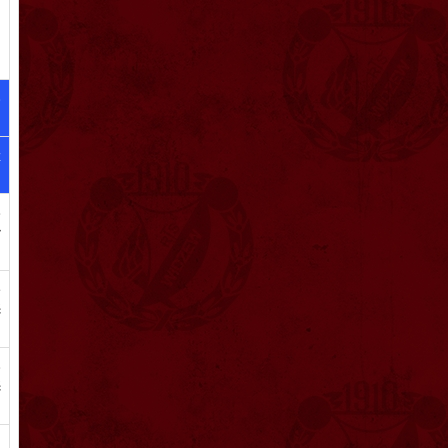
o
z
o
ł
ę
ć
o
ć
n