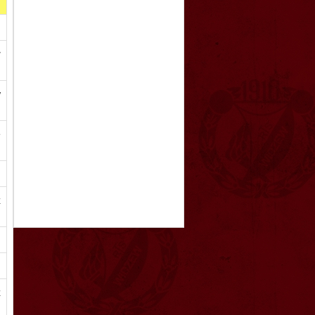
ł
w
ę
z
z