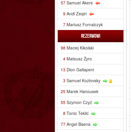
57
Samuel Akere
9
Andi Zeqiri
7
Mariusz Fornalczyk
Rezerwowi
98
Maciej Kikolski
4
Mateusz Żyro
13
Dion Gallapeni
3
Samuel Kozlovsky
25
Marek Hanousek
55
Szymon Czyż
8
Tonio Teklić
77
Angel Baena