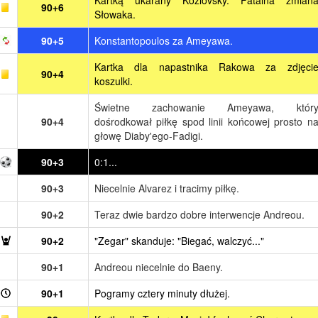
90+6
Słowaka.
90+5
Konstantopoulos za Ameyawa.
Kartka dla napastnika Rakowa za zdjęci
90+4
koszulki.
Świetne zachowanie Ameyawa, któr
90+4
dośrodkował piłkę spod linii końcowej prosto n
głowę Diaby'ego-Fadigi.
90+3
0:1...
90+3
Niecelnie Alvarez i tracimy piłkę.
90+2
Teraz dwie bardzo dobre interwencje Andreou.
90+2
"Zegar" skanduje: "Biegać, walczyć..."
90+1
Andreou niecelnie do Baeny.
90+1
Pogramy cztery minuty dłużej.