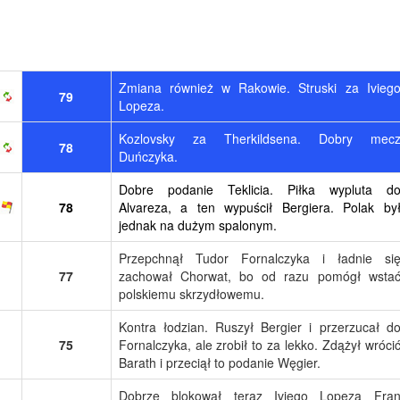
Zmiana również w Rakowie. Struski za Ivieg
79
Lopeza.
Kozlovsky za Therkildsena. Dobry mec
78
Duńczyka.
Dobre podanie Teklicia. Piłka wypluta d
78
Alvareza, a ten wypuścił Bergiera. Polak by
jednak na dużym spalonym.
Przepchnął Tudor Fornalczyka i ładnie si
77
zachował Chorwat, bo od razu pomógł wsta
polskiemu skrzydłowemu.
Kontra łodzian. Ruszył Bergier i przerzucał d
75
Fornalczyka, ale zrobił to za lekko. Zdążył wróci
Barath i przeciął to podanie Węgier.
Dobrze blokował teraz Iviego Lopeza Fra