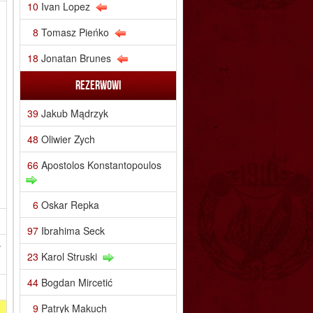
10
Ivan Lopez
8
Tomasz Pieńko
18
Jonatan Brunes
Rezerwowi
39
Jakub Mądrzyk
48
Oliwier Zych
66
Apostolos Konstantopoulos
6
Oskar Repka
97
Ibrahima Seck
ł
23
Karol Struski
44
Bogdan Mircetić
9
Patryk Makuch
a