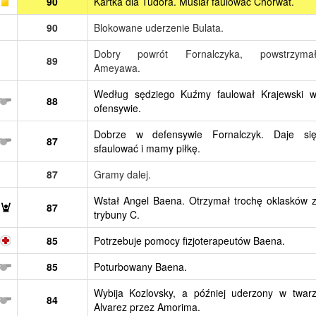
90
Kartka dla Tudora. Musiał faulować Chorwat.
90
Blokowane uderzenie Bulata.
Dobry powrót Fornalczyka, powstrzyma
89
Ameyawa.
Według sędziego Kuźmy faulował Krajewski 
88
ofensywie.
Dobrze w defensywie Fornalczyk. Daje si
87
sfaulować i mamy piłkę.
87
Gramy dalej.
Wstał Angel Baena. Otrzymał trochę oklasków 
87
trybuny C.
85
Potrzebuje pomocy fizjoterapeutów Baena.
85
Poturbowany Baena.
Wybija Kozlovsky, a później uderzony w twar
84
Alvarez przez Amorima.