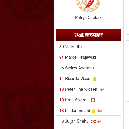
Patryk Czubak
Skład wyjściowy
30
Veljko Ilić
91
Marcel Krajewski
5
Stelios Andreou
14
Ricardo Visus
16
Peter Therkildsen
10
Fran Alvarez
18
Lindon Selahi
6
Juljan Shehu