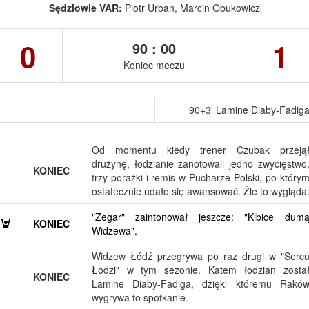
Sędziowie VAR:
Piotr Urban, Marcin Obukowicz
0
1
90 : 00
Koniec meczu
90+3' Lamine Diaby-Fadig
Od momentu kiedy trener Czubak przeją
drużynę, łodzianie zanotowali jedno zwycięstwo
KONIEC
trzy porażki i remis w Pucharze Polski, po który
ostatecznie udało się awansować. Źle to wygląda
"Zegar" zaintonował jeszcze: "Kibice dum
KONIEC
Widzewa".
Widzew Łódź przegrywa po raz drugi w "Serc
Łodzi" w tym sezonie. Katem łodzian zosta
KONIEC
Lamine Diaby-Fadiga, dzięki któremu Rakó
wygrywa to spotkanie.