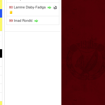
80
Lamine Diaby-Fadiga
99
Imad Rondić
e
y
a