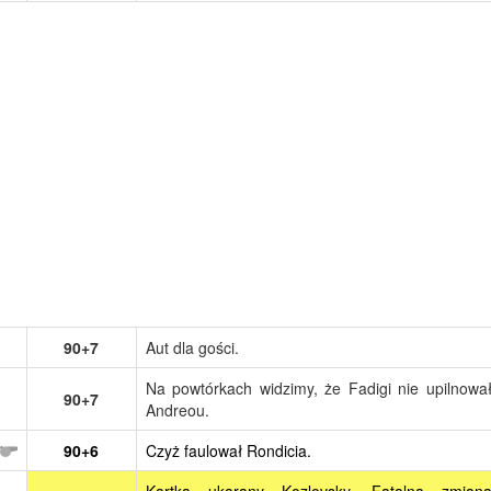
90+7
Aut dla gości.
Na powtórkach widzimy, że Fadigi nie upilnowa
90+7
Andreou.
90+6
Czyż faulował Rondicia.
Kartką ukarany Kozlovsky. Fatalna zmian