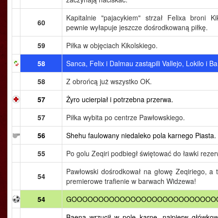
Kapitalnie "pajacykiem" strzał Felixa broni Ki
60
pewnie wyłapuje jeszcze dośrodkowaną piłkę.
59
Piłka w objęciach Kikolskiego.
58
Sanca, Felix i Dalmau zastąpili Vallejo, Lokilo i B
58
Z obrońcą już wszystko OK.
57
Żyro ucierpiał i potrzebna przerwa.
57
Piłka wybita po centrze Pawłowskiego.
56
Shehu faulowany niedaleko pola karnego Piasta.
55
Po golu Zeqiri podbiegł świętować do ławki reze
Pawłowski dośrodkował na głowę Zeqiriego, a t
54
premierowe trafienie w barwach Widzewa!
54
GOOOOOOOOOOOOOOOOOOOOOOOOOOOO
Baena wrzucił w pole karne, najpierw główkow