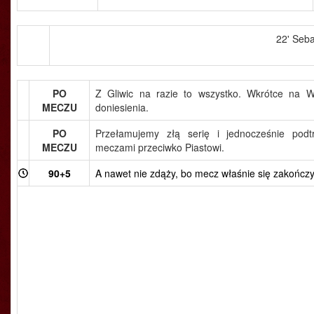
22' Seba
PO
Z Gliwic na razie to wszystko. Wkrótce n
MECZU
doniesienia.
PO
Przełamujemy złą serię i jednocześnie pod
MECZU
meczami przeciwko Piastowi.
90+5
A nawet nie zdąży, bo mecz właśnie się zakończy