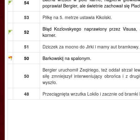
54
poprawiał Bergier, ale świetnie zachował się Pla
53
Piłkę na 5. metrze ustawia Kikolski.
Błąd Kozlovskyego naprawiony przez Visusa, 
52
korner.
51
Dziczek za mocno do Jirki i mamy aut bramkowy.
50
Barkowskij na spalonym.
Bergier uruchomił Zeqiriego, też oddał strzał le
50
siłę zmniejszył interweniujący obrońca i z drug
wyszło.
48
Przeciągnięta wrzutka Lokilo i zacznie od bramki K