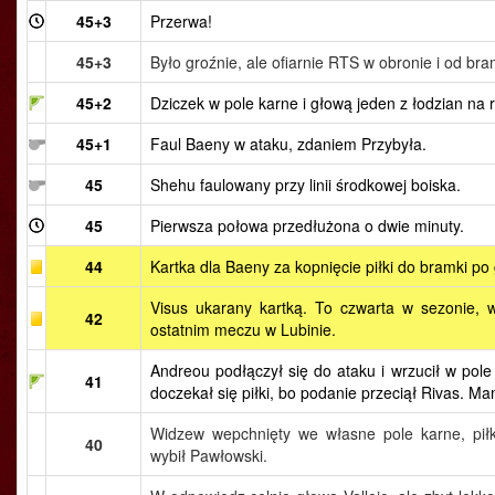
45+3
Przerwa!
45+3
Było groźnie, ale ofiarnie RTS w obronie i od bram
45+2
Dziczek w pole karne i głową jeden z łodzian na r
45+1
Faul Baeny w ataku, zdaniem Przybyła.
45
Shehu faulowany przy linii środkowej boiska.
45
Pierwsza połowa przedłużona o dwie minuty.
44
Kartka dla Baeny za kopnięcie piłki do bramki po
Visus ukarany kartką. To czwarta w sezonie, 
42
ostatnim meczu w Lubinie.
Andreou podłączył się do ataku i wrzucił w pole 
41
doczekał się piłki, bo podanie przeciął Rivas. M
Widzew wepchnięty we własne pole karne, pił
40
wybił Pawłowski.