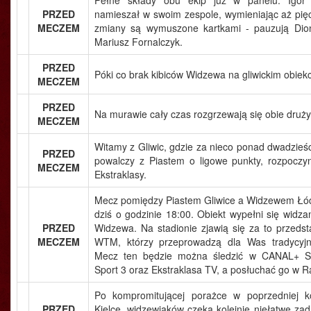
Pełne składy obu ekip już w panelu. Igor 
PRZED
namieszał w swoim zespole, wymieniając aż pięc
MECZEM
zmiany są wymuszone kartkami - pauzują Dion
Mariusz Fornalczyk.
PRZED
Póki co brak kibiców Widzewa na gliwickim obiekc
MECZEM
PRZED
Na murawie cały czas rozgrzewają się obie druży
MECZEM
Witamy z Gliwic, gdzie za nieco ponad dwadzieś
PRZED
powalczy z Piastem o ligowe punkty, rozpoczyn
MECZEM
Ekstraklasy.
Mecz pomiędzy Piastem Gliwice a Widzewem Łód
dziś o godzinie 18:00. Obiekt wypełni się widz
PRZED
Widzewa. Na stadionie zjawią się za to przedst
MECZEM
WTM, którzy przeprowadzą dla Was tradycyjn
Mecz ten będzie można śledzić w CANAL+ S
Sport 3 oraz Ekstraklasa TV, a posłuchać go w R
Po kompromitującej porażce w poprzedniej k
PRZED
Kielce, widzewiaków czeka kolejnie niełatwe za