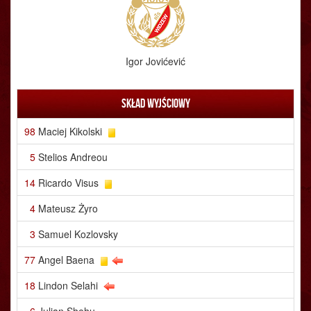
Igor Jovićević
Skład wyjściowy
98
Maciej Kikolski
5
Stelios Andreou
14
Ricardo Visus
4
Mateusz Żyro
3
Samuel Kozlovsky
77
Angel Baena
18
Lindon Selahi