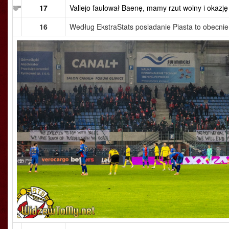
17
Vallejo faulował Baenę, mamy rzut wolny i okazję 
16
Według EkstraStats posiadanie Piasta to obecni