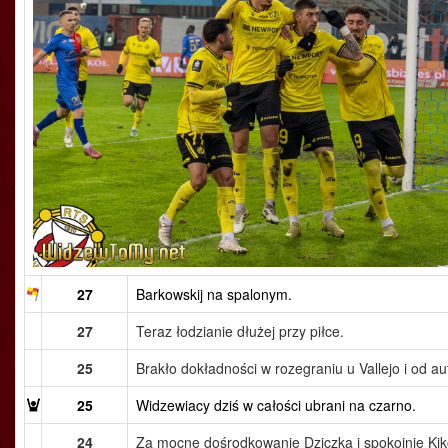
27
Barkowskij na spalonym.
27
Teraz łodzianie dłużej przy piłce.
25
Brakło dokładności w rozegraniu u Vallejo i od au
25
Widzewiacy dziś w całości ubrani na czarno.
24
Za mocne dośrodkowanie Dziczka i spokojnie Kiko