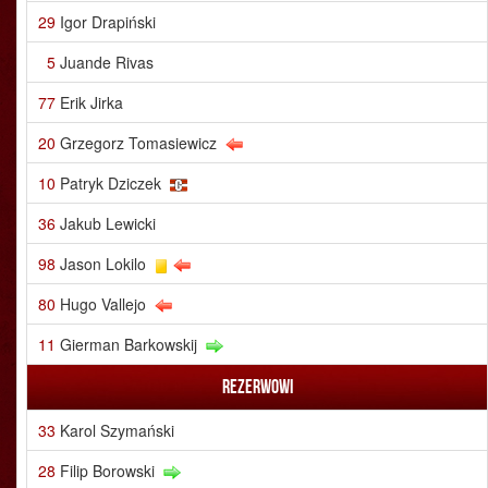
29
Igor Drapiński
5
Juande Rivas
77
Erik Jirka
20
Grzegorz Tomasiewicz
10
Patryk Dziczek
36
Jakub Lewicki
98
Jason Lokilo
80
Hugo Vallejo
11
Gierman Barkowskij
Rezerwowi
33
Karol Szymański
28
Filip Borowski