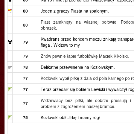
80
Jeden z graczy Piasta na spalonym.
Piast zamknięty na własnej połowie. Podo
80
obrazek.
Kwadrans przed końcem meczu znikają transparen
79
flaga ,,Widzew to my
79
Znów pewnie łapie futbolówkę Maciek Kikolski.
78
Delikatne przewinienie na Kozloivskym.
77
Kozlovski wybił piłkę z dala od pola karnego po r
77
Teraz przedarł się bokiem Lewicki i wywalczył róg
Widzewiacy bez piłki, ale dobrze pressują i 
77
problem z zagrożeniem naszej bramce.
75
Kozlovski obił Jirkę i mamy róg/