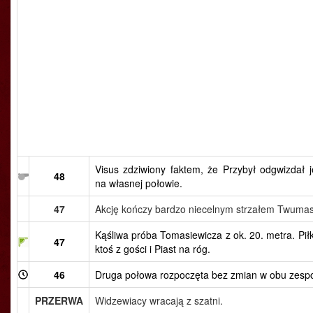
Visus zdziwiony faktem, że Przybył odgwizdał j
48
na własnej połowie.
47
Akcję kończy bardzo niecelnym strzałem Twumas
Kąśliwa próba Tomasiewicza z ok. 20. metra. Piłk
47
ktoś z gości i Piast na róg.
46
Druga połowa rozpoczęta bez zmian w obu zesp
PRZERWA
Widzewiacy wracają z szatni.