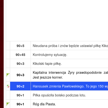
90+5
Nieudana próba i znów będzie ustawiał piłkę Kikol
90+45
Kontrolujemy sytuację.
90+3
Kikolski łapie piłkę.
Kapitalna interwencja Żyry prawdopodobnie z
90+3
Jest jeszcze korner.
90+2
Hanousek zmienia Pawłowskiego. To jego 150 wy
90+1
Piłka opuściła boisko podczas lotu.
90+1
Róg dla Piasta.