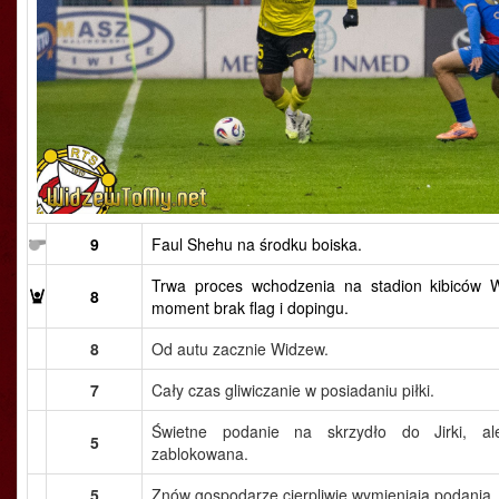
9
Faul Shehu na środku boiska.
Trwa proces wchodzenia na stadion kibiców 
8
moment brak flag i dopingu.
8
Od autu zacznie Widzew.
7
Cały czas gliwiczanie w posiadaniu piłki.
Świetne podanie na skrzydło do Jirki, al
5
zablokowana.
5
Znów gospodarze cierpliwie wymieniają podania.