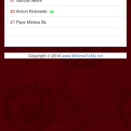
57
Samuel Akere
20
Antoni Klukowski
27
Pape Meissa Ba
Copyright © 2016
www.WidzewToMy.net