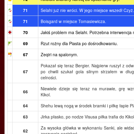
71
Selahi już nie wróci. W jego miejsce wszedł Czyż.
71
Boisgard w miejsce Tomasiewicza.
70
Jakiś problem ma Selahi. Potrzebna interwencja
69
Rzut rożny dla Piasta po dośrodkowaniu.
67
Zeqiri na spalonym.
Pokazał się teraz Bergier. Najpierw ruszył z o
67
po chwili szukał gola silnym strzałem w dłu
celności.
Niewiele dzieje się teraz na murawie, grę w
66
Kikol.
64
Shehu lewą nogą w środek bramki i piłkę łapie Pl
63
Jirka płasko, po nodze Visusa piłka trafia do Kiko
Za wysoka główka w wykonaniu Sanki, ale wida
62
zaczynają naciskać.