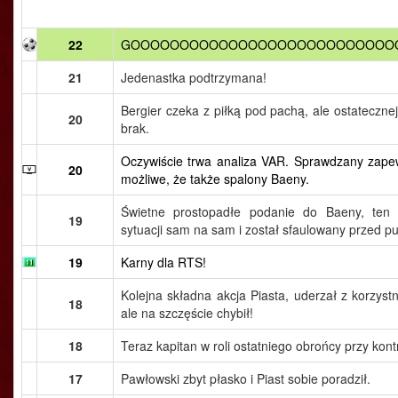
22
GOOOOOOOOOOOOOOOOOOOOOOOOOOOO
21
Jedenastka podtrzymana!
Bergier czeka z piłką pod pachą, ale ostatecznej
20
brak.
Oczywiście trwa analiza VAR. Sprawdzany zapewn
20
możliwe, że także spalony Baeny.
Świetne prostopadłe podanie do Baeny, ten
19
sytuacji sam na sam i został sfaulowany przed p
19
Karny dla RTS!
Kolejna składna akcja Piasta, uderzał z korzystne
18
ale na szczęście chybił!
18
Teraz kapitan w roli ostatniego obrońcy przy kont
17
Pawłowski zbyt płasko i Piast sobie poradził.