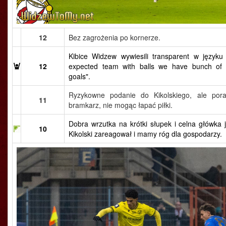
12
Bez zagrożenia po kornerze.
Kibice Widzew wywiesili transparent w języku
12
expected team with balls we have bunch of 
goals".
Ryzykowne podanie do Kikolskiego, ale pora
11
bramkarz, nie mogąc łapać piłki.
Dobra wrzutka na krótki słupek i celna główka 
10
Kikolski zareagował i mamy róg dla gospodarzy.