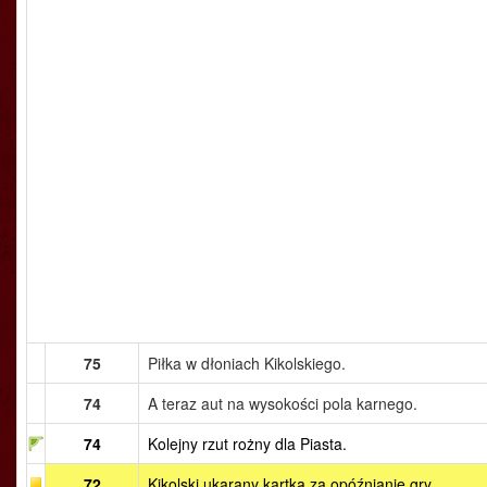
75
Piłka w dłoniach Kikolskiego.
74
A teraz aut na wysokości pola karnego.
74
Kolejny rzut rożny dla Piasta.
72
Kikolski ukarany kartką za opóźnianie gry.