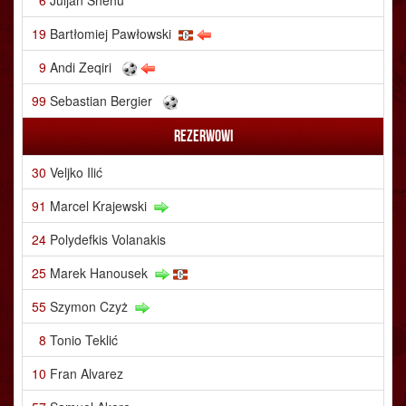
6
Juljan Shehu
19
Bartłomiej Pawłowski
9
Andi Zeqiri
99
Sebastian Bergier
Rezerwowi
30
Veljko Ilić
91
Marcel Krajewski
24
Polydefkis Volanakis
25
Marek Hanousek
55
Szymon Czyż
8
Tonio Teklić
10
Fran Alvarez