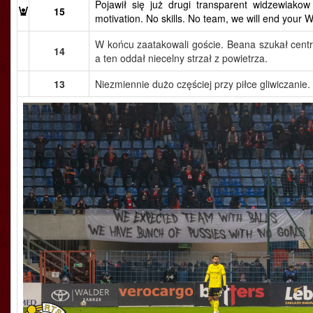
Pojawił się już drugi transparent widzewiako
15
motivation. No skills. No team, we will end your
W końcu zaatakowali goście. Beana szukał cent
14
a ten oddał niecelny strzał z powietrza.
13
Niezmiennie dużo częściej przy piłce gliwiczanie.