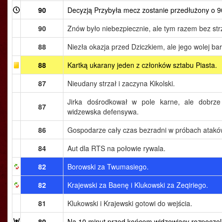
90
Decyzją Przybyła mecz zostanie przedłużony o 9
90
Znów było niebezpiecznie, ale tym razem bez str
88
Niezła okazja przed Dziczkiem, ale jego wolej ba
88
Kartką ukarany jeden z członków sztabu Piasta.
87
Nieudany strzał i zaczyna Kikolski.
Jirka dośrodkował w pole karne, ale dobrze
87
widzewska defensywa.
86
Gospodarze cały czas bezradni w próbach atakó
84
Aut dla RTS na połowie rywala.
82
Borowski za Twumasiego.
82
Krajewski za Baenę i Klukowski za Zeqiriego.
81
Klukowski i Krajewski gotowi do wejścia.
80
Na 10 minut przed końcem widzewiacy rozpoczęli