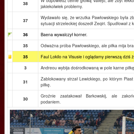
W odpowiedz celnie głową Vallejo, ale zbyt lekko,
38
jakiekolwiek problemy.
Wydawało się, że wrzutka Pawłowskiego była zby
37
sytuacji strzeleckiej doszedł Zeqiri. Spudłował z 
36
Baena wywalczył korner.
35
Odważna próba Pawłowskiego, ale piłka mija br
35
Faul Lokilo na Visusie i oglądamy pierwszą dziś ż
3
Andreou wybija dośrodkowaną w pole karne piłkę
Zablokowany strzał Lewickiego, po którym Piast
31
piłkę.
Groźnie zaatakował Barkowskij, ale zakoń
30
podaniem.