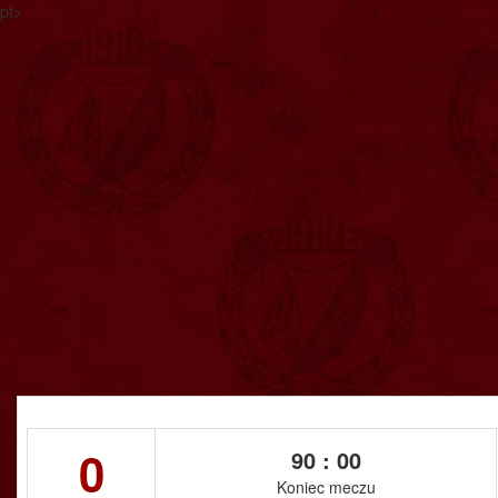
pt>
0
90 : 00
Koniec meczu