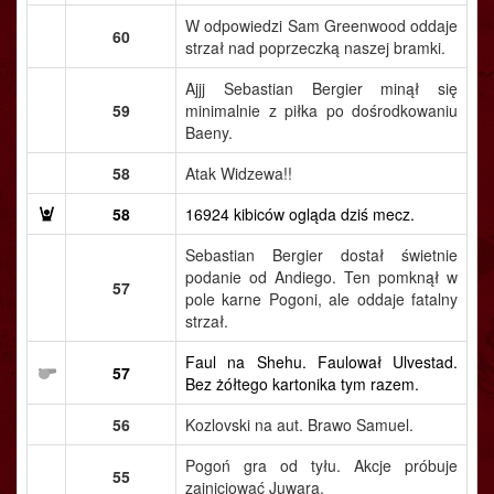
W odpowiedzi Sam Greenwood oddaje
60
strzał nad poprzeczką naszej bramki.
Ajjj Sebastian Bergier minął się
59
minimalnie z piłka po dośrodkowaniu
Baeny.
58
Atak Widzewa!!
58
16924 kibiców ogląda dziś mecz.
Sebastian Bergier dostał świetnie
podanie od Andiego. Ten pomknął w
57
pole karne Pogoni, ale oddaje fatalny
strzał.
Faul na Shehu. Faulował Ulvestad.
57
Bez żółtego kartonika tym razem.
56
Kozlovski na aut. Brawo Samuel.
Pogoń gra od tyłu. Akcje próbuje
55
zainicjować Juwara.