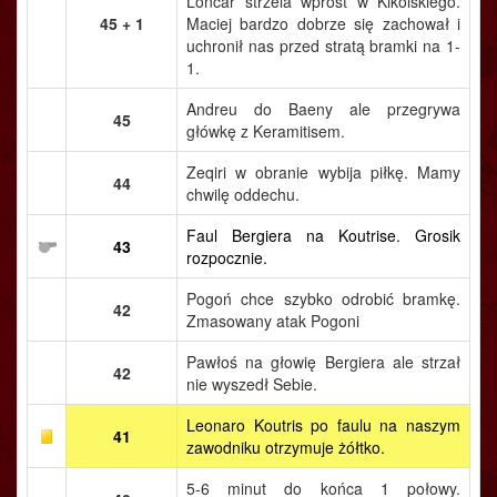
Loncar strzela wprost w Kikolskiego.
45 + 1
Maciej bardzo dobrze się zachował i
uchronił nas przed stratą bramki na 1-
1.
Andreu do Baeny ale przegrywa
45
główkę z Keramitisem.
Zeqiri w obranie wybija piłkę. Mamy
44
chwilę oddechu.
Faul Bergiera na Koutrise. Grosik
43
rozpocznie.
Pogoń chce szybko odrobić bramkę.
42
Zmasowany atak Pogoni
Pawłoś na głowię Bergiera ale strzał
42
nie wyszedł Sebie.
Leonaro Koutris po faulu na naszym
41
zawodniku otrzymuje żółtko.
5-6 minut do końca 1 połowy.