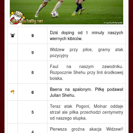
Dziś doping od 1 minuty naszych
9
wiernych kibiców.
Widzew przy piłce, gramy atak
9
pozycyjny
Faul na naszym zawodniku.
8
Rozpocznie Shehu przy linii środkowej
boiska.
Baena na spalonym. Piłkę podawał
6
Julian Shehu.
Teraz atak Pogoni, Molnar oddaje
5
strzał ale piłka przechodzi centymetry
od naszego słupka.
Pierwsza groźna akacja Widzew!!
4