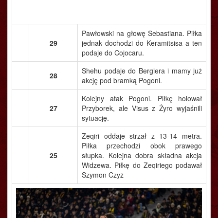
Pawłowski na głowę Sebastiana. Piłka
29
jednak dochodzi do Keramitsisa a ten
podaje do Cojocaru.
Shehu podaje do Bergiera i mamy już
28
akcję pod bramką Pogoni.
Kolejny atak Pogoni. Piłkę holował
27
Przyborek, ale Visus z Żyro wyjaśnili
sytuację.
Zeqiri oddaje strzał z 13-14 metra.
Piłka przechodzi obok prawego
25
słupka. Kolejna dobra składna akcja
Widzewa. Piłkę do Zeqiriego podawał
Szymon Czyż