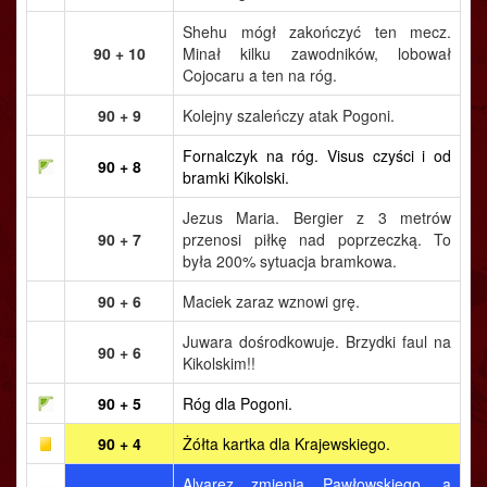
Shehu mógł zakończyć ten mecz.
90 + 10
Minał kilku zawodników, lobował
Cojocaru a ten na róg.
90 + 9
Kolejny szaleńczy atak Pogoni.
Fornalczyk na róg. Visus czyści i od
90 + 8
bramki Kikolski.
Jezus Maria. Bergier z 3 metrów
90 + 7
przenosi piłkę nad poprzeczką. To
była 200% sytuacja bramkowa.
90 + 6
Maciek zaraz wznowi grę.
Juwara dośrodkowuje. Brzydki faul na
90 + 6
Kikolskim!!
90 + 5
Róg dla Pogoni.
90 + 4
Żółta kartka dla Krajewskiego.
Alvarez zmienia Pawłowskiego, a