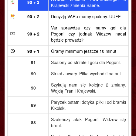
90 + 3
Krajewski zmienia Baene.
90 + 2
Decyzją VARu mamy spalony. UUFF
Var sprawdza czy mamy gol dla
90 + 2
Pogoni czy jednak Widzew nadal
będzie prowadził
90 + 1
Gramy minimum jeszcze 10 minut
91
Spalony po strzale i golu dla Pogoni.
90
Strzał Juwary. Piłka wychodzi na aut.
Szykują nam się kolejne 2 zmiany.
90
Wejdą Fran i Krajewski.
Paryzek ostatni dotyka piłki i od bramki
89
Kikolski.
Szaleńczy atak Pogoni. Widzew się
88
broni.