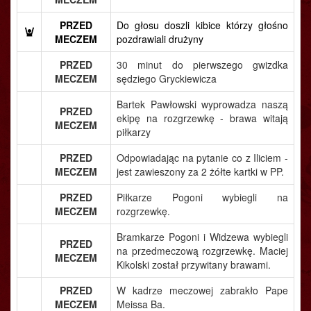
PRZED
Do głosu doszli kibice którzy głośno
MECZEM
pozdrawiali drużyny
PRZED
30 minut do pierwszego gwizdka
MECZEM
sędziego Gryckiewicza
Bartek Pawłowski wyprowadza naszą
PRZED
ekipę na rozgrzewkę - brawa witają
MECZEM
piłkarzy
PRZED
Odpowiadając na pytanie co z Iliciem -
MECZEM
jest zawieszony za 2 żółte kartki w PP.
PRZED
Piłkarze Pogoni wybiegli na
MECZEM
rozgrzewkę.
Bramkarze Pogoni i Widzewa wybiegli
PRZED
na przedmeczową rozgrzewkę. Maciej
MECZEM
Kikolski został przywitany brawami.
PRZED
W kadrze meczowej zabrakło Pape
MECZEM
Meissa Ba.