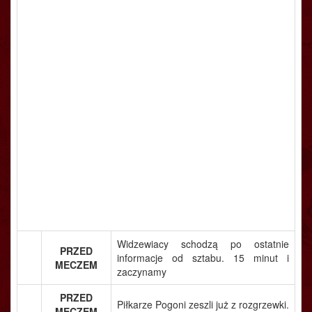
Widzewiacy schodzą po ostatnie
PRZED
informacje od sztabu. 15 minut i
MECZEM
zaczynamy
PRZED
Piłkarze Pogoni zeszli już z rozgrzewki.
MECZEM