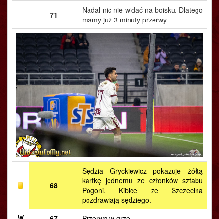
Nadal nic nie widać na boisku. Dlatego
71
mamy już 3 minuty przerwy.
Sędzia Gryckiewicz pokazuje żółtą
kartkę jednemu ze członków sztabu
68
Pogoni. Kibice ze Szczecina
pozdrawiają sędziego.
67
Przerwa w grze.