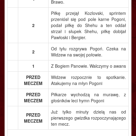
Brawo.
Piłkę przejął Kozlovski, sprintem
przeniósł się pod pole karne Pogoni,
2
podał piłkę do Shehu a ten oddał
strzał i słupek Shehu, piłkę dobijał
Pawłoski i Bergier.
Od tyłu rozgrywa Pogoń. Czeka na
2
Widzew na swojej połowie.
1
Z Bogiem Panowie. Walczymy o awans
PRZED
Widzew rozpocznie to spotkanie.
MECZEM
Atakujemy na młyn Pogoni
PRZED
Piłkarze wychodzą na murawę, z
MECZEM
głośników leci hymn Pogoni
Już tylko minuty dzielą nas od
PRZED
pierwszego gwizdka rozpoczynającego
MECZEM
ten mecz.