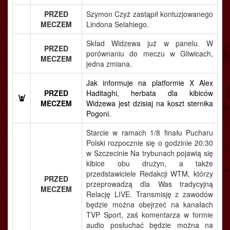
PRZED
Szymon Czyż zastąpił kontuzjowanego
MECZEM
Lindona Selahiego.
Skład Widzewa już w panelu. W
PRZED
porównaniu do meczu w Gliwicach,
MECZEM
jedna zmiana.
Jak informuje na platformie X Alex
PRZED
Haditaghi, herbata dla kibiców
MECZEM
Widzewa jest dzisiaj na koszt sternika
Pogoni.
Starcie w ramach 1/8 finału Pucharu
Polski rozpocznie się o godzinie 20:30
w Szczecinie Na trybunach pojawią się
kibice obu drużyn, a także
przedstawiciele Redakcji WTM, którzy
PRZED
przeprowadzą dla Was tradycyjną
MECZEM
Relację LIVE. Transmisję z zawodów
będzie można obejrzeć na kanałach
TVP Sport, zaś komentarza w formie
audio posłuchać będzie można na