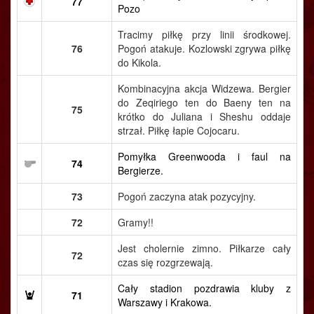
77
Pozo
Tracimy piłkę przy linii środkowej.
76
Pogoń atakuje. Kozlowski zgrywa piłkę
do Kikola.
Kombinacyjna akcja Widzewa. Bergier
do Zeqiriego ten do Baeny ten na
75
krótko do Juliana i Sheshu oddaje
strzał. Piłkę łapie Cojocaru.
Pomyłka Greenwooda i faul na
74
Bergierze.
73
Pogoń zaczyna atak pozycyjny.
72
Gramy!!
Jest cholernie zimno. Piłkarze cały
72
czas się rozgrzewają.
Cały stadion pozdrawia kluby z
71
Warszawy i Krakowa.