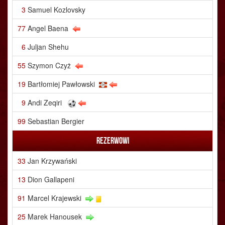
3
Samuel Kozlovsky
77
Angel Baena
6
Juljan Shehu
55
Szymon Czyż
19
Bartłomiej Pawłowski
9
Andi Zeqiri
99
Sebastian Bergier
Rezerwowi
33
Jan Krzywański
13
Dion Gallapeni
91
Marcel Krajewski
25
Marek Hanousek