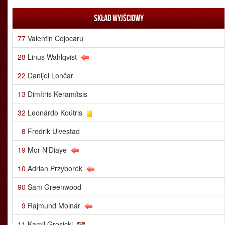
Skład wyjściowy
77
Valentin Cojocaru
28
Linus Wahlqvist
22
Danijel Lončar
13
Dimítris Keramítsis
32
Leonárdo Koútris
8
Fredrik Ulvestad
19
Mor N'Diaye
10
Adrian Przyborek
90
Sam Greenwood
9
Rajmund Molnár
11
Kamil Grosicki