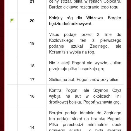
21
celny strzał, piłka w rękach Cojocaru.
Bardzo ciekawe rozegranie tego rogu.
Kolejny róg dla Widzewa. Bergier
20
będzie dośrodkowywał.
Visus podaje przez 2 linie do
Kozlovskiego, ten z pierwszego
19
podanie szukał Zeqiriego, ale
Keramitsis wybija na róg.
Nic z akcji Pogoni nie wyszło, Julian
18
przejmuje piłkę i uspokaja grę.
17
Stelios na aut. Pogoń znów przy piłce.
Kontra Pogoni, ale Szymon Czyż
16
wybija na aut w okolicach linii
środkowej boiska. Pogoń wznawia grę.
Bergier podaje idealnie do Zeqiriego
ten oddaje strzał na bramkę Pogoni.
Piłka przechodzi minimalnie obok
14
prawego słupka. To była świetna