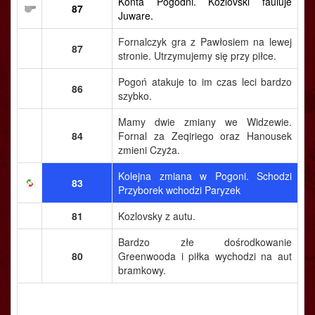
Konta Pogodni. Kozlovski fauluje
87
Juware.
Fornalczyk gra z Pawłosiem na lewej
87
stronie. Utrzymujemy się przy piłce.
Pogoń atakuje to im czas leci bardzo
86
szybko.
Mamy dwie zmiany we Widzewie.
84
Fornal za Zeqiriego oraz Hanousek
zmieni Czyża.
Kolejna zmiana w Pogoni. Schodzi
83
Przyborek wchodzi Paryzek
81
Kozlovsky z autu.
Bardzo złe dośrodkowanie
80
Greenwooda i piłka wychodzi na aut
bramkowy.