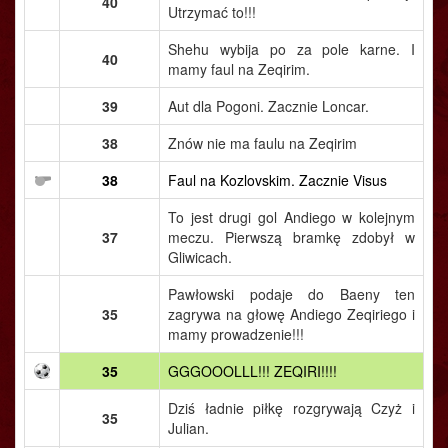
40
Utrzymać to!!!
Shehu wybija po za pole karne. I
40
mamy faul na Zeqirim.
39
Aut dla Pogoni. Zacznie Loncar.
38
Znów nie ma faulu na Zeqirim
38
Faul na Kozlovskim. Zacznie Visus
To jest drugi gol Andiego w kolejnym
37
meczu. Pierwszą bramkę zdobył w
Gliwicach.
Pawłowski podaje do Baeny ten
35
zagrywa na głowę Andiego Zeqiriego i
mamy prowadzenie!!!
35
GGGOOOLLL!!! ZEQIRI!!!!
Dziś ładnie piłkę rozgrywają Czyż i
35
Julian.