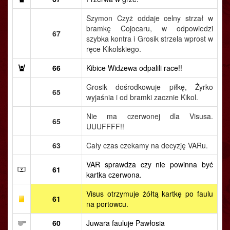
Szymon Czyż oddaje celny strzał w
bramkę Cojocaru, w odpowiedzi
67
szybka kontra i Grosik strzela wprost w
ręce Kikolskiego.
66
Kibice Widzewa odpalili race!!
Grosik dośrodkowuje piłkę, Żyrko
65
wyjaśnia i od bramki zacznie Kikol.
Nie ma czerwonej dla Visusa.
65
UUUFFFF!!
63
Cały czas czekamy na decyzję VARu.
VAR sprawdza czy nie powinna być
61
kartka czerwona.
Visus otrzymuje żółtą kartkę po faulu
61
na portowcu.
60
Juwara fauluje Pawłosia