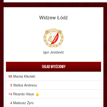
Widzew Łódź
Igor Jovićević
Skład wyjściowy
98
Maciej Kikolski
5
Stelios Andreou
14
Ricardo Visus
4
Mateusz Żyro