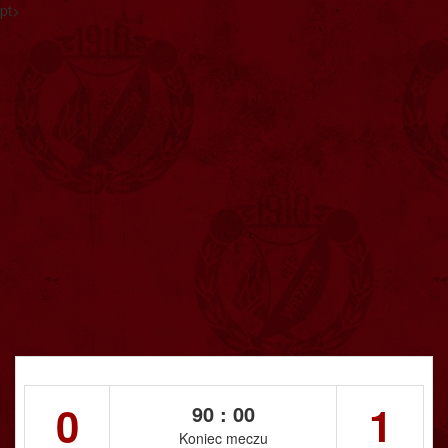
pt>
0
1
90 : 00
Koniec meczu