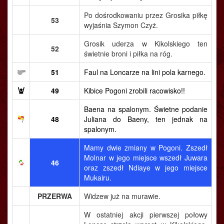
Po dośrodkowaniu przez Grosika piłkę
53
wyjaśnia Szymon Czyż.
Grosik uderza w Kikolskiego ten
52
świetnie broni i piłka na róg.
51
Faul na Loncarze na lini pola karnego.
49
Kibice Pogoni zrobili racowisko!!
Baena na spalonym. Świetne podanie
48
Juliana do Baeny, ten jednak na
spalonym.
Mamy dwie zmiany w Pogoni. Zszedł
Molnar w jego miejsce wszedł Juwara
46
oraz zszedł Ndiaye w jego miejsce
Mukairu.
PRZERWA
Widzew już na murawie.
W ostatniej akcji pierwszej połowy