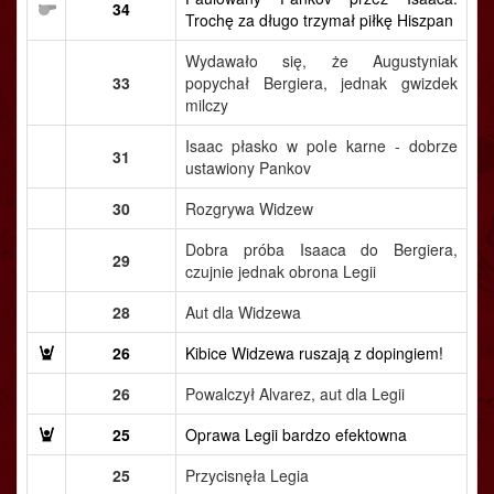
34
Trochę za długo trzymał piłkę Hiszpan
Wydawało się, że Augustyniak
33
popychał Bergiera, jednak gwizdek
milczy
Isaac płasko w pole karne - dobrze
31
ustawiony Pankov
30
Rozgrywa Widzew
Dobra próba Isaaca do Bergiera,
29
czujnie jednak obrona Legii
28
Aut dla Widzewa
26
Kibice Widzewa ruszają z dopingiem!
26
Powalczył Alvarez, aut dla Legii
25
Oprawa Legii bardzo efektowna
25
Przycisnęła Legia