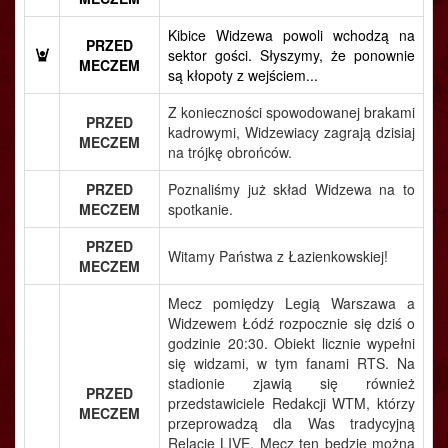
Kibice Widzewa powoli wchodzą na
PRZED
sektor gości. Słyszymy, że ponownie
MECZEM
są kłopoty z wejściem...
Z konieczności spowodowanej brakami
PRZED
kadrowymi, Widzewiacy zagrają dzisiaj
MECZEM
na trójkę obrońców.
PRZED
Poznaliśmy już skład Widzewa na to
MECZEM
spotkanie.
PRZED
Witamy Państwa z Łazienkowskiej!
MECZEM
Mecz pomiędzy Legią Warszawa a
Widzewem Łódź rozpocznie się dziś o
godzinie 20:30. Obiekt licznie wypełni
się widzami, w tym fanami RTS. Na
stadionie zjawią się również
PRZED
przedstawiciele Redakcji WTM, którzy
MECZEM
przeprowadzą dla Was tradycyjną
Relację LIVE. Mecz ten będzie można