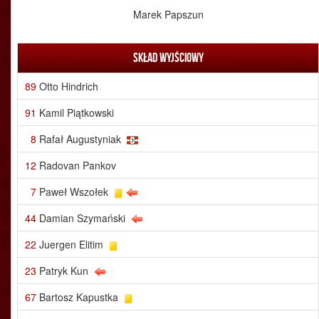
Marek Papszun
Skład wyjściowy
89
Otto Hindrich
91
Kamil Piątkowski
8
Rafał Augustyniak
12
Radovan Pankov
7
Paweł Wszołek
44
Damian Szymański
22
Juergen Elitim
23
Patryk Kun
67
Bartosz Kapustka