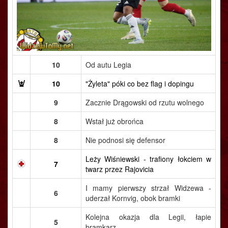
10
Od autu Legia
10
"Żyleta" póki co bez flag i dopingu
9
Zacznie Drągowski od rzutu wolnego
8
Wstał już obrońca
8
Nie podnosi się defensor
Leży Wiśniewski - trafiony łokciem w
7
twarz przez Rajovicia
I mamy pierwszy strzał Widzewa -
6
uderzał Kornvig, obok bramki
Kolejna okazja dla Legii, łapie
5
bramkarz