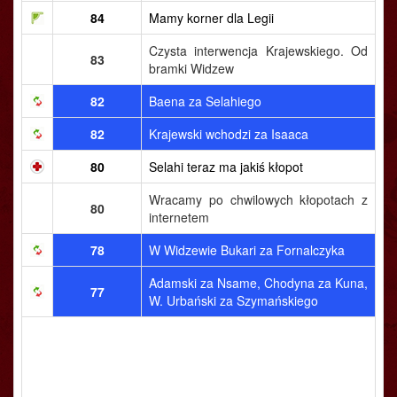
84
Mamy korner dla Legii
Czysta interwencja Krajewskiego. Od
83
bramki Widzew
82
Baena za Selahiego
82
Krajewski wchodzi za Isaaca
80
Selahi teraz ma jakiś kłopot
Wracamy po chwilowych kłopotach z
80
internetem
78
W Widzewie Bukari za Fornalczyka
Adamski za Nsame, Chodyna za Kuna,
77
W. Urbański za Szymańskiego