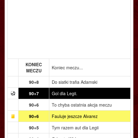
KONIEC
Koniec meczu...
MECZU
90+8
Do siatki trafia Adamski
90+7
Gol dla Legii.
90+6
To chyba ostatnia akcja meczu
90+6
Fauluje jeszcze Alvarez
90+5
Tym razem aut dla Legii