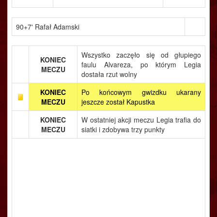
90+7' Rafał Adamski
Wszystko zaczęło się od głupiego
KONIEC
faulu Alvareza, po którym Legia
MECZU
dostała rzut wolny
KONIEC
Po końcowym gwizdku ukarany
MECZU
jeszcze został Kapustka
KONIEC
W ostatniej akcji meczu Legia trafia do
MECZU
siatki i zdobywa trzy punkty