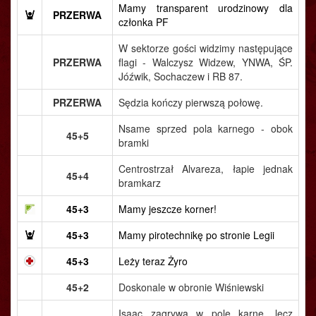
Mamy transparent urodzinowy dla
PRZERWA
członka PF
W sektorze gości widzimy następujące
PRZERWA
flagi - Walczysz Widzew, YNWA, ŚP.
Jóźwik, Sochaczew i RB 87.
PRZERWA
Sędzia kończy pierwszą połowę.
Nsame sprzed pola karnego - obok
45+5
bramki
Centrostrzał Alvareza, łapie jednak
45+4
bramkarz
45+3
Mamy jeszcze korner!
45+3
Mamy pirotechnikę po stronie Legii
45+3
Leży teraz Żyro
45+2
Doskonale w obronie Wiśniewski
Isaac zagrywa w pole karne, lecz