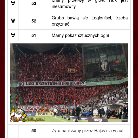
Mamy przerwę w grze. Huk jest
53
niesamowity
Grubo bawią się Legioniści, trzeba
52
przyznać
51
Mamy pokaz sztucznych ogni
50
Żyro naciskany przez Rajovicia w aut