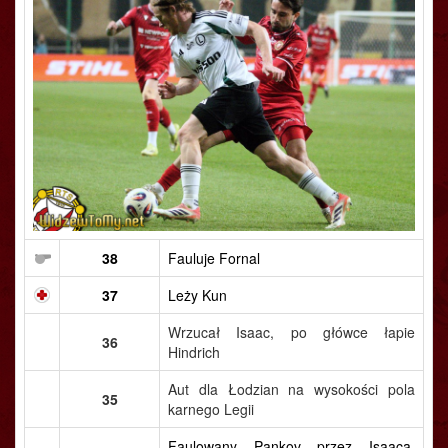
38
Fauluje Fornal
37
Leży Kun
Wrzucał Isaac, po główce łapie
36
Hindrich
Aut dla Łodzian na wysokości pola
35
karnego Legii
Faulowany Pankov przez Isaaca.