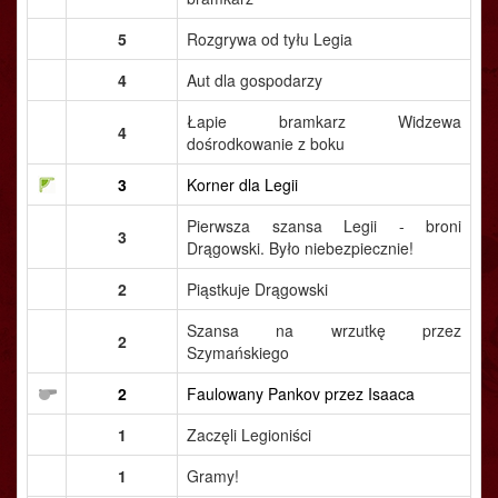
5
Rozgrywa od tyłu Legia
4
Aut dla gospodarzy
Łapie bramkarz Widzewa
4
dośrodkowanie z boku
3
Korner dla Legii
Pierwsza szansa Legii - broni
3
Drągowski. Było niebezpiecznie!
2
Piąstkuje Drągowski
Szansa na wrzutkę przez
2
Szymańskiego
2
Faulowany Pankov przez Isaaca
1
Zaczęli Legioniści
1
Gramy!