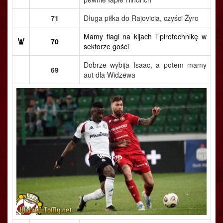
71
Długa piłka do Rajovicia, czyści Żyro
Mamy flagi na kijach i pirotechnikę w
70
sektorze gości
Dobrze wybija Isaac, a potem mamy
69
aut dla Widzewa