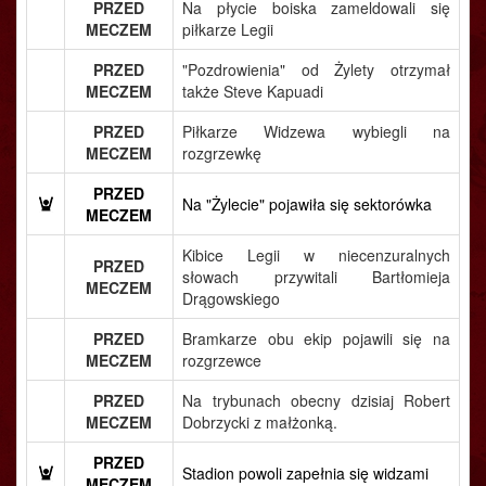
PRZED
Na płycie boiska zameldowali się
MECZEM
piłkarze Legii
PRZED
"Pozdrowienia" od Żylety otrzymał
MECZEM
także Steve Kapuadi
PRZED
Piłkarze Widzewa wybiegli na
MECZEM
rozgrzewkę
PRZED
Na "Żylecie" pojawiła się sektorówka
MECZEM
Kibice Legii w niecenzuralnych
PRZED
słowach przywitali Bartłomieja
MECZEM
Drągowskiego
PRZED
Bramkarze obu ekip pojawili się na
MECZEM
rozgrzewce
PRZED
Na trybunach obecny dzisiaj Robert
MECZEM
Dobrzycki z małżonką.
PRZED
Stadion powoli zapełnia się widzami
MECZEM