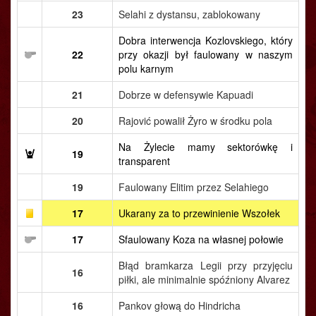
23
Selahi z dystansu, zablokowany
Dobra interwencja Kozlovskiego, który
22
przy okazji był faulowany w naszym
polu karnym
21
Dobrze w defensywie Kapuadi
20
Rajović powalił Żyro w środku pola
Na Żylecie mamy sektorówkę i
19
transparent
19
Faulowany Elitim przez Selahiego
17
Ukarany za to przewinienie Wszołek
17
Sfaulowany Koza na własnej połowie
Błąd bramkarza Legii przy przyjęciu
16
piłki, ale minimalnie spóźniony Alvarez
16
Pankov głową do Hindricha