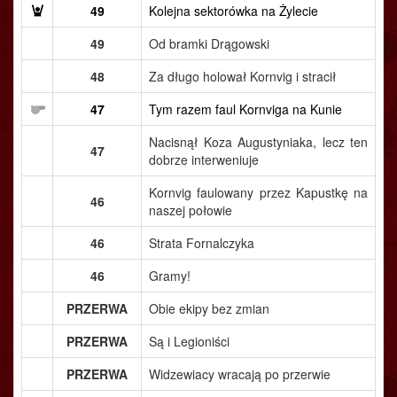
49
Kolejna sektorówka na Żylecie
49
Od bramki Drągowski
48
Za długo holował Kornvig i stracił
47
Tym razem faul Kornviga na Kunie
Nacisnął Koza Augustyniaka, lecz ten
47
dobrze interweniuje
Kornvig faulowany przez Kapustkę na
46
naszej połowie
46
Strata Fornalczyka
46
Gramy!
PRZERWA
Obie ekipy bez zmian
PRZERWA
Są i Legioniści
PRZERWA
Widzewiacy wracają po przerwie