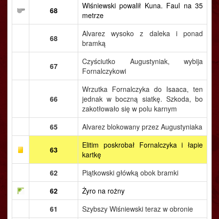
Wiśniewski powalił Kuna. Faul na 35
68
metrze
Alvarez wysoko z daleka i ponad
68
bramką
Czyściutko Augustyniak, wybija
67
Fornalczykowi
Wrzutka Fornalczyka do Isaaca, ten
66
jednak w boczną siatkę. Szkoda, bo
zakotłowało się w polu karnym
65
Alvarez blokowany przez Augustyniaka
Elitim poskrobał Fornalczyka i łapie
63
kartkę
62
Piątkowski główką obok bramki
62
Żyro na rożny
61
Szybszy Wiśniewski teraz w obronie