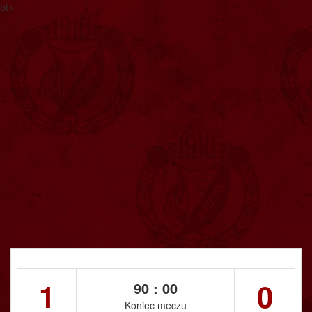
pt>
1
0
90 : 00
Koniec meczu