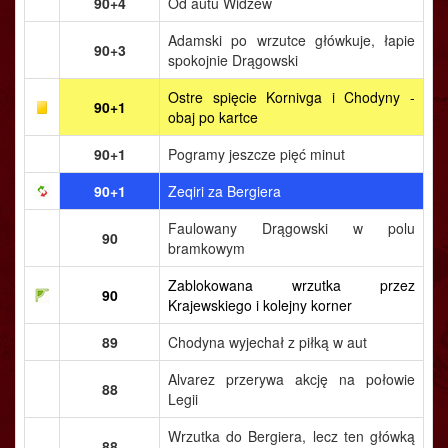
90+4
Od autu Widzew
Adamski po wrzutce główkuje, łapie
90+3
spokojnie Drągowski
Ostre spięcie Kornivga i Chodyny -
90+1
obaj po kartce
90+1
Pogramy jeszcze pięć minut
90+1
Zeqiri za Bergiera
Faulowany Drągowski w polu
90
bramkowym
Zablokowana wrzutka przez
90
Krajewskiego i kolejny korner
89
Chodyna wyjechał z piłką w aut
Alvarez przerywa akcję na połowie
88
Legii
Wrzutka do Bergiera, lecz ten główką
88