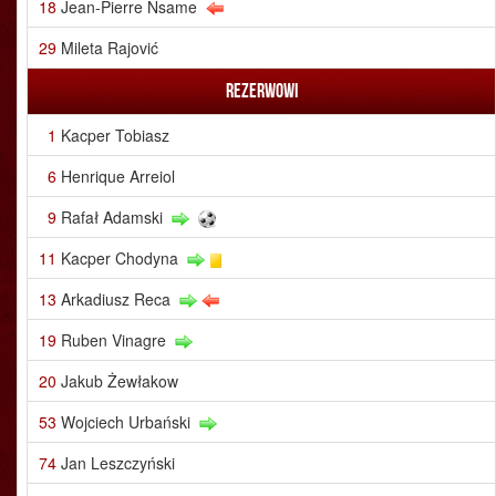
18
Jean-Pierre Nsame
29
Mileta Rajović
Rezerwowi
1
Kacper Tobiasz
6
Henrique Arreiol
9
Rafał Adamski
11
Kacper Chodyna
13
Arkadiusz Reca
19
Ruben Vinagre
20
Jakub Żewłakow
53
Wojciech Urbański
74
Jan Leszczyński