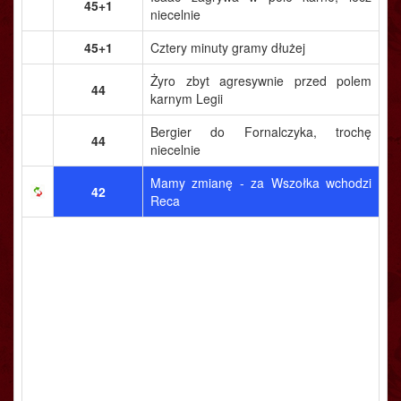
45+1
niecelnie
45+1
Cztery minuty gramy dłużej
Żyro zbyt agresywnie przed polem
44
karnym Legii
Bergier do Fornalczyka, trochę
44
niecelnie
Mamy zmianę - za Wszołka wchodzi
42
Reca