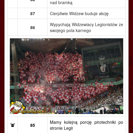
nad bramką
87
Cierpliwie Widzew buduje akcję
Wypychają Widzewiacy Legionistów ze
86
swojego pola karnego
Mamy kolejną porcję pirotechniki po
85
stronie Legii