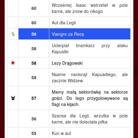
Wcześniej Isaac wstrzelał w pole
60
karne, ale znów do nikogo
60
Aut dla Legii
59
Viangre za Recę
Ucierpiał bramkarz przy ataku
58
Kapustki
58
Lezy Drągowski
Nsame nacisnął Kapuadiego, ale
58
zacznie Widzew
Mamy małą sektorówkę na sektorze
57
gości. Do tego przygotowywane są
flagi na kijach.
Szansa dla Legii, wrzutka w pole
56
karne, ale nie doleciała piłka
55
Kun w aut