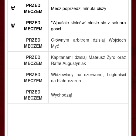
PRZED
Mecz poprzedzi minuta ciszy
MECZEM
PRZED
"Wpuście kibiców" niesie się z sektora
MECZEM
gości
PRZED
Głównym arbitrem dzisiaj Wojciech
MECZEM
Myć
PRZED
Kapitanami dzisiaj Mateusz Żyro oraz
MECZEM
Rafał Augustyniak
PRZED
Widzewiacy na czerwono, Legioniści
MECZEM
na biało-czarno
PRZED
Wychodzą!
MECZEM