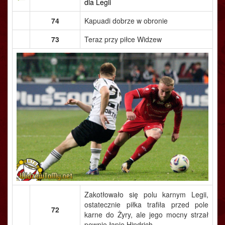
dla Legii
74
Kapuadi dobrze w obronie
73
Teraz przy piłce Widzew
Zakotłowało się polu karnym Legii,
ostatecznie piłka trafiła przed pole
72
karne do Żyry, ale jego mocny strzał
pewnie łapie Hindrich