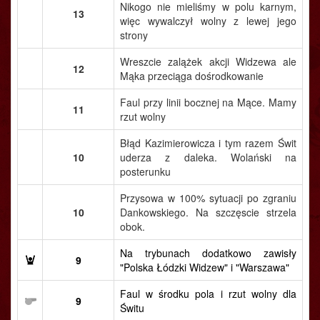
Nikogo nie mieliśmy w polu karnym,
13
więc wywalczył wolny z lewej jego
strony
Wreszcie zalążek akcji Widzewa ale
12
Mąka przeciąga dośrodkowanie
Faul przy linii bocznej na Mące. Mamy
11
rzut wolny
Błąd Kazimierowicza i tym razem Świt
10
uderza z daleka. Wolański na
posterunku
Przysowa w 100% sytuacji po zgraniu
10
Dankowskiego. Na szczęscie strzela
obok.
Na trybunach dodatkowo zawisły
9
"Polska Łódzki Widzew" i "Warszawa"
Faul w środku pola i rzut wolny dla
9
Świtu