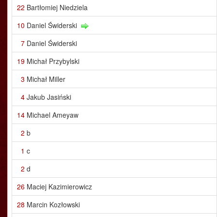
22
Bartłomiej Niedziela
10
Daniel Świderski
7
Daniel Świderski
19
Michał Przybylski
3
Michał Miller
4
Jakub Jasiński
14
Michael Ameyaw
2
b
1
c
2
d
26
Maciej Kazimierowicz
28
Marcin Kozłowski