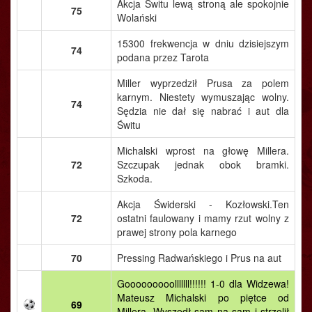
Akcja Świtu lewą stroną ale spokojnie
75
Wolański
15300 frekwencja w dniu dzisiejszym
74
podana przez Tarota
Miller wyprzedził Prusa za polem
karnym. Niestety wymuszając wolny.
74
Sędzia nie dał się nabrać i aut dla
Świtu
Michalski wprost na głowę Millera.
72
Szczupak jednak obok bramki.
Szkoda.
Akcja Świderski - Kozłowski.Ten
72
ostatni faulowany i mamy rzut wolny z
prawej strony pola karnego
70
Pressing Radwańskiego i Prus na aut
Gooooooooolllllll!!!!!! 1-0 dla Widzewa!
Mateusz Michalski po piętce od
69
Millera. Wyszedł sam na sam i strzelił