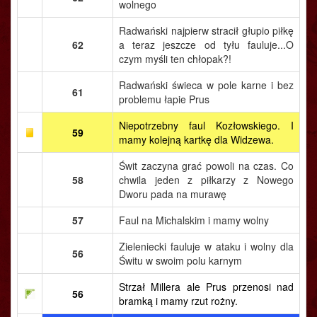
wolnego
Radwański najpierw stracił głupio piłkę
62
a teraz jeszcze od tyłu fauluje...O
czym myśli ten chłopak?!
Radwański świeca w pole karne i bez
61
problemu łapie Prus
Niepotrzebny faul Kozłowskiego. I
59
mamy kolejną kartkę dla Widzewa.
Świt zaczyna grać powoli na czas. Co
58
chwila jeden z piłkarzy z Nowego
Dworu pada na murawę
57
Faul na Michalskim i mamy wolny
Zieleniecki fauluje w ataku i wolny dla
56
Świtu w swoim polu karnym
Strzał Millera ale Prus przenosi nad
56
bramką i mamy rzut rożny.