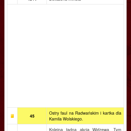
Ostry faul na Radwańskim i kartka dla
45
Kamila Wolskiego.
Kolejna ładna akcja Widzewa. Tym