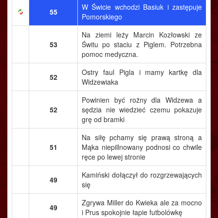
W Świcie wchodzi Basiuk i zastępuje
55
Pomorskiego
Na ziemi leży Marcin Kozłowski ze
53
Świtu po staciu z Piglem. Potrzebna
pomoc medyczna.
Ostry faul Pigla i mamy kartkę dla
52
Widzewiaka
Powinien być rożny dla Widzewa a
52
sędzia nie wiedzieć czemu pokazuje
grę od bramki
Na siłę pchamy się prawą stroną a
51
Mąka niepillnowany podnosi co chwile
ręce po lewej stronie
Kamiński dołączył do rozgrzewających
49
się
Zgrywa Miller do Kwieka ale za mocno
49
i Prus spokojnie łapie futbolówkę