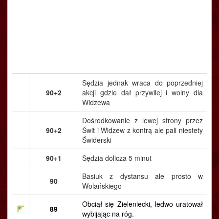
Sędzia jednak wraca do poprzedniej
90+2
akcji gdzie dał przywilej i wolny dla
Widzewa
Dośrodkowanie z lewej strony przez
90+2
Świt i Widzew z kontrą ale pali niestety
Świderski
90+1
Sędzia dolicza 5 minut
Basiuk z dystansu ale prosto w
90
Wolańskiego
Obciął się Zieleniecki, ledwo uratował
89
wybijając na róg.