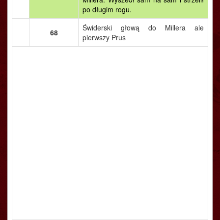
po długim rogu.
Świderski głową do Millera ale
68
pierwszy Prus