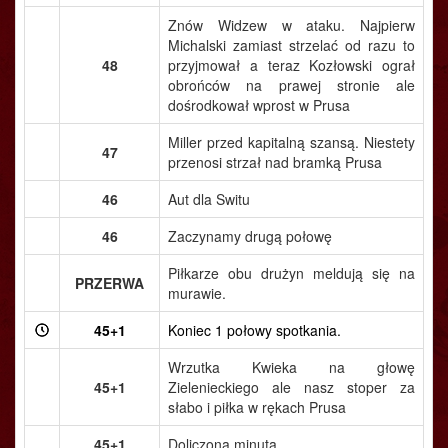
Znów Widzew w ataku. Najpierw
Michalski zamiast strzelać od razu to
48
przyjmował a teraz Kozłowski ograł
obrońców na prawej stronie ale
dośrodkował wprost w Prusa
Miller przed kapitalną szansą. Niestety
47
przenosi strzał nad bramką Prusa
46
Aut dla Switu
46
Zaczynamy drugą połowę
Piłkarze obu drużyn meldują się na
PRZERWA
murawie.
45+1
Koniec 1 połowy spotkania.
Wrzutka Kwieka na głowę
45+1
Zielenieckiego ale nasz stoper za
słabo i piłka w rękach Prusa
45+1
Doliczona minuta