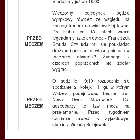
Startujemy już po 18:00!
Wieczorny pojedynek będzie
wyjątkowy również ze względu na
zmianę trenera na widzewskiej ławce.
Do klubu po 13 latach wraca
PRZED
legendarny szkoleniowiec - Franciszek
MECZEM
Smuda. Czy uda mu się poukładać
drużynę i przełamać własną niemoc w
meczach otwarcia? Żadnego z
czterech poprzednich nie zdołał
wygrać!
O godzinie 19:10 rozpocznie się
spotkanie 2. kolejki III ligi, w którym
Widzew podejmować będzie Świt
PRZED
Nowy Dwór Mazowiecki. Dla
MECZEM
gospodarzy to tzw. mecz na
przełamanie. Przed tygodniem
łodzianie zawiedli w wyjazdowym
starciu z Victorią Sulejówek.