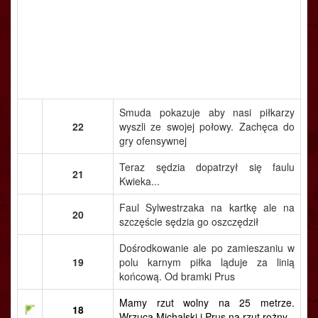
Smuda pokazuje aby nasi piłkarzy
22
wyszli ze swojej połowy. Zachęca do
gry ofensywnej
Teraz sędzia dopatrzył się faulu
21
Kwieka...
Faul Sylwestrzaka na kartkę ale na
20
szczęście sędzia go oszczędził
Dośrodkowanie ale po zamieszaniu w
19
polu karnym piłka ląduje za linią
końcową. Od bramki Prus
Mamy rzut wolny na 25 metrze.
18
Wrzuca Michalski i Prus na rzut rożny