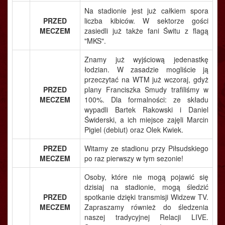
Na stadionie jest już całkiem spora
PRZED
liczba kibiców. W sektorze gości
MECZEM
zasiedli już także fani Świtu z flagą
"MKS".
Znamy już wyjściową jedenastkę
łodzian. W zasadzie mogliście ją
przeczytać na WTM już wczoraj, gdyż
PRZED
plany Franciszka Smudy trafiliśmy w
MECZEM
100%. Dla formalności: ze składu
wypadli Bartek Rakowski i Daniel
Świderski, a ich miejsce zajęli Marcin
Pigiel (debiut) oraz Olek Kwiek.
PRZED
Witamy ze stadionu przy Piłsudskiego
MECZEM
po raz pierwszy w tym sezonie!
Osoby, które nie mogą pojawić się
dzisiaj na stadionie, mogą śledzić
PRZED
spotkanie dzięki transmisji Widzew TV.
MECZEM
Zapraszamy również do śledzenia
naszej tradycyjnej Relacji LIVE.