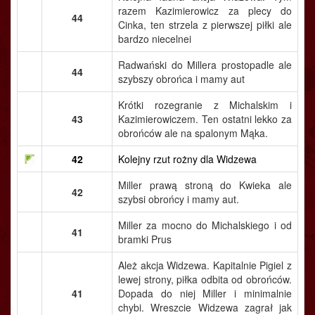
razem Kazimierowicz za plecy do
44
Cinka, ten strzela z pierwszej piłki ale
bardzo niecelnei
Radwański do Millera prostopadle ale
44
szybszy obrońca i mamy aut
Krótki rozegranie z Michalskim i
43
Kazimierowiczem. Ten ostatni lekko za
obrońców ale na spalonym Mąka.
42
Kolejny rzut rożny dla Widzewa
Miller prawą stroną do Kwieka ale
42
szybsi obrońcy i mamy aut.
Miller za mocno do Michalskiego i od
41
bramki Prus
Ależ akcja Widzewa. Kapitalnie Pigiel z
lewej strony, piłka odbita od obrońców.
41
Dopada do niej Miller i minimalnie
chybi. Wreszcie Widzewa zagrał jak