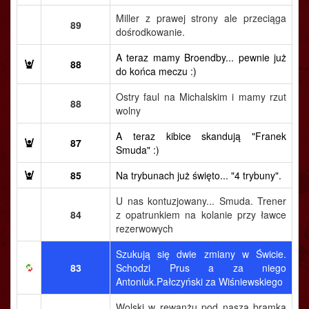
Miller z prawej strony ale przeciąga
89
dośrodkowanie.
A teraz mamy Broendby... pewnie już
88
do końca meczu :)
Ostry faul na Michalskim i mamy rzut
88
wolny
A teraz kibice skandują "Franek
87
Smuda" :)
85
Na trybunach już święto... "4 trybuny".
U nas kontuzjowany... Smuda. Trener
84
z opatrunkiem na kolanie przy ławce
rezerwowych
Szukują się dwie zmiany w Świcie.
83
Schodzi Prus a za niego
Antoniuk.Pałczyński za Wiśniewskiego
Wolski w rewanżu pod naszą bramką