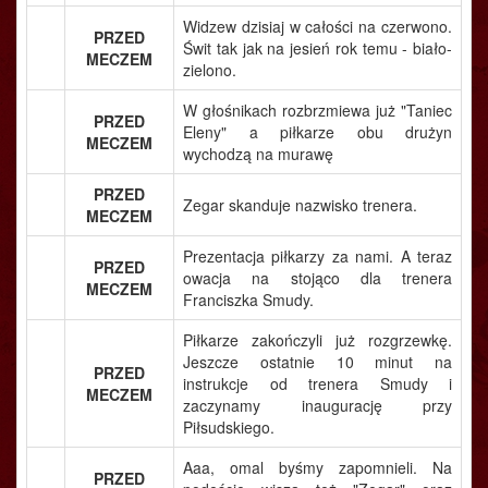
Widzew dzisiaj w całości na czerwono.
PRZED
Świt tak jak na jesień rok temu - biało-
MECZEM
zielono.
W głośnikach rozbrzmiewa już "Taniec
PRZED
Eleny" a piłkarze obu drużyn
MECZEM
wychodzą na murawę
PRZED
Zegar skanduje nazwisko trenera.
MECZEM
Prezentacja piłkarzy za nami. A teraz
PRZED
owacja na stojąco dla trenera
MECZEM
Franciszka Smudy.
Piłkarze zakończyli już rozgrzewkę.
Jeszcze ostatnie 10 minut na
PRZED
instrukcje od trenera Smudy i
MECZEM
zaczynamy inaugurację przy
Piłsudskiego.
Aaa, omal byśmy zapomnieli. Na
PRZED