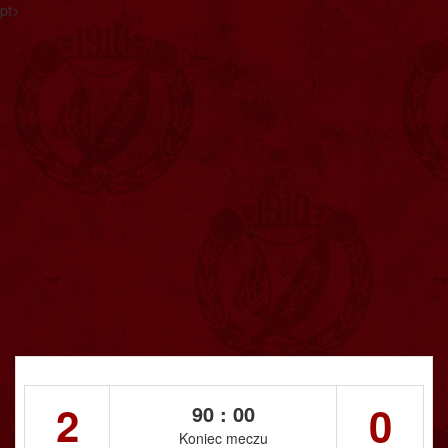
pt>
2
0
90 : 00
Koniec meczu