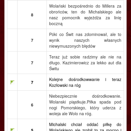
Wolański bezpośrednio do Millera za
obrońców, ten do Michalskiego ale
8
nasz pomocnik wyjeżdża za linię
boczną
Póki co Świt nas zdominował, ale to
7
wynik naszych własnych
niewymuszonych błędów
Teraz już sobie radzimy ale nie na
7
długo. Kazimierowicz za lekko aut dla
Świtu
Kolejne dośrodkowwanie i teraz
7
Kozłowski na róg
Niebezpiecznie dośrodkowanie.
Wolanski piąstkuje.Piłka spada pod
6
nogi Pomorskiego, który uderza z
woleja ale Wolo na róg.
Michalski chciał oddać piłkę do
5
Wolańskiego ale zrobił to za mocno i