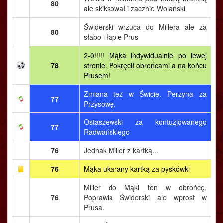
80
ale skiksował i zacznie Wolański
Świderski wrzuca do Millera ale za
80
słabo i łapie Prus
2-0!!!!! Mąka indywidualnie po lewej
78
stronie. Pokręcił obrońcami a na końcu
Prusem!
Zmiana też w Świcie. Perzyna za
77
Przysowę.
Ostaszewski za kontuzjowanego
77
Radwańskiego
76
Jednak Miller z kartką...
76
Mąka ukarany kartką za pyskówki
Miller do Mąki ten w obrońcę.
76
Poprawia Świderski ale wprost w
Prusa.