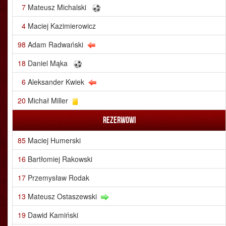
7
Mateusz Michalski
4
Maciej Kazimierowicz
98
Adam Radwański
18
Daniel Mąka
6
Aleksander Kwiek
20
Michał Miller
Rezerwowi
85
Maciej Humerski
16
Bartłomiej Rakowski
17
Przemysław Rodak
13
Mateusz Ostaszewski
19
Dawid Kamiński