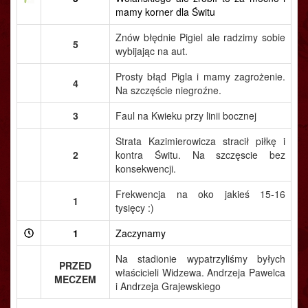
mamy korner dla Świtu
Znów błędnie Pigiel ale radzimy sobie
5
wybijając na aut.
Prosty błąd Pigla i mamy zagrożenie.
4
Na szczęście niegroźne.
3
Faul na Kwieku przy linii bocznej
Strata Kazimierowicza stracił piłkę i
2
kontra Świtu. Na szczęscie bez
konsekwencji.
Frekwencja na oko jakieś 15-16
1
tysięcy :)
1
Zaczynamy
Na stadionie wypatrzyliśmy byłych
PRZED
właścicieli Widzewa. Andrzeja Pawelca
MECZEM
i Andrzeja Grajewskiego