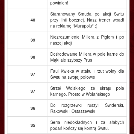
powinien!
Staranowany Smuda po akcji Świtu
40
przy linii bocznej. Nasz trener wpadł
na reklamę "Murapolu" ;)
Niezrozumienie Millera z Piglem i po
39
naszej akcji
Dośrodowanie Millera w pole karne do
38
Mąki ale szybszy Prus
Faul Kwieka w ataku i rzut wolny dla
37
Świtu na swojej połowie
Strzał Wolskiego ze skraju pola
37
karnego. Prosto w Wolańskiego
Do rozgrzewki ruszyli Świderski,
36
Rakowski i Ostaszewski
Seria niedokładnych i za słabych
35
podań kończy się kontrą Świtu.