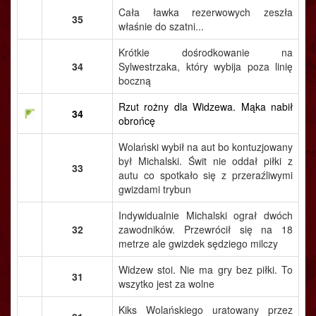
Cała ławka rezerwowych zeszła
35
właśnie do szatni...
Krótkie dośrodkowanie na
34
Sylwestrzaka, który wybija poza linię
boczną
Rzut rożny dla Widzewa. Mąka nabił
34
obrońcę
Wolański wybił na aut bo kontuzjowany
był Michalski. Świt nie oddał piłki z
33
autu co spotkało się z przeraźliwymi
gwizdami trybun
Indywidualnie Michalski ograł dwóch
32
zawodników. Przewrócił się na 18
metrze ale gwizdek sędziego milczy
Widzew stoi. Nie ma gry bez piłki. To
31
wszytko jest za wolne
Kiks Wolańskiego uratowany przez