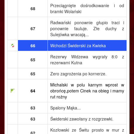
Przeciągnięte dośrodkowanie i od
68
bramki Wolański
Radwański ponownie głupio traci i
67
ponownie fauluje. Złe duchy z
Sulejówka wracają...
66
Wchodzi Świderski za Kwieka
Rezerwy Widzewa wygrały 8:0 z
65
rezerwami Kutna
65
Zero zagrożenia po kornerze.
Michalski w polu karnym wprost w
64
obrońcę,potem Cinek na obieg i mamy
rut rożny
63
Spalony Mąka...
63
Świderski zawołany z rozgrzewki.
Kozłowski ze Świtu prosto w mur z
62