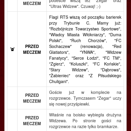
podeście wiszą też "Zegar" oraz
MECZEM
"Ultras Widzew". Czuwaj! ;-)
Flagi RTS wiszą od początku barierek
przy Trybunie C. Mamy już:
"Rozbójnicze Towarzystwo Sportowe",
"Władcy Miasta Włókniarzy", "Duma
Polski", "Ruch Chorzów", "FC
PRZED
Sochaczew" (renowacja), "Red
MECZEM
Glatiators", "YNWA", "Widzew
Fanatycy", "Serce Łodzi", "FC TM",
"Zgierz", "Koluszki", "FC Końskie",
"Stary Widzew", "Dąbrowa",
"Żabieniec" oraz "Z Piłsudskiego
Chuligani".
Goście już w komplecie na
PRZED
rozgrzewce. Tymczasem "Zegar" uczy
MECZEM
się nowej przyśpiewki.
Właśnie na boisko wybiegła drużyna
PRZED
Widzewa. Po stronie gości na
MECZEM
rozgrzewce na razie tylko bramkarze.