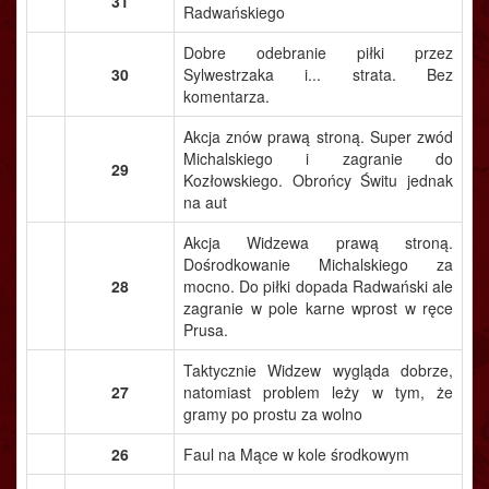
31
Radwańskiego
Dobre odebranie piłki przez
30
Sylwestrzaka i... strata. Bez
komentarza.
Akcja znów prawą stroną. Super zwód
Michalskiego i zagranie do
29
Kozłowskiego. Obrońcy Świtu jednak
na aut
Akcja Widzewa prawą stroną.
Dośrodkowanie Michalskiego za
28
mocno. Do piłki dopada Radwański ale
zagranie w pole karne wprost w ręce
Prusa.
Taktycznie Widzew wygląda dobrze,
27
natomiast problem leży w tym, że
gramy po prostu za wolno
26
Faul na Mące w kole środkowym