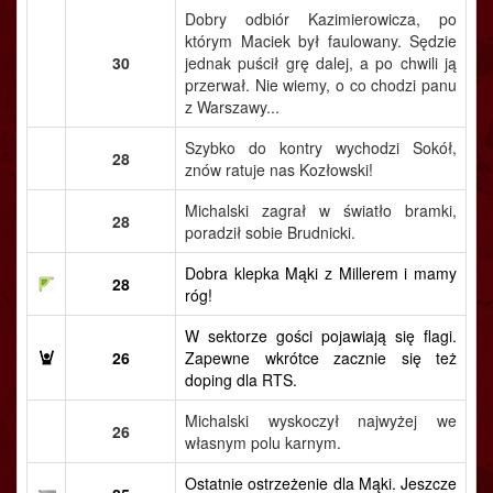
Dobry odbiór Kazimierowicza, po
którym Maciek był faulowany. Sędzie
30
jednak puścił grę dalej, a po chwili ją
przerwał. Nie wiemy, o co chodzi panu
z Warszawy...
Szybko do kontry wychodzi Sokół,
28
znów ratuje nas Kozłowski!
Michalski zagrał w światło bramki,
28
poradził sobie Brudnicki.
Dobra klepka Mąki z Millerem i mamy
28
róg!
W sektorze gości pojawiają się flagi.
26
Zapewne wkrótce zacznie się też
doping dla RTS.
Michalski wyskoczył najwyżej we
26
własnym polu karnym.
Ostatnie ostrzeżenie dla Mąki. Jeszcze