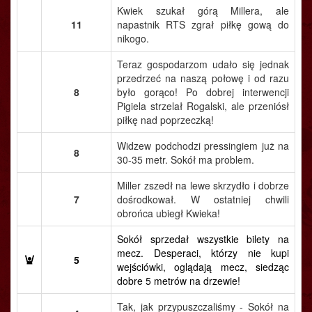
Kwiek szukał górą Millera, ale
11
napastnik RTS zgrał piłkę gową do
nikogo.
Teraz gospodarzom udało się jednak
przedrzeć na naszą połowę i od razu
8
było gorąco! Po dobrej interwencji
Pigiela strzelał Rogalski, ale przeniósł
piłkę nad poprzeczką!
Widzew podchodzi pressingiem już na
8
30-35 metr. Sokół ma problem.
Miller zszedł na lewe skrzydło i dobrze
7
dośrodkował. W ostatniej chwili
obrońca ubiegł Kwieka!
Sokół sprzedał wszystkie bilety na
mecz. Desperaci, którzy nie kupi
5
wejściówki, oglądają mecz, siedząc
dobre 5 metrów na drzewie!
Tak, jak przypuszczaliśmy - Sokół na