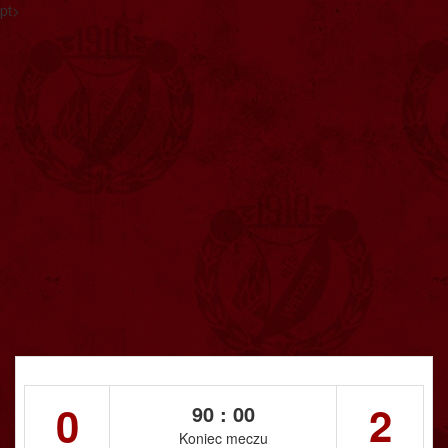
pt>
0
2
90 : 00
Koniec meczu