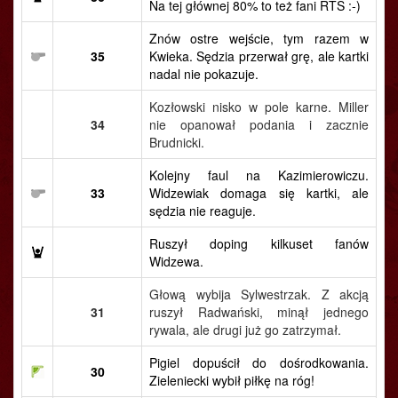
Na tej głównej 80% to też fani RTS :-)
Znów ostre wejście, tym razem w
35
Kwieka. Sędzia przerwał grę, ale kartki
nadal nie pokazuje.
Kozłowski nisko w pole karne. Miller
34
nie opanował podania i zacznie
Brudnicki.
Kolejny faul na Kazimierowiczu.
33
Widzewiak domaga się kartki, ale
sędzia nie reaguje.
Ruszył doping kilkuset fanów
Widzewa.
Głową wybija Sylwestrzak. Z akcją
31
ruszył Radwański, minął jednego
rywala, ale drugi już go zatrzymał.
Pigiel dopuścił do dośrodkowania.
30
Zieleniecki wybił piłkę na róg!