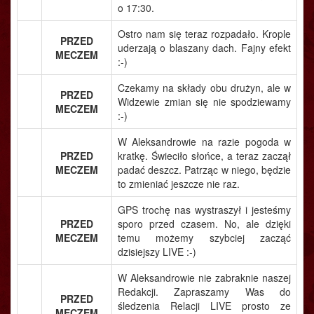
o 17:30.
Ostro nam się teraz rozpadało. Krople
PRZED
uderzają o blaszany dach. Fajny efekt
MECZEM
:-)
Czekamy na składy obu drużyn, ale w
PRZED
Widzewie zmian się nie spodziewamy
MECZEM
:-)
W Aleksandrowie na razie pogoda w
PRZED
kratkę. Świeciło słońce, a teraz zaczął
MECZEM
padać deszcz. Patrząc w niego, będzie
to zmieniać jeszcze nie raz.
GPS trochę nas wystraszył i jesteśmy
PRZED
sporo przed czasem. No, ale dzięki
MECZEM
temu możemy szybciej zacząć
dzisiejszy LIVE :-)
W Aleksandrowie nie zabraknie naszej
Redakcji. Zapraszamy Was do
PRZED
śledzenia Relacji LIVE prosto ze
MECZEM