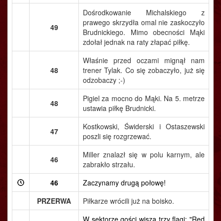
Dośrodkowanie Michalskiego z
prawego skrzydła omal nie zaskoczyło
49
Brudnickiego. Mimo obecności Mąki
zdołał jednak na raty złapać piłkę.
Właśnie przed oczami mignął nam
48
trener Tylak. Co się zobaczyło, już się
odzobaczy ;-)
Pigiel za mocno do Mąki. Na 5. metrze
48
ustawia piłkę Brudnicki.
Kostkowski, Świderski i Ostaszewski
47
poszli się rozgrzewać.
Miller znalazł się w polu karnym, ale
46
zabrakło strzału.
46
Zaczynamy drugą połowę!
PRZERWA
Piłkarze wrócili już na boisko.
W sektorze gości wiszą trzy flagi: "Red