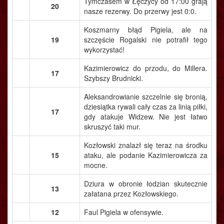
Tymczasem w Łęczycy od 17:00 grają
20
nasze rezerwy. Do przerwy jest 0:0.
Koszmarny błąd Pigiela, ale na
19
szczęście Rogalski nie potrafił tego
wykorzystać!
Kazimierowicz do przodu, do Millera.
17
Szybszy Brudnicki.
Aleksandrowianie szczelnie się bronią,
dziesiątka rywali cały czas za linią piłki,
17
gdy atakuje Widzew. Nie jest łatwo
skruszyć taki mur.
Kozłowski znalazł się teraz na środku
15
ataku, ale podanie Kazimierowicza za
mocne.
Dziura w obronie łodzian skutecznie
13
załatana przez Kozłowskiego.
12
Faul Pigiela w ofensywie.