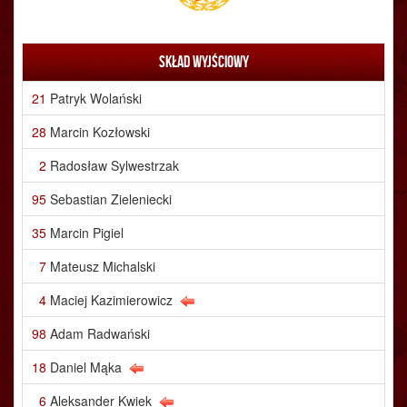
Skład wyjściowy
21
Patryk Wolański
28
Marcin Kozłowski
2
Radosław Sylwestrzak
95
Sebastian Zieleniecki
35
Marcin Pigiel
7
Mateusz Michalski
4
Maciej Kazimierowicz
98
Adam Radwański
18
Daniel Mąka
6
Aleksander Kwiek