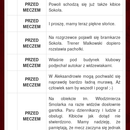
PRZED
Powoli schodzą się już także kibice
MECZEM
Sokoła.
PRZED
I proszę, mamy teraz piękne słońce.
MECZEM
Na rozgrzewce pojawili się bramkarze
PRZED
Sokoła. Trener Malkowski dopiero
MECZEM
rozstawia pachołki.
PRZED
Właśnie pod budynek klubowy
MECZEM
podjechał autokar z widzewiakami.
W Aleksandrowie mogą pochwalić się
PRZED
naprawdę bardzo ładną murawą. Aż
MECZEM
człowiek sam by wszedł i pograł ;-)
Na obiekcie im. Włodzimierza
Smolarka na razie widzów dosłownie
garstka. Paru dziennikarzy i ludzie z
PRZED
obsługi. Kibiców jak dotąd nie
MECZEM
stwierdzono. Mamy nadzieję, że
pamiętają, że mecz zaczyna się jednak