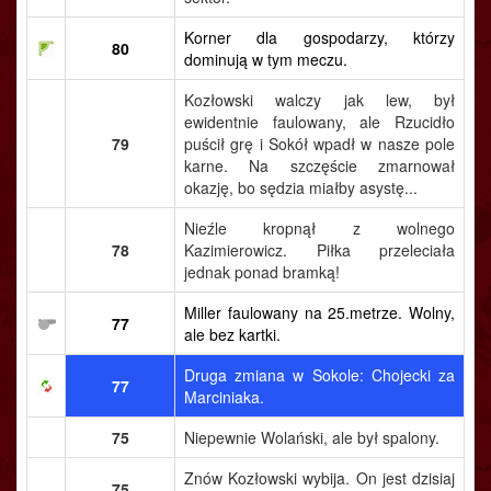
Korner dla gospodarzy, którzy
80
dominują w tym meczu.
Kozłowski walczy jak lew, był
ewidentnie faulowany, ale Rzucidło
79
puścił grę i Sokół wpadł w nasze pole
karne. Na szczęście zmarnował
okazję, bo sędzia miałby asystę...
Nieźle kropnął z wolnego
78
Kazimierowicz. Piłka przeleciała
jednak ponad bramką!
Miller faulowany na 25.metrze. Wolny,
77
ale bez kartki.
Druga zmiana w Sokole: Chojecki za
77
Marciniaka.
75
Niepewnie Wolański, ale był spalony.
Znów Kozłowski wybija. On jest dzisiaj
75