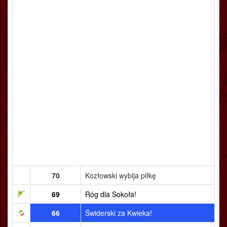
70
Kozłowski wybija piłkę
69
Róg dla Sokoła!
66
Świderski za Kwieka!