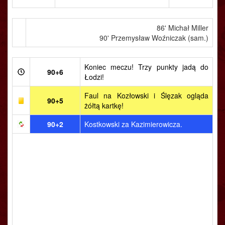
86' Michał Miller
90' Przemysław Woźniczak (sam.)
Koniec meczu! Trzy punkty jadą do
90+6
Łodzi!
Faul na Kozłowski i Ślęzak ogląda
90+5
żółtą kartkę!
90+2
Kostkowski za Kazimierowicza.