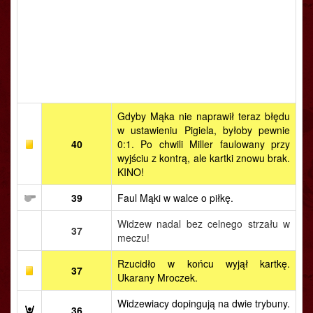
Gdyby Mąka nie naprawił teraz błędu
w ustawieniu Pigiela, byłoby pewnie
40
0:1. Po chwili Miller faulowany przy
wyjściu z kontrą, ale kartki znowu brak.
KINO!
39
Faul Mąki w walce o piłkę.
Widzew nadal bez celnego strzału w
37
meczu!
Rzucidło w końcu wyjął kartkę.
37
Ukarany Mroczek.
Widzewiacy dopingują na dwie trybuny.
36