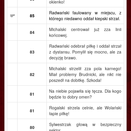
okienko!
Radwański faulowany w miejscu, z
85
którego niedawno oddał kiepski strzał.
Michalski centrował już zza linii
84
końcowej.
Radwański odebrał piłkę i oddał strzał
83
z dystansu. Pomylił się mocno, ale za
decyzję brawo.
Michalski strzelił zza pola karnego!
82
Miał problemy Brudnicki, ale nikt nie
poszedł na dobitkę. Szkoda!
Na niebie pojawiła się tęcza. Dla kogo
81
będzie to dobry omen?
Rogalski strzela celnie, ale Wolański
81
łapie piłkę!
Sylwestrzak głową w bezpieczny
80
sektor.