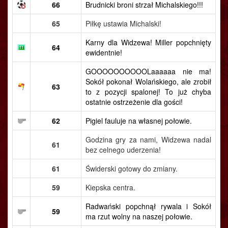
66
Brudnicki broni strzał Michalskiego!!!
65
Piłkę ustawia Michalski!
Karny dla Widzewa! Miller popchnięty
64
ewidentnie!
GOOOOOOOOOOLaaaaaa nie ma!
Sokół pokonał Wolańskiego, ale zrobił
63
to z pozycji spalonej! To już chyba
ostatnie ostrzeżenie dla gości!
62
Pigiel fauluje na własnej połowie.
Godzina gry za nami, Widzewa nadal
61
bez celnego uderzenia!
61
Świderski gotowy do zmiany.
59
Kiepska centra.
Radwański popchnął rywala i Sokół
59
ma rzut wolny na naszej połowie.