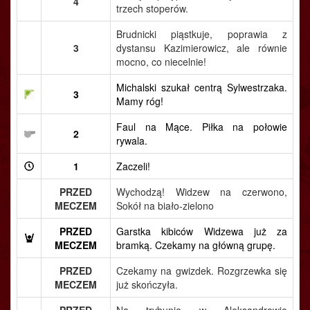
4
trzech stoperów.
Brudnicki piąstkuje, poprawia z
3
dystansu Kazimierowicz, ale równie
mocno, co niecelnie!
Michalski szukał centrą Sylwestrzaka.
3
Mamy róg!
Faul na Mące. Piłka na połowie
2
rywala.
1
Zaczeli!
PRZED
Wychodzą! Widzew na czerwono,
MECZEM
Sokół na biało-zielono
PRZED
Garstka kibiców Widzewa już za
MECZEM
bramką. Czekamy na główną grupę.
PRZED
Czekamy na gwizdek. Rozgrzewka się
MECZEM
już skończyła.