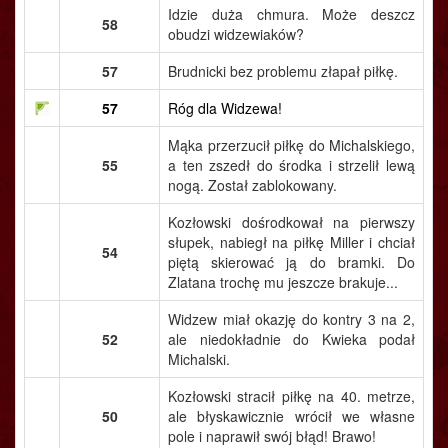
Idzie duża chmura. Może deszcz
58
obudzi widzewiaków?
57
Brudnicki bez problemu złapał piłkę.
57
Róg dla Widzewa!
Mąka przerzucił piłkę do Michalskiego,
55
a ten zszedł do środka i strzelił lewą
nogą. Został zablokowany.
Kozłowski dośrodkował na pierwszy
słupek, nabiegł na piłkę Miller i chciał
54
piętą skierować ją do bramki. Do
Zlatana trochę mu jeszcze brakuje...
Widzew miał okazję do kontry 3 na 2,
52
ale niedokładnie do Kwieka podał
Michalski.
Kozłowski stracił piłkę na 40. metrze,
50
ale błyskawicznie wrócił we własne
pole i naprawił swój błąd! Brawo!