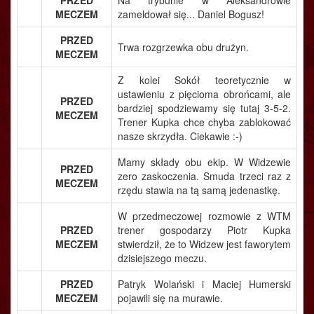
PRZED
Na trybunie w Aleksandrowie
MECZEM
zameldował się... Daniel Bogusz!
PRZED
Trwa rozgrzewka obu drużyn.
MECZEM
Z kolei Sokół teoretycznie w
ustawieniu z pięcioma obrońcami, ale
PRZED
bardziej spodziewamy się tutaj 3-5-2.
MECZEM
Trener Kupka chce chyba zablokować
nasze skrzydła. Ciekawie :-)
Mamy składy obu ekip. W Widzewie
PRZED
zero zaskoczenia. Smuda trzeci raz z
MECZEM
rzędu stawia na tą samą jedenastkę.
W przedmeczowej rozmowie z WTM
PRZED
trener gospodarzy Piotr Kupka
MECZEM
stwierdził, że to Widzew jest faworytem
dzisiejszego meczu.
PRZED
Patryk Wolański i Maciej Humerski
MECZEM
pojawili się na murawie.