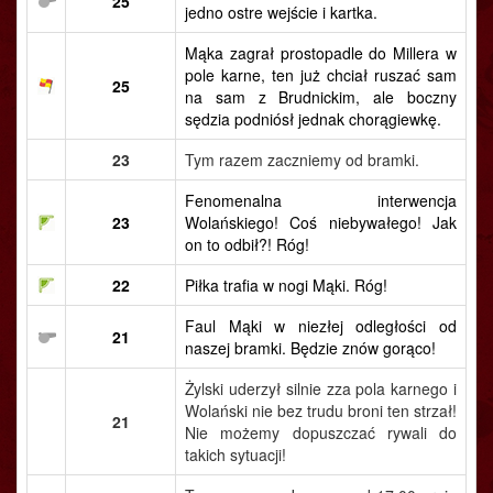
25
jedno ostre wejście i kartka.
Mąka zagrał prostopadle do Millera w
pole karne, ten już chciał ruszać sam
25
na sam z Brudnickim, ale boczny
sędzia podniósł jednak chorągiewkę.
23
Tym razem zaczniemy od bramki.
Fenomenalna interwencja
23
Wolańskiego! Coś niebywałego! Jak
on to odbił?! Róg!
22
Piłka trafia w nogi Mąki. Róg!
Faul Mąki w niezłej odległości od
21
naszej bramki. Będzie znów gorąco!
Żylski uderzył silnie zza pola karnego i
Wolański nie bez trudu broni ten strzał!
21
Nie możemy dopuszczać rywali do
takich sytuacji!