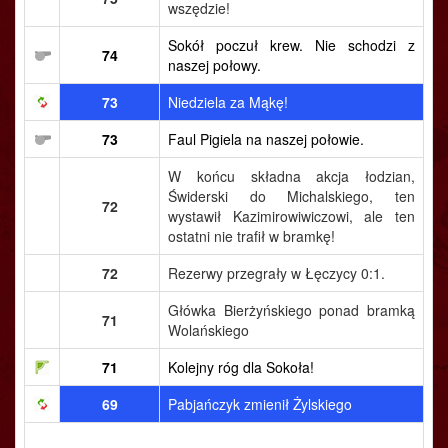
wszędzie!
Sokół poczuł krew. Nie schodzi z
74
naszej połowy.
73
Niedziela za Mąkę!
73
Faul Pigiela na naszej połowie.
W końcu składna akcja łodzian,
Świderski do Michalskiego, ten
72
wystawił Kazimirowiwiczowi, ale ten
ostatni nie trafił w bramkę!
72
Rezerwy przegrały w Łęczycy 0:1.
Główka Bierżyńskiego ponad bramką
71
Wolańskiego
71
Kolejny róg dla Sokoła!
69
Pabjańczyk zmienił Żylskiego