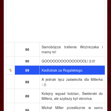
Samobójcze trafienie Woźniczaka i
90
mamy to!
90
GOOOOOOOOOOOOOOOL! 2:0!
89
Kadłubiak za Rogalskiego.
A jednak tęcz zaświeciła dla Millerka
88
:-))
Kolejny wypad łodzian, Świderski do
88
Millera, ale szybszy był obrońca.
Michał Miller prześlicznie w samo
86