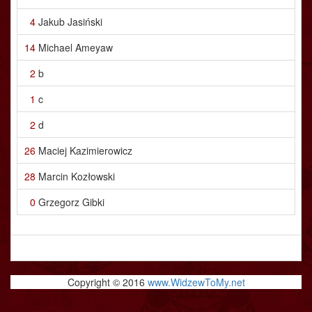
4
Jakub Jasiński
14
Michael Ameyaw
2
b
1
c
2
d
26
Maciej Kazimierowicz
28
Marcin Kozłowski
0
Grzegorz Gibki
Copyright © 2016
www.WidzewToMy.net