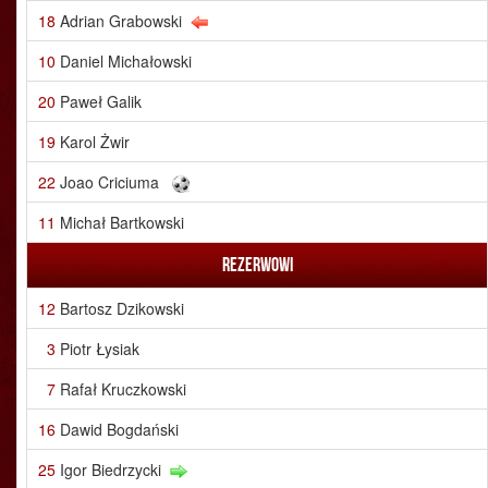
18
Adrian Grabowski
10
Daniel Michałowski
20
Paweł Galik
19
Karol Żwir
22
Joao Criciuma
11
Michał Bartkowski
Rezerwowi
12
Bartosz Dzikowski
3
Piotr Łysiak
7
Rafał Kruczkowski
16
Dawid Bogdański
25
Igor Biedrzycki