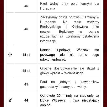
Rzut wolny przy polu karnym dla
46
Huragana
Zaczynamy drugą połowę. 3 zmiany w
Huraganie. Na razie widzimy
Biedrzyckiego i Karłowicza jako
46
nowych. Będziemy w panelu
uzupełniać jak uzyskamy ostateczną
informację.
Koniec 1.połowy. Widzew ma
45+1
przewagę ale nie umie tego
udokumentować.
Groźne dośrodkowanie ale strzał z
45+1
głowy wprost w Wolańskiego
Faul na jednym z zawodników
45
gospodarzy i mamy rzut wolny.
Od około 20 minuty na stadionie są
44
kibice Widzewa i trwa nieustający
doping