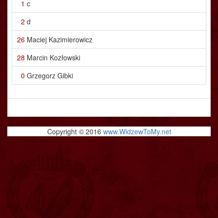
1
c
2
d
26
Maciej Kazimierowicz
28
Marcin Kozłowski
0
Grzegorz Gibki
Copyright © 2016
www.WidzewToMy.net