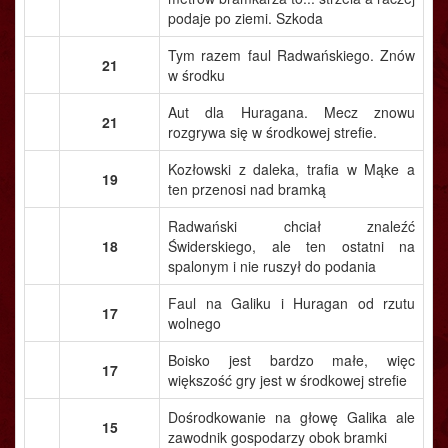
podaje po ziemi. Szkoda
Tym razem faul Radwańskiego. Znów
21
w środku
Aut dla Huragana. Mecz znowu
21
rozgrywa się w środkowej strefie.
Kozłowski z daleka, trafia w Mąke a
19
ten przenosi nad bramką
Radwański chciał znaleźć
18
Świderskiego, ale ten ostatni na
spalonym i nie ruszył do podania
Faul na Galiku i Huragan od rzutu
17
wolnego
Boisko jest bardzo małe, więc
17
większość gry jest w środkowej strefie
Dośrodkowanie na głowę Galika ale
15
zawodnik gospodarzy obok bramki