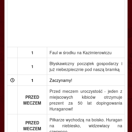
1
Faul w środku na Kazimierowiczu
Błyskawiczny początek gospodarzy i
1
już niebezpiecznie pod naszą bramką
1
Zaczynamy!
Przed meczem uroczystość - jeden z
PRZED
miejscowych kibiców otrzymuje
MECZEM
prezent za 50 lat dopingowania
Huraganowi!
Piłkarze wychodzą na boisko. Huragan
PRZED
na niebiesko, widzewiacy na
MECZEM
czerwono.