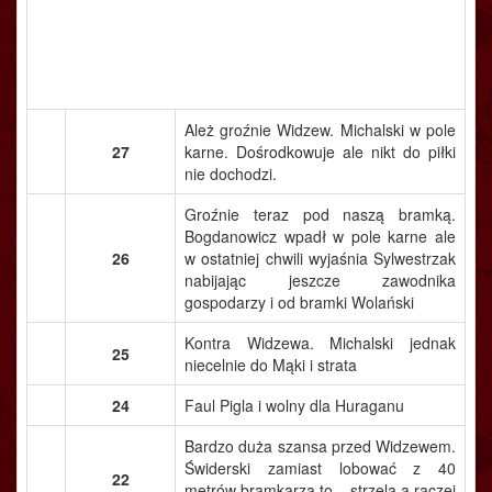
Ależ groźnie Widzew. Michalski w pole
27
karne. Dośrodkowuje ale nikt do piłki
nie dochodzi.
Groźnie teraz pod naszą bramką.
Bogdanowicz wpadł w pole karne ale
26
w ostatniej chwili wyjaśnia Sylwestrzak
nabijając jeszcze zawodnika
gospodarzy i od bramki Wolański
Kontra Widzewa. Michalski jednak
25
niecelnie do Mąki i strata
24
Faul Pigla i wolny dla Huraganu
Bardzo duża szansa przed Widzewem.
Świderski zamiast lobować z 40
22
metrów bramkarza to... strzela a raczej