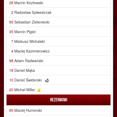
28
Marcin Kozłowski
2
Radosław Sylwestrzak
95
Sebastian Zieleniecki
35
Marcin Pigiel
7
Mateusz Michalski
4
Maciej Kazimierowicz
98
Adam Radwański
18
Daniel Mąka
10
Daniel Świderski
20
Michał Miller
Rezerwowi
85
Maciej Humerski