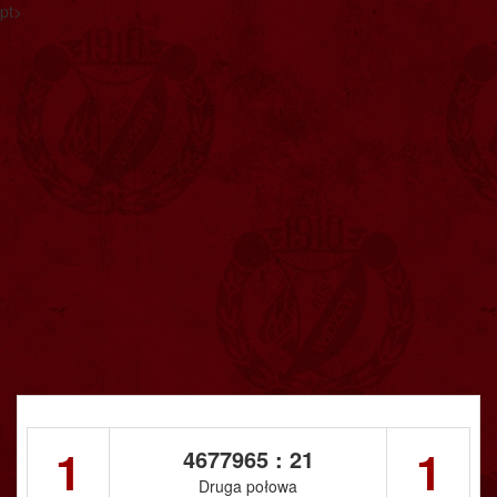
pt>
1
1
4677965 : 22
Druga połowa