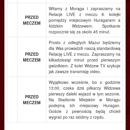
Witamy z Morąga i zapraszamy na
Relacje LIVE z meczu 8. kolejki
PRZED
pomiędzy miejscowym Huraganem a
MECZEM
łódzkim Widzewem. Spotkanie
rozpocznie się za około 45 minut.
Prosto z odległych Mazur będziemy
dla Was prowadzili naszą standardową
PRZED
Relację LIVE z meczu. Zapraszamy na
MECZEM
kilkadziesiąt minut przed pierwszym
gwizdkiem. Z kolei Widzew TV szykuje
jak zawsze transmisję video.
Wyjątkowo wcześnie, bo o godzinie
13:00, czeka dziś piłkarzy Widzewa
pierwszy daleki wyjazd w tym sezonie.
PRZED
Na Stadionie Miejskim w Morągu
MECZEM
podejmą ich miejscowy Huragan.
Goście z pewnością będą chcieli
wygrać po raz siódmy z rzędu.