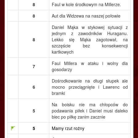
8
Faul w kole środkowym na Millerze.
8
Aut dla Widzewa na naszej połowie
Daniel Mąka w stykowej sytuacji z
jednym z zawodników Huraganu.
8
Lekko się Mąka zagotował, na
szczęście bez konsekwencji
kartkowych
Faul Millera w ataku i wolny dla
7
gosodarzy
Dośrodkowanie na długi słupek ale
6
mocno przeciągnięte i Lawrenc od
bramki
Na boisku nie ma chłopców do
5
podawania piłek i Daniel musi daleko
biec po piłkę zanim zacznie
5
Mamy rzut rożny