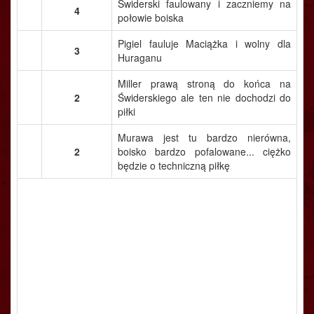
Świderski faulowany i zaczniemy na
4
połowie boiska
Pigiel fauluje Maciążka i wolny dla
3
Huraganu
Miller prawą stroną do końca na
2
Świderskiego ale ten nie dochodzi do
piłki
Murawa jest tu bardzo nierówna,
2
boisko bardzo pofalowane... ciężko
będzie o techniczną piłkę