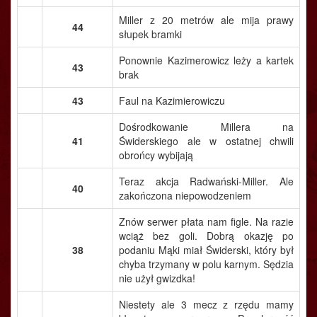
Miller z 20 metrów ale mija prawy
44
słupek bramki
Ponownie Kazimerowicz leży a kartek
43
brak
43
Faul na Kazimierowiczu
Dośrodkowanie Millera na
41
Świderskiego ale w ostatnej chwili
obrońcy wybijają
Teraz akcja Radwański-Miller. Ale
40
zakończona niepowodzeniem
Znów serwer płata nam figle. Na razie
wciąż bez goli. Dobrą okazję po
38
podaniu Mąki miał Świderski, który był
chyba trzymany w polu karnym. Sędzia
nie użył gwizdka!
Niestety ale 3 mecz z rzędu mamy