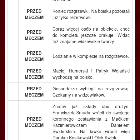
PRZED
Koniec rozgrzewki. Na boisku pozostali
MECZEM
już tylko rezerwowi.
Coraz więcej osób na obiekcie, choć
PRZED
do kompletu jeszcze brakuje. Widać
MECZEM
też znajome widzewskie twarzy
PRZED
Łodzianie w komplecie na rozgrzewce.
MECZEM
PRZED
Maciej Humerski i Patryk Wolański
MECZEM
wychodzą na boisko.
PRZED
Gospodarze wybiegli na rozgrzewkę.
MECZEM
Czekamy na widzewiaków.
Znamy już składy obu drużyn.
Franciszek Smuda wrócił do swojego
PRZED
koronnego zestawienia z Maćkiem
MECZEM
Kazimierowiczem i Danielem
Świderskim. Na ławkę wrócili więc
Damian Kostkowski i Olek Kwiek.