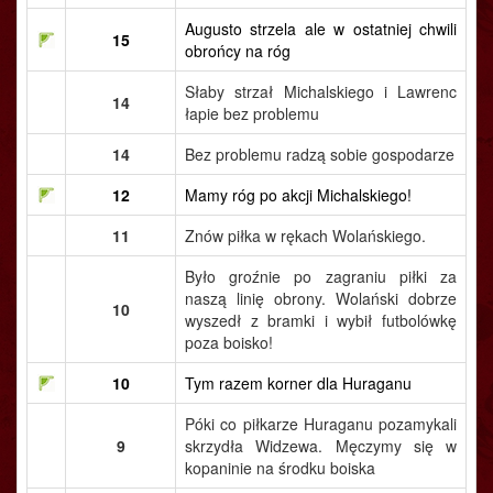
Augusto strzela ale w ostatniej chwili
15
obrońcy na róg
Słaby strzał Michalskiego i Lawrenc
14
łapie bez problemu
14
Bez problemu radzą sobie gospodarze
12
Mamy róg po akcji Michalskiego!
11
Znów piłka w rękach Wolańskiego.
Było groźnie po zagraniu piłki za
naszą linię obrony. Wolański dobrze
10
wyszedł z bramki i wybił futbolówkę
poza boisko!
10
Tym razem korner dla Huraganu
Póki co piłkarze Huraganu pozamykali
9
skrzydła Widzewa. Męczymy się w
kopaninie na środku boiska