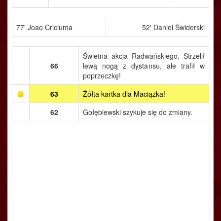
77' Joao Criciuma
52' Daniel Świderski
Świetna akcja Radwańskiego. Strzelił
66
lewą nogą z dystansu, ale trafił w
poprzeczkę!
63
Żółta kartka dla Maciążka!
62
Gołębiewski szykuje się do zmiany.