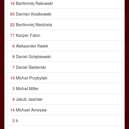
16
Bartłomiej Rakowski
93
Damian Kostkowski
22
Bartłomiej Niedziela
77
Kacper Falon
6
Aleksander Kwiek
9
Daniel Gołębiewski
7
Daniel Świderski
19
Michał Przybylski
3
Michał Miller
4
Jakub Jasiński
14
Michael Ameyaw
2
b