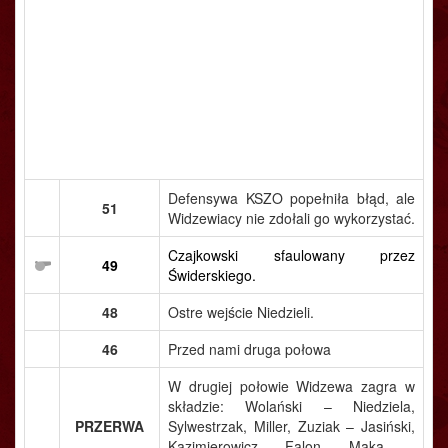
Defensywa KSZO popełniła błąd, ale
51
Widzewiacy nie zdołali go wykorzystać.
Czajkowski sfaulowany przez
49
Świderskiego.
48
Ostre wejście Niedzieli.
46
Przed nami druga połowa
W drugiej połowie Widzewa zagra w
składzie: Wolański – Niedziela,
PRZERWA
Sylwestrzak, Miller, Zuziak – Jasiński,
Kazimierowicz, Falon, Mąka –