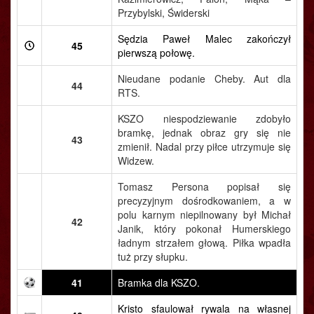
Przybylski, Świderski
Sędzia Paweł Malec zakończył
45
pierwszą połowę.
Nieudane podanie Cheby. Aut dla
44
RTS.
KSZO niespodziewanie zdobyło
bramkę, jednak obraz gry się nie
43
zmienił. Nadal przy piłce utrzymuje się
Widzew.
Tomasz Persona popisał się
precyzyjnym dośrodkowaniem, a w
polu karnym niepilnowany był Michał
42
Janik, który pokonał Humerskiego
ładnym strzałem głową. Piłka wpadła
tuż przy słupku.
41
Bramka dla KSZO.
Kristo sfaulował rywala na własnej