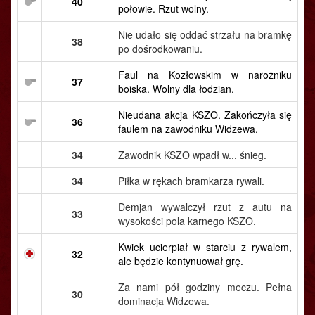
40
połowie. Rzut wolny.
Nie udało się oddać strzału na bramkę
38
po dośrodkowaniu.
Faul na Kozłowskim w narożniku
37
boiska. Wolny dla łodzian.
Nieudana akcja KSZO. Zakończyła się
36
faulem na zawodniku Widzewa.
34
Zawodnik KSZO wpadł w... śnieg.
34
Piłka w rękach bramkarza rywali.
Demjan wywalczył rzut z autu na
33
wysokości pola karnego KSZO.
Kwiek ucierpiał w starciu z rywalem,
32
ale będzie kontynuował grę.
Za nami pół godziny meczu. Pełna
30
dominacja Widzewa.