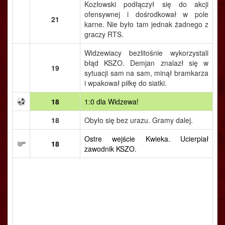
Kozłowski podłączył się do akcji
ofensywnej i dośrodkował w pole
21
karne. Nie było tam jednak żadnego z
graczy RTS.
Widzewiacy bezlitośnie wykorzystali
błąd KSZO. Demjan znalazł się w
19
sytuacji sam na sam, minął bramkarza
i wpakował piłkę do siatki.
18
1:0 dla Widzewa!
18
Obyło się bez urazu. Gramy dalej.
Ostre wejście Kwieka. Ucierpiał
18
zawodnik KSZO.