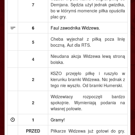
7
Demjana. Sędzia użył jednak gwizdka,
bo w którymś momencie piłka opuściła
plac gry.
6
Faul zawodnika Widzewa.
Cheba wyjechał z piłką poza linię
5
boczną. Aut dla RTS.
Nieudana akcja Widzewa lewą stroną
4
boiska.
KSZO przejęło piłkę i ruszyło w
2
kierunku bramki Widzewa. Nic jednak z
tego nie wyszło. Od bramki Humerski.
Widzewiacy rozpoczęli bardzo
2
spokojnie. Wymieniają podania na
własnej połowie.
1
Gramy!
PRZED
Piłkarze Widzewa już gotowi do gry.