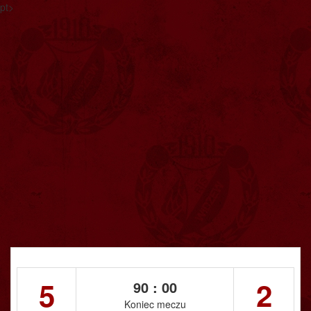
pt>
5
2
90 : 00
Koniec meczu