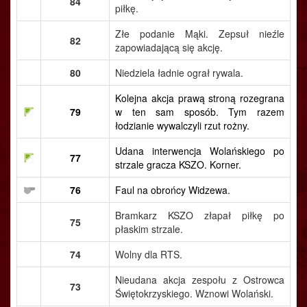
84
piłkę.
Złe podanie Mąki. Zepsuł nieźle
82
zapowiadającą się akcję.
80
Niedziela ładnie ograł rywala.
Kolejna akcja prawą stroną rozegrana
79
w ten sam sposób. Tym razem
łodzianie wywalczyli rzut rożny.
Udana interwencja Wolańskiego po
77
strzale gracza KSZO. Korner.
76
Faul na obrońcy Widzewa.
Bramkarz KSZO złapał piłkę po
75
płaskim strzale.
74
Wolny dla RTS.
Nieudana akcja zespołu z Ostrowca
73
Świętokrzyskiego. Wznowi Wolański.