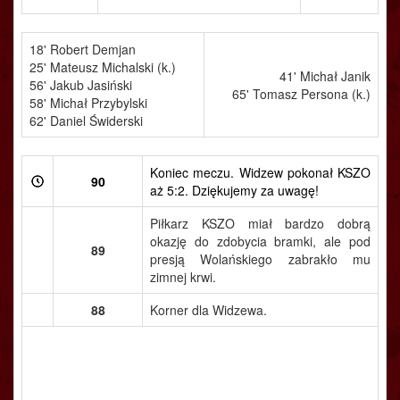
18' Robert Demjan
25' Mateusz Michalski (k.)
41' Michał Janik
56' Jakub Jasiński
65' Tomasz Persona (k.)
58' Michał Przybylski
62' Daniel Świderski
Koniec meczu. Widzew pokonał KSZO
90
aż 5:2. Dziękujemy za uwagę!
Piłkarz KSZO miał bardzo dobrą
okazję do zdobycia bramki, ale pod
89
presją Wolańskiego zabrakło mu
zimnej krwi.
88
Korner dla Widzewa.