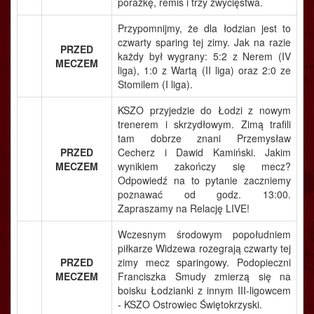
porażkę, remis i trzy zwycięstwa.
Przypomnijmy, że dla łodzian jest to
czwarty sparing tej zimy. Jak na razie
PRZED
każdy był wygrany: 5:2 z Nerem (IV
MECZEM
liga), 1:0 z Wartą (II liga) oraz 2:0 ze
Stomilem (I liga).
KSZO przyjedzie do Łodzi z nowym
trenerem i skrzydłowym. Zimą trafili
tam dobrze znani Przemysław
PRZED
Cecherz i Dawid Kamiński. Jakim
MECZEM
wynikiem zakończy się mecz?
Odpowiedź na to pytanie zaczniemy
poznawać od godz. 13:00.
Zapraszamy na Relację LIVE!
Wczesnym środowym popołudniem
piłkarze Widzewa rozegrają czwarty tej
PRZED
zimy mecz sparingowy. Podopieczni
MECZEM
Franciszka Smudy zmierzą się na
boisku Łodzianki z innym III-ligowcem
- KSZO Ostrowiec Świętokrzyski.