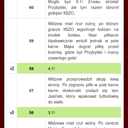
Mogło być 5:1! Znowu strzelał
60
Przybylski, ale tym razem obronił
golkiper KSZO.
Widzew miał rzut rożny, po którym
gracze KSZO wypchnęli łodzian na
środek boiska. Nasi piłkarze
59
błyskawicznie wrócili jednak w pole
karne. Mąka dograł piłkę przed
bramkę, gdzie był Przybylski i mamy
czwartego gola!
58
4:1!
Widzew przeprowadził akcję lewą
stronę. Po zagraniu piłki w pole karne
57
karne doskonale znalazł się tam
Jasiński, który wpakował futbolówkę
do siatki.
56
3:1!
Widzewa miał rzut wolny. Po centrze