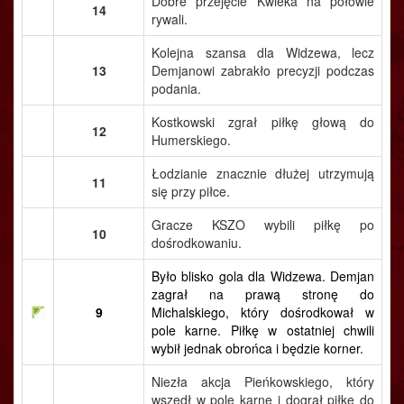
Dobre przejęcie Kwieka na połowie
14
rywali.
Kolejna szansa dla Widzewa, lecz
13
Demjanowi zabrakło precyzji podczas
podania.
Kostkowski zgrał piłkę głową do
12
Humerskiego.
Łodzianie znacznie dłużej utrzymują
11
się przy piłce.
Gracze KSZO wybili piłkę po
10
dośrodkowaniu.
Było blisko gola dla Widzewa. Demjan
zagrał na prawą stronę do
9
Michalskiego, który dośrodkował w
pole karne. Piłkę w ostatniej chwili
wybił jednak obrońca i będzie korner.
Niezła akcja Pieńkowskiego, który
wszedł w pole karne i dograł piłkę do