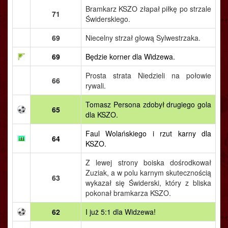
Bramkarz KSZO złapał piłkę po strzale
71
Świderskiego.
69
Niecelny strzał głową Sylwestrzaka.
69
Będzie korner dla Widzewa.
Prosta strata Niedzieli na połowie
66
rywali.
Tomasz Persona zdobył drugiego gola
65
dla KSZO.
Faul Wolańskiego i rzut karny dla
64
KSZO.
Z lewej strony boiska dośrodkował
Zuziak, a w polu karnym skutecznością
63
wykazał się Świderski, który z bliska
pokonał bramkarza KSZO.
62
I już 5:1 dla Widzewa!