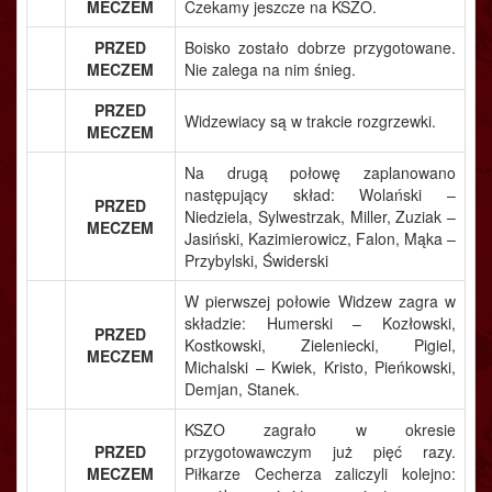
MECZEM
Czekamy jeszcze na KSZO.
PRZED
Boisko zostało dobrze przygotowane.
MECZEM
Nie zalega na nim śnieg.
PRZED
Widzewiacy są w trakcie rozgrzewki.
MECZEM
Na drugą połowę zaplanowano
następujący skład: Wolański –
PRZED
Niedziela, Sylwestrzak, Miller, Zuziak –
MECZEM
Jasiński, Kazimierowicz, Falon, Mąka –
Przybylski, Świderski
W pierwszej połowie Widzew zagra w
składzie: Humerski – Kozłowski,
PRZED
Kostkowski, Zieleniecki, Pigiel,
MECZEM
Michalski – Kwiek, Kristo, Pieńkowski,
Demjan, Stanek.
KSZO zagrało w okresie
PRZED
przygotowawczym już pięć razy.
MECZEM
Piłkarze Cecherza zaliczyli kolejno: