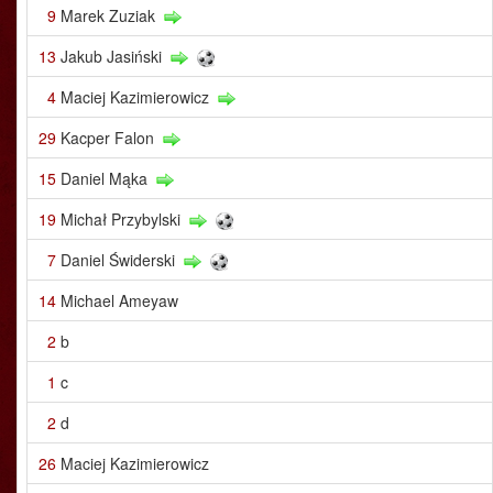
9
Marek Zuziak
13
Jakub Jasiński
4
Maciej Kazimierowicz
29
Kacper Falon
15
Daniel Mąka
19
Michał Przybylski
7
Daniel Świderski
14
Michael Ameyaw
2
b
1
c
2
d
26
Maciej Kazimierowicz