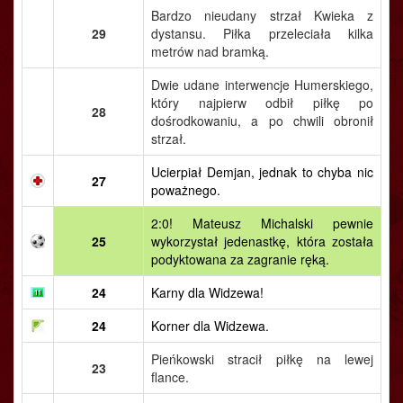
Bardzo nieudany strzał Kwieka z
29
dystansu. Piłka przeleciała kilka
metrów nad bramką.
Dwie udane interwencje Humerskiego,
który najpierw odbił piłkę po
28
dośrodkowaniu, a po chwili obronił
strzał.
Ucierpiał Demjan, jednak to chyba nic
27
poważnego.
2:0! Mateusz Michalski pewnie
25
wykorzystał jedenastkę, która została
podyktowana za zagranie ręką.
24
Karny dla Widzewa!
24
Korner dla Widzewa.
Pieńkowski stracił piłkę na lewej
23
flance.